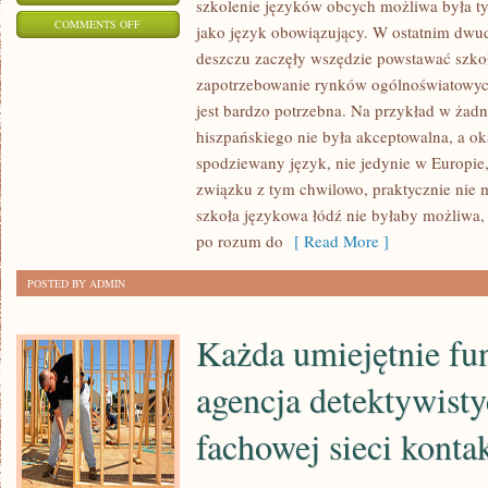
szkolenie języków obcych możliwa była t
ON
COMMENTS OFF
jako język obowiązujący. W ostatnim dwud
JESZCZE
deszczu zaczęły wszędzie powstawać szko
DO
zapotrzebowanie rynków ogólnoświatowyc
NIEDAWNA
jest bardzo potrzebna. Na przykład w żadn
SZKOLENIE
hiszpańskiego nie była akceptowalna, a okaz
JĘZYKÓW
spodziewany język, nie jedynie w Europie,
związku z tym chwilowo, praktycznie nie 
OBCYCH
szkoła językowa łódź nie byłaby możliwa, 
MOŻLIWA
po rozum do
[ Read More ]
BYŁA
WYŁĄCZNIE
POSTED BY ADMIN
W
SZKOŁACH
Każda umiejętnie fu
PUBLICZNYCH
agencja detektywist
fachowej sieci kont