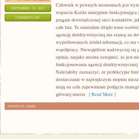
Człowiek w pewnych momentach jest wym
SEPTEMBER - 20 - 2025
wsparcia Każda umiejętnie funkcjonująca 
ON
COMMENTS OFF
pragnie doświadczonej sieci kontaktów, jak
KAŻDA
całe lata. To naturalnie dzięki temu osobi
UMIEJĘTNIE
agencję detektywistyczną ma szansę na do
FUNKCJONUJĄCA
wypróbowanych źródeł informacji, co ma
AGENCJA
współpracy. Niewątpliwie nadzwyczaj się 
DETEKTYWISTYCZNA
opinia; niejako można oznajmić, że jest 
funkcjonowania agencji detektywistycznej
POŻĄDA
Należałoby zaznaczyć, że perfekcyjne biur
FACHOWEJ
dostarczanie w największym stopniu niez
SIECI
mają na celu zapewnienie podjęcia strateg
KONTAKTÓW
głównej mierze
[ Read More ]
POSTED BY ADMIN