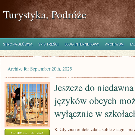
Turystyka, Podróże
STRONA GŁÓWNA
SPIS TREŚCI
BLOG INTERNETOWY
ARCHIWUM
TA
Archive for September 20th, 2025
Jeszcze do niedawna
języków obcych moż
wyłącznie w szkołac
Każdy znakomicie zdaje sobie z tego spr
SEPTEMBER - 20 - 2025