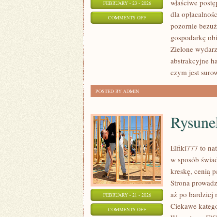
właściwe postę
FEBRUARY - 23 - 2026
dla opłacalnośc
ON
COMMENTS OFF
pozornie bezuż
MAKMETALIK
gospodarkę obi
Zielone wydarze
abstrakcyjne ha
czym jest suro
POSTED BY ADMIN
Rysune
Elfiki777 to na
w sposób świad
kreskę, cenią 
Strona prowadz
aż po bardziej 
FEBRUARY - 21 - 2026
Ciekawe katego
ON
COMMENTS OFF