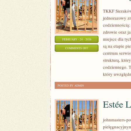
TKKF Sieraków t
jednorazowy zr
codziennością:
zdrowie oraz j
miejsce dla tyc
FEBRUARY - 24 - 2026
są na etapie p
ON
COMMENTS OFF
centrum serwisu
KONTUZJE
strukturą, któ
I
codziennego. 
PROFILAKTYKA
który uwzględn
POSTED BY ADMIN
Estée 
johnmasters-pol
pielęgnacyjnym