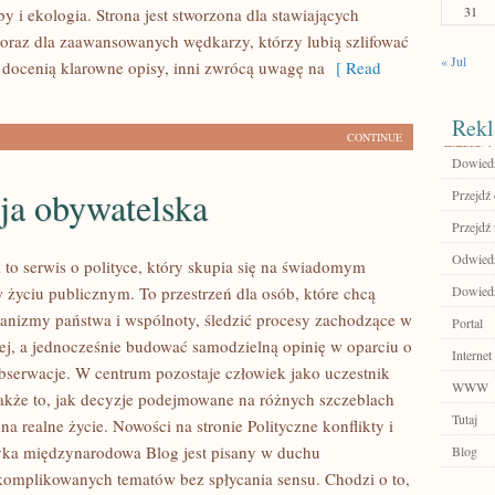
31
y i ekologia. Strona jest stworzona dla stawiających
 oraz dla zaawansowanych wędkarzy, którzy lubią szlifować
« Jul
i docenią klarowne opisy, inni zwrócą uwagę na
[ Read
Rekl
CONTINUE
Dowiedz 
ja obywatelska
Przejdź
Przejdź 
Odwiedź 
l to serwis o polityce, który skupia się na świadomym
w życiu publicznym. To przestrzeń dla osób, które chcą
Dowiedz
nizmy państwa i wspólnoty, śledzić procesy zachodzące w
Portal
wej, a jednocześnie budować samodzielną opinię w oparciu o
Internet
bserwacje. W centrum pozostaje człowiek jako uczestnik
WWW
także to, jak decyzje podejmowane na różnych szczeblach
Tutaj
 na realne życie. Nowości na stronie Polityczne konflikty i
tyka międzynarodowa Blog jest pisany w duchu
Blog
komplikowanych tematów bez spłycania sensu. Chodzi o to,