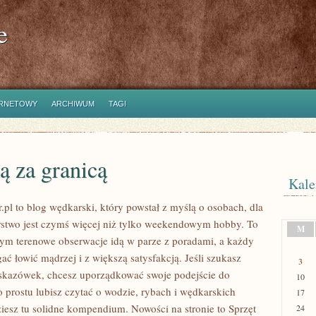
e
ERNETOWY
ARCHIWUM
TAGI
ą za granicą
Kale
.pl to blog wędkarski, który powstał z myślą o osobach, dla
stwo jest czymś więcej niż tylko weekendowym hobby. To
M
rym terenowe obserwacje idą w parze z poradami, a każdy
ć łowić mądrzej i z większą satysfakcją. Jeśli szukasz
3
skazówek, chcesz uporządkować swoje podejście do
10
o prostu lubisz czytać o wodzie, rybach i wędkarskich
17
ziesz tu solidne kompendium. Nowości na stronie to Sprzęt
24