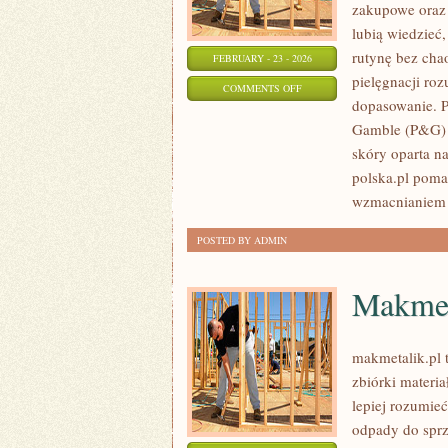
zakupowe oraz 
lubią wiedzieć,
rutynę bez cha
FEBRUARY - 23 - 2026
pielęgnacji roz
ON
COMMENTS OFF
dopasowanie. P
ESTÉE
Gamble (P&G) 
LAUDER
skóry oparta na
COMPANIES
polska.pl poma
(USA)
wzmacnianiem 
POSTED BY ADMIN
Makmet
makmetalik.pl 
zbiórki materia
lepiej rozumie
odpady do sprz