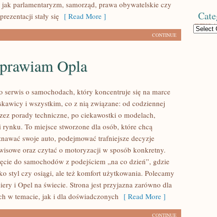
e jak parlamentaryzm, samorząd, prawa obywatelskie czy
Cate
rezentacji stały się
[ Read More ]
Categories
CONTINUE
prawiam Opla
to serwis o samochodach, który koncentruje się na marce
yskawicy i wszystkim, co z nią związane: od codziennej
przez porady techniczne, po ciekawostki o modelach,
i rynku. To miejsce stworzone dla osób, które chcą
nawać swoje auto, podejmować trafniejsze decyzje
wisowe oraz czytać o motoryzacji w sposób konkretny.
ięcie do samochodów z podejściem „na co dzień”, gdzie
ylko styl czy osiągi, ale też komfort użytkowania. Polecamy
ery i Opel na świecie. Strona jest przyjazna zarówno dla
ych w temacie, jak i dla doświadczonych
[ Read More ]
CONTINUE