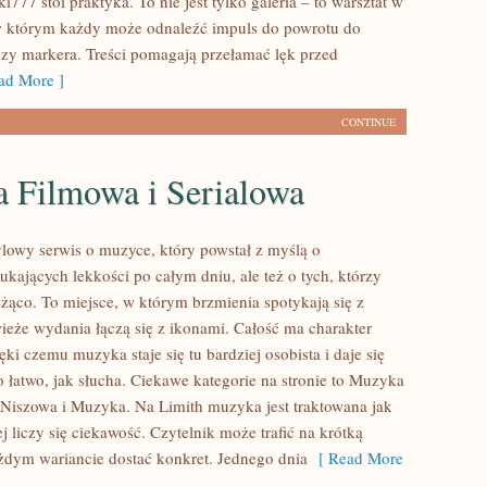
i777 stoi praktyka. To nie jest tylko galeria – to warsztat w
w którym każdy może odnaleźć impuls do powrotu do
czy markera. Treści pomagają przełamać lęk przed
d More ]
CONTINUE
 Filmowa i Serialowa
tylowy serwis o muzyce, który powstał z myślą o
ukających lekkości po całym dniu, ale też o tych, którzy
eżąco. To miejsce, w którym brzmienia spotykają się z
wieże wydania łączą się z ikonami. Całość ma charakter
ęki czemu muzyka staje się tu bardziej osobista i daje się
o łatwo, jak słucha. Ciekawe kategorie na stronie to Muzyka
 Niszowa i Muzyka. Na Limith muzyka jest traktowana jak
j liczy się ciekawość. Czytelnik może trafić na krótką
żdym wariancie dostać konkret. Jednego dnia
[ Read More