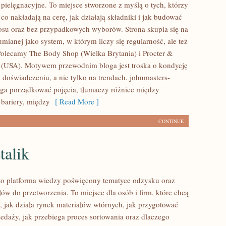
pielęgnacyjne. To miejsce stworzone z myślą o tych, którzy
 co nakładają na cerę, jak działają składniki i jak budować
osu oraz bez przypadkowych wyborów. Strona skupia się na
umianej jako system, w którym liczy się regularność, ale też
olecamy The Body Shop (Wielka Brytania) i Procter &
(USA). Motywem przewodnim bloga jest troska o kondycję
 doświadczeniu, a nie tylko na trendach. johnmasters-
ga porządkować pojęcia, tłumaczy różnice między
bariery, między
[ Read More ]
CONTINUE
alik
to platforma wiedzy poświęcony tematyce odzysku oraz
łów do przetworzenia. To miejsce dla osób i firm, które chcą
ć, jak działa rynek materiałów wtórnych, jak przygotować
edaży, jak przebiega proces sortowania oraz dlaczego