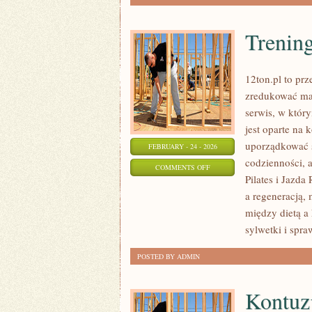
Trenin
12ton.pl to prz
zredukować mas
serwis, w który
jest oparte na 
uporządkować s
FEBRUARY - 24 - 2026
codzienności, a
ON
COMMENTS OFF
Pilates i Jazd
TRENINGI
a regeneracją,
W
między dietą a
DOMU
sylwetki i spra
POSTED BY ADMIN
Kontuzj