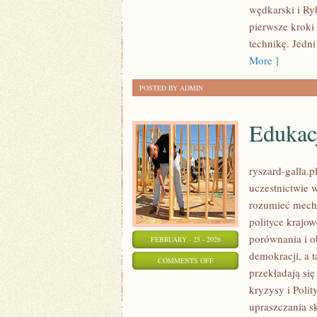
wędkarski i Ryb
WĘDKĄ
pierwsze kroki
ZA
technikę. Jedn
GRANICĄ
More ]
POSTED BY ADMIN
Edukac
ryszard-galla.p
uczestnictwie 
rozumieć mecha
polityce krajo
porównania i o
FEBRUARY - 25 - 2026
demokracji, a 
ON
COMMENTS OFF
przekładają się
EDUKACJA
kryzysy i Poli
OBYWATELSKA
upraszczania s