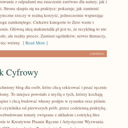
powanie z odpadami ma znaczenie zarówno dla natury, jak i
i. Strona skupia się na praktyce: pokazuje, jak zamienić
yteczne rzeczy w realną korzyść, jednocześnie wspierając
egu zamkniętego. Ciekawe kategorie to Zero waste i
nia. Główną ideą makmetalik.pl jest to, że recykling to nie
sło, ale realny proces. Zamiast ogólników, serwis tłumaczy,
wiec wtórny
[ Read More ]
CONTINUE
k Cyfrowy
tchniony blog dla osób, które chcą szkicować i pisać ręcznie
omy. To miejsce powstało z myślą o tych, którzy kochają
papier i chcą budować własny podpis w rysunku oraz piśmie.
i czytelnika od pierwszych prób, przez codzienną praktykę,
rozbudowane tematy związane z układem i estetyką liter.
rie to Kreatywne Pisanie Ręczne i Artystyczne Wyzwania.