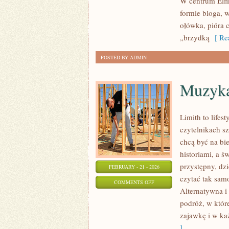
W centrum Elfik
RYSUNEK
formie bloga, 
CYFROWY
ołówka, pióra 
„brzydką
[ Rea
POSTED BY ADMIN
Muzyka
Limith to lifes
czytelnikach sz
chcą być na bi
historiami, a ś
przystępny, dzi
FEBRUARY - 21 - 2026
czytać tak sam
ON
COMMENTS OFF
Alternatywna i
MUZYKA
podróż, w które
FILMOWA
zajawkę i w ka
I
]