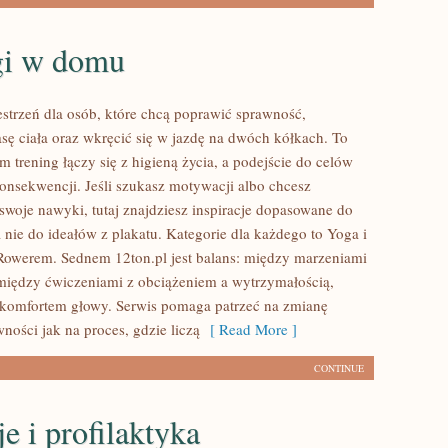
gi w domu
estrzeń dla osób, które chcą poprawić sprawność,
ę ciała oraz wkręcić się w jazdę na dwóch kółkach. To
m trening łączy się z higieną życia, a podejście do celów
konsekwencji. Jeśli szukasz motywacji albo chcesz
woje nawyki, tutaj znajdziesz inspiracje dopasowane do
 nie do ideałów z plakatu. Kategorie dla każdego to Yoga i
a Rowerem. Sednem 12ton.pl jest balans: między marzeniami
 między ćwiczeniami z obciążeniem a wytrzymałością,
 komfortem głowy. Serwis pomaga patrzeć na zmianę
wności jak na proces, gdzie liczą
[ Read More ]
CONTINUE
e i profilaktyka