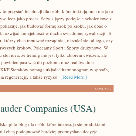
o przystań inspiracji dla osób, które traktują ruch nie jako
yw, lecz jako proces. Serwis łączy podejście szkoleniowe z
 pokazuje, jak budować formę krok po kroku, jak dbać o
ak rozwijać umiejętności w duchu świadomej rywalizacji. To
h, którzy chcą trenować rozsądniej, niezależnie od tego, czy
ierwszych kroków. Polecamy Sport i Sporty drużynowe. W
 stoi idea, że trening nie jest tylko zbiorem ćwiczeń, ale
ry powinien pasować do poziomu oraz realiów dnia
TKKF Sieraków pomaga układać harmonogram w sposób,
ia regenerację, a także ryzyko
[ Read More ]
CONTINUE
Lauder Companies (USA)
ska.pl to blog dla osób, które interesują się produktami
i i chcą podejmować bardziej przemyślane decyzje