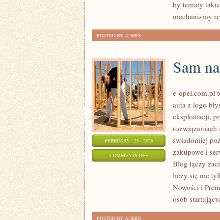
by tematy taki
mechanizmy rep
POSTED BY ADMIN
Sam na
e-opel.com.pl 
auta z logo bł
eksploatacji, 
rozwiązaniach 
świadomiej poz
FEBRUARY - 25 - 2026
zakupowe i ser
ON
COMMENTS OFF
Blog łączy zac
SAM
liczy się nie t
NAPRAWIAM
Nowości i Premi
OPLA
osób startując
POSTED BY ADMIN