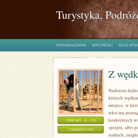
Turystyka, Podróż
STRONA GŁÓWNA
SPIS TREŚCI
BLOG INT
Z wędk
Nadorsze-haller
których wędkar
miejsce, w któ
tekst ma pomaga
konkretnych w
FEBRUARY - 26 - 2026
sprzętu, albo p
ON
COMMENTS OFF
realiach, znajd
Z