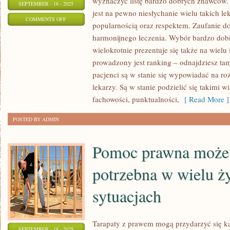
wyznaczyć listę bardzo dobrych znawców. Je
SEPTEMBER - 18 - 2025
jest na pewno niesłychanie wielu takich lek
ON
COMMENTS OFF
popularnością oraz respektem. Zaufanie do
DOBRA
harmonijnego leczenia. Wybór bardzo dobr
PODŁOGA
wielokrotnie prezentuje się także na wielu
JEST
prowadzony jest ranking – odnajdziesz tam
NIEZMIERNIE
pacjenci są w stanie się wypowiadać na ro
ZNACZĄCYM
lekarzy. Są w stanie podzielić się takimi 
fachowości, punktualności,
[ Read More ]
POSTED BY ADMIN
Pomoc prawna może
potrzebna w wielu ż
sytuacjach
Tarapaty z prawem mogą przydarzyć się ka
SEPTEMBER - 18 - 2025