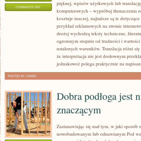
pięknej, wpisów użytkowych lub translac
ON
COMMENTS OFF
komputerowych – wypróbuj tłumaczenia ros
SPORO
kosztuje inaczej, najtańsze są te dotycząc
PRAC
przykład reklamowych na stronie interneto
MUSIMY
drożej wychodzą teksty techniczne, literat
DZIŚ
ogromnym stopniu od trudności i wartości
WYKONYWAĆ
ustalonych warunków. Translacja różni się o
NA
że interpretacja nie jest dosłownym przek
SPORYCH
jednakowoż polega praktycznie na napisan
WYSOKOŚCIACH
POSTED BY ADMIN
Dobra podłoga jest n
znaczącym
Zastanawiając się nad tym, w jaki sposób
nowobudowanym lub odnawianym Pod wzgl