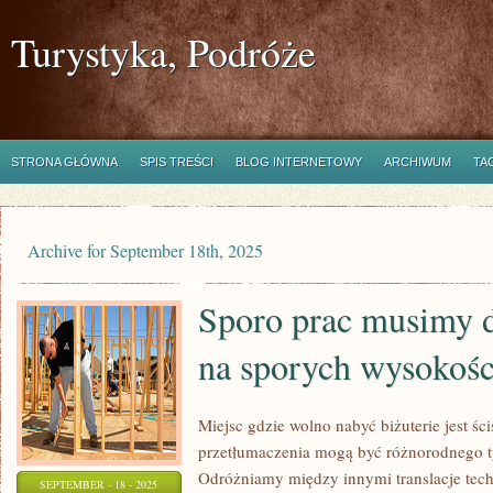
Turystyka, Podróże
STRONA GŁÓWNA
SPIS TREŚCI
BLOG INTERNETOWY
ARCHIWUM
TA
Archive for September 18th, 2025
Sporo prac musimy 
na sporych wysokośc
Miejsc gdzie wolno nabyć biżuterie jest śc
przetłumaczenia mogą być różnorodnego ty
Odróżniamy między innymi translacje techn
SEPTEMBER - 18 - 2025