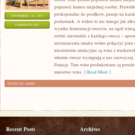
poprawić humor niejednej osobie. Prawidł
profesjonalne do posiłków, pasuje na każda
SEPTEMBER - 18 - 2025
podarunek. A widno to nic innego jak alk
ON
COMMENTS OFF
wyniku fermentacji owoców, na ogół win
SFERMENTOWANY
zrobić nieomalże z każdego owoca – sp
SOK
urozmaicenia smaku wolno połączyć paru
Z
niezmiernie atrakcyjne są wina z truskawe
OWOCÓW
właśnie owoce występują u nas zazwyczaj.
NIE
Francja. Tam wina produkowane są przede
JEDNOCZY
mnóstwo wina
[ Read More ]
NAM
POSTED BY ADMIN
SIĘ
NAJPRZYJEMNIEJ
Recent Posts
Archives