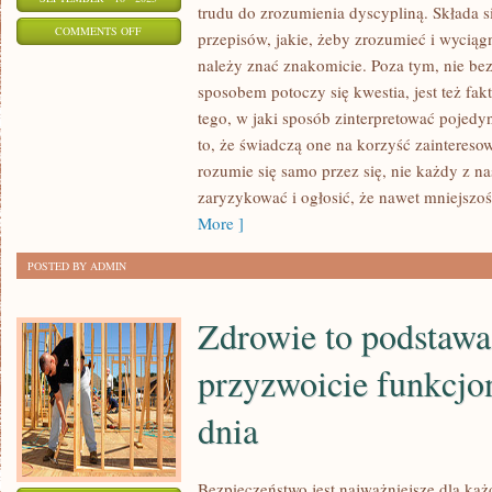
trudu do zrozumienia dyscypliną. Składa si
ON
COMMENTS OFF
przepisów, jakie, żeby zrozumieć i wyciąg
POMOC
należy znać znakomicie. Poza tym, nie bez
PRAWNA
sposobem potoczy się kwestia, jest też fak
MOŻE
tego, w jaki sposób zinterpretować pojedy
BYĆ
to, że świadczą one na korzyść zainteres
NAM
rozumie się samo przez się, nie każdy z na
zaryzykować i ogłosić, że nawet mniejszość
POTRZEBNA
More ]
W
WIELU
POSTED BY ADMIN
ŻYCIOWYCH
SYTUACJACH
Zdrowie to podstawa
przyzwoicie funkcj
dnia
Bezpieczeństwo jest najważniejsze dla ka