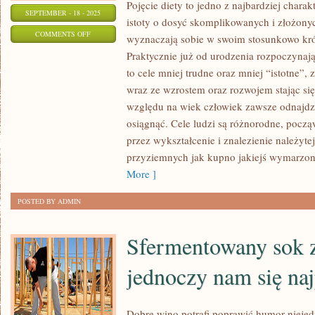
Pojęcie diety to jedno z najbardziej chara
SEPTEMBER - 18 - 2025
istoty o dosyć skomplikowanych i złożony
ON
COMMENTS OFF
wyznaczają sobie w swoim stosunkowo kró
POJĘCIE
Praktycznie już od urodzenia rozpoczynają
DIETY
to cele mniej trudne oraz mniej “istotne”,
TO
wraz ze wzrostem oraz rozwojem stając się
JEDNO
względu na wiek człowiek zawsze odnajdzi
Z
osiągnąć. Cele ludzi są różnorodne, począ
przez wykształcenie i znalezienie należyte
W
przyziemnych jak kupno jakiejś wymarzon
NAJWYŻSZYM
More ]
STOPNIU
CHARAKTERYSTYCZNYCH
POSTED BY ADMIN
POJĘĆ
Sfermentowany sok 
jednoczy nam się na
Dobre wino potrafi poprawić humor nieje