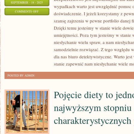
SEPTEMBER - 18 - 2025
wypadkach warto jest uwzględnić pomoc o
ON
COMMENTS OFF
doświadczenie. I jeżeli korzystamy z pew
ZDROWIE
szansę zajrzenia w pewne portfolio danej f
TO
Dzięki temu jesteśmy w stanie wiele dowied
PODSTAWA,
umiejętności. Poza tym jesteśmy w stanie 
BY
niesłychanie wielu spraw, a nam niesłycha
ZDOŁAĆ
samodzielnie rozwiązać. Z tego względu 
dla nas biuro detektywistyczne. Warto jest
PRZYZWOICIE
stanie zapewnić nam niesłychanie wiele mo
FUNKCJONOWAĆ
KAŻDEGO
POSTED BY ADMIN
DNIA
Pojęcie diety to jedn
najwyższym stopniu
charakterystycznych