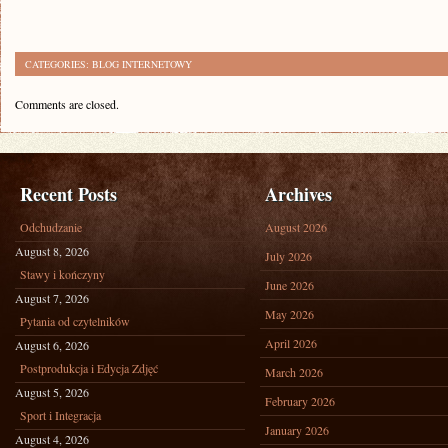
CATEGORIES:
BLOG INTERNETOWY
Comments are closed.
Recent Posts
Archives
Odchudzanie
August 2026
August 8, 2026
July 2026
Stawy i kończyny
June 2026
August 7, 2026
May 2026
Pytania od czytelników
April 2026
August 6, 2026
Postprodukcja i Edycja Zdjęć
March 2026
August 5, 2026
February 2026
Sport i Integracja
January 2026
August 4, 2026