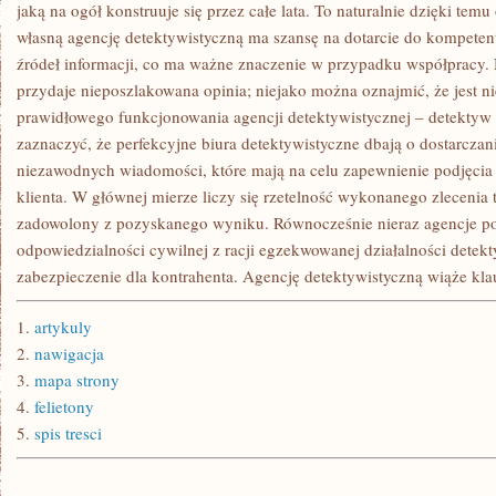
POŻĄDA
jaką na ogół konstruuje się przez całe lata. To naturalnie dzięki tem
FACHOWEJ
własną agencję detektywistyczną ma szansę na dotarcie do kompet
SIECI
KONTAKTÓW
źródeł informacji, co ma ważne znaczenie w przypadku współpracy. 
przydaje nieposzlakowana opinia; niejako można oznajmić, że jest n
prawidłowego funkcjonowania agencji detektywistycznej – detektyw
zaznaczyć, że perfekcyjne biura detektywistyczne dbają o dostarcza
niezawodnych wiadomości, które mają na celu zapewnienie podjęcia s
klienta. W głównej mierze liczy się rzetelność wykonanego zlecenia 
zadowolony z pozyskanego wyniku. Równocześnie nieraz agencje po
odpowiedzialności cywilnej z racji egzekwowanej działalności detekt
zabezpieczenie dla kontrahenta. Agencję detektywistyczną wiąże kla
1.
artykuly
2.
nawigacja
3.
mapa strony
4.
felietony
5.
spis tresci