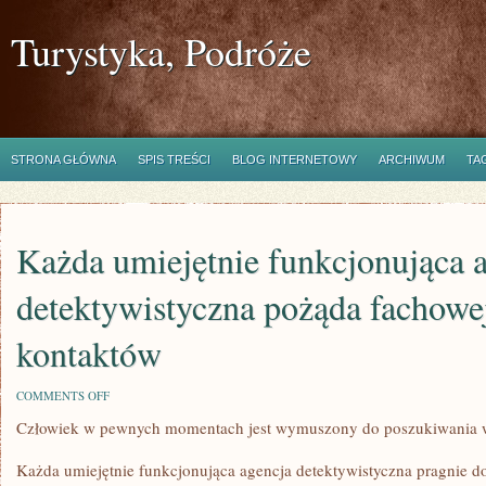
Turystyka, Podróże
STRONA GŁÓWNA
SPIS TREŚCI
BLOG INTERNETOWY
ARCHIWUM
TA
Każda umiejętnie funkcjonująca 
detektywistyczna pożąda fachowej
kontaktów
ON
COMMENTS OFF
KAŻDA
Człowiek w pewnych momentach jest wymuszony do poszukiwania 
UMIEJĘTNIE
FUNKCJONUJĄCA
AGENCJA
Każda umiejętnie funkcjonująca agencja detektywistyczna pragnie d
DETEKTYWISTYCZNA