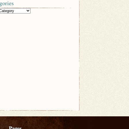
gories
Pages