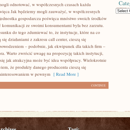
Cate
mogli odnotować, w współczesnych czasach każda
Categories
święca Jak będziemy mogli zauważyć, w współczesnych
 jednostka gospodarcza poświęca mnóstwo swoich środków
ść komunikacji ze swoimi konsumentami była bez zarzutu.
sunku do tego zdumiewać to, że instytucje, które na co
 się działaniami z zakresu call center, cieszą się
owodzeniem – podobnie, jak ekwipunek dla takich firm –
ra. Warto zwrócić uwagę na propozycję takich instytucji,
się jak atrakcyjna może być idea współpracy. Wielokrotnie
wiem, że produkty danego producenta cieszą się
ainteresowaniem w pewnym
[ Read More ]
CONTINUE
rchives
Tagi: