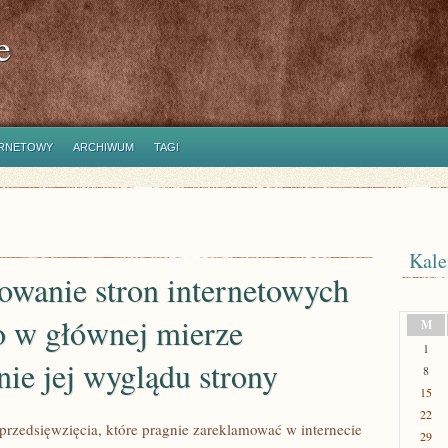
e
ERNETOWY
ARCHIWUM
TAGI
Kale
owanie stron internetowych
 w głównej mierze
M
1
nie jej wyglądu strony
8
15
22
l przedsięwzięcia, które pragnie zareklamować w internecie
29