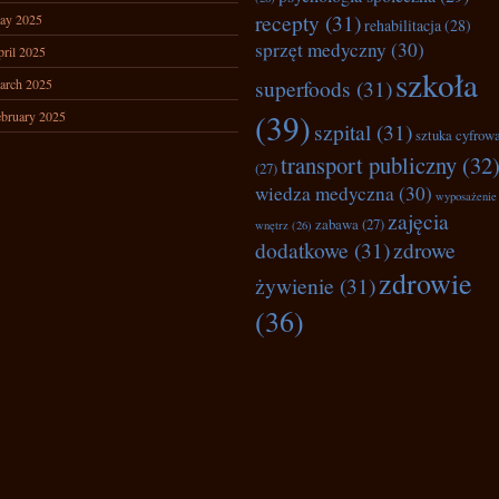
recepty
(31)
ay 2025
rehabilitacja
(28)
sprzęt medyczny
(30)
ril 2025
szkoła
superfoods
(31)
arch 2025
(39)
bruary 2025
szpital
(31)
sztuka cyfrow
transport publiczny
(32
(27)
wiedza medyczna
(30)
wyposażenie
zajęcia
zabawa
(27)
wnętrz
(26)
dodatkowe
(31)
zdrowe
zdrowie
żywienie
(31)
(36)