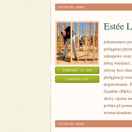
POSTED BY ADMIN
Estée 
johnmasters-pol
pielęgnacyjnym
zakupowe oraz 
lubią wiedzieć,
rutynę bez cha
FEBRUARY - 23 - 2026
pielęgnacji roz
ON
COMMENTS OFF
dopasowanie. P
ESTÉE
Gamble (P&G) 
LAUDER
skóry oparta na
COMPANIES
polska.pl poma
(USA)
wzmacnianiem 
POSTED BY ADMIN