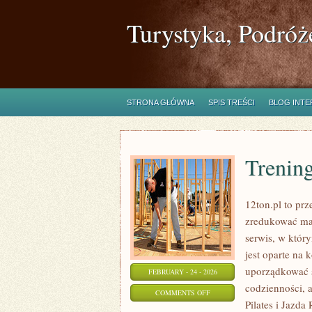
Turystyka, Podróż
STRONA GŁÓWNA
SPIS TREŚCI
BLOG INT
Trenin
12ton.pl to prz
zredukować mas
serwis, w który
jest oparte na 
uporządkować s
FEBRUARY - 24 - 2026
codzienności, a
ON
COMMENTS OFF
Pilates i Jazd
TRENINGI