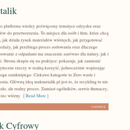
alik
to platforma wiedzy poświęcony tematyce odzysku oraz
łów do przetworzenia. To miejsce dla osób i firm, które chcą
ć, jak działa rynek materiałów wtórnych, jak przygotować
edaży, jak przebiega proces sortowania oraz dlaczego
powanie z odpadami ma znaczenie zarówno dla natury, jak i
i. Strona skupia się na praktyce: pokazuje, jak zamienić
yteczne rzeczy w realną korzyść, jednocześnie wspierając
egu zamkniętego. Ciekawe kategorie to Zero waste i
nia. Główną ideą makmetalik.pl jest to, że recykling to nie
sło, ale realny proces. Zamiast ogólników, serwis tłumaczy,
wiec wtórny
[ Read More ]
CONTINUE
k Cyfrowy