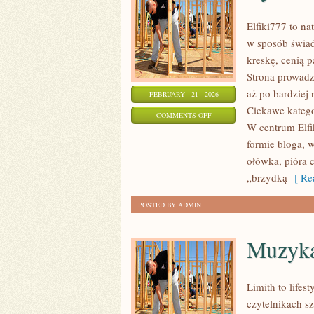
Elfiki777 to na
w sposób świad
kreskę, cenią 
Strona prowadz
aż po bardziej 
FEBRUARY - 21 - 2026
Ciekawe katego
ON
COMMENTS OFF
W centrum Elfik
RYSUNEK
formie bloga, 
CYFROWY
ołówka, pióra 
„brzydką
[ Rea
POSTED BY ADMIN
Muzyka
Limith to lifes
czytelnikach sz