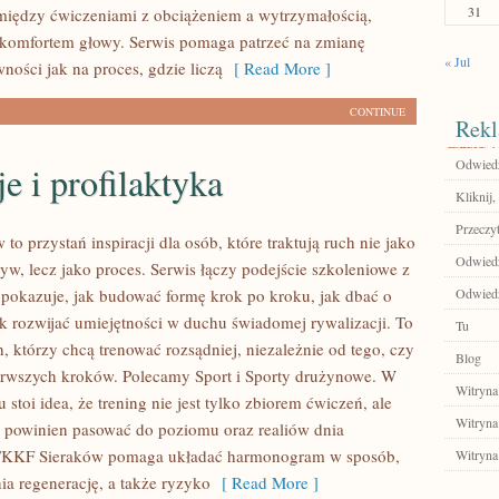
31
 między ćwiczeniami z obciążeniem a wytrzymałością,
 komfortem głowy. Serwis pomaga patrzeć na zmianę
« Jul
wności jak na proces, gdzie liczą
[ Read More ]
CONTINUE
Rekl
Odwiedź
e i profilaktyka
Kliknij,
Przeczyt
o przystań inspiracji dla osób, które traktują ruch nie jako
Odwiedź
yw, lecz jako proces. Serwis łączy podejście szkoleniowe z
 pokazuje, jak budować formę krok po kroku, jak dbać o
Odwiedź 
ak rozwijać umiejętności w duchu świadomej rywalizacji. To
Tu
h, którzy chcą trenować rozsądniej, niezależnie od tego, czy
Blog
ierwszych kroków. Polecamy Sport i Sporty drużynowe. W
Witryna
 stoi idea, że trening nie jest tylko zbiorem ćwiczeń, ale
Witryna
ry powinien pasować do poziomu oraz realiów dnia
TKKF Sieraków pomaga układać harmonogram w sposób,
Witryna
ia regenerację, a także ryzyko
[ Read More ]