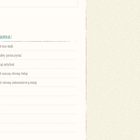
ama:
 ten link
 aby przeczytać
aj artykuł
 naszą stronę tutaj
stronę internetową tutaj