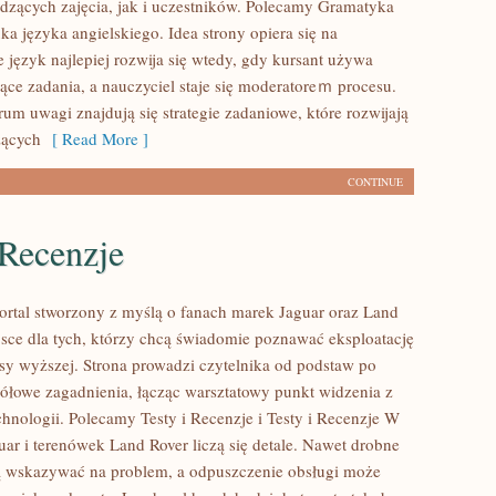
zących zajęcia, jak i uczestników. Polecamy Gramatyka
ka języka angielskiego. Idea strony opiera się na
 język najlepiej rozwija się wtedy, gdy kursant używa
ące zadania, a nauczyciel staje się moderatoreｍ procesu.
um uwagi znajdują się strategie zadaniowe, które rozwijają
zących
[ Read More ]
CONTINUE
 Recenzje
ortal stworzony z myślą o fanach marek Jaguar oraz Land
jsce dla tych, którzy chcą świadomie poznawać eksploatację
y wyższej. Strona prowadzi czytelnika od podstaw po
gółowe zagadnienia, łącząc warsztatowy punkt widzenia z
chnologii. Polecamy Testy i Recenzje i Testy i Recenzje W
uar i terenówek Land Rover liczą się detale. Nawet drobne
ą wskazywać na problem, a odpuszczenie obsługi może