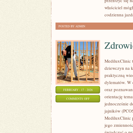
przełożyć się 
I
właściciel mógł
RECENZJE
codzienna jazda
POSTED BY ADMIN
Zdrowi
MediluxClinic 
dziewczyn na k
praktyczną wi
dylematów. W c
oraz poznawani
FEBRUARY - 17 - 2026
orientację tem
ON
COMMENTS OFF
jednocześnie d
ZDROWIE
jajników (PCOS
MediluxClinic 
jego zmiennośc
świadczyć o pr