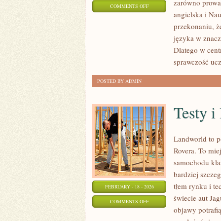
zarówno prowad
ON
COMMENTS OFF
angielska i Nau
NAUKA
przekonaniu, że
JĘZYKA
języka w znacz
ANGIELSKIEGO
Dlatego w centr
sprawczość uc
POSTED BY ADMIN
Testy i
Landworld to p
Rovera. To mie
samochodu klas
bardziej szcze
tłem rynku i te
FEBRUARY - 18 - 2026
świecie aut Jag
ON
COMMENTS OFF
objawy potrafi
TESTY