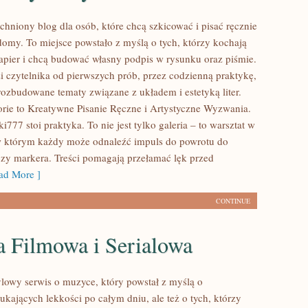
tchniony blog dla osób, które chcą szkicować i pisać ręcznie
omy. To miejsce powstało z myślą o tych, którzy kochają
papier i chcą budować własny podpis w rysunku oraz piśmie.
i czytelnika od pierwszych prób, przez codzienną praktykę,
rozbudowane tematy związane z układem i estetyką liter.
rie to Kreatywne Pisanie Ręczne i Artystyczne Wyzwania.
i777 stoi praktyka. To nie jest tylko galeria – to warsztat w
w którym każdy może odnaleźć impuls do powrotu do
czy markera. Treści pomagają przełamać lęk przed
d More ]
CONTINUE
 Filmowa i Serialowa
tylowy serwis o muzyce, który powstał z myślą o
ukających lekkości po całym dniu, ale też o tych, którzy