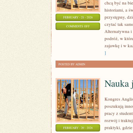
chcą być na bi
historiami, a ś
przystępny, dzi
FEBRUARY - 21 - 2026
czytać tak sam
ON
COMMENTS OFF
Alternatywna i
MUZYKA
podróż, w które
FILMOWA
zajawkę i w ka
I
]
SERIALOWA
POSTED BY ADMIN
Nauka j
Kongres Anglis
poszukują inno
pracy z student
rozwój i traktu
praktyki, gdzie
FEBRUARY - 20 - 2026