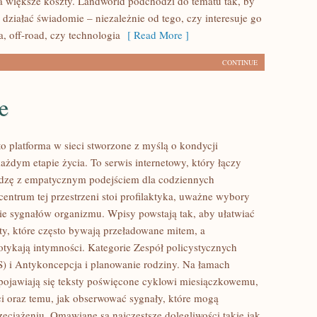
na większe koszty. Landworld podchodzi do tematu tak, by
 działać świadomie – niezależnie od tego, czy interesuje go
, off-road, czy technologia
[ Read More ]
CONTINUE
e
to platforma w sieci stworzone z myślą o kondycji
ażdym etapie życia. To serwis internetowy, który łączy
edzę z empatycznym podejściem dla codziennych
entrum tej przestrzeni stoi profilaktyka, uważne wybory
e sygnałów organizmu. Wpisy powstają tak, aby ułatwiać
aty, które często bywają przeładowane mitem, a
otykają intymności. Kategorie Zespół policystycznych
) i Antykoncepcja i planowanie rodziny. Na łamach
pojawiają się teksty poświęcone cyklowi miesiączkowemu,
i oraz temu, jak obserwować sygnały, które mogą
zeciążeniu. Omawiane są najczęstsze dolegliwości takie jak