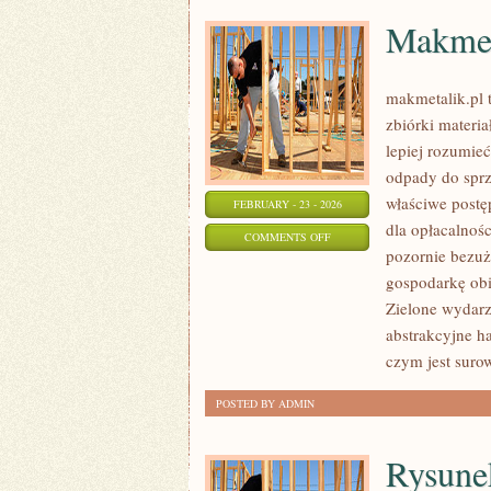
Makmet
makmetalik.pl 
zbiórki materia
lepiej rozumie
odpady do sprz
właściwe postę
FEBRUARY - 23 - 2026
dla opłacalnośc
ON
COMMENTS OFF
pozornie bezuż
MAKMETALIK
gospodarkę obi
Zielone wydarze
abstrakcyjne ha
czym jest suro
POSTED BY ADMIN
Rysune