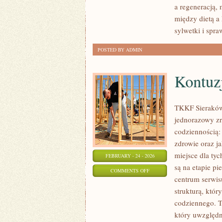
a regeneracją,
W
między dietą a
DOMU
sylwetki i spra
POSTED BY ADMIN
Kontuzj
TKKF Sieraków t
jednorazowy zr
codziennością:
zdrowie oraz j
miejsce dla tyc
FEBRUARY - 24 - 2026
są na etapie p
ON
COMMENTS OFF
centrum serwisu
KONTUZJE
strukturą, któ
I
codziennego. 
PROFILAKTYKA
który uwzględn