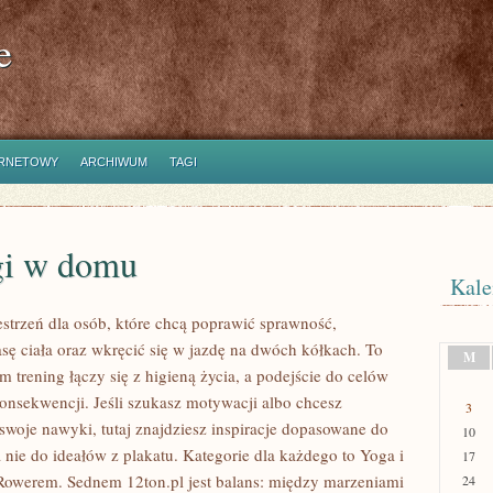
e
ERNETOWY
ARCHIWUM
TAGI
gi w domu
Kale
estrzeń dla osób, które chcą poprawić sprawność,
ę ciała oraz wkręcić się w jazdę na dwóch kółkach. To
M
m trening łączy się z higieną życia, a podejście do celów
konsekwencji. Jeśli szukasz motywacji albo chcesz
3
woje nawyki, tutaj znajdziesz inspiracje dopasowane do
10
 nie do ideałów z plakatu. Kategorie dla każdego to Yoga i
17
a Rowerem. Sednem 12ton.pl jest balans: między marzeniami
24