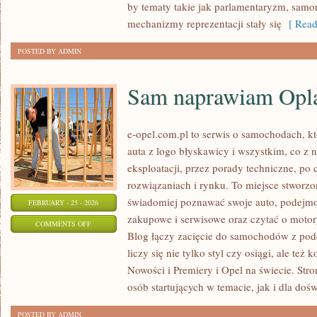
by tematy takie jak parlamentaryzm, samo
mechanizmy reprezentacji stały się
[ Read
POSTED BY ADMIN
Sam naprawiam Opl
e-opel.com.pl to serwis o samochodach, kt
auta z logo błyskawicy i wszystkim, co z 
eksploatacji, przez porady techniczne, po
rozwiązaniach i rynku. To miejsce stworzo
świadomiej poznawać swoje auto, podejmow
FEBRUARY - 25 - 2026
zakupowe i serwisowe oraz czytać o motor
ON
COMMENTS OFF
Blog łączy zacięcie do samochodów z pode
SAM
liczy się nie tylko styl czy osiągi, ale te
NAPRAWIAM
Nowości i Premiery i Opel na świecie. Stro
OPLA
osób startujących w temacie, jak i dla do
POSTED BY ADMIN