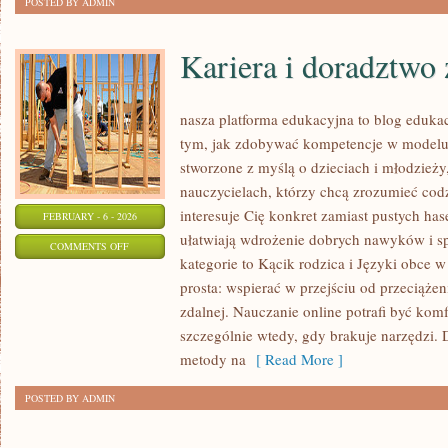
POSTED BY ADMIN
Kariera i doradztw
nasza platforma edukacyjna to blog eduka
tym, jak zdobywać kompetencje w modelu 
stworzone z myślą o dzieciach i młodzieży
nauczycielach, którzy chcą zrozumieć codzi
interesuje Cię konkret zamiast pustych hase
FEBRUARY - 6 - 2026
ułatwiają wdrożenie dobrych nawyków i 
ON
COMMENTS OFF
kategorie to Kącik rodzica i Języki obce w 
KARIERA
prosta: wspierać w przejściu od przeciąże
I
zdalnej. Nauczanie online potrafi być komf
DORADZTWO
szczególnie wtedy, gdy brakuje narzędzi. 
ZAWODOWE
metody na
[ Read More ]
POSTED BY ADMIN