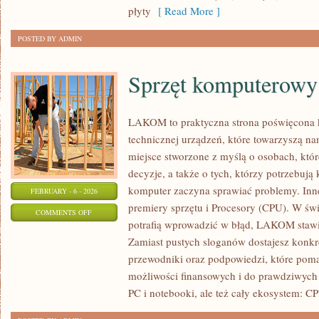
TRENDY
płyty
[ Read More ]
POSTED BY ADMIN
Sprzęt komputerowy
LAKOM to praktyczna strona poświęcona
technicznej urządzeń, które towarzyszą n
miejsce stworzone z myślą o osobach, któ
decyzje, a także o tych, którzy potrzebuj
komputer zaczyna sprawiać problemy. Inne
FEBRUARY - 6 - 2026
premiery sprzętu i Procesory (CPU). W świ
ON
COMMENTS OFF
potrafią wprowadzić w błąd, LAKOM stawia
SPRZĘT
Zamiast pustych sloganów dostajesz konkre
KOMPUTEROWY
przewodniki oraz podpowiedzi, które pom
możliwości finansowych i do prawdziwyc
PC i notebooki, ale też cały ekosystem: C