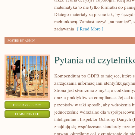
MATEMATYKA
matematyka to nie tylko formułki do pamię
NA
Dlatego materiały są pisane tak, by łączyć
MATURĘ
rachunkową. Zamiast uczyć „na pamięć”, s
zadawania
[ Read More ]
POSTED BY ADMIN
Pytania od czytelni
Kompendium po GDPR to miejsce, które s
zarządzania informacjami identyfikującym
Strona jest stworzona z myślą o codzienn
oraz u praktyków za compliance. Jej cel to
przepisów w taki sposób, aby wdrożenia b
FEBRUARY - 7 - 2026
jednocześnie wdrażalne dla współpracown
ON
COMMENTS OFF
inteligentne i Inspektor Ochrony Danych 
PYTANIA
znajdują się współczesne standardy przet
OD
prawna, określony cel, ograniczenie do n