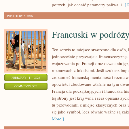
BIOMASA
potrzeb, jak ocenić parametry paliwa, i
[ R
POSTED BY ADMIN
Francuski w podróż
Ten serwis to miejsce stworzone dla osób, 
jednocześnie przyswajają francuszczyznę.
wojażowania po Francji oraz oswajania jęz
rozmowach z lokalsami. Jeśli szukasz impul
zrozumieć francuską mentalność i rozmawia
FEBRUARY - 11 - 2026
opowieści zbudowane właśnie na tym dwuo
ON
COMMENTS OFF
Francja dla początkujących i Francuska his
FRANCUSKI
tej strony jest kraj wina i sera opisana życ
W
tu przewodniki z miejsc klasycznych oraz 
PODRÓŻY
się jako symbol, lecz równie ważne są zak
More ]