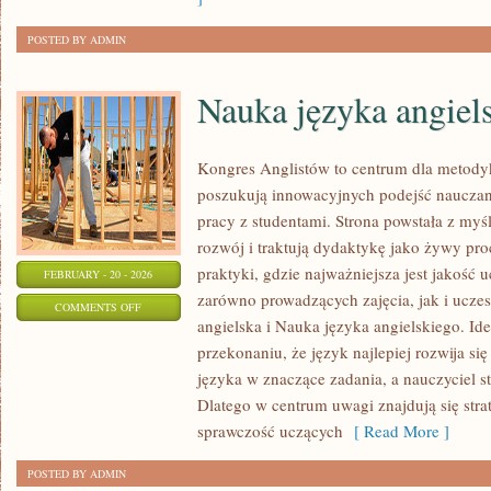
SERIALOWA
POSTED BY ADMIN
Nauka języka angiel
Kongres Anglistów to centrum dla metodyk
poszukują innowacyjnych podejść nauczani
pracy z studentami. Strona powstała z myśl
rozwój i traktują dydaktykę jako żywy proc
praktyki, gdzie najważniejsza jest jakość 
FEBRUARY - 20 - 2026
zarówno prowadzących zajęcia, jak i ucz
ON
COMMENTS OFF
angielska i Nauka języka angielskiego. Ide
NAUKA
przekonaniu, że język najlepiej rozwija si
JĘZYKA
języka w znaczące zadania, a nauczyciel s
ANGIELSKIEGO
Dlatego w centrum uwagi znajdują się strat
sprawczość uczących
[ Read More ]
POSTED BY ADMIN