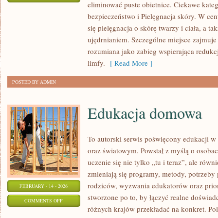
eliminować puste obietnice. Ciekawe kateg
PIELĘGNACJA
bezpieczeństwo i Pielęgnacja skóry. W cen
SKÓRY
się pielęgnacja o skórę twarzy i ciała, a t
ujędrnianiem. Szczególne miejsce zajmuje
rozumiana jako zabieg wspierająca redukcj
limfy.
[ Read More ]
POSTED BY ADMIN
Edukacja domowa
To autorski serwis poświęcony edukacji w
oraz światowym. Powstał z myślą o osobach
uczenie się nie tylko „tu i teraz”, ale rów
zmieniają się programy, metody, potrzeby
rodziców, wyzwania edukatorów oraz prior
FEBRUARY - 14 - 2026
stworzone po to, by łączyć realne doświadcz
ON
COMMENTS OFF
różnych krajów przekładać na konkret. Po
EDUKACJA