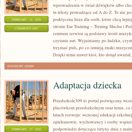
wprowadzenia w świat dźwięków albo chces
tu teksty prowadzące od A do Z. To nie jes
praktyczna baza dla osób, które chcą lep
FEBRUARY - 16 - 2026
stronie Ear Training – Trening Słuchu i P
ON
COMMENTS OFF
centrum serwisu są podstawy teorii muzyki
HISTORIA
czytanie nut. Wyjaśniamy po ludzku, czym
MUZYKI
trzymać puls, po co istnieją znaki muzyczn
Dzięki temu nawet ktoś, kto dotąd uważał,
POSTED BY ADMIN
Adaptacja dziecka
Przedszkole309 to portal poświęcony wcze
placówkom przedszkolnym oraz temu, co 
latach rozwoju: wczesnej edukacji szkolne
opiekunowie, wychowawcy i osoby wspiera
podpowiedzi dotyczące rutyny dnia z mal
FEBRUARY - 15 - 2026