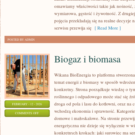
DREWNA
omawiamy właściwości takie jak nośność, 
W
wymiarowa, gęstość i żywotność. Z drugiej 
BUDOWNICTWIE
pojęcia przekładają się na realne decyzje 
serwisu przewija się
[ Read More ]
POSTED BY ADMIN
Biogaz i biomasa
Wikana BioEnergia to platforma stworzona
temat energii z biomasy w sposób wdrożen
konkretny. Strona porządkuje wiedzę o ty
roślinnego i odpadowego może stać się źró
droga od pola i lasu do kotłowni, oraz na
FEBRUARY - 12 - 2026
wchodzą ekonomia i sprawność. Kategorie t
ON
COMMENTS OFF
domowe i małoskalowe. Na stronie przewija
BIOGAZ
energetyczna nie dzieje się wyłącznie w wi
I
konkretnych krokach: jaki surowiec ma sen