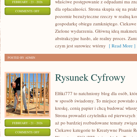
właściwe postępowanie z odpadami ma znac
FEBRUARY - 23 - 2026
dla opłacalności. Strona skupia się na pra
ON
COMMENTS OFF
pozornie bezużyteczne rzeczy w realną ko
MAKMETALIK
gospodarkę obiegu zamkniętego. Ciekawe k
Zielone wydarzenia. Główną ideą makmetalik
abstrakcyjne hasło, ale realny proces. Zam
czym jest surowiec wtórny
[ Read More ]
POSTED BY ADMIN
Rysunek Cyfrowy
Elfiki777 to natchniony blog dla osób, któ
w sposób świadomy. To miejsce powstało z
kreskę, cenią papier i chcą budować własn
Strona prowadzi czytelnika od pierwszych 
aż po bardziej rozbudowane tematy związan
FEBRUARY - 21 - 2026
Ciekawe kategorie to Kreatywne Pisanie R
ON
COMMENTS OFF