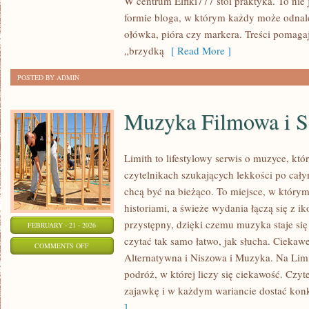
W centrum Elfiki777 stoi praktyka. To nie j
RYSUNEK
formie bloga, w którym każdy może odnal
CYFROWY
ołówka, pióra czy markera. Treści pomaga
„brzydką
[ Read More ]
POSTED BY ADMIN
Muzyka Filmowa i S
Limith to lifestylowy serwis o muzyce, któ
czytelnikach szukających lekkości po całym
chcą być na bieżąco. To miejsce, w którym
historiami, a świeże wydania łączą się z i
przystępny, dzięki czemu muzyka staje się t
FEBRUARY - 21 - 2026
czytać tak samo łatwo, jak słucha. Ciekaw
ON
COMMENTS OFF
Alternatywna i Niszowa i Muzyka. Na Limi
MUZYKA
podróż, w której liczy się ciekawość. Czyte
FILMOWA
zajawkę i w każdym wariancie dostać konk
I
]