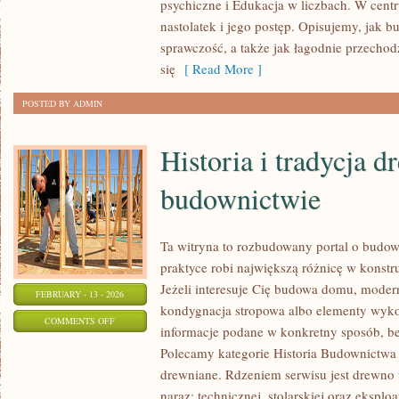
psychiczne i Edukacja w liczbach. W cent
DOMOWA
nastolatek i jego postęp. Opisujemy, jak 
sprawczość, a także jak łagodnie przechod
się
[ Read More ]
POSTED BY ADMIN
Historia i tradycja 
budownictwie
Ta witryna to rozbudowany portal o budo
praktyce robi największą różnicę w konst
Jeżeli interesuje Cię budowa domu, moderni
FEBRUARY - 13 - 2026
kondygnacja stropowa albo elementy wyko
ON
COMMENTS OFF
informacje podane w konkretny sposób, b
HISTORIA
Polecamy kategorie Historia Budownictwa
I
drewniane. Rdzeniem serwisu jest drewno 
TRADYCJA
naraz: technicznej, stolarskiej oraz eksploa