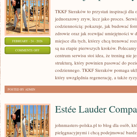
TKKF Sieraków to przystań inspiracji dla o
jednorazowy zryw, lecz jako proces. Serwi
codziennością: pokazuje, jak budować for
zdrowie oraz jak rozwijać umiejętności w 
miejsce dla tych, którzy chcą trenować roz
FEBRUARY - 24 - 2026
są na etapie pierwszych kroków. Polecamy
ON
COMMENTS OFF
centrum serwisu stoi idea, że trening nie j
KONTUZJE
strukturą, który powinien pasować do pozi
I
codziennego. TKKF Sieraków pomaga ukł
PROFILAKTYKA
który uwzględnia regenerację, a także ryz
POSTED BY ADMIN
Estée Lauder Compa
johnmasters-polska.pl to blog dla osób, kt
pielęgnacyjnymi i chcą podejmować bardz