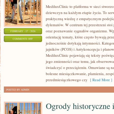
MediluxClinic to platforma w sieci stworz
dziewczyn na każdym etapie życia. To serw
praktyczną wiedzę z empatycznym podejś
dylematów. W centrum tej przestrzeni stoi
oraz poznawanie sygnałów organizmu. Wpi
FEBRUARY - 17 - 2026
orientację tematy, które często bywają pr
ON
COMMENTS OFF
jednocześnie dotykają intymności. Kategor
ZDROWIE
jajników (PCOS) i Antykoncepcja i planow
MediluxClinic pojawiają się teksty poświ
jego zmienności oraz temu, jak obserwowa
świadczyć o przeciążeniu. Omawiane są naj
bolesne miesiączkowanie, plamienia, zespó
przedmiesiączkowego czy
[ Read More ]
POSTED BY ADMIN
Ogrody historyczne 