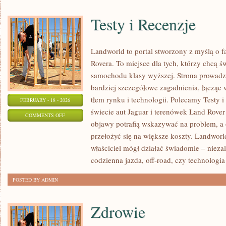
Testy i Recenzje
Landworld to portal stworzony z myślą o 
Rovera. To miejsce dla tych, którzy chcą 
samochodu klasy wyższej. Strona prowadz
bardziej szczegółowe zagadnienia, łącząc 
tłem rynku i technologii. Polecamy Testy i
FEBRUARY - 18 - 2026
świecie aut Jaguar i terenówek Land Rover 
ON
COMMENTS OFF
objawy potrafią wskazywać na problem, a
TESTY
przełożyć się na większe koszty. Landworl
I
właściciel mógł działać świadomie – niezal
RECENZJE
codzienna jazda, off-road, czy technologia
POSTED BY ADMIN
Zdrowie