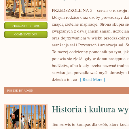
PRZEDSZKOLE NA 5 – serwis o rozwoju n
którym rodzice oraz osoby prowadzące dz
znajdą rzetelne inspiracje. Strona skupia
FEBRUARY - 9 - 2026
związanych z oswajaniem zmian, uczuciam
ON
COMMENTS OFF
oraz dojrzewaniem w wieku przedszkolnym
ŚWIĘTA,
aranżacja sal i Przestrzeń i aranżacja sal. S
TRADYCJE
To raczej codzienny pomocnik po tym, jak
I
pojawia się złość, gdy w domu następuje 
MIĘDZYKULTUROWOŚĆ
bodźców, albo kiedy trzeba nazwać trudną 
serwisu jest porządkować myśli dorosłym 
dziecku to, co
[ Read More ]
POSTED BY ADMIN
Historia i kultura w
Ten serwis to kompas dla osób, które koc