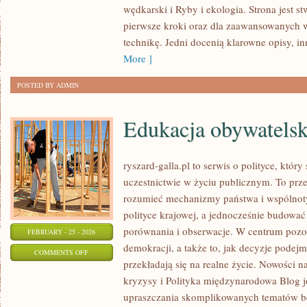
wędkarski i Ryby i ekologia. Strona jest s
WĘDKĄ
pierwsze kroki oraz dla zaawansowanych w
ZA
technikę. Jedni docenią klarowne opisy, i
GRANICĄ
More ]
POSTED BY ADMIN
Edukacja obywatels
ryszard-galla.pl to serwis o polityce, któ
uczestnictwie w życiu publicznym. To prze
rozumieć mechanizmy państwa i wspólnoty
polityce krajowej, a jednocześnie budować
porównania i obserwacje. W centrum pozos
FEBRUARY - 25 - 2026
demokracji, a także to, jak decyzje pode
ON
COMMENTS OFF
przekładają się na realne życie. Nowości na
EDUKACJA
kryzysy i Polityka międzynarodowa Blog j
OBYWATELSKA
upraszczania skomplikowanych tematów bez