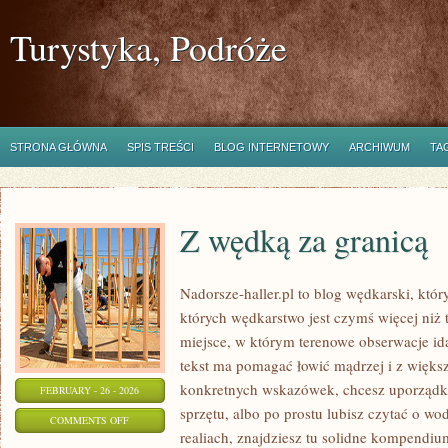
Turystyka, Podróże
STRONA GŁÓWNA
SPIS TREŚCI
BLOG INTERNETOWY
ARCHIWUM
TA
Z wędką za granicą
Nadorsze-haller.pl to blog wędkarski, któr
których wędkarstwo jest czymś więcej ni
miejsce, w którym terenowe obserwacje id
tekst ma pomagać łowić mądrzej i z większą
konkretnych wskazówek, chcesz uporządk
FEBRUARY - 26 - 2026
sprzętu, albo po prostu lubisz czytać o wo
ON
COMMENTS OFF
realiach, znajdziesz tu solidne kompendium
Z