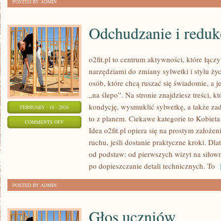
POSTED BY ADMIN
Odchudzanie i reduk
o2fit.pl to centrum aktywności, które łąc
narzędziami do zmiany sylwetki i stylu życ
osób, które chcą ruszać się świadomie, a j
„na ślepo”. Na stronie znajdziesz treści, 
kondycję, wysmuklić sylwetkę, a także zad
FEBRUARY - 10 - 2026
to z planem. Ciekawe kategorie to Kobiet
ON
COMMENTS OFF
Idea o2fit.pl opiera się na prostym założe
ODCHUDZANIE
ruchu, jeśli dostanie praktyczne kroki. Dl
I
od podstaw: od pierwszych wizyt na siłow
REDUKCJA
po dopieszczanie detali technicznych. To
[
POSTED BY ADMIN
Głos uczniów