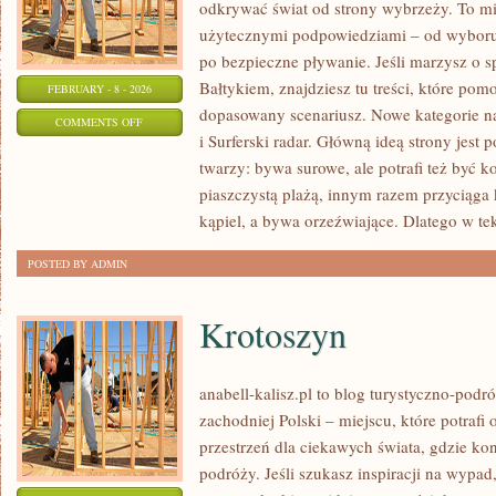
odkrywać świat od strony wybrzeży. To mie
użytecznymi podpowiedziami – od wyboru 
po bezpieczne pływanie. Jeśli marzysz o
Bałtykiem, znajdziesz tu treści, które po
FEBRUARY - 8 - 2026
dopasowany scenariusz. Nowe kategorie na
ON
COMMENTS OFF
i Surferski radar. Główną ideą strony jest
HISTORIA
twarzy: bywa surowe, ale potrafi też być 
I
piaszczystą plażą, innym razem przyciąga
KULTURA
kąpiel, a bywa orzeźwiające. Dlatego w te
WYBRZEŻY
POSTED BY ADMIN
Krotoszyn
anabell-kalisz.pl to blog turystyczno-podr
zachodniej Polski – miejscu, które potraf
przestrzeń dla ciekawych świata, gdzie ko
podróży. Jeśli szukasz inspiracji na wypad