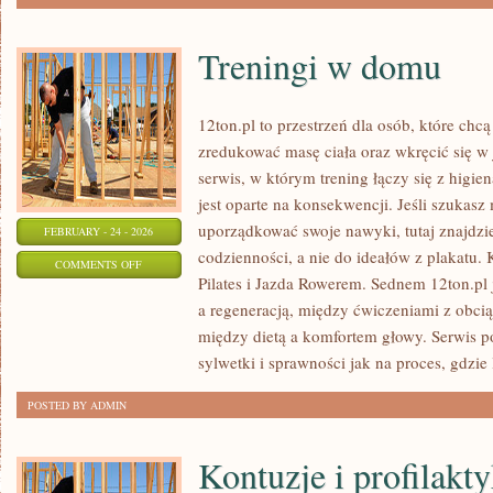
Treningi w domu
12ton.pl to przestrzeń dla osób, które chc
zredukować masę ciała oraz wkręcić się w
serwis, w którym trening łączy się z higie
jest oparte na konsekwencji. Jeśli szukasz
uporządkować swoje nawyki, tutaj znajdzi
FEBRUARY - 24 - 2026
codzienności, a nie do ideałów z plakatu. 
ON
COMMENTS OFF
Pilates i Jazda Rowerem. Sednem 12ton.pl 
TRENINGI
a regeneracją, między ćwiczeniami z obci
W
między dietą a komfortem głowy. Serwis 
DOMU
sylwetki i sprawności jak na proces, gdzie 
POSTED BY ADMIN
Kontuzje i profilakt