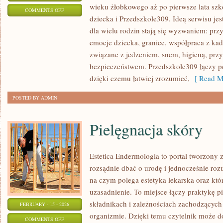
wieku żłobkowego aż po pierwsze lata szk
ON
COMMENTS OFF
dziecka i Przedszkole309. Ideą serwisu je
ADAPTACJA
dla wielu rodzin stają się wyzwaniem: prz
DZIECKA
emocje dziecka, granice, współpraca z kad
związane z jedzeniem, snem, higieną, prz
bezpieczeństwem. Przedszkole309 łączy p
dzięki czemu łatwiej zrozumieć,
[ Read M
POSTED BY ADMIN
Pielęgnacja skóry
Estetica Endermologia to portal tworzony 
rozsądnie dbać o urodę i jednocześnie rozu
na czym polega estetyka lekarska oraz któ
uzasadnienie. To miejsce łączy praktykę p
składnikach i zależnościach zachodzących
FEBRUARY - 15 - 2026
organizmie. Dzięki temu czytelnik może do
ON
COMMENTS OFF