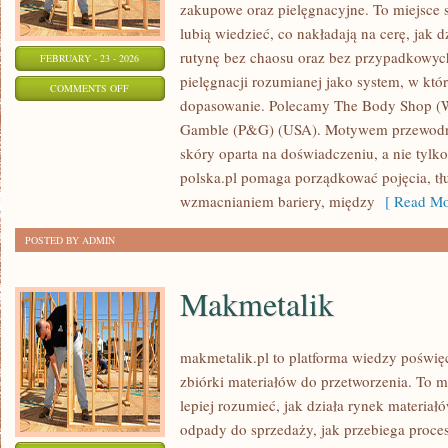
zakupowe oraz pielęgnacyjne. To miejsce s
lubią wiedzieć, co nakładają na cerę, jak d
rutynę bez chaosu oraz bez przypadkowych
FEBRUARY - 23 - 2026
pielęgnacji rozumianej jako system, w któr
ON
COMMENTS OFF
dopasowanie. Polecamy The Body Shop (Wi
ESTÉE
Gamble (P&G) (USA). Motywem przewodnim
LAUDER
skóry oparta na doświadczeniu, a nie tylko
COMPANIES
polska.pl pomaga porządkować pojęcia, t
(USA)
wzmacnianiem bariery, między
[ Read Mo
POSTED BY ADMIN
Makmetalik
makmetalik.pl to platforma wiedzy poświ
zbiórki materiałów do przetworzenia. To mi
lepiej rozumieć, jak działa rynek materia
odpady do sprzedaży, jak przebiega proce