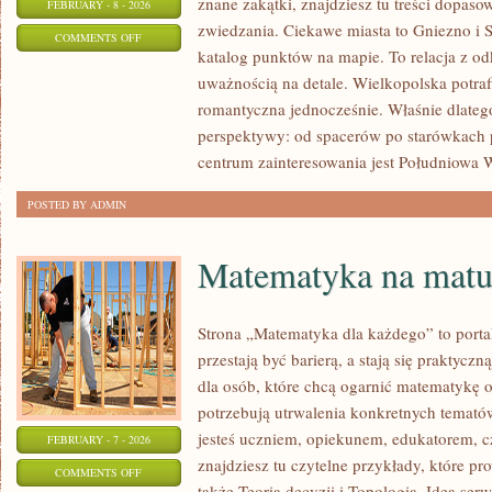
znane zakątki, znajdziesz tu treści dopas
FEBRUARY - 8 - 2026
zwiedzania. Ciekawe miasta to Gniezno i S
ON
COMMENTS OFF
katalog punktów na mapie. To relacja z o
KROTOSZYN
uważnością na detale. Wielkopolska potraf
romantyczna jednocześnie. Właśnie dlatego
perspektywy: od spacerów po starówkac
centrum zainteresowania jest Południowa 
POSTED BY ADMIN
Matematyka na matu
Strona „Matematyka dla każdego” to porta
przestają być barierą, a stają się praktyc
dla osób, które chcą ogarnić matematykę o
potrzebują utrwalenia konkretnych tematów
jesteś uczniem, opiekunem, edukatorem, 
FEBRUARY - 7 - 2026
znajdziesz tu czytelne przykłady, które p
ON
COMMENTS OFF
także Teoria decyzji i Topologia. Ideą serw