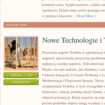
CZYTELNIKÓW
kontrola czasu, bezpieczeństwo, a także 
zgodności. Dzięki temu serwis pomaga nie 
w praktyce kluczowe
[ Read More ]
POSTED BY ADMIN
Nowe Technologie i
Pracownia napraw Toshiba w aglomeracji śl
najpierw sprawdzamy przyczynę problemu
najlepszą ścieżkę naprawy. Jeśli interesuj
Śląsku, ten opis pokaże, jak działamy i c
Ciekawe kategorie to Częste Problemy z L
FEBRUARY - 7 - 2026
Modernizacja i Ulepszenia Sprzętu. Nasza 
ON
COMMENTS OFF
urządzeniach Toshiba, w tym szczególnie n
NOWE
biznesowe i starsze potrafią służyć latami,
TECHNOLOGIE
właściwej kondycji. Kiedy pojawia się uster
I
pozoru podobne objawy mogą wynikać z z