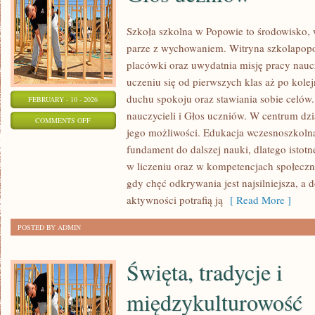
Szkoła szkolna w Popowie to środowisko, 
parze z wychowaniem. Witryna szkolapop
placówki oraz uwydatnia misję pracy naucz
uczeniu się od pierwszych klas aż po kol
duchu spokoju oraz stawiania sobie celów
FEBRUARY - 10 - 2026
nauczycieli i Głos uczniów. W centrum dzi
ON
COMMENTS OFF
jego możliwości. Edukacja wczesnoszkolna
GŁOS
fundament do dalszej nauki, dlatego istotn
UCZNIÓW
w liczeniu oraz w kompetencjach społeczny
gdy chęć odkrywania jest najsilniejsza, a
aktywności potrafią ją
[ Read More ]
POSTED BY ADMIN
Święta, tradycje i
międzykulturowość