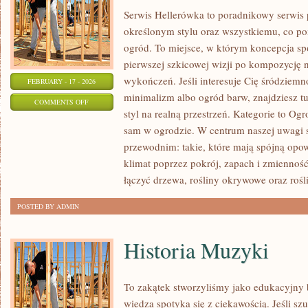
Serwis Hellerówka to poradnikowy serwi
określonym stylu oraz wszystkiemu, co p
ogród. To miejsce, w którym koncepcja sp
pierwszej szkicowej wizji po kompozycję 
wykończeń. Jeśli interesuje Cię śródziem
FEBRUARY - 17 - 2026
minimalizm albo ogród barw, znajdziesz tu
ON
COMMENTS OFF
styl na realną przestrzeń. Kategorie to Og
OGRODY
sam w ogrodzie. W centrum naszej uwagi
HISTORYCZNE
przewodnim: takie, które mają spójną opo
I
klimat poprzez pokrój, zapach i zmienno
BOTANICZNE
łączyć drzewa, rośliny okrywowe oraz rośl
POSTED BY ADMIN
Historia Muzyki
To zakątek stworzyliśmy jako edukacyjny
wiedza spotyka się z ciekawością. Jeśli s