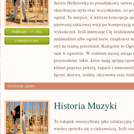
Serwis Hellerówka to poradnikowy serwi
określonym stylu oraz wszystkiemu, co p
ogród. To miejsce, w którym koncepcja sp
pierwszej szkicowej wizji po kompozycję 
wykończeń. Jeśli interesuje Cię śródziem
FEBRUARY - 17 - 2026
minimalizm albo ogród barw, znajdziesz tu
ON
COMMENTS OFF
styl na realną przestrzeń. Kategorie to Og
OGRODY
sam w ogrodzie. W centrum naszej uwagi
HISTORYCZNE
przewodnim: takie, które mają spójną opo
I
klimat poprzez pokrój, zapach i zmienno
BOTANICZNE
łączyć drzewa, rośliny okrywowe oraz rośl
POSTED BY ADMIN
Historia Muzyki
To zakątek stworzyliśmy jako edukacyjny
wiedza spotyka się z ciekawością. Jeśli s