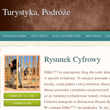
Turystyka, Podróże
STRONA GŁÓWNA
SPIS TREŚCI
BLOG INTERNETOWY
ARCHIWUM
TA
Rysunek Cyfrowy
Elfiki777 to natchniony blog dla osób, któ
w sposób świadomy. To miejsce powstało z
kreskę, cenią papier i chcą budować własn
Strona prowadzi czytelnika od pierwszych 
aż po bardziej rozbudowane tematy związan
FEBRUARY - 21 - 2026
Ciekawe kategorie to Kreatywne Pisanie R
ON
COMMENTS OFF
W centrum Elfiki777 stoi praktyka. To nie j
RYSUNEK