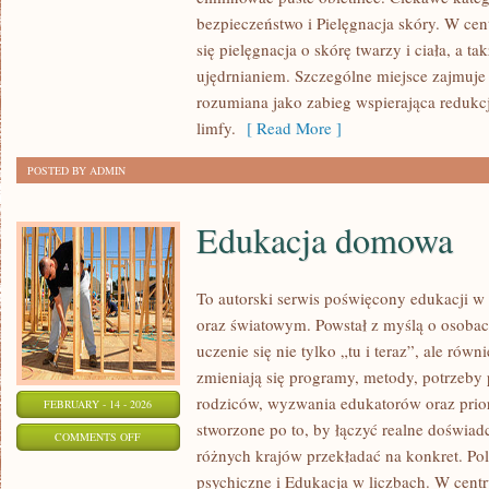
PIELĘGNACJA
bezpieczeństwo i Pielęgnacja skóry. W cen
SKÓRY
się pielęgnacja o skórę twarzy i ciała, a t
ujędrnianiem. Szczególne miejsce zajmuje
rozumiana jako zabieg wspierająca redukcj
limfy.
[ Read More ]
POSTED BY ADMIN
Edukacja domowa
To autorski serwis poświęcony edukacji w
oraz światowym. Powstał z myślą o osobach
uczenie się nie tylko „tu i teraz”, ale rów
zmieniają się programy, metody, potrzeby
rodziców, wyzwania edukatorów oraz prior
FEBRUARY - 14 - 2026
stworzone po to, by łączyć realne doświadcz
ON
COMMENTS OFF
różnych krajów przekładać na konkret. Po
EDUKACJA
psychiczne i Edukacja w liczbach. W cent