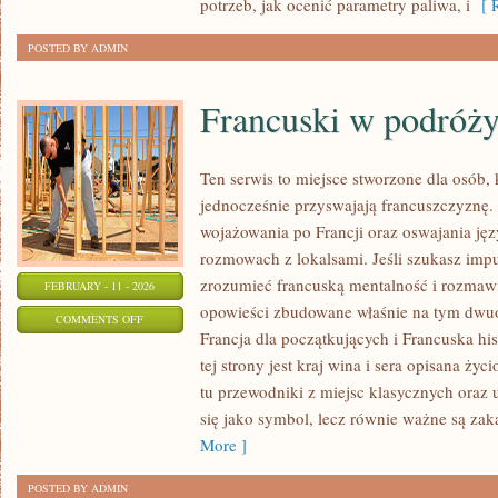
potrzeb, jak ocenić parametry paliwa, i
[ R
POSTED BY ADMIN
Francuski w podróż
Ten serwis to miejsce stworzone dla osób, 
jednocześnie przyswajają francuszczyznę.
wojażowania po Francji oraz oswajania jęz
rozmowach z lokalsami. Jeśli szukasz impul
zrozumieć francuską mentalność i rozmawia
FEBRUARY - 11 - 2026
opowieści zbudowane właśnie na tym dwuo
ON
COMMENTS OFF
Francja dla początkujących i Francuska his
FRANCUSKI
tej strony jest kraj wina i sera opisana życ
W
tu przewodniki z miejsc klasycznych oraz 
PODRÓŻY
się jako symbol, lecz równie ważne są zak
More ]
POSTED BY ADMIN