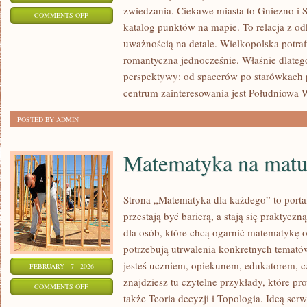
zwiedzania. Ciekawe miasta to Gniezno i S
ON
COMMENTS OFF
katalog punktów na mapie. To relacja z o
KROTOSZYN
uważnością na detale. Wielkopolska potraf
romantyczna jednocześnie. Właśnie dlatego
perspektywy: od spacerów po starówkac
centrum zainteresowania jest Południowa 
POSTED BY ADMIN
Matematyka na matu
Strona „Matematyka dla każdego” to porta
przestają być barierą, a stają się praktyc
dla osób, które chcą ogarnić matematykę o
potrzebują utrwalenia konkretnych tematów
jesteś uczniem, opiekunem, edukatorem, 
FEBRUARY - 7 - 2026
znajdziesz tu czytelne przykłady, które p
ON
COMMENTS OFF
także Teoria decyzji i Topologia. Ideą serw
MATEMATYKA