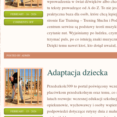
wprowadzenia w świat dźwięków albo chces
tu teksty prowadzące od A do Z. To nie jes
praktyczna baza dla osób, które chcą lep
FEBRUARY - 16 - 2026
stronie Ear Training – Trening Słuchu i P
ON
COMMENTS OFF
centrum serwisu są podstawy teorii muzyki
HISTORIA
czytanie nut. Wyjaśniamy po ludzku, czym
MUZYKI
trzymać puls, po co istnieją znaki muzyczn
Dzięki temu nawet ktoś, kto dotąd uważał,
POSTED BY ADMIN
Adaptacja dziecka
Przedszkole309 to portal poświęcony wcze
placówkom przedszkolnym oraz temu, co 
latach rozwoju: wczesnej edukacji szkolne
opiekunowie, wychowawcy i osoby wspiera
podpowiedzi dotyczące rutyny dnia z mal
FEBRUARY - 15 - 2026