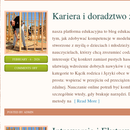
Kariera i doradztw
nasza platforma edukacyjna to blog eduka
tym, jak zdobywać kompetencje w modelu 
stworzone z myślą o dzieciach i młodzieży
nauczycielach, którzy chcą zrozumieć codzi
interesuje Cię konkret zamiast pustych hase
FEBRUARY - 6 - 2026
ułatwiają wdrożenie dobrych nawyków i 
ON
COMMENTS OFF
kategorie to Kącik rodzica i Języki obce w 
KARIERA
prosta: wspierać w przejściu od przeciąże
I
zdalnej. Nauczanie online potrafi być komf
DORADZTWO
szczególnie wtedy, gdy brakuje narzędzi. 
ZAWODOWE
metody na
[ Read More ]
POSTED BY ADMIN