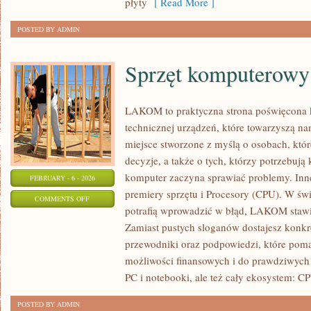
płyty
[ Read More ]
POSTED BY ADMIN
Sprzęt komputerowy
LAKOM to praktyczna strona poświęcona
technicznej urządzeń, które towarzyszą n
miejsce stworzone z myślą o osobach, któ
decyzje, a także o tych, którzy potrzebuj
komputer zaczyna sprawiać problemy. Inne
FEBRUARY - 6 - 2026
premiery sprzętu i Procesory (CPU). W świ
ON
COMMENTS OFF
potrafią wprowadzić w błąd, LAKOM stawia
SPRZĘT
Zamiast pustych sloganów dostajesz konkre
KOMPUTEROWY
przewodniki oraz podpowiedzi, które pom
możliwości finansowych i do prawdziwyc
PC i notebooki, ale też cały ekosystem: C
POSTED BY ADMIN