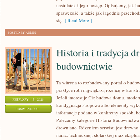
DOMOWA
nastolatek i jego postęp. Opisujemy, jak 
sprawczość, a także jak łagodnie przechod
się
[ Read More ]
POSTED BY ADMIN
Historia i tradycja 
budownictwie
Ta witryna to rozbudowany portal o budo
praktyce robi największą różnicę w konst
Jeżeli interesuje Cię budowa domu, moderni
FEBRUARY - 13 - 2026
kondygnacja stropowa albo elementy wyko
ON
COMMENTS OFF
informacje podane w konkretny sposób, b
HISTORIA
Polecamy kategorie Historia Budownictwa
I
drewniane. Rdzeniem serwisu jest drewno 
TRADYCJA
naraz: technicznej, stolarskiej oraz eksploa
DREWNA