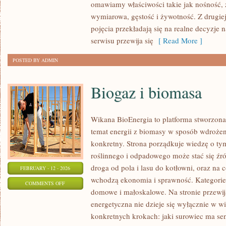
omawiamy właściwości takie jak nośność, 
W
wymiarowa, gęstość i żywotność. Z drugiej 
BUDOWNICTWIE
pojęcia przekładają się na realne decyzje 
serwisu przewija się
[ Read More ]
POSTED BY ADMIN
Biogaz i biomasa
Wikana BioEnergia to platforma stworzona
temat energii z biomasy w sposób wdrożen
konkretny. Strona porządkuje wiedzę o ty
roślinnego i odpadowego może stać się źró
droga od pola i lasu do kotłowni, oraz na
FEBRUARY - 12 - 2026
wchodzą ekonomia i sprawność. Kategorie t
ON
COMMENTS OFF
domowe i małoskalowe. Na stronie przewija
BIOGAZ
energetyczna nie dzieje się wyłącznie w wi
I
konkretnych krokach: jaki surowiec ma sen
BIOMASA