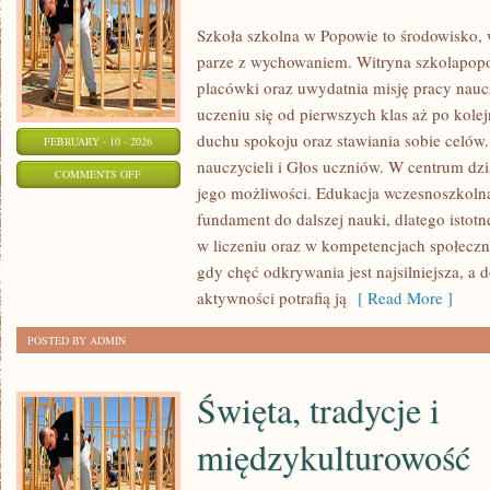
Szkoła szkolna w Popowie to środowisko, 
parze z wychowaniem. Witryna szkolapop
placówki oraz uwydatnia misję pracy naucz
uczeniu się od pierwszych klas aż po kol
duchu spokoju oraz stawiania sobie celów
FEBRUARY - 10 - 2026
nauczycieli i Głos uczniów. W centrum dzi
ON
COMMENTS OFF
jego możliwości. Edukacja wczesnoszkolna
GŁOS
fundament do dalszej nauki, dlatego istotn
UCZNIÓW
w liczeniu oraz w kompetencjach społeczny
gdy chęć odkrywania jest najsilniejsza, a
aktywności potrafią ją
[ Read More ]
POSTED BY ADMIN
Święta, tradycje i
międzykulturowość