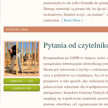
matematyka to nie tylko formułki do pamię
NA
Dlatego materiały są pisane tak, by łączyć
MATURĘ
rachunkową. Zamiast uczyć „na pamięć”, s
zadawania
[ Read More ]
POSTED BY ADMIN
Pytania od czytelni
Kompendium po GDPR to miejsce, które s
zarządzania informacjami identyfikującym
Strona jest stworzona z myślą o codzienn
oraz u praktyków za compliance. Jej cel to
przepisów w taki sposób, aby wdrożenia b
FEBRUARY - 7 - 2026
jednocześnie wdrażalne dla współpracown
ON
COMMENTS OFF
inteligentne i Inspektor Ochrony Danych 
PYTANIA
znajdują się współczesne standardy przet
OD
prawna, określony cel, ograniczenie do n
CZYTELNIKÓW