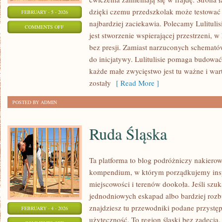
dzięki czemu przedszkolak może testować r
FEBRUARY - 5 - 2026
najbardziej zaciekawia. Polecamy Lulitulis
ON
COMMENTS OFF
jest stworzenie wspierającej przestrzeni, 
GEOGRAFIA
bez presji. Zamiast narzuconych schematów
do inicjatywy. Lulitulisie pomaga budować
każde małe zwycięstwo jest tu ważne i wart
zostały
[ Read More ]
POSTED BY ADMIN
Ruda Śląska
Ta platforma to blog podróżniczy nakierow
kompendium, w którym porządkujemy insp
miejscowości i terenów dookoła. Jeśli szu
jednodniowych eskapad albo bardziej rozb
znajdziesz tu przewodniki podane przystęp
FEBRUARY - 4 - 2026
użyteczność. To region śląski bez zadęcia, 