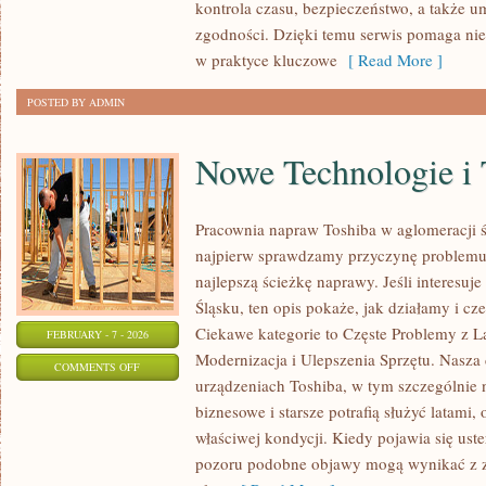
kontrola czasu, bezpieczeństwo, a także 
zgodności. Dzięki temu serwis pomaga nie 
w praktyce kluczowe
[ Read More ]
POSTED BY ADMIN
Nowe Technologie i
Pracownia napraw Toshiba w aglomeracji śl
najpierw sprawdzamy przyczynę problemu
najlepszą ścieżkę naprawy. Jeśli interesuj
Śląsku, ten opis pokaże, jak działamy i c
Ciekawe kategorie to Częste Problemy z L
FEBRUARY - 7 - 2026
Modernizacja i Ulepszenia Sprzętu. Nasza 
ON
COMMENTS OFF
urządzeniach Toshiba, w tym szczególnie n
NOWE
biznesowe i starsze potrafią służyć latami,
TECHNOLOGIE
właściwej kondycji. Kiedy pojawia się uster
I
pozoru podobne objawy mogą wynikać z z
TRENDY