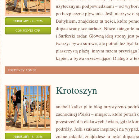
użytecznymi podpowiedziami – od wyboru 
po bezpieczne pływanie. Jeśli marzysz o
Bałtykiem, znajdziesz tu treści, które po
FEBRUARY - 8 - 2026
dopasowany scenariusz. Nowe kategorie na
ON
COMMENTS OFF
i Surferski radar. Główną ideą strony jest
HISTORIA
twarzy: bywa surowe, ale potrafi też być 
I
piaszczystą plażą, innym razem przyciąga
KULTURA
kąpiel, a bywa orzeźwiające. Dlatego w te
WYBRZEŻY
POSTED BY ADMIN
Krotoszyn
anabell-kalisz.pl to blog turystyczno-podr
zachodniej Polski – miejscu, które potraf
przestrzeń dla ciekawych świata, gdzie ko
podróży. Jeśli szukasz inspiracji na wypad
znane zakątki, znajdziesz tu treści dopas
FEBRUARY - 8 - 2026