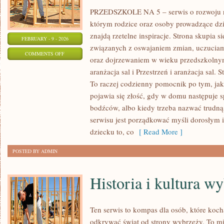
PRZEDSZKOLE NA 5 – serwis o rozwoju n
którym rodzice oraz osoby prowadzące dz
znajdą rzetelne inspiracje. Strona skupia
FEBRUARY - 9 - 2026
związanych z oswajaniem zmian, uczuciam
ON
COMMENTS OFF
oraz dojrzewaniem w wieku przedszkolnym
ŚWIĘTA,
aranżacja sal i Przestrzeń i aranżacja sal. S
TRADYCJE
To raczej codzienny pomocnik po tym, jak
I
pojawia się złość, gdy w domu następuje 
MIĘDZYKULTUROWOŚĆ
bodźców, albo kiedy trzeba nazwać trudną 
serwisu jest porządkować myśli dorosłym 
dziecku to, co
[ Read More ]
POSTED BY ADMIN
Historia i kultura w
Ten serwis to kompas dla osób, które koc
odkrywać świat od strony wybrzeży. To mie