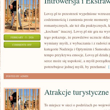
Introwersja i Ekstra
Lovsy.pl to przestrzeń wypełnione wzrusze
codziennością i zamienia proste momenty w
romantycznych, ale też dla praktycznych, 
„kocham” inaczej. Lovsy.pl nie gra na wy
tego pokazuje, że prawdziwe uczucie skład
FEBRUARY - 5 - 2026
wymiany myśli, z wybaczania i z radości n
ON
COMMENTS OFF
kategorie Nadzieja i Optymizm i Samoakce
INTROWERSJA
tempo przykrywa emocje, Lovsy.pl działa j
I
serce może się uspokoić, a myśli porządku
EKSTRAWERSJA
potrzebujesz jednej myśli, by przełamać
[ 
POSTED BY ADMIN
Atrakcje turystyczne
To miejsce w sieci o podróżach po wojewó