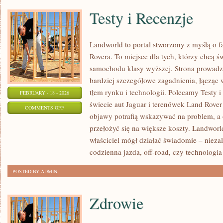
Testy i Recenzje
Landworld to portal stworzony z myślą o 
Rovera. To miejsce dla tych, którzy chcą 
samochodu klasy wyższej. Strona prowadz
bardziej szczegółowe zagadnienia, łącząc 
tłem rynku i technologii. Polecamy Testy i
FEBRUARY - 18 - 2026
świecie aut Jaguar i terenówek Land Rover 
ON
COMMENTS OFF
objawy potrafią wskazywać na problem, a
TESTY
przełożyć się na większe koszty. Landworl
I
właściciel mógł działać świadomie – niezal
RECENZJE
codzienna jazda, off-road, czy technologia
POSTED BY ADMIN
Zdrowie