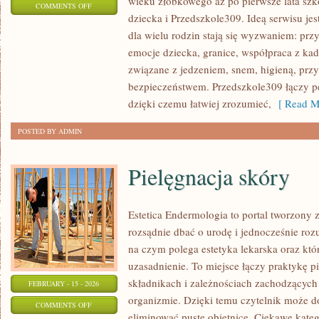
wieku żłobkowego aż po pierwsze lata szk
ON
COMMENTS OFF
dziecka i Przedszkole309. Ideą serwisu je
ADAPTACJA
dla wielu rodzin stają się wyzwaniem: prz
DZIECKA
emocje dziecka, granice, współpraca z kad
związane z jedzeniem, snem, higieną, prz
bezpieczeństwem. Przedszkole309 łączy p
dzięki czemu łatwiej zrozumieć,
[ Read M
POSTED BY ADMIN
Pielęgnacja skóry
Estetica Endermologia to portal tworzony 
rozsądnie dbać o urodę i jednocześnie rozu
na czym polega estetyka lekarska oraz któ
uzasadnienie. To miejsce łączy praktykę p
składnikach i zależnościach zachodzących
FEBRUARY - 15 - 2026
organizmie. Dzięki temu czytelnik może do
ON
COMMENTS OFF
eliminować puste obietnice. Ciekawe kateg