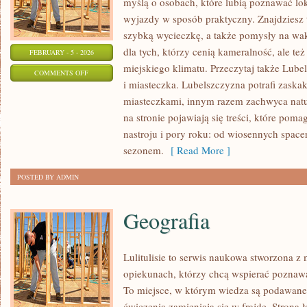
myślą o osobach, które lubią poznawać lo
wyjazdy w sposób praktyczny. Znajdziesz t
szybką wycieczkę, a także pomysły na wak
dla tych, którzy cenią kameralność, ale te
FEBRUARY - 5 - 2026
miejskiego klimatu. Przeczytaj także Lubel
ON
COMMENTS OFF
i miasteczka. Lubelszczyzna potrafi zaska
ATRAKCJE
miasteczkami, innym razem zachwyca natu
TURYSTYCZNE
na stronie pojawiają się treści, które pom
nastroju i pory roku: od wiosennych spac
sezonem.
[ Read More ]
POSTED BY ADMIN
Geografia
Lulitulisie to serwis naukowa stworzona z 
opiekunach, którzy chcą wspierać poznawa
To miejsce, w którym wiedza są podawane 
ćwiczenia zamieniają się w frajdę. Strona ł