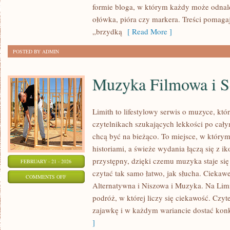
formie bloga, w którym każdy może odnal
CYFROWY
ołówka, pióra czy markera. Treści pomaga
„brzydką
[ Read More ]
POSTED BY ADMIN
Muzyka Filmowa i S
Limith to lifestylowy serwis o muzyce, któ
czytelnikach szukających lekkości po całym
chcą być na bieżąco. To miejsce, w którym
historiami, a świeże wydania łączą się z i
przystępny, dzięki czemu muzyka staje się t
FEBRUARY - 21 - 2026
czytać tak samo łatwo, jak słucha. Ciekaw
ON
COMMENTS OFF
Alternatywna i Niszowa i Muzyka. Na Limi
MUZYKA
podróż, w której liczy się ciekawość. Czyte
FILMOWA
zajawkę i w każdym wariancie dostać konk
I
]
SERIALOWA