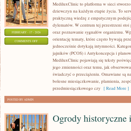
MediluxClinic to platforma w sieci stworz
dziewczyn na każdym etapie życia. To serw
praktyczną wiedzę z empatycznym podejś
dylematów. W centrum tej przestrzeni stoi
oraz poznawanie sygnałów organizmu. Wpi
FEBRUARY - 17 - 2026
orientację tematy, które często bywają pr
ON
COMMENTS OFF
jednocześnie dotykają intymności. Kategor
ZDROWIE
jajników (PCOS) i Antykoncepcja i planow
MediluxClinic pojawiają się teksty poświ
jego zmienności oraz temu, jak obserwowa
świadczyć o przeciążeniu. Omawiane są naj
bolesne miesiączkowanie, plamienia, zespó
przedmiesiączkowego czy
[ Read More ]
POSTED BY ADMIN
Ogrody historyczne 