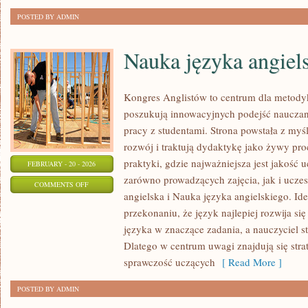
POSTED BY ADMIN
Nauka języka angiel
Kongres Anglistów to centrum dla metodyk
poszukują innowacyjnych podejść nauczani
pracy z studentami. Strona powstała z myśl
rozwój i traktują dydaktykę jako żywy proc
praktyki, gdzie najważniejsza jest jakość 
FEBRUARY - 20 - 2026
zarówno prowadzących zajęcia, jak i ucz
ON
COMMENTS OFF
angielska i Nauka języka angielskiego. Ide
NAUKA
przekonaniu, że język najlepiej rozwija si
JĘZYKA
języka w znaczące zadania, a nauczyciel s
ANGIELSKIEGO
Dlatego w centrum uwagi znajdują się strat
sprawczość uczących
[ Read More ]
POSTED BY ADMIN