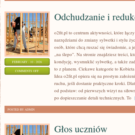
Odchudzanie i reduk
o2fit.pl to centrum aktywności, które łąc
narzędziami do zmiany sylwetki i stylu życ
osób, które chcą ruszać się świadomie, a j
„na ślepo”. Na stronie znajdziesz treści, 
kondycję, wysmuklić sylwetkę, a także zad
FEBRUARY - 10 - 2026
to z planem. Ciekawe kategorie to Kobiet
ON
COMMENTS OFF
Idea o2fit.pl opiera się na prostym założe
ODCHUDZANIE
ruchu, jeśli dostanie praktyczne kroki. Dl
I
od podstaw: od pierwszych wizyt na siłow
REDUKCJA
po dopieszczanie detali technicznych. To
[
POSTED BY ADMIN
Głos uczniów