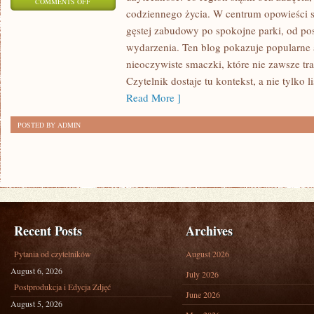
ON
COMMENTS OFF
codziennego życia. W centrum opowieści s
RUDA
gęstej zabudowy po spokojne parki, od pos
ŚLĄSKA
wydarzenia. Ten blog pokazuje popularne a
nieoczywiste smaczki, które nie zawsze tr
Czytelnik dostaje tu kontekst, a nie tylko 
Read More ]
POSTED BY ADMIN
Recent Posts
Archives
Pytania od czytelników
August 2026
August 6, 2026
July 2026
Postprodukcja i Edycja Zdjęć
June 2026
August 5, 2026