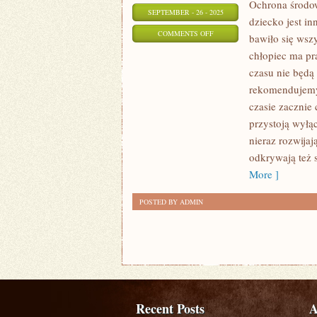
Ochrona środow
SEPTEMBER - 26 - 2025
dziecko jest i
ON
COMMENTS OFF
bawiło się wsz
W
chłopiec ma pr
ASPEKCIE
czasu nie będą 
PROPONOWANYCH
rekomendujemy 
PROFESJONALNYCH
czasie zacznie
USŁUG
przystoją wyłąc
nieraz rozwijaj
FRYZJERSKICH
odkrywają też 
ZNAJDZIEMY
More ]
DUŻO
POSTED BY ADMIN
Recent Posts
A