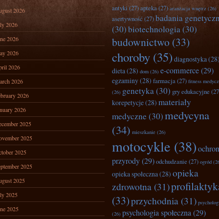
antyki
(27)
apteka
(27)
aranżacja wnętrz
(26)
ugust 2026
badania genetycz
asertywność
(27)
ly 2026
(30)
biotechnologia
(30)
ne 2026
budownictwo
(33)
ay 2026
choroby
(35)
diagnostyka
(28
ril 2026
e-commerce
(29)
dieta
(28)
dom
(26)
egzaminy
(28)
farmacja
(27)
arch 2026
fitness medyc
genetyka
(30)
gry edukacyjne
(27
(26)
bruary 2026
materiały
korepetycje
(28)
nuary 2026
medycyna
medyczne
(30)
ecember 2025
(34)
mieszkanie
(26)
ovember 2025
motocykle
(38)
ochro
tober 2025
przyrody
(29)
odchudzanie
(27)
ogród
(2
ptember 2025
opieka
opieka społeczna
(28)
ugust 2025
profilaktyk
zdrowotna
(31)
ly 2025
(33)
przychodnia
(31)
psycholog
ne 2025
psychologia społeczna
(29)
(26)