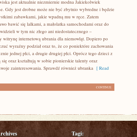
iska jest aktualnie niezmiernie modna Jakiekolwiek
nne. Gdy jest drobne może nie być zbytnio wybredne i będzie
ystkimi zabawkami, jakie wpadną mu w ręce. Zatem
awo bawić się lalkami, a małolatka samochodami oraz do
widzieli w tym nic złego ani niedostatecznego –
witrynę internetową ubrania dla niemowląt. Dopiero po
 czuć wyraźny podział oraz to, że co poniektóre zachowania
znie jednej płci, a drugie drugiej płci. Oprócz tego dzieci z
ą się oraz kształtują w sobie pionierskie talenty oraz
swoje zainteresowania. Sprawdź również ubranka
[ Read
CONTINUE
rchives
Tagi: