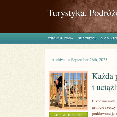
Turystyka, Podróż
STRONA GŁÓWNA
SPIS TREŚCI
BLOG INT
Archive for September 26th, 2025
Każda p
i uciąż
Biznesmenów, k
gruncie rzecz
poddawane jest
SEPTEMBER - 26 - 2025