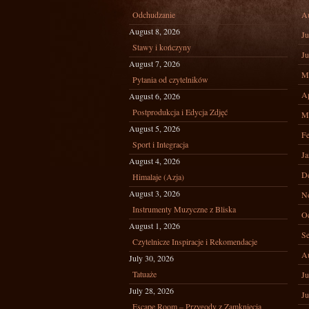
Odchudzanie
A
August 8, 2026
Ju
Stawy i kończyny
Ju
August 7, 2026
M
Pytania od czytelników
Ap
August 6, 2026
Postprodukcja i Edycja Zdjęć
M
August 5, 2026
Fe
Sport i Integracja
Ja
August 4, 2026
D
Himalaje (Azja)
August 3, 2026
N
Instrumenty Muzyczne z Bliska
Oc
August 1, 2026
Se
Czytelnicze Inspiracje i Rekomendacje
A
July 30, 2026
Tatuaże
Ju
July 28, 2026
Ju
Escape Room – Przygody z Zamknięcia