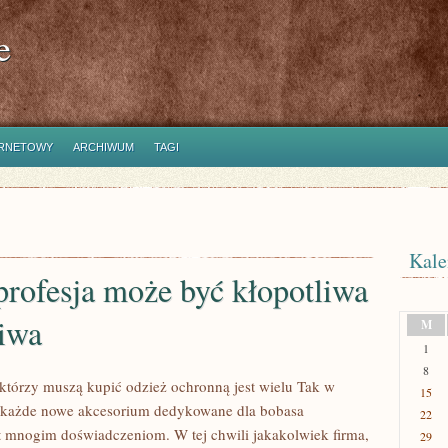
e
ERNETOWY
ARCHIWUM
TAGI
Kale
rofesja może być kłopotliwa
liwa
M
1
8
tórzy muszą kupić odzież ochronną jest wielu Tak w
15
y każde nowe akcesorium dedykowane dla bobasa
22
 mnogim doświadczeniom. W tej chwili jakakolwiek firma,
29