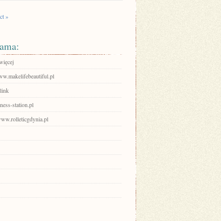
ct »
ama:
więcej
ww.makelifebeautiful.pl
link
ess-station.pl
www.rolleticgdynia.pl