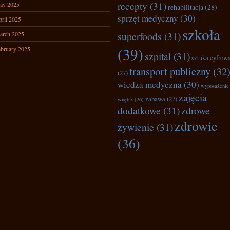
recepty
(31)
ay 2025
rehabilitacja
(28)
sprzęt medyczny
(30)
ril 2025
szkoła
superfoods
(31)
arch 2025
(39)
bruary 2025
szpital
(31)
sztuka cyfrow
transport publiczny
(32
(27)
wiedza medyczna
(30)
wyposażenie
zajęcia
zabawa
(27)
wnętrz
(26)
dodatkowe
(31)
zdrowe
zdrowie
żywienie
(31)
(36)