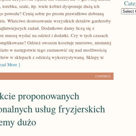
Cate
i, torebka, szale, itp. wiele kobiet dysponuje dużą ich
Categories
iego powodu? Cenią sobie po prostu prawidłowo dobraną
oria. Właściwe dostosowanie wszystkich detalów garderoby
najłatwiejszych zadań. Dodatkowo damy liczą się z
óre muszą wydać na odzież i dodatki. Czy w tych czasach
komplikowane? Odzież owszem kosztuje mnóstwo, niemniej
arto w następstwie tego zastanowić się nad możliwością
chów w sklepach z odzieżą wykorzystywaną. Sklepy te
ad More ]
CONTINUE
kcie proponowanych
onalnych usług fryzjerskich
iemy dużo