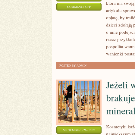
która ma swoj
ON
COMMENTS OFF
artykułu spraw
KAŻDA
opłatę, by traf
PROFESJA
dzieci zdołają
MOŻE
o inne podejśc
BYĆ
rzecz przykład
KŁOPOTLIWA
pospolita wann
I
wanienki postar
UCIĄŻLIWA
POSTED BY ADMIN
Jeżeli 
brakuje
minera
Kosmetyki każd
SEPTEMBER - 26 - 2025
największym st