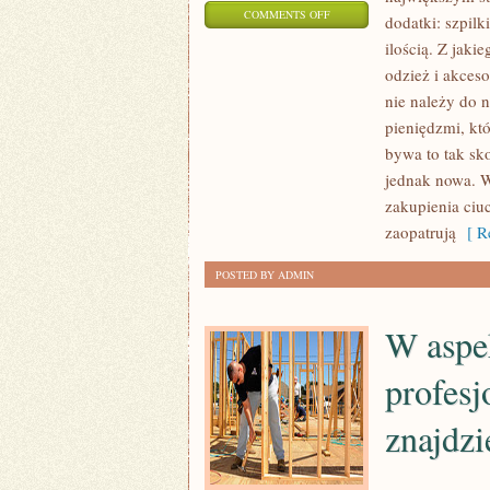
ON
COMMENTS OFF
dodatki: szpilk
JEŻELI
ilością. Z jak
W
odzież i akces
ORGANIZMIE
nie należy do 
LUDZKIM
pieniędzmi, kt
BRAKUJE
bywa to tak s
jednak nowa. W
JAKIŚ
zakupienia ciu
SKŁADNIKÓW
zaopatrują
[ Re
MINERALNYCH,
CZY
POSTED BY ADMIN
WITAMIN
W aspe
profesj
znajdz