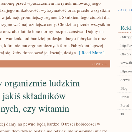
ą renomę przed wpuszczeniem na rynek innowacyjnego
dza jego unikatowość, wytrzymałość oraz przede wszystkim
« Aug
O
ić w jak najogromniejszy segment. Skutkiem tego ciuszki dla
 przyjmować najróżniejsze ceny. Chodzi tu przede wszystkim
Rekl
ie oraz absolutnie inne normy bezpieczeństwa. Dajmy na
Odkryj 
u – wanienka od bardziej profesjonalnego fabrykanta oraz
a, która nie ma ergonomicznych form. Fabrykant lepszej
http://w
ał się, żeby dopasować jej kształt, design
[ Read More ]
Otwórz 
www.fitn
CONTINUE
https://
w organizmie ludzkim
Serwis
Blog
 jakiś składników
Portal
lnych, czy witamin
Portal
Tu
ej damy na pewno będą bardzo O treści kobiecości w
opniu decydować będzie nie odzież, ale w głównej mierze