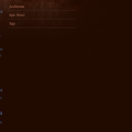
Archiwum
ne
Spis Treści
Tagi
)
zny
)
na
6)
a
ia