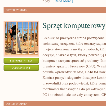
płyty
[ Read More ]
POSTED BY ADMIN
Sprzęt komputerowy
LAKOM to praktyczna strona poświęcona
technicznej urządzeń, które towarzyszą n
miejsce stworzone z myślą o osobach, któ
decyzje, a także o tych, którzy potrzebuj
komputer zaczyna sprawiać problemy. Inne
FEBRUARY - 6 - 2026
premiery sprzętu i Procesory (CPU). W świ
ON
COMMENTS OFF
potrafią wprowadzić w błąd, LAKOM stawia
SPRZĘT
Zamiast pustych sloganów dostajesz konkre
KOMPUTEROWY
przewodniki oraz podpowiedzi, które pom
możliwości finansowych i do prawdziwyc
PC i notebooki, ale też cały ekosystem: C
POSTED BY ADMIN