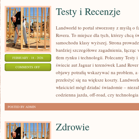
Testy i Recenzje
Landworld to portal stworzony z myślą o 
Rovera. To miejsce dla tych, którzy chcą 
samochodu klasy wyższej. Strona prowadz
bardziej szczegółowe zagadnienia, łącząc 
tłem rynku i technologii. Polecamy Testy i
FEBRUARY - 18 - 2026
świecie aut Jaguar i terenówek Land Rover 
ON
COMMENTS OFF
objawy potrafią wskazywać na problem, a
TESTY
przełożyć się na większe koszty. Landworl
I
właściciel mógł działać świadomie – niezal
RECENZJE
codzienna jazda, off-road, czy technologia
POSTED BY ADMIN
Zdrowie