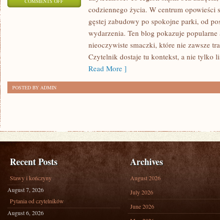
ON
COMMENTS OFF
codziennego życia. W centrum opowieści s
RUDA
gęstej zabudowy po spokojne parki, od pos
ŚLĄSKA
wydarzenia. Ten blog pokazuje popularne a
nieoczywiste smaczki, które nie zawsze tr
Czytelnik dostaje tu kontekst, a nie tylko 
Read More ]
POSTED BY ADMIN
Recent Posts
Archives
Stawy i kończyny
August 2026
August 7, 2026
July 2026
Pytania od czytelników
June 2026
August 6, 2026