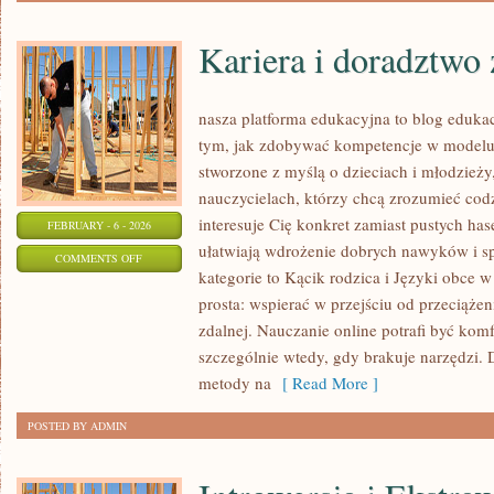
Kariera i doradztw
nasza platforma edukacyjna to blog eduka
tym, jak zdobywać kompetencje w modelu 
stworzone z myślą o dzieciach i młodzieży
nauczycielach, którzy chcą zrozumieć codzi
interesuje Cię konkret zamiast pustych hase
FEBRUARY - 6 - 2026
ułatwiają wdrożenie dobrych nawyków i 
ON
COMMENTS OFF
kategorie to Kącik rodzica i Języki obce w 
KARIERA
prosta: wspierać w przejściu od przeciąże
I
zdalnej. Nauczanie online potrafi być komf
DORADZTWO
szczególnie wtedy, gdy brakuje narzędzi. 
ZAWODOWE
metody na
[ Read More ]
POSTED BY ADMIN