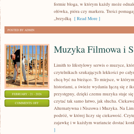
formie bloga, w którym każdy może odnal
CYFROWY
ołówka, pióra czy markera. Treści pomaga
„brzydką
[ Read More ]
POSTED BY ADMIN
Muzyka Filmowa i S
Limith to lifestylowy serwis o muzyce, któ
czytelnikach szukających lekkości po całym
chcą być na bieżąco. To miejsce, w którym
historiami, a świeże wydania łączą się z i
przystępny, dzięki czemu muzyka staje się t
FEBRUARY - 21 - 2026
czytać tak samo łatwo, jak słucha. Ciekaw
ON
COMMENTS OFF
Alternatywna i Niszowa i Muzyka. Na Limi
MUZYKA
podróż, w której liczy się ciekawość. Czyte
FILMOWA
zajawkę i w każdym wariancie dostać konk
I
]
SERIALOWA