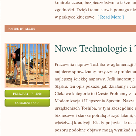
kontrola czasu, bezpieczeństwo, a także 
zgodności. Dzięki temu serwis pomaga nie 
w praktyce kluczowe
[ Read More ]
POSTED BY ADMIN
Nowe Technologie i
Pracownia napraw Toshiba w aglomeracji śl
najpierw sprawdzamy przyczynę problemu
najlepszą ścieżkę naprawy. Jeśli interesuj
Śląsku, ten opis pokaże, jak działamy i c
Ciekawe kategorie to Częste Problemy z L
FEBRUARY - 7 - 2026
Modernizacja i Ulepszenia Sprzętu. Nasza 
ON
COMMENTS OFF
urządzeniach Toshiba, w tym szczególnie n
NOWE
biznesowe i starsze potrafią służyć latami,
TECHNOLOGIE
właściwej kondycji. Kiedy pojawia się uster
I
pozoru podobne objawy mogą wynikać z z
TRENDY