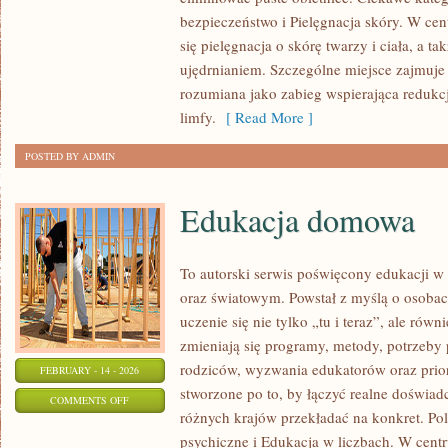
PIELĘGNACJA
bezpieczeństwo i Pielęgnacja skóry. W cen
SKÓRY
się pielęgnacja o skórę twarzy i ciała, a t
ujędrnianiem. Szczególne miejsce zajmuje
rozumiana jako zabieg wspierająca redukcj
limfy.
[ Read More ]
POSTED BY ADMIN
Edukacja domowa
To autorski serwis poświęcony edukacji w
oraz światowym. Powstał z myślą o osobach
uczenie się nie tylko „tu i teraz”, ale rów
zmieniają się programy, metody, potrzeby
rodziców, wyzwania edukatorów oraz prior
FEBRUARY - 14 - 2026
stworzone po to, by łączyć realne doświadcz
ON
COMMENTS OFF
różnych krajów przekładać na konkret. Po
EDUKACJA
psychiczne i Edukacja w liczbach. W cent