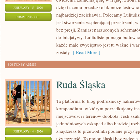
dzięki czemu przedszkolak może testować r
FEBRUARY - 5 - 2026
najbardziej zaciekawia. Polecamy Lulitulis
ON
COMMENTS OFF
jest stworzenie wspierającej przestrzeni, 
GEOGRAFIA
bez presji. Zamiast narzuconych schematów
do inicjatywy. Lulitulisie pomaga budować
każde małe zwycięstwo jest tu ważne i wart
zostały
[ Read More ]
POSTED BY ADMIN
Ruda Śląska
Ta platforma to blog podróżniczy nakierow
kompendium, w którym porządkujemy insp
miejscowości i terenów dookoła. Jeśli szu
jednodniowych eskapad albo bardziej rozb
znajdziesz tu przewodniki podane przystęp
FEBRUARY - 4 - 2026
użyteczność. To region śląski bez zadęcia, 