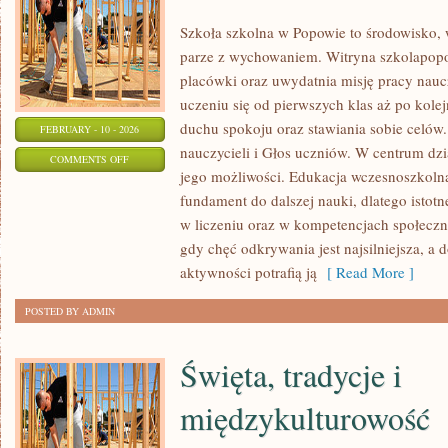
Szkoła szkolna w Popowie to środowisko, 
parze z wychowaniem. Witryna szkolapop
placówki oraz uwydatnia misję pracy naucz
uczeniu się od pierwszych klas aż po kol
duchu spokoju oraz stawiania sobie celów
FEBRUARY - 10 - 2026
nauczycieli i Głos uczniów. W centrum dzi
ON
COMMENTS OFF
jego możliwości. Edukacja wczesnoszkolna
GŁOS
fundament do dalszej nauki, dlatego istotn
UCZNIÓW
w liczeniu oraz w kompetencjach społeczny
gdy chęć odkrywania jest najsilniejsza, a
aktywności potrafią ją
[ Read More ]
POSTED BY ADMIN
Święta, tradycje i
międzykulturowość