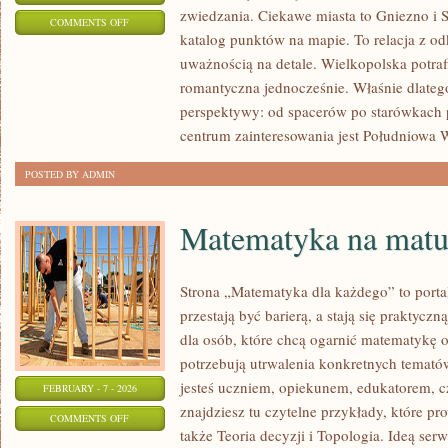
zwiedzania. Ciekawe miasta to Gniezno i S
ON
COMMENTS OFF
katalog punktów na mapie. To relacja z o
KROTOSZYN
uważnością na detale. Wielkopolska potraf
romantyczna jednocześnie. Właśnie dlatego
perspektywy: od spacerów po starówkac
centrum zainteresowania jest Południowa 
POSTED BY ADMIN
Matematyka na matu
Strona „Matematyka dla każdego” to porta
przestają być barierą, a stają się praktyc
dla osób, które chcą ogarnić matematykę o
potrzebują utrwalenia konkretnych tematów
jesteś uczniem, opiekunem, edukatorem, 
FEBRUARY - 7 - 2026
znajdziesz tu czytelne przykłady, które p
ON
COMMENTS OFF
także Teoria decyzji i Topologia. Ideą serw
MATEMATYKA