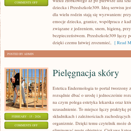
wieku żłobkowego aż po pierwsze lata szk
ON
COMMENTS OFF
dziecka i Przedszkole309. Ideą serwisu je
ADAPTACJA
dla wielu rodzin stają się wyzwaniem: prz
DZIECKA
emocje dziecka, granice, współpraca z kad
związane z jedzeniem, snem, higieną, prz
bezpieczeństwem. Przedszkole309 łączy p
dzięki czemu łatwiej zrozumieć,
[ Read M
POSTED BY ADMIN
Pielęgnacja skóry
Estetica Endermologia to portal tworzony 
rozsądnie dbać o urodę i jednocześnie rozu
na czym polega estetyka lekarska oraz któ
uzasadnienie. To miejsce łączy praktykę p
składnikach i zależnościach zachodzących
FEBRUARY - 15 - 2026
organizmie. Dzięki temu czytelnik może do
ON
COMMENTS OFF
eliminować puste obietnice. Ciekawe kateg