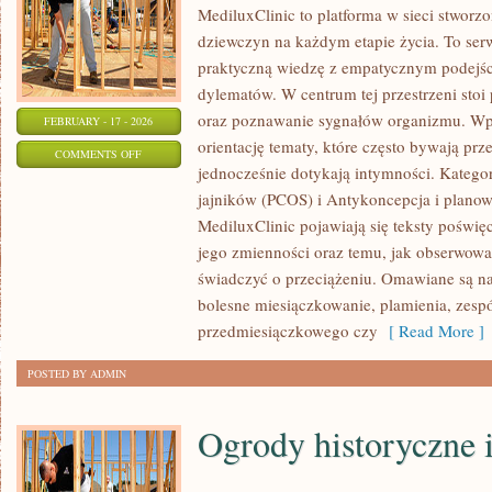
MediluxClinic to platforma w sieci stworz
dziewczyn na każdym etapie życia. To serw
praktyczną wiedzę z empatycznym podejś
dylematów. W centrum tej przestrzeni stoi
oraz poznawanie sygnałów organizmu. Wpi
FEBRUARY - 17 - 2026
orientację tematy, które często bywają pr
ON
COMMENTS OFF
jednocześnie dotykają intymności. Kategor
ZDROWIE
jajników (PCOS) i Antykoncepcja i planow
MediluxClinic pojawiają się teksty poświ
jego zmienności oraz temu, jak obserwowa
świadczyć o przeciążeniu. Omawiane są naj
bolesne miesiączkowanie, plamienia, zespó
przedmiesiączkowego czy
[ Read More ]
POSTED BY ADMIN
Ogrody historyczne 