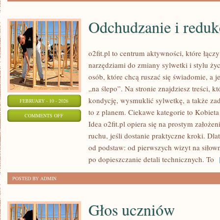
Odchudzanie i reduk
o2fit.pl to centrum aktywności, które łąc
narzędziami do zmiany sylwetki i stylu życ
osób, które chcą ruszać się świadomie, a j
„na ślepo”. Na stronie znajdziesz treści, 
kondycję, wysmuklić sylwetkę, a także zad
FEBRUARY - 10 - 2026
to z planem. Ciekawe kategorie to Kobiet
ON
COMMENTS OFF
Idea o2fit.pl opiera się na prostym założe
ODCHUDZANIE
ruchu, jeśli dostanie praktyczne kroki. Dl
I
od podstaw: od pierwszych wizyt na siłow
REDUKCJA
po dopieszczanie detali technicznych. To
[
POSTED BY ADMIN
Głos uczniów