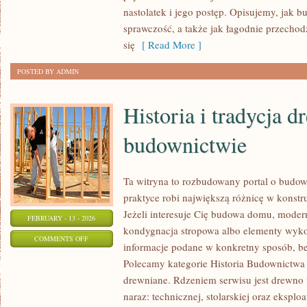
DOMOWA
nastolatek i jego postęp. Opisujemy, jak 
sprawczość, a także jak łagodnie przechod
się
[ Read More ]
POSTED BY ADMIN
Historia i tradycja 
budownictwie
Ta witryna to rozbudowany portal o budo
praktyce robi największą różnicę w konst
Jeżeli interesuje Cię budowa domu, moderni
FEBRUARY - 13 - 2026
kondygnacja stropowa albo elementy wyko
ON
COMMENTS OFF
informacje podane w konkretny sposób, b
HISTORIA
Polecamy kategorie Historia Budownictwa
I
drewniane. Rdzeniem serwisu jest drewno 
TRADYCJA
naraz: technicznej, stolarskiej oraz eksploa
DREWNA