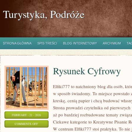
Turystyka, Podróże
STRONA GŁÓWNA
SPIS TREŚCI
BLOG INTERNETOWY
ARCHIWUM
TA
Rysunek Cyfrowy
Elfiki777 to natchniony blog dla osób, któ
w sposób świadomy. To miejsce powstało z
kreskę, cenią papier i chcą budować własn
Strona prowadzi czytelnika od pierwszych 
aż po bardziej rozbudowane tematy związan
FEBRUARY - 21 - 2026
Ciekawe kategorie to Kreatywne Pisanie R
ON
COMMENTS OFF
W centrum Elfiki777 stoi praktyka. To nie j
RYSUNEK