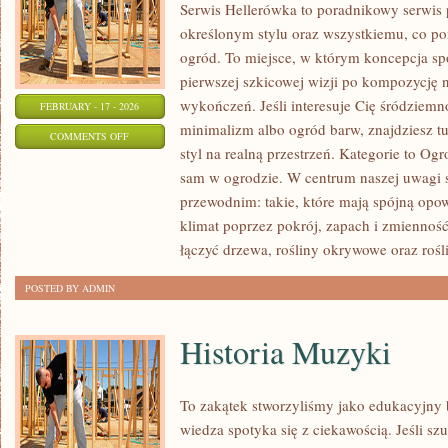
Serwis Hellerówka to poradnikowy serwi
określonym stylu oraz wszystkiemu, co p
ogród. To miejsce, w którym koncepcja sp
pierwszej szkicowej wizji po kompozycję 
wykończeń. Jeśli interesuje Cię śródziem
FEBRUARY - 17 - 2026
minimalizm albo ogród barw, znajdziesz tu
ON
COMMENTS OFF
styl na realną przestrzeń. Kategorie to Og
OGRODY
sam w ogrodzie. W centrum naszej uwagi
HISTORYCZNE
przewodnim: takie, które mają spójną opo
I
klimat poprzez pokrój, zapach i zmienno
BOTANICZNE
łączyć drzewa, rośliny okrywowe oraz rośl
POSTED BY ADMIN
Historia Muzyki
To zakątek stworzyliśmy jako edukacyjny
wiedza spotyka się z ciekawością. Jeśli s