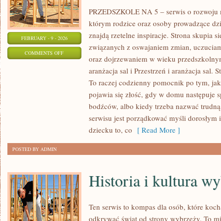
PRZEDSZKOLE NA 5 – serwis o rozwoju n
którym rodzice oraz osoby prowadzące dz
znajdą rzetelne inspiracje. Strona skupia
FEBRUARY - 9 - 2026
związanych z oswajaniem zmian, uczuciam
ON
COMMENTS OFF
oraz dojrzewaniem w wieku przedszkolnym
ŚWIĘTA,
aranżacja sal i Przestrzeń i aranżacja sal. S
TRADYCJE
To raczej codzienny pomocnik po tym, jak
I
pojawia się złość, gdy w domu następuje 
MIĘDZYKULTUROWOŚĆ
bodźców, albo kiedy trzeba nazwać trudną 
serwisu jest porządkować myśli dorosłym 
dziecku to, co
[ Read More ]
POSTED BY ADMIN
Historia i kultura w
Ten serwis to kompas dla osób, które koc
odkrywać świat od strony wybrzeży. To mie