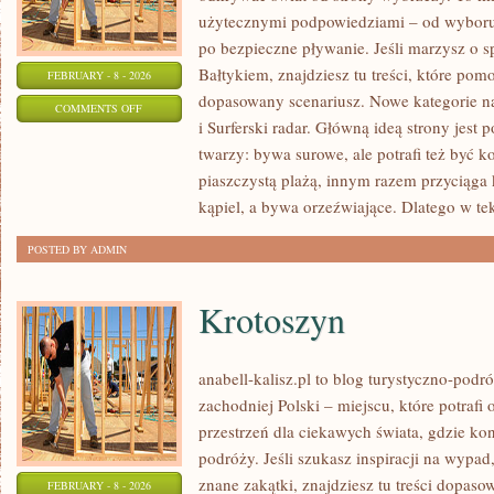
użytecznymi podpowiedziami – od wyboru 
po bezpieczne pływanie. Jeśli marzysz o
Bałtykiem, znajdziesz tu treści, które po
FEBRUARY - 8 - 2026
dopasowany scenariusz. Nowe kategorie na
ON
COMMENTS OFF
i Surferski radar. Główną ideą strony jest
HISTORIA
twarzy: bywa surowe, ale potrafi też być 
I
piaszczystą plażą, innym razem przyciąga
KULTURA
kąpiel, a bywa orzeźwiające. Dlatego w te
WYBRZEŻY
POSTED BY ADMIN
Krotoszyn
anabell-kalisz.pl to blog turystyczno-podr
zachodniej Polski – miejscu, które potraf
przestrzeń dla ciekawych świata, gdzie ko
podróży. Jeśli szukasz inspiracji na wypad
znane zakątki, znajdziesz tu treści dopas
FEBRUARY - 8 - 2026