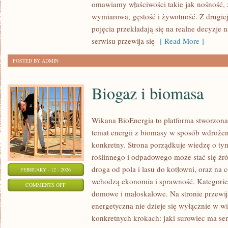
omawiamy właściwości takie jak nośność, 
W
wymiarowa, gęstość i żywotność. Z drugiej 
BUDOWNICTWIE
pojęcia przekładają się na realne decyzje 
serwisu przewija się
[ Read More ]
POSTED BY ADMIN
Biogaz i biomasa
Wikana BioEnergia to platforma stworzona
temat energii z biomasy w sposób wdrożen
konkretny. Strona porządkuje wiedzę o ty
roślinnego i odpadowego może stać się źró
droga od pola i lasu do kotłowni, oraz na
FEBRUARY - 12 - 2026
wchodzą ekonomia i sprawność. Kategorie t
ON
COMMENTS OFF
domowe i małoskalowe. Na stronie przewija
BIOGAZ
energetyczna nie dzieje się wyłącznie w wi
I
konkretnych krokach: jaki surowiec ma sen
BIOMASA