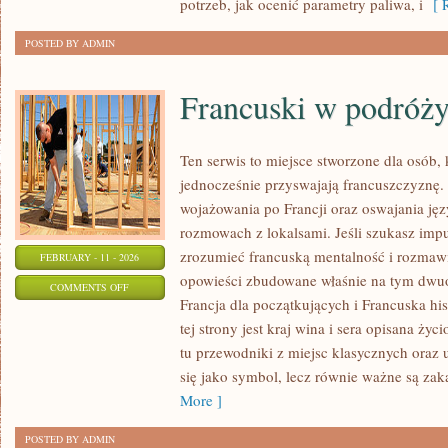
potrzeb, jak ocenić parametry paliwa, i
[ R
POSTED BY ADMIN
Francuski w podróż
Ten serwis to miejsce stworzone dla osób, 
jednocześnie przyswajają francuszczyznę.
wojażowania po Francji oraz oswajania jęz
rozmowach z lokalsami. Jeśli szukasz impul
zrozumieć francuską mentalność i rozmawia
FEBRUARY - 11 - 2026
opowieści zbudowane właśnie na tym dwuo
ON
COMMENTS OFF
Francja dla początkujących i Francuska his
FRANCUSKI
tej strony jest kraj wina i sera opisana życ
W
tu przewodniki z miejsc klasycznych oraz 
PODRÓŻY
się jako symbol, lecz równie ważne są zak
More ]
POSTED BY ADMIN