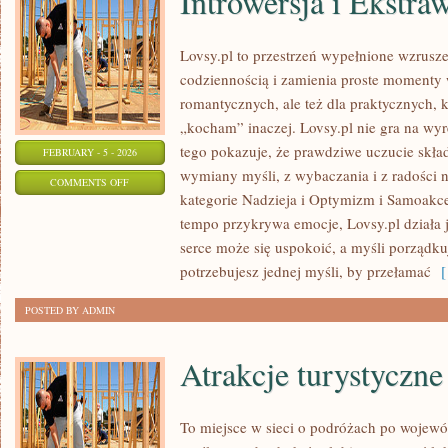
Introwersja i Ekstra
Lovsy.pl to przestrzeń wypełnione wzrusze
codziennością i zamienia proste momenty w
romantycznych, ale też dla praktycznych, 
„kocham” inaczej. Lovsy.pl nie gra na wy
tego pokazuje, że prawdziwe uczucie skład
FEBRUARY - 5 - 2026
wymiany myśli, z wybaczania i z radości n
ON
COMMENTS OFF
kategorie Nadzieja i Optymizm i Samoakce
INTROWERSJA
tempo przykrywa emocje, Lovsy.pl działa j
I
serce może się uspokoić, a myśli porządku
EKSTRAWERSJA
potrzebujesz jednej myśli, by przełamać
[ 
POSTED BY ADMIN
Atrakcje turystyczne
To miejsce w sieci o podróżach po wojewó