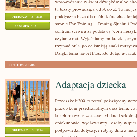
wprowadzenia w świat dźwięków albo chces
tu teksty prowadzące od A do Z. To nie jes
praktyczna baza dla osób, które chcą lep
FEBRUARY - 16 - 2026
stronie Ear Training – Trening Słuchu i P
ON
COMMENTS OFF
centrum serwisu są podstawy teorii muzyki
HISTORIA
czytanie nut. Wyjaśniamy po ludzku, czym
MUZYKI
trzymać puls, po co istnieją znaki muzyczn
Dzięki temu nawet ktoś, kto dotąd uważał,
POSTED BY ADMIN
Adaptacja dziecka
Przedszkole309 to portal poświęcony wcze
placówkom przedszkolnym oraz temu, co 
latach rozwoju: wczesnej edukacji szkolne
opiekunowie, wychowawcy i osoby wspiera
podpowiedzi dotyczące rutyny dnia z mal
FEBRUARY - 15 - 2026