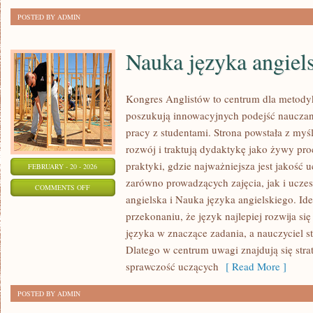
POSTED BY ADMIN
Nauka języka angiel
Kongres Anglistów to centrum dla metodyk
poszukują innowacyjnych podejść nauczani
pracy z studentami. Strona powstała z myśl
rozwój i traktują dydaktykę jako żywy proc
praktyki, gdzie najważniejsza jest jakość 
FEBRUARY - 20 - 2026
zarówno prowadzących zajęcia, jak i ucz
ON
COMMENTS OFF
angielska i Nauka języka angielskiego. Ide
NAUKA
przekonaniu, że język najlepiej rozwija si
JĘZYKA
języka w znaczące zadania, a nauczyciel s
ANGIELSKIEGO
Dlatego w centrum uwagi znajdują się strat
sprawczość uczących
[ Read More ]
POSTED BY ADMIN