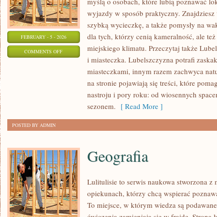
myślą o osobach, które lubią poznawać lo
wyjazdy w sposób praktyczny. Znajdziesz t
szybką wycieczkę, a także pomysły na wak
dla tych, którzy cenią kameralność, ale te
FEBRUARY - 5 - 2026
miejskiego klimatu. Przeczytaj także Lubel
ON
COMMENTS OFF
i miasteczka. Lubelszczyzna potrafi zaska
ATRAKCJE
miasteczkami, innym razem zachwyca natu
TURYSTYCZNE
na stronie pojawiają się treści, które pom
nastroju i pory roku: od wiosennych spac
sezonem.
[ Read More ]
POSTED BY ADMIN
Geografia
Lulitulisie to serwis naukowa stworzona z 
opiekunach, którzy chcą wspierać poznawa
To miejsce, w którym wiedza są podawane 
ćwiczenia zamieniają się w frajdę. Strona ł