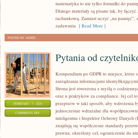
matematyka to nie tylko formułki do pamię
NA
Dlatego materiały są pisane tak, by łączyć
MATURĘ
rachunkową. Zamiast uczyć „na pamięć”, s
zadawania
[ Read More ]
POSTED BY ADMIN
Pytania od czytelni
Kompendium po GDPR to miejsce, które s
zarządzania informacjami identyfikującym
Strona jest stworzona z myślą o codzienn
oraz u praktyków za compliance. Jej cel to
przepisów w taki sposób, aby wdrożenia b
FEBRUARY - 7 - 2026
jednocześnie wdrażalne dla współpracown
ON
COMMENTS OFF
inteligentne i Inspektor Ochrony Danych 
PYTANIA
znajdują się współczesne standardy przet
OD
prawna, określony cel, ograniczenie do n
CZYTELNIKÓW