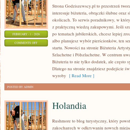
Strona Godziszewscy.pl to przestrzeń twor
interesuje biżuteria, obrączki ślubne oraz
okolicach. To serwis poradnikowy, w który
z praktyczną wiedzą zakupowymi. Jeśli s
po tematach jubilerskich, chcesz lepiej z
FEBRUARY - 1 - 2026
albo planujesz wybór pierścionków, ten se
ON
COMMENTS OFF
startu. Nowości na stronie Biżuteria Artys
BIŻUTERIA
Szlachetne i Półszlachetne. W centrum uwag
ETNICZNA
Biżuteria to nie tylko dodatek, ale często s
I
Dlatego na stronie znajdziesz podejście 
REGIONALNA
wyroby
[ Read More ]
POSTED BY ADMIN
Holandia
Rushmore to blog turystyczny, który pows
zakochanych w odkrywaniu nowych miejsc.