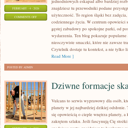
jednodniowych eskapad albo bardziej rozb
znajdziesz tu przewodniki podane przystęp
FEBRUARY - 4 - 2026
użyteczność. To region śląski bez zadęcia, 
ON
COMMENTS OFF
codziennego życia. W centrum opowieści s
RUDA
gęstej zabudowy po spokojne parki, od pos
ŚLĄSKA
wydarzenia. Ten blog pokazuje popularne a
nieoczywiste smaczki, które nie zawsze tr
Czytelnik dostaje tu kontekst, a nie tylko 
Read More ]
POSTED BY ADMIN
Dziwne formacje ska
Vulcans to serwis wyprawowy dla osób, kt
planety w jej najbardziej dzikiej odsłonie.
się opowieścią o cieple wnętrza planety, a
zakrętem szlaku. Jeśli fascynują Cię stożk