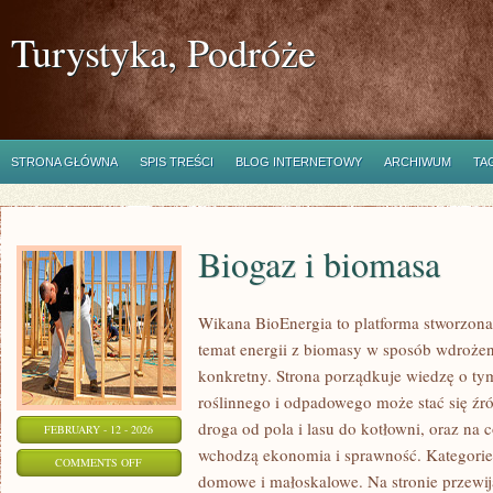
Turystyka, Podróże
STRONA GŁÓWNA
SPIS TREŚCI
BLOG INTERNETOWY
ARCHIWUM
TA
Biogaz i biomasa
Wikana BioEnergia to platforma stworzona
temat energii z biomasy w sposób wdrożen
konkretny. Strona porządkuje wiedzę o ty
roślinnego i odpadowego może stać się źró
droga od pola i lasu do kotłowni, oraz na
FEBRUARY - 12 - 2026
wchodzą ekonomia i sprawność. Kategorie t
ON
COMMENTS OFF
domowe i małoskalowe. Na stronie przewija
BIOGAZ