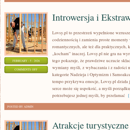
Introwersja i Ekstra
Lovsy.pl to przestrzeń wypełnione wzrusze
codziennością i zamienia proste momenty w
romantycznych, ale też dla praktycznych, 
„kocham” inaczej. Lovsy.pl nie gra na wy
tego pokazuje, że prawdziwe uczucie skład
FEBRUARY - 5 - 2026
wymiany myśli, z wybaczania i z radości n
ON
COMMENTS OFF
kategorie Nadzieja i Optymizm i Samoakce
INTROWERSJA
tempo przykrywa emocje, Lovsy.pl działa j
I
serce może się uspokoić, a myśli porządku
EKSTRAWERSJA
potrzebujesz jednej myśli, by przełamać
[ 
POSTED BY ADMIN
Atrakcje turystyczne