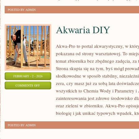
POSTED BY ADMIN
Akwaria DIY
Akwa-Pro to portal akwarystyczny, w któr
pokazana od strony warsztatowej. To miejs
temat zbiornika bez zbędnego zadęcia, za 
Strona skupia się na tym, byś mógł prowa
słodkowodne w sposób stabilny, niezależnie
FEBRUARY - 2 - 2026
zera, czy masz już za sobą lata doświadcz
ON
COMMENTS OFF
wszystkich to Chemia Wody i Parametry i
AKWARIA
zainteresowania jest zdrowe środowisko dla
DIY
oraz zieleni w zbiorniku. Akwa-Pro opisuj
biologię i jak unikać typowych wpadek, któ
POSTED BY ADMIN