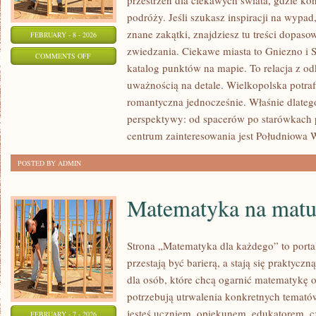
przestrzeń dla ciekawych świata, gdzie ko
podróży. Jeśli szukasz inspiracji na wypad
znane zakątki, znajdziesz tu treści dopas
FEBRUARY - 8 - 2026
zwiedzania. Ciekawe miasta to Gniezno i S
ON
COMMENTS OFF
katalog punktów na mapie. To relacja z o
KROTOSZYN
uważnością na detale. Wielkopolska potraf
romantyczna jednocześnie. Właśnie dlatego
perspektywy: od spacerów po starówkac
centrum zainteresowania jest Południowa 
POSTED BY ADMIN
Matematyka na matu
Strona „Matematyka dla każdego” to porta
przestają być barierą, a stają się praktyc
dla osób, które chcą ogarnić matematykę o
potrzebują utrwalenia konkretnych tematów
jesteś uczniem, opiekunem, edukatorem, 
FEBRUARY - 7 - 2026