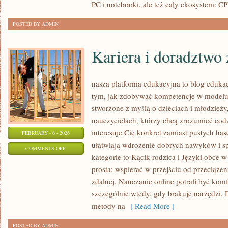
PC i notebooki, ale też cały ekosystem: C
POSTED BY ADMIN
Kariera i doradztw
nasza platforma edukacyjna to blog eduka
tym, jak zdobywać kompetencje w modelu 
stworzone z myślą o dzieciach i młodzieży
nauczycielach, którzy chcą zrozumieć codzi
interesuje Cię konkret zamiast pustych hase
FEBRUARY - 6 - 2026
ułatwiają wdrożenie dobrych nawyków i 
ON
COMMENTS OFF
kategorie to Kącik rodzica i Języki obce w 
KARIERA
prosta: wspierać w przejściu od przeciąże
I
zdalnej. Nauczanie online potrafi być komf
DORADZTWO
szczególnie wtedy, gdy brakuje narzędzi. 
ZAWODOWE
metody na
[ Read More ]
POSTED BY ADMIN