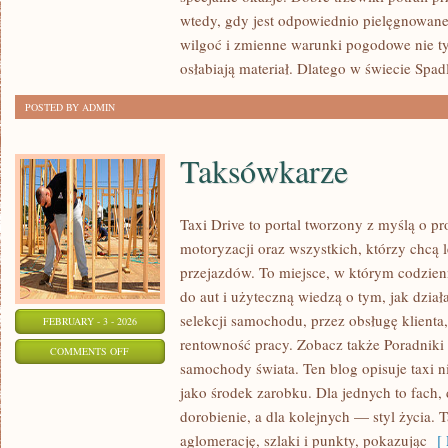
KOLEKCJONERZY
wtedy, gdy jest odpowiednio pielęgnowane
I
wilgoć i zmienne warunki pogodowe nie ty
PASJONACI
osłabiają materiał. Dlatego w świecie Spad
BUTÓW
POSTED BY ADMIN
Taksówkarze
Taxi Drive to portal tworzony z myślą o p
motoryzacji oraz wszystkich, którzy chcą 
przejazdów. To miejsce, w którym codzien
do aut i użyteczną wiedzą o tym, jak dzia
selekcji samochodu, przez obsługę klienta
FEBRUARY - 3 - 2026
rentowność pracy. Zobacz także Poradniki
ON
COMMENTS OFF
samochody świata. Ten blog opisuje taxi 
TAKSÓWKARZE
jako środek zarobku. Dla jednych to fach,
dorobienie, a dla kolejnych — styl życia. 
aglomerację, szlaki i punkty, pokazując
[ 