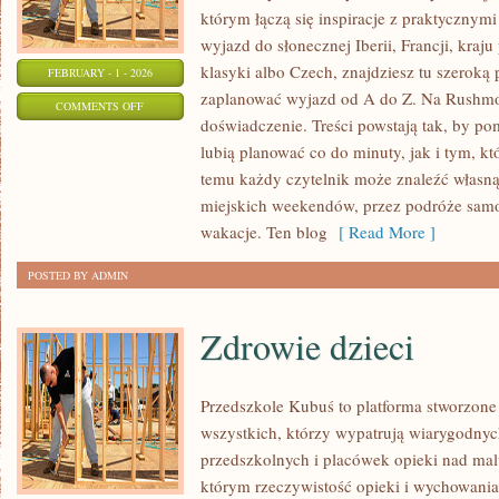
którym łączą się inspiracje z praktycznym
wyjazd do słonecznej Iberii, Francji, kraj
klasyki albo Czech, znajdziesz tu szeroką 
FEBRUARY - 1 - 2026
zaplanować wyjazd od A do Z. Na Rushmor
ON
COMMENTS OFF
doświadczenie. Treści powstają tak, by p
HOLANDIA
lubią planować co do minuty, jak i tym, k
temu każdy czytelnik może znaleźć własną
miejskich weekendów, przez podróże sam
wakacje. Ten blog
[ Read More ]
POSTED BY ADMIN
Zdrowie dzieci
Przedszkole Kubuś to platforma stworzone
wszystkich, którzy wypatrują wiarygodnyc
przedszkolnych i placówek opieki nad mal
którym rzeczywistość opieki i wychowania