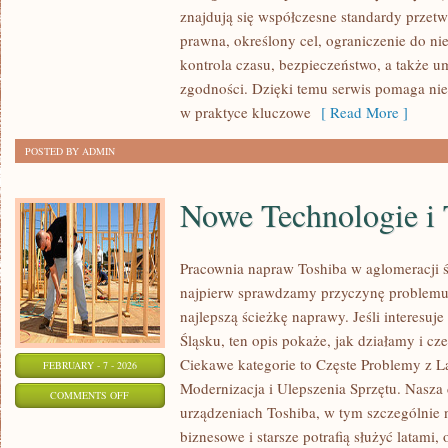
znajdują się współczesne standardy przet
OD
prawna, określony cel, ograniczenie do n
CZYTELNIKÓW
kontrola czasu, bezpieczeństwo, a także 
zgodności. Dzięki temu serwis pomaga nie 
w praktyce kluczowe
[ Read More ]
POSTED BY ADMIN
Nowe Technologie i
Pracownia napraw Toshiba w aglomeracji śl
najpierw sprawdzamy przyczynę problemu
najlepszą ścieżkę naprawy. Jeśli interesuj
Śląsku, ten opis pokaże, jak działamy i c
Ciekawe kategorie to Częste Problemy z L
FEBRUARY - 7 - 2026
Modernizacja i Ulepszenia Sprzętu. Nasza 
ON
COMMENTS OFF
urządzeniach Toshiba, w tym szczególnie n
NOWE
biznesowe i starsze potrafią służyć latami,
TECHNOLOGIE