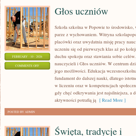
Głos uczniów
Szkoła szkolna w Popowie to środowisko, 
parze z wychowaniem. Witryna szkolapop
placówki oraz uwydatnia misję pracy naucz
uczeniu się od pierwszych klas aż po kol
duchu spokoju oraz stawiania sobie celów
FEBRUARY - 10 - 2026
nauczycieli i Głos uczniów. W centrum dzi
ON
COMMENTS OFF
jego możliwości. Edukacja wczesnoszkolna
GŁOS
fundament do dalszej nauki, dlatego istotn
UCZNIÓW
w liczeniu oraz w kompetencjach społeczny
gdy chęć odkrywania jest najsilniejsza, a
aktywności potrafią ją
[ Read More ]
POSTED BY ADMIN
Święta, tradycje i