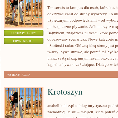
Ten serwis to kompas dla osób, które koc
odkrywać świat od strony wybrzeży. To mie
użytecznymi podpowiedziami – od wyboru 
po bezpieczne pływanie. Jeśli marzysz o
Bałtykiem, znajdziesz tu treści, które po
FEBRUARY - 8 - 2026
dopasowany scenariusz. Nowe kategorie na
ON
COMMENTS OFF
i Surferski radar. Główną ideą strony jest
HISTORIA
twarzy: bywa surowe, ale potrafi też być 
I
piaszczystą plażą, innym razem przyciąga
KULTURA
kąpiel, a bywa orzeźwiające. Dlatego w te
WYBRZEŻY
POSTED BY ADMIN
Krotoszyn
anabell-kalisz.pl to blog turystyczno-podr
zachodniej Polski – miejscu, które potraf