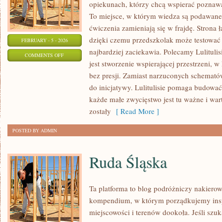
opiekunach, którzy chcą wspierać poznawa
To miejsce, w którym wiedza są podawane 
ćwiczenia zamieniają się w frajdę. Strona ł
dzięki czemu przedszkolak może testować r
FEBRUARY - 5 - 2026
najbardziej zaciekawia. Polecamy Lulitulis
ON
COMMENTS OFF
jest stworzenie wspierającej przestrzeni, 
GEOGRAFIA
bez presji. Zamiast narzuconych schematów
do inicjatywy. Lulitulisie pomaga budować
każde małe zwycięstwo jest tu ważne i wart
zostały
[ Read More ]
POSTED BY ADMIN
Ruda Śląska
Ta platforma to blog podróżniczy nakierow
kompendium, w którym porządkujemy insp
miejscowości i terenów dookoła. Jeśli szu