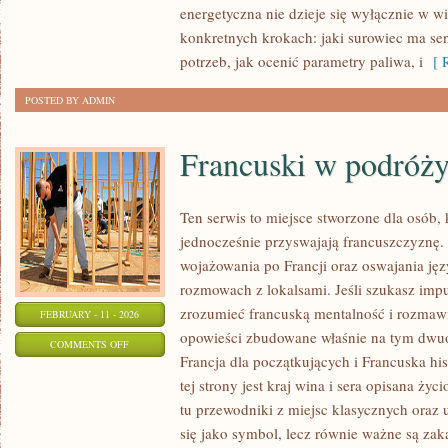
energetyczna nie dzieje się wyłącznie w wi
I
konkretnych krokach: jaki surowiec ma sen
BIOMASA
potrzeb, jak ocenić parametry paliwa, i
[ R
POSTED BY ADMIN
Francuski w podróż
Ten serwis to miejsce stworzone dla osób, 
jednocześnie przyswajają francuszczyznę.
wojażowania po Francji oraz oswajania jęz
rozmowach z lokalsami. Jeśli szukasz impul
zrozumieć francuską mentalność i rozmawia
FEBRUARY - 11 - 2026
opowieści zbudowane właśnie na tym dwuo
ON
COMMENTS OFF
Francja dla początkujących i Francuska his
FRANCUSKI
tej strony jest kraj wina i sera opisana życ
W
tu przewodniki z miejsc klasycznych oraz 
PODRÓŻY
się jako symbol, lecz równie ważne są zak