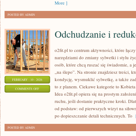
More ]
POSTED BY ADMIN
Odchudzanie i reduk
o2fit.pl to centrum aktywności, które łąc
narzędziami do zmiany sylwetki i stylu życ
osób, które chcą ruszać się świadomie, a j
„na ślepo”. Na stronie znajdziesz treści, 
kondycję, wysmuklić sylwetkę, a także zad
FEBRUARY - 10 - 2026
to z planem. Ciekawe kategorie to Kobiet
ON
COMMENTS OFF
Idea o2fit.pl opiera się na prostym założe
ODCHUDZANIE
ruchu, jeśli dostanie praktyczne kroki. Dl
I
od podstaw: od pierwszych wizyt na siłow
REDUKCJA
po dopieszczanie detali technicznych. To
[
POSTED BY ADMIN