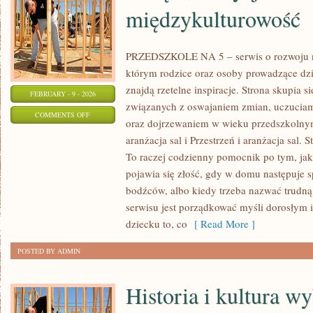
międzykulturowość
PRZEDSZKOLE NA 5 – serwis o rozwoju n
którym rodzice oraz osoby prowadzące dz
znajdą rzetelne inspiracje. Strona skupia
FEBRUARY - 9 - 2026
związanych z oswajaniem zmian, uczuciam
ON
COMMENTS OFF
oraz dojrzewaniem w wieku przedszkolnym
ŚWIĘTA,
aranżacja sal i Przestrzeń i aranżacja sal. S
TRADYCJE
To raczej codzienny pomocnik po tym, jak
I
pojawia się złość, gdy w domu następuje 
MIĘDZYKULTUROWOŚĆ
bodźców, albo kiedy trzeba nazwać trudną 
serwisu jest porządkować myśli dorosłym 
dziecku to, co
[ Read More ]
POSTED BY ADMIN
Historia i kultura w