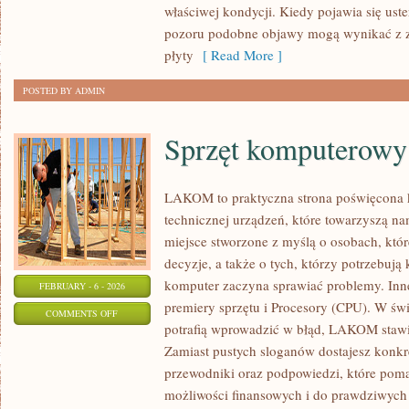
właściwej kondycji. Kiedy pojawia się uster
I
pozoru podobne objawy mogą wynikać z z
TRENDY
płyty
[ Read More ]
POSTED BY ADMIN
Sprzęt komputerowy
LAKOM to praktyczna strona poświęcona
technicznej urządzeń, które towarzyszą n
miejsce stworzone z myślą o osobach, któ
decyzje, a także o tych, którzy potrzebuj
komputer zaczyna sprawiać problemy. Inne
FEBRUARY - 6 - 2026
premiery sprzętu i Procesory (CPU). W świ
ON
COMMENTS OFF
potrafią wprowadzić w błąd, LAKOM stawia
SPRZĘT
Zamiast pustych sloganów dostajesz konkre
KOMPUTEROWY
przewodniki oraz podpowiedzi, które pom
możliwości finansowych i do prawdziwyc