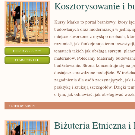
Kosztorysowanie i b
Kursy Marko to portal branżowy, który łąc
budowlanych oraz modernizacji w jedną, s
miejsce stworzone z myślą o osobach, któr
rozumieć, jak funkcjonuje teren inwestycj
tematach takich jak obsługa sprzętu, plano
FEBRUARY - 2 - 2026
materiałów. Polecamy Materiały budowlane
ON
COMMENTS OFF
budżetowanie. Strona koncentruje się na pr
KOSZTORYSOWANIE
dostajesz sprawdzone podejście. W treścia
I
zagadnienia dla osób zaczynających, jak i 
BUDŻETOWANIE
praktykę i szukają szczegółów. Dzięki te
o tym, jak odnawiać, jak obsługiwać wózk
POSTED BY ADMIN
Biżuteria Etniczna i