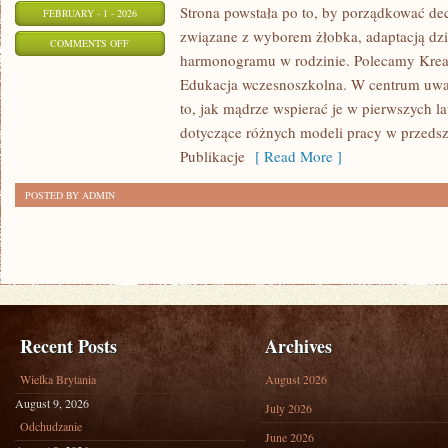
Strona powstała po to, by porządkować dec
FEBRUARY - 1 - 2026
związane z wyborem żłobka, adaptacją dzi
ON
COMMENTS OFF
harmonogramu w rodzinie. Polecamy Krea
ZDROWIE
Edukacja wczesnoszkolna. W centrum uwagi
DZIECI
to, jak mądrze wspierać je w pierwszych l
dotyczące różnych modeli pracy w przedsz
Publikacje
[ Read More ]
POSTED BY ADMIN
Recent Posts
Archives
Wielka Brytania
August 2026
August 9, 2026
July 2026
Odchudzanie
June 2026