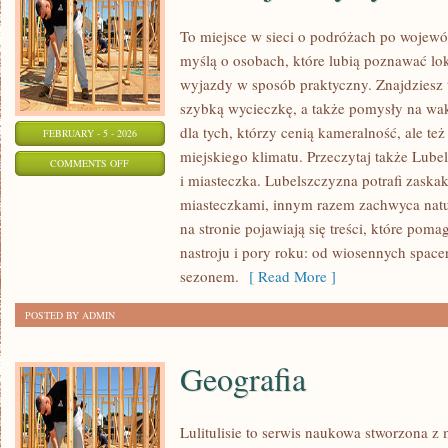
To miejsce w sieci o podróżach po wojewó
myślą o osobach, które lubią poznawać lo
wyjazdy w sposób praktyczny. Znajdziesz t
szybką wycieczkę, a także pomysły na wak
dla tych, którzy cenią kameralność, ale te
FEBRUARY - 5 - 2026
miejskiego klimatu. Przeczytaj także Lubel
ON
COMMENTS OFF
i miasteczka. Lubelszczyzna potrafi zaska
ATRAKCJE
miasteczkami, innym razem zachwyca natu
TURYSTYCZNE
na stronie pojawiają się treści, które pom
nastroju i pory roku: od wiosennych spac
sezonem.
[ Read More ]
POSTED BY ADMIN
Geografia
Lulitulisie to serwis naukowa stworzona z 