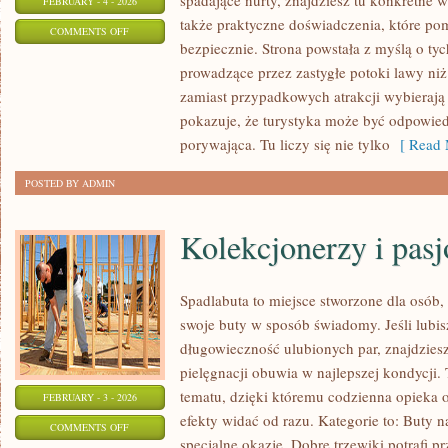
spadające nurty, znajdziesz tu konkretne 
FEBRUARY - 4 - 2026
także praktyczne doświadczenia, które po
ON
COMMENTS OFF
bezpiecznie. Strona powstała z myślą o tyc
DZIWNE
prowadzące przez zastygłe potoki lawy niż 
FORMACJE
zamiast przypadkowych atrakcji wybierają
SKALNE
pokazuje, że turystyka może być odpowied
porywająca. Tu liczy się nie tylko
[ Read 
POSTED BY ADMIN
Kolekcjonerzy i pas
Spadlabuta to miejsce stworzone dla osób,
swoje buty w sposób świadomy. Jeśli lubi
długowieczność ulubionych par, znajdziesz
pielęgnacji obuwia w najlepszej kondycji
tematu, dzięki któremu codzienna opieka o 
FEBRUARY - 3 - 2026
efekty widać od razu. Kategorie to: Buty n
ON
COMMENTS OFF
specjalne okazje. Dobre trzewiki potrafi p