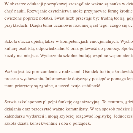
W obszarze edukacji początkowej szczególnie ważne są nauka w dzia
chęć nauki. Rozwijanie czytelnictwa może przyjmować formę krótkich 
ćwiczone poprzez notatki. Świat liczb przestaje być trudną teorią, g
przykładach. Dzięki temu uczniowie rozumieją cel tego, czego się uc
Szkoła otacza opieką także w kompetencjach emocjonalnych. Wycho
kulturę osobistą, odpowiedzialność oraz gotowość do pomocy. Społe
każdy ma miejsce. Wydarzenia szkolne budują wspólne wspomnienia,
Ważna jest też porozumienie z rodzicami. Ośrodek traktuje środowis
procesu wychowania. Informowanie dotyczący postępów pomaga lepie
temu priorytety są zgodne, a uczeń czuje stabilność.
Serwis szkolapopow.pl pełni funkcję organizacyjną. To centrum, gd
działania oraz przeczytać ważne komunikaty. W ten sposób rodzice ła
kalendarzu wydarzeń i mogą szybciej reagować logistykę. Jednocześ
szkoła działa konsekwentnie i dba o porządek.