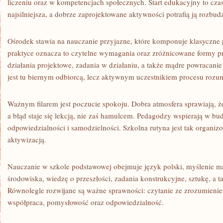
liczeniu oraz w kompetencjach społecznych. Start edukacyjny to cza
najsilniejsza, a dobrze zaprojektowane aktywności potrafią ją rozbudz
Ośrodek stawia na nauczanie przyjazne, które komponuje klasyczne
praktyce oznacza to czytelne wymagania oraz zróżnicowane formy p
działania projektowe, zadania w działaniu, a także mądre powracani
jest tu biernym odbiorcą, lecz aktywnym uczestnikiem procesu rozum
Ważnym filarem jest poczucie spokoju. Dobra atmosfera sprawiają, że m
a błąd staje się lekcją, nie zaś hamulcem. Pedagodzy wspierają w bu
odpowiedzialności i samodzielności. Szkolna rutyna jest tak organ
aktywizacją.
Nauczanie w szkole podstawowej obejmuje język polski, myślenie 
środowiska, wiedzę o przeszłości, zadania konstrukcyjne, sztukę, a 
Równolegle rozwijane są ważne sprawności: czytanie ze zrozumienie
współpraca, pomysłowość oraz odpowiedzialność.