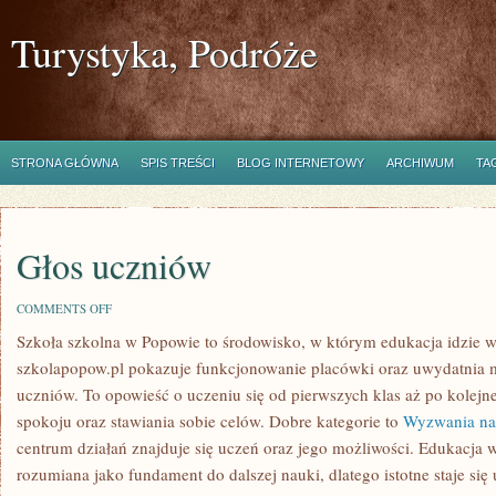
Turystyka, Podróże
STRONA GŁÓWNA
SPIS TREŚCI
BLOG INTERNETOWY
ARCHIWUM
TA
Głos uczniów
ON
COMMENTS OFF
GŁOS
Szkoła szkolna w Popowie to środowisko, w którym edukacja idzie 
UCZNIÓW
szkolapopow.pl pokazuje funkcjonowanie placówki oraz uwydatnia mi
uczniów. To opowieść o uczeniu się od pierwszych klas aż po kolej
spokoju oraz stawiania sobie celów. Dobre kategorie to
Wyzwania nau
centrum działań znajduje się uczeń oraz jego możliwości. Edukacja w
rozumiana jako fundament do dalszej nauki, dlatego istotne staje si