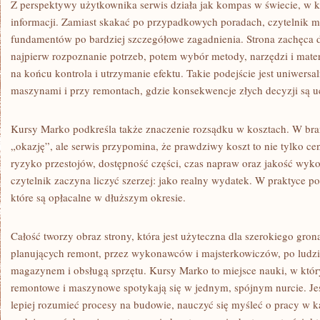
Z perspektywy użytkownika serwis działa jak kompas w świecie, w 
informacji. Zamiast skakać po przypadkowych poradach, czytelnik 
fundamentów po bardziej szczegółowe zagadnienia. Strona zachęca 
najpierw rozpoznanie potrzeb, potem wybór metody, narzędzi i mater
na końcu kontrola i utrzymanie efektu. Takie podejście jest uniwers
maszynami i przy remontach, gdzie konsekwencje złych decyzji są u
Kursy Marko podkreśla także znaczenie rozsądku w kosztach. W bran
„okazję”, ale serwis przypomina, że prawdziwy koszt to nie tylko cen
ryzyko przestojów, dostępność części, czas napraw oraz jakość wyko
czytelnik zaczyna liczyć szerzej: jako realny wydatek. W praktyce 
które są opłacalne w dłuższym okresie.
Całość tworzy obraz strony, która jest użyteczna dla szerokiego gro
planujących remont, przez wykonawców i majsterkowiczów, po ludzi 
magazynem i obsługą sprzętu. Kursy Marko to miejsce nauki, w któ
remontowe i maszynowe spotykają się w jednym, spójnym nurcie. Jeśli
lepiej rozumieć procesy na budowie, nauczyć się myśleć o pracy w k