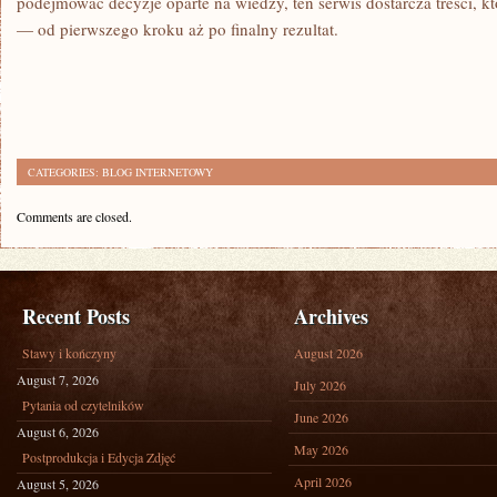
podejmować decyzje oparte na wiedzy, ten serwis dostarcza treści, k
— od pierwszego kroku aż po finalny rezultat.
CATEGORIES:
BLOG INTERNETOWY
Comments are closed.
Recent Posts
Archives
Stawy i kończyny
August 2026
August 7, 2026
July 2026
Pytania od czytelników
June 2026
August 6, 2026
May 2026
Postprodukcja i Edycja Zdjęć
April 2026
August 5, 2026