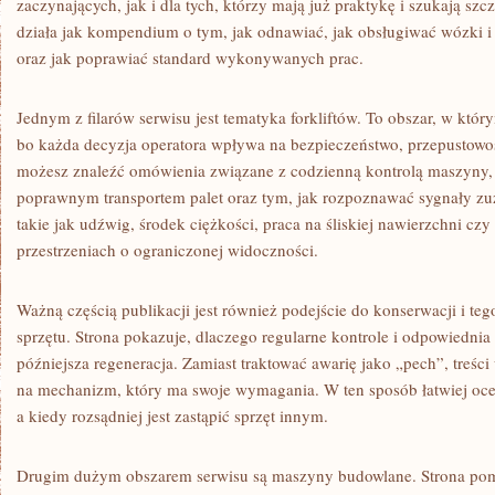
zaczynających, jak i dla tych, którzy mają już praktykę i szukają sz
działa jak kompendium o tym, jak odnawiać, jak obsługiwać wózki i
oraz jak poprawiać standard wykonywanych prac.
Jednym z filarów serwisu jest tematyka forkliftów. To obszar, w któr
bo każda decyzja operatora wpływa na bezpieczeństwo, przepustowość
możesz znaleźć omówienia związane z codzienną kontrolą maszyny
poprawnym transportem palet oraz tym, jak rozpoznawać sygnały zuż
takie jak udźwig, środek ciężkości, praca na śliskiej nawierzchni cz
przestrzeniach o ograniczonej widoczności.
Ważną częścią publikacji jest również podejście do konserwacji i teg
sprzętu. Strona pokazuje, dlaczego regularne kontrole i odpowiednia 
późniejsza regeneracja. Zamiast traktować awarię jako „pech”, treści 
na mechanizm, który ma swoje wymagania. W ten sposób łatwiej ocen
a kiedy rozsądniej jest zastąpić sprzęt innym.
Drugim dużym obszarem serwisu są maszyny budowlane. Strona pom