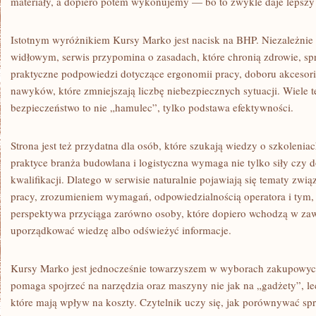
materiały, a dopiero potem wykonujemy — bo to zwykle daje lepszy r
Istotnym wyróżnikiem Kursy Marko jest nacisk na BHP. Niezależni
widłowym, serwis przypomina o zasadach, które chronią zdrowie, sprz
praktyczne podpowiedzi dotyczące ergonomii pracy, doboru akcesori
nawyków, które zmniejszają liczbę niebezpiecznych sytuacji. Wiele t
bezpieczeństwo to nie „hamulec”, tylko podstawa efektywności.
Strona jest też przydatna dla osób, które szukają wiedzy o szkoleni
praktyce branża budowlana i logistyczna wymaga nie tylko siły czy d
kwalifikacji. Dlatego w serwisie naturalnie pojawiają się tematy zw
pracy, zrozumieniem wymagań, odpowiedzialnością operatora i tym, 
perspektywa przyciąga zarówno osoby, które dopiero wchodzą w zawó
uporządkować wiedzę albo odświeżyć informacje.
Kursy Marko jest jednocześnie towarzyszem w wyborach zakupowych
pomaga spojrzeć na narzędzia oraz maszyny nie jak na „gadżety”, le
które mają wpływ na koszty. Czytelnik uczy się, jak porównywać sp