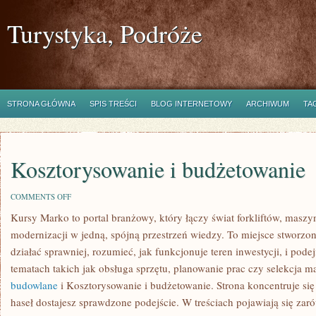
Turystyka, Podróże
STRONA GŁÓWNA
SPIS TREŚCI
BLOG INTERNETOWY
ARCHIWUM
TA
Kosztorysowanie i budżetowanie
ON
COMMENTS OFF
KOSZTORYSOWANIE
Kursy Marko to portal branżowy, który łączy świat forkliftów, masz
I
BUDŻETOWANIE
modernizacji w jedną, spójną przestrzeń wiedzy. To miejsce stworzo
działać sprawniej, rozumieć, jak funkcjonuje teren inwestycji, i po
tematach takich jak obsługa sprzętu, planowanie prac czy selekcja 
budowlane
i Kosztorysowanie i budżetowanie. Strona koncentruje się
haseł dostajesz sprawdzone podejście. W treściach pojawiają się za