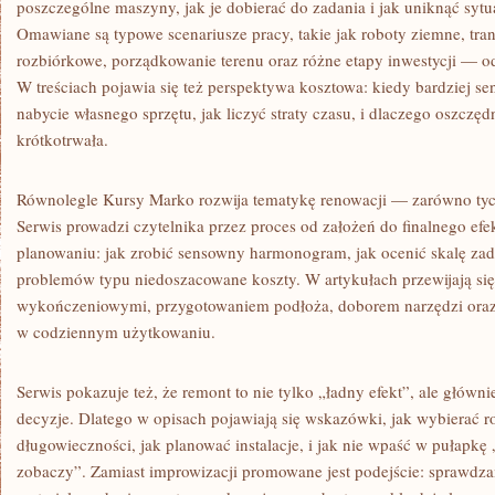
poszczególne maszyny, jak je dobierać do zadania i jak uniknąć sytuac
Omawiane są typowe scenariusze pracy, takie jak roboty ziemne, tran
rozbiórkowe, porządkowanie terenu oraz różne etapy inwestycji — od
W treściach pojawia się też perspektywa kosztowa: kiedy bardziej s
nabycie własnego sprzętu, jak liczyć straty czasu, i dlaczego oszcz
krótkotrwała.
Równolegle Kursy Marko rozwija tematykę renowacji — zarówno tych
Serwis prowadzi czytelnika przez proces od założeń do finalnego efe
planowaniu: jak zrobić sensowny harmonogram, jak ocenić skalę zad
problemów typu niedoszacowane koszty. W artykułach przewijają się
wykończeniowymi, przygotowaniem podłoża, doborem narzędzi oraz 
w codziennym użytkowaniu.
Serwis pokazuje też, że remont to nie tylko „ładny efekt”, ale główn
decyzje. Dlatego w opisach pojawiają się wskazówki, jak wybierać 
długowieczności, jak planować instalacje, i jak nie wpaść w pułapkę
zobaczy”. Zamiast improwizacji promowane jest podejście: sprawdz