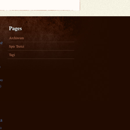
Pages
Archiwum
ne
Spis Treści
Tagi
)
zny
)
na
6)