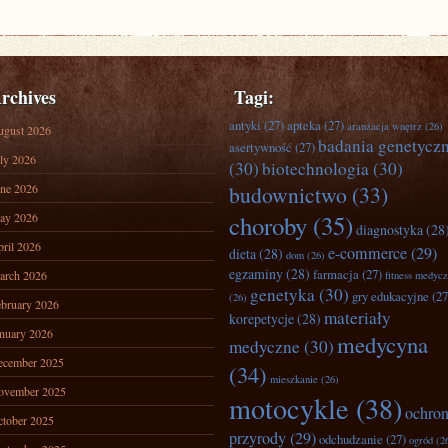
rchives
Tagi:
antyki
(27)
apteka
(27)
aranżacja wnętrz
(26)
ugust 2026
badania genetycz
asertywność
(27)
ly 2026
(30)
biotechnologia
(30)
ne 2026
budownictwo
(33)
ay 2026
choroby
(35)
diagnostyka
(28
ril 2026
e-commerce
(29)
dieta
(28)
dom
(26)
egzaminy
(28)
farmacja
(27)
arch 2026
fitness medyc
genetyka
(30)
gry edukacyjne
(27
(26)
bruary 2026
materiały
korepetycje
(28)
nuary 2026
medycyna
medyczne
(30)
ecember 2025
(34)
mieszkanie
(26)
ovember 2025
motocykle
(38)
ochro
tober 2025
przyrody
(29)
odchudzanie
(27)
ogród
(2