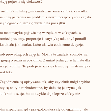
ekcję pojawia się ciekawość.
a osób, które lubią „matematyczne smaczki”: ciekawostki.
nia uczą patrzenia na problem z nowej perspektywy i często
ej eleganckie, niż się wydaje na początku.
, bo matematyka pojawia się wszędzie: w zakupach, w
ieć procenty, proporcje i statystykę tak, abyś potrafił
a działa jak latarka, które ułatwia codzienne decyzje.
i osób prowadzących zajęcia. Można tu znaleźć sposoby na
z grupą o różnym poziomie. Zamiast jednego schematu dla
 uczyć wolniej. To podejście sprzyja temu, by „matematyka
praktyką.
 Zagadnienia są opisywane tak, aby czytelnik mógł szybko
ty są na tyle rozbudowane, by dało się je czytać jak
u: krótkie sesje, bo to zwykle daje lepsze efekty niż
m wsparciem, gdy przygotowujesz się do egzaminu, ale