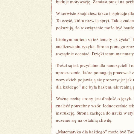
buduje motywację. Zamiast presji na perf
W serwisie znajdziesz także inspiracje dl
To część, która rozwija spryt. Takie zada
pokazują, że rozwiązanie może być bardzi
Istotnym nurtem są też tematy „z życia”
analizowaniu ryzyka. Strona pomaga zrozum
rozsądnie oceniać. Dzięki temu matematyk
Treści są też przydatne dla nauczycieli 
uproszczenie, które pomagają pracować 
wszystkich pojawiają się propozycje: jak
dla każdego” nie była hasłem, ale realną 
Ważną cechą strony jest dbałość o język.
znaleźć potrzebny wzór. Jednocześnie teks
instrukcję. Strona zachęca do nauki w styl
uczenie się na ostatnią chwilę.
„Matematyka dla każdego” może być Twoi