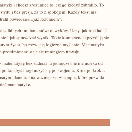
matyki i chcesz zrozumieć to, czego kiedyś zabrakło. To
tydu i bez presji, za to z spokojem. Każdy tekst ma
rafił powiedzieć „już rozumiem”.
ie solidnych fundamentów: nawyków. Uczy, jak rozkładać
nie i jak sprawdzać wynik. Takie kompetencje przydają się
ennym życiu, bo rozwijają logiczne myślenie. Matematyka
m przedmiotem: staje się treningiem umysłu.
zy matematykę bez zadęcia, a jednocześnie nie ucieka od
 po to, abyś mógł uczyć się po swojemu. Krok po kroku,
jasnym planem. I najważniejsze: w tempie, które pozwala
umieć matematykę.