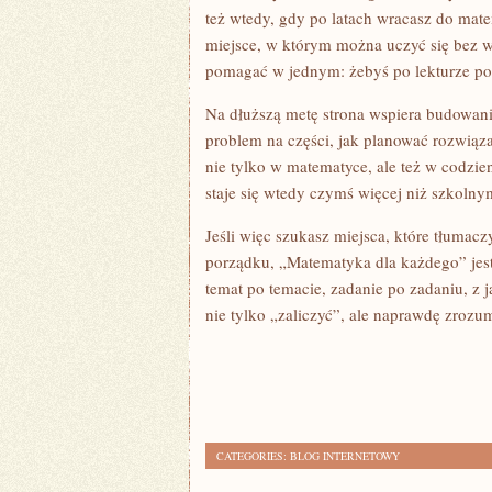
też wtedy, gdy po latach wracasz do mate
miejsce, w którym można uczyć się bez ws
pomagać w jednym: żebyś po lekturze pot
Na dłuższą metę strona wspiera budowan
problem na części, jak planować rozwiąza
nie tylko w matematyce, ale też w codzi
staje się wtedy czymś więcej niż szkolny
Jeśli więc szukasz miejsca, które tłumac
porządku, „Matematyka dla każdego” jest
temat po temacie, zadanie po zadaniu, z 
nie tylko „zaliczyć”, ale naprawdę zroz
CATEGORIES:
BLOG INTERNETOWY