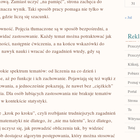
kową. Zamiast uczyć „na pamięć”, strona zachęca do
31
znacza wynik. Taki sposób pracy pomaga nie tylko w
gdzie liczą się szacunki.
« Jul
rowność. Pojęcia tłumaczone są w sposób bezpośredni, a
Rekl
 widać zastosowanie. Każdy temat można potraktować jak
asności, następnie ćwiczenia, a na końcu wskazówki do
Przeczyt
ć nawyk nauki i wracać do zagadnień wtedy, gdy są
Przeczyt
Kliknij,
kie spektrum tematów: od liczenia na co dzień i
Pobierz
e, aż po funkcje i ich zachowanie. Pojawiają się też wątki z
Poznaj 
owania, a jednocześnie pokazują, że nawet bez „ciężkich”
Portal
a. Dla osób lubiących zastosowania nie brakuje tematów
w kontekście statystyki.
Strona
Tu
e „krok po kroku”, czyli rozbijanie trudniejszych zagadnień
Witryna
matematyki nie dlatego, że „nie ma talentu”, lecz dlatego,
 uczysz się, jak prowadzić obliczenia tak, by widzieć
Tutaj
b dostajesz algorytm postępowania, który można stosować