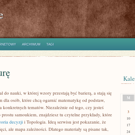
e
ERNETOWY
ARCHIWUM
TAGI
urę
Kale
 do nauki, w której wzory przestają być barierą, a stają się
M
 dla osób, które chcą ogarnić matematykę od podstaw,
ia konkretnych tematów. Niezależnie od tego, czy jesteś
3
prostu samoukiem, znajdziesz tu czytelne przykłady, które
10
eoria decyzji
i Topologia. Ideą serwisu jest pokazanie, że
17
ci, ale mapa zależności. Dlatego materiały są pisane tak,
24