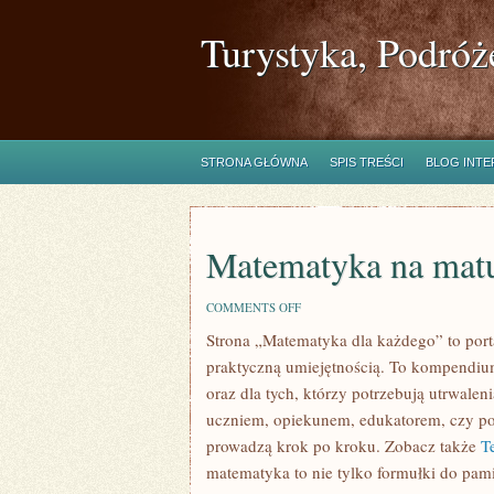
Turystyka, Podróż
STRONA GŁÓWNA
SPIS TREŚCI
BLOG INT
Matematyka na mat
ON
COMMENTS OFF
MATEMATYKA
Strona „Matematyka dla każdego” to portal
NA
MATURĘ
praktyczną umiejętnością. To kompendium
oraz dla tych, którzy potrzebują utrwalen
uczniem, opiekunem, edukatorem, czy po 
prowadzą krok po kroku. Zobacz także
T
matematyka to nie tylko formułki do pamię