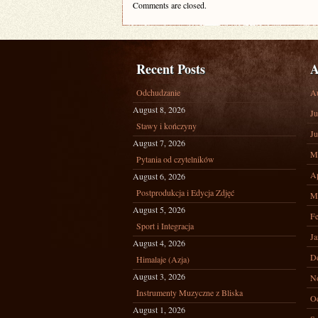
Comments are closed.
Recent Posts
A
Odchudzanie
A
August 8, 2026
Ju
Stawy i kończyny
Ju
August 7, 2026
M
Pytania od czytelników
Ap
August 6, 2026
Postprodukcja i Edycja Zdjęć
M
August 5, 2026
Fe
Sport i Integracja
Ja
August 4, 2026
D
Himalaje (Azja)
August 3, 2026
N
Instrumenty Muzyczne z Bliska
Oc
August 1, 2026