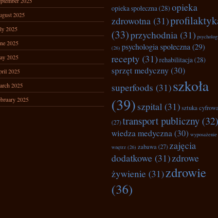
ptember 2025
opieka
opieka społeczna
(28)
ugust 2025
profilaktyk
zdrowotna
(31)
ly 2025
(33)
przychodnia
(31)
psycholog
ne 2025
psychologia społeczna
(29)
(26)
recepty
(31)
ay 2025
rehabilitacja
(28)
sprzęt medyczny
(30)
ril 2025
szkoła
superfoods
(31)
arch 2025
(39)
bruary 2025
szpital
(31)
sztuka cyfrow
transport publiczny
(32
(27)
wiedza medyczna
(30)
wyposażenie
zajęcia
zabawa
(27)
wnętrz
(26)
dodatkowe
(31)
zdrowe
zdrowie
żywienie
(31)
(36)