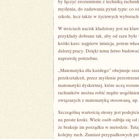
by łączyć zrozumienie z techniką rachun
myślenia, do zadawania pytań typu: co o
szkole, lecz także w życiowych wyborach, 
W treściach nacisk kładziony jest na kla
przykłady dobrane tak, aby od razu było
krótki kurs: najpierw intuicja, potem wł
dalszej pracy. Dzięki temu łatwo budowa
naprawdę potrzebne.
„Matematyka dla każdego” obejmuje szero
przekształceń, przez myślenie przestrzenn
matematyki dyskretnej, które uczą rozum
rachunków można robić mądre uogólnieni
związanych z matematyką stosowaną, np. 
Szczególną wartością strony jest podejści
na proste kroki. Wiele osób odbija się od 
że brakuje im porządku w metodzie. Tutaj
kolejny ruch. Zamiast przypadkowych pró