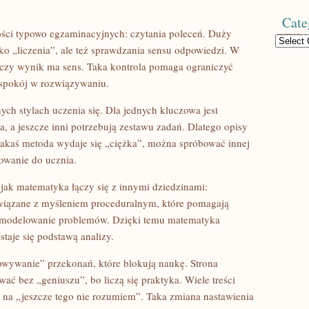
Cate
ności typowo egzaminacyjnych: czytania poleceń. Duży
Categories
ylko „liczenia”, ale też sprawdzania sensu odpowiedzi. W
: czy wynik ma sens. Taka kontrola pomaga ograniczyć
 spokój w rozwiązywaniu.
ych stylach uczenia się. Dla jednych kluczowa jest
a, a jeszcze inni potrzebują zestawu zadań. Dlatego opisy
i jakaś metoda wydaje się „ciężka”, można spróbować innej
owanie do ucznia.
jak matematyka łączy się z innymi dziedzinami:
wiązane z myśleniem proceduralnym, które pomagają
i modelowanie problemów. Dzięki temu matematyka
taje się podstawą analizy.
wywanie” przekonań, które blokują naukę. Strona
ć bez „geniuszu”, bo liczą się praktyka. Wiele treści
na „jeszcze tego nie rozumiem”. Taka zmiana nastawienia