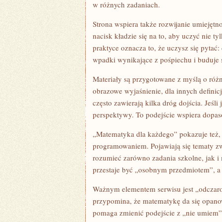
w różnych zadaniach.
Strona wspiera także rozwijanie umiejęt
nacisk kładzie się na to, aby uczyć nie t
praktyce oznacza to, że uczysz się pytać
wpadki wynikające z pośpiechu i buduje
Materiały są przygotowane z myślą o różn
obrazowe wyjaśnienie, dla innych definicj
często zawierają kilka dróg dojścia. Jeśl
perspektywy. To podejście wspiera dopas
„Matematyka dla każdego” pokazuje też, 
programowaniem. Pojawiają się tematy z
rozumieć zarówno zadania szkolne, jak 
przestaje być „osobnym przedmiotem”, a s
Ważnym elementem serwisu jest „odczaro
przypomina, że matematykę da się opanowa
pomaga zmienić podejście z „nie umiem” 