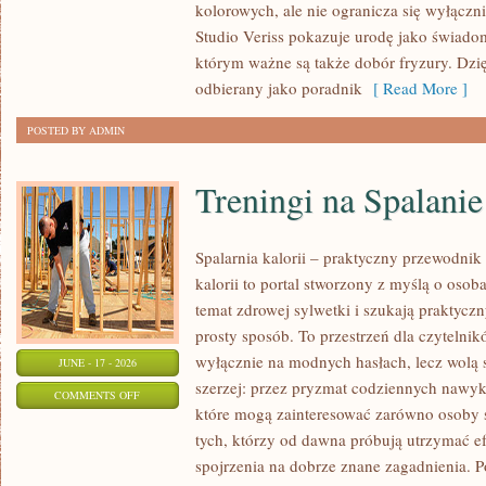
kolorowych, ale nie ogranicza się wyłącz
POCZĄTKUJĄCEJ
Studio Veriss pokazuje urodę jako świado
STYLISTKI
którym ważne są także dobór fryzury. Dzi
odbierany jako poradnik
[ Read More ]
POSTED BY ADMIN
Treningi na Spalanie
Spalarnia kalorii – praktyczny przewodnik 
kalorii to portal stworzony z myślą o oso
temat zdrowej sylwetki i szukają praktycz
prosty sposób. To przestrzeń dla czytelnik
wyłącznie na modnych hasłach, lecz wolą s
JUNE - 17 - 2026
szerzej: przez pryzmat codziennych nawyk
ON
COMMENTS OFF
które mogą zainteresować zarówno osoby st
TRENINGI
tych, którzy od dawna próbują utrzymać ef
NA
spojrzenia na dobrze znane zagadnienia. P
SPALANIE