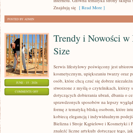
internetu. Główna tematyka strony skupia 
Znajdują się
[ Read More ]
POSTED BY ADMIN
Trendy i Nowości w
Size
Serwis lifestylowy poświęcony jest ubioro
kosmetycznym, upiększaniu twarzy oraz
osób, które chcą czuć się dobrze niezależn
JUNE - 15 - 2026
stworzone z myślą o czytelnikach, którzy 
ON
COMMENTS OFF
dotyczących dobierania ubrań, dbania o cer
TRENDY
sprawdzonych sposobów na lepszy wygląd.
I
formę z tematyką bliską osobom, które inte
NOWOŚCI
kobiecą elegancją i indywidualnym podej
W
Bielizna i Stroje Kąpielowe i Kosmetyki i 
MODZIE
znaleźć liczne artykuły dotyczące tego, ja