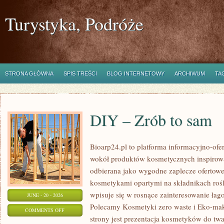
Turystyka, Podróże
STRONA GŁÓWNA
SPIS TREŚCI
BLOG INTERNETOWY
ARCHIWUM
TA
DIY – Zrób to sam
Bioarp24.pl to platforma informacyjno-ofer
wokół produktów kosmetycznych inspirowa
odbierana jako wygodne zaplecze ofertowe d
kosmetykami opartymi na składnikach rośl
wpisuje się w rosnące zainteresowanie łag
JUNE - 20 - 2026
Polecamy Kosmetyki zero waste i Eko-m
ON
COMMENTS OFF
strony jest prezentacja kosmetyków do twar
DIY