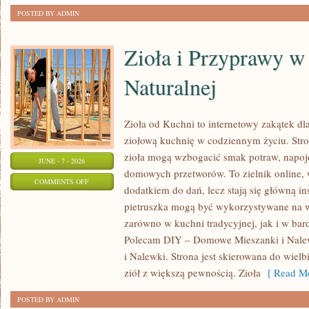
POSTED BY ADMIN
Zioła i Przyprawy 
Naturalnej
Zioła od Kuchni to internetowy zakątek dl
ziołową kuchnię w codziennym życiu. Stron
zioła mogą wzbogacić smak potraw, napojó
JUNE - 7 - 2026
domowych przetworów. To zielnik online, w
ON
COMMENTS OFF
dodatkiem do dań, lecz stają się główną in
ZIOŁA
pietruszka mogą być wykorzystywane na w
I
zarówno w kuchni tradycyjnej, jak i w bar
PRZYPRAWY
Polecam DIY – Domowe Mieszanki i Nale
W
i Nalewki. Strona jest skierowana do wielb
MEDYCYNIE
ziół z większą pewnością. Zioła
[ Read Mo
NATURALNEJ
POSTED BY ADMIN