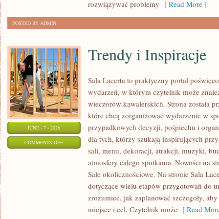
rozwiązywać problemy
[ Read More ]
POSTED BY ADMIN
Trendy i Inspiracje
Sala Lacerta to praktyczny portal poświę
wydarzeń, w którym czytelnik może znaleź
wieczorów kawalerskich. Strona została p
które chcą zorganizować wydarzenie w sp
przypadkowych decyzji, pośpiechu i organ
JUNE - 7 - 2026
dla tych, którzy szukają inspirujących p
ON
COMMENTS OFF
sali, menu, dekoracji, atrakcji, muzyki, b
TRENDY
atmosfery całego spotkania. Nowości na st
I
Sale okolicznościowe. Na stronie Sala Lac
INSPIRACJE
dotyczące wielu etapów przygotowań do ur
zrozumieć, jak zaplanować szczegóły, aby
miejsce i cel. Czytelnik może
[ Read More