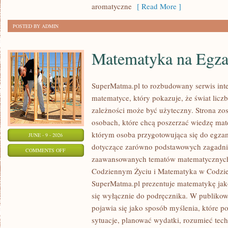
aromatyczne
[ Read More ]
POSTED BY ADMIN
Matematyka na Egza
SuperMatma.pl to rozbudowany serwis in
matematyce, który pokazuje, że świat licz
zależności może być użyteczny. Strona zos
osobach, które chcą poszerzać wiedzę mat
którym osoba przygotowująca się do egza
JUNE - 9 - 2026
dotyczące zarówno podstawowych zagadnień
ON
COMMENTS OFF
zaawansowanych tematów matematycznych
MATEMATYKA
Codziennym Życiu i Matematyka w Codzie
NA
SuperMatma.pl prezentuje matematykę jako
EGZAMINIE
się wyłącznie do podręcznika. W publiko
pojawia się jako sposób myślenia, które 
sytuacje, planować wydatki, rozumieć tech