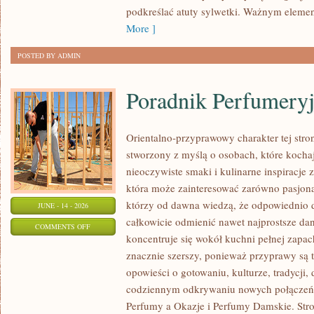
PLUS
podkreślać atuty sylwetki. Ważnym eleme
SIZE
More ]
POSTED BY ADMIN
Poradnik Perfumery
Orientalno-przyprawowy charakter tej stron
stworzony z myślą o osobach, które kocha
nieoczywiste smaki i kulinarne inspiracje z
która może zainteresować zarówno pasjonat
którzy od dawna wiedzą, że odpowiednio 
JUNE - 14 - 2026
całkowicie odmienić nawet najprostsze da
ON
COMMENTS OFF
koncentruje się wokół kuchni pełnej zapach
PORADNIK
znacznie szerszy, ponieważ przyprawy są 
PERFUMERYJNY
opowieści o gotowaniu, kulturze, tradycj
codziennym odkrywaniu nowych połącze
Perfumy a Okazje i Perfumy Damskie. Str