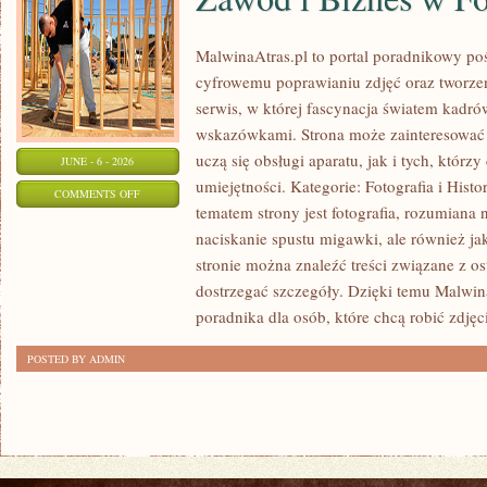
MalwinaAtras.pl to portal poradnikowy po
cyfrowemu poprawianiu zdjęć oraz tworze
serwis, w której fascynacja światem kadró
wskazówkami. Strona może zainteresować 
uczą się obsługi aparatu, jak i tych, którz
JUNE - 6 - 2026
umiejętności. Kategorie: Fotografia i Histo
ON
COMMENTS OFF
tematem strony jest fotografia, rozumiana
ZAWÓD
naciskanie spustu migawki, ale również j
I
stronie można znaleźć treści związane z ost
BIZNES
dostrzegać szczegóły. Dzięki temu Malwin
W
poradnika dla osób, które chcą robić zdjęc
FOTOGRAFII
POSTED BY ADMIN