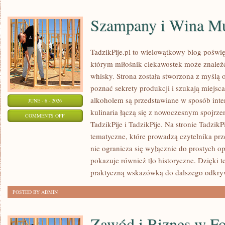
Szampany i Wina Mu
TadzikPije.pl to wielowątkowy blog poświ
którym miłośnik ciekawostek może znaleźć 
whisky. Strona została stworzona z myślą o
poznać sekrety produkcji i szukają miejsc
alkoholem są przedstawiane w sposób inte
JUNE - 6 - 2026
kulinaria łączą się z nowoczesnym spojrze
ON
COMMENTS OFF
TadzikPije i TadzikPije. Na stronie Tadzik
SZAMPANY
tematyczne, które prowadzą czytelnika prz
I
nie ogranicza się wyłącznie do prostych o
WINA
pokazuje również tło historyczne. Dzięki 
MUSUJĄCE
praktyczną wskazówką do dalszego odkry
POSTED BY ADMIN
Zawód i Biznes w Fo