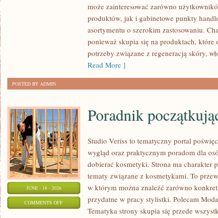
może zainteresować zarówno użytkownik
–
produktów, jak i gabinetowe punkty handl
ZRÓB
asortymentu o szerokim zastosowaniu. Char
TO
ponieważ skupia się na produktach, które
SAM
potrzeby związane z regeneracją skóry, wł
Read More ]
POSTED BY ADMIN
Poradnik początkujące
Studio Veriss to tematyczny portal pośw
wygląd oraz praktycznym poradom dla osó
dobierać kosmetyki. Strona ma charakter p
tematy związane z kosmetykami. To prze
w którym można znaleźć zarówno konkretn
JUNE - 18 - 2026
przydatne w pracy stylistki. Polecam Moda
ON
COMMENTS OFF
Tematyka strony skupia się przede wszys
PORADNIK