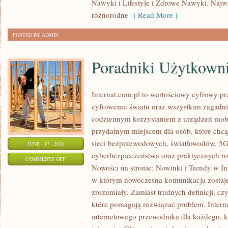
Nawyki i Lifestyle i Zdrowe Nawyki. Najwię
KALORII
różnorodne
[ Read More ]
POSTED BY ADMIN
Poradniki Użytkown
Internat.com.pl to wartościowy cyfrowy 
cyfrowemu światu oraz wszystkim zagadnie
codziennym korzystaniem z urządzeń mobi
przydatnym miejscem dla osób, które chcą 
sieci bezprzewodowych, światłowodów, 5G
JUNE - 17 - 2026
cyberbezpieczeństwa oraz praktycznych r
ON
COMMENTS OFF
Nowości na stronie: Nowinki i Trendy w Int
PORADNIKI
w którym nowoczesna komunikacja zostaj
UŻYTKOWNIKA
zrozumiały. Zamiast trudnych definicji, cz
które pomagają rozwiązać problem. Intern
internetowego przewodnika dla każdego, k