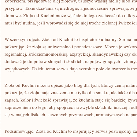
koperkiem, przygotować olej ziołowy, ususzyć własną melisę albo 
przypraw. Takie działania są niedrogie, a jednocześnie sprawiają, że j
domowe. Zioła od Kuchni może właśnie do tego zachęcać: do odkryw
musi być nudna, jeśli wprowadzi się do niej trochę zielonej świeżości
W szerszym ujęciu Zioła od Kuchni to inspirator kulinarny. Strona mo
pokazując, że zioła są uniwersalne i ponadczasowe. Można je wykor
regionalnej, śródziemnomorskiej, azjatyckiej, skandynawskiej czy 
dodawać je do potraw słonych i słodkich, napojów gorących i zimnyc
wyjątkowych. Dzięki temu serwis daje szerokie pole do tworzenia tre
Zioła od Kuchni można opisać jako blog dla tych, którzy cenią natura
pokazuje, że zioła mają znaczenie nie tylko dla smaku, ale także dla
zapach, kolor i świeżość sprawiają, że kuchnia staje się bardziej ży
zaproszeniem do tego, aby spojrzeć na zwykłe składniki inaczej i odk
się w małych listkach, suszonych przyprawach, aromatycznych nap
Podsumowując, Zioła od Kuchni to inspirujący serwis poświęcony z