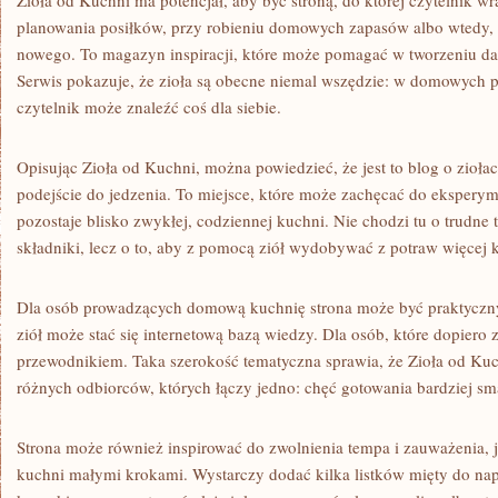
Zioła od Kuchni ma potencjał, aby być stroną, do której czytelnik 
planowania posiłków, przy robieniu domowych zapasów albo wtedy,
nowego. To magazyn inspiracji, które może pomagać w tworzeniu dań
Serwis pokazuje, że zioła są obecne niemal wszędzie: w domowych 
czytelnik może znaleźć coś dla siebie.
Opisując Zioła od Kuchni, można powiedzieć, że jest to blog o ziołach
podejście do jedzenia. To miejsce, które może zachęcać do eksperym
pozostaje blisko zwykłej, codziennej kuchni. Nie chodzi tu o trudne 
składniki, lecz o to, aby z pomocą ziół wydobywać z potraw więcej 
Dla osób prowadzących domową kuchnię strona może być praktyczn
ziół może stać się internetową bazą wiedzy. Dla osób, które dopiero
przewodnikiem. Taka szerokość tematyczna sprawia, że Zioła od Kuc
różnych odbiorców, których łączy jedno: chęć gotowania bardziej sm
Strona może również inspirować do zwolnienia tempa i zauważenia, 
kuchni małymi krokami. Wystarczy dodać kilka listków mięty do na