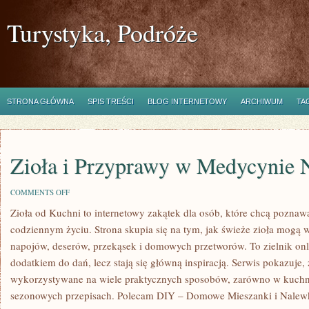
Turystyka, Podróże
STRONA GŁÓWNA
SPIS TREŚCI
BLOG INTERNETOWY
ARCHIWUM
TA
Zioła i Przyprawy w Medycynie N
ON
COMMENTS OFF
ZIOŁA
Zioła od Kuchni to internetowy zakątek dla osób, które chcą pozna
I
PRZYPRAWY
codziennym życiu. Strona skupia się na tym, jak świeże zioła mogą
W
MEDYCYNIE
napojów, deserów, przekąsek i domowych przetworów. To zielnik onli
NATURALNEJ
dodatkiem do dań, lecz stają się główną inspiracją. Serwis pokazuje,
wykorzystywane na wiele praktycznych sposobów, zarówno w kuchni t
sezonowych przepisach. Polecam DIY – Domowe Mieszanki i Nalew