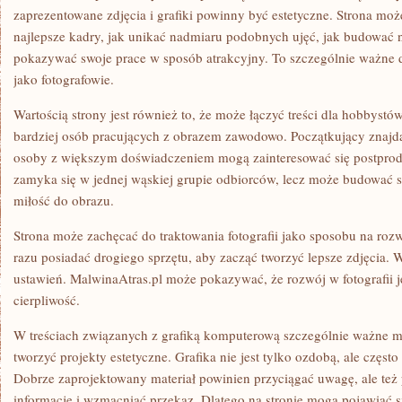
zaprezentowane zdjęcia i grafiki powinny być estetyczne. Strona mo
najlepsze kadry, jak unikać nadmiaru podobnych ujęć, jak budować n
pokazywać swoje prace w sposób atrakcyjny. To szczególnie ważne dl
jako fotografowie.
Wartością strony jest również to, że może łączyć treści dla hobbyst
bardziej osób pracujących z obrazem zawodowo. Początkujący znajdą
osoby z większym doświadczeniem mogą zainteresować się postprodu
zamyka się w jednej wąskiej grupie odbiorców, lecz może budować s
miłość do obrazu.
Strona może zachęcać do traktowania fotografii jako sposobu na rozw
razu posiadać drogiego sprzętu, aby zacząć tworzyć lepsze zdjęcia. 
ustawień. MalwinaAtras.pl może pokazywać, że rozwój w fotografii j
cierpliwość.
W treściach związanych z grafiką komputerową szczególnie ważne m
tworzyć projekty estetyczne. Grafika nie jest tylko ozdobą, ale częst
Dobrze zaprojektowany materiał powinien przyciągać uwagę, ale te
informacje i wzmacniać przekaz. Dlatego na stronie mogą pojawiać s