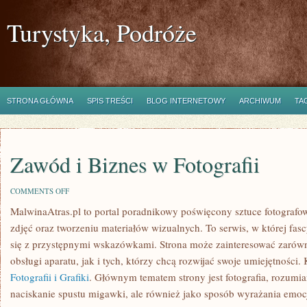
Turystyka, Podróże
STRONA GŁÓWNA
SPIS TREŚCI
BLOG INTERNETOWY
ARCHIWUM
TA
Zawód i Biznes w Fotografii
ON
COMMENTS OFF
ZAWÓD
MalwinaAtras.pl to portal poradnikowy poświęcony sztuce fotograf
I
BIZNES
zdjęć oraz tworzeniu materiałów wizualnych. To serwis, w której fa
W
FOTOGRAFII
się z przystępnymi wskazówkami. Strona może zainteresować zarówno
obsługi aparatu, jak i tych, którzy chcą rozwijać swoje umiejętności. 
Fotografii i Grafiki
. Głównym tematem strony jest fotografia, rozumi
naciskanie spustu migawki, ale również jako sposób wyrażania emocj