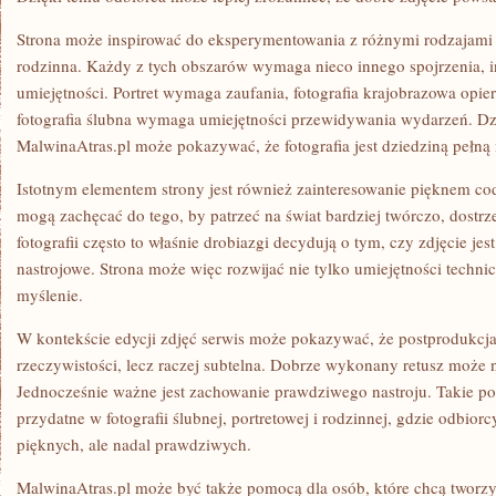
Strona może inspirować do eksperymentowania z różnymi rodzajami fot
rodzinna. Każdy z tych obszarów wymaga nieco innego spojrzenia, in
umiejętności. Portret wymaga zaufania, fotografia krajobrazowa opier
fotografia ślubna wymaga umiejętności przewidywania wydarzeń. Dz
MalwinaAtras.pl może pokazywać, że fotografia jest dziedziną pełną
Istotnym elementem strony jest również zainteresowanie pięknem c
mogą zachęcać do tego, by patrzeć na świat bardziej twórczo, dostr
fotografii często to właśnie drobiazgi decydują o tym, czy zdjęcie jest 
nastrojowe. Strona może więc rozwijać nie tylko umiejętności technic
myślenie.
W kontekście edycji zdjęć serwis może pokazywać, że postprodukcj
rzeczywistości, lecz raczej subtelna. Dobrze wykonany retusz może n
Jednocześnie ważne jest zachowanie prawdziwego nastroju. Takie po
przydatne w fotografii ślubnej, portretowej i rodzinnej, gdzie odbior
pięknych, ale nadal prawdziwych.
MalwinaAtras.pl może być także pomocą dla osób, które chcą tworzyć