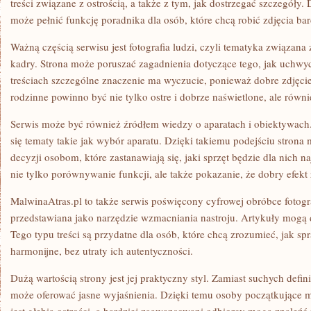
treści związane z ostrością, a także z tym, jak dostrzegać szczegóły
może pełnić funkcję poradnika dla osób, które chcą robić zdjęcia ba
Ważną częścią serwisu jest fotografia ludzi, czyli tematyka związana
kadry. Strona może poruszać zagadnienia dotyczące tego, jak uchwyc
treściach szczególne znaczenie ma wyczucie, ponieważ dobre zdjęcie
rodzinne powinno być nie tylko ostre i dobrze naświetlone, ale równi
Serwis może być również źródłem wiedzy o aparatach i obiektywach
się tematy takie jak wybór aparatu. Dzięki takiemu podejściu str
decyzji osobom, które zastanawiają się, jaki sprzęt będzie dla nich n
nie tylko porównywanie funkcji, ale także pokazanie, że dobry efekt 
MalwinaAtras.pl to także serwis poświęcony cyfrowej obróbce fotograf
przedstawiana jako narzędzie wzmacniania nastroju. Artykuły mogą 
Tego typu treści są przydatne dla osób, które chcą zrozumieć, jak spr
harmonijne, bez utraty ich autentyczności.
Dużą wartością strony jest jej praktyczny styl. Zamiast suchych defini
może oferować jasne wyjaśnienia. Dzięki temu osoby początkujące 