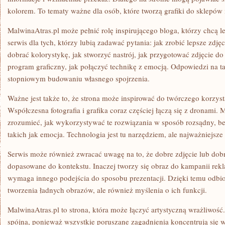
kolorem. To tematy ważne dla osób, które tworzą grafiki do sklepów 
MalwinaAtras.pl może pełnić rolę inspirującego bloga, którzy chcą l
serwis dla tych, którzy lubią zadawać pytania: jak zrobić lepsze zdjęc
dobrać kolorystykę, jak stworzyć nastrój, jak przygotować zdjęcie do
program graficzny, jak połączyć technikę z emocją. Odpowiedzi na 
stopniowym budowaniu własnego spojrzenia.
Ważne jest także to, że strona może inspirować do twórczego korzyst
Współczesna fotografia i grafika coraz częściej łączą się z dronami
zrozumieć, jak wykorzystywać te rozwiązania w sposób rozsądny, b
takich jak emocja. Technologia jest tu narzędziem, ale najważniejsze 
Serwis może również zwracać uwagę na to, że dobre zdjęcie lub dob
dopasowane do kontekstu. Inaczej tworzy się obraz do kampanii re
wymaga innego podejścia do sposobu prezentacji. Dzięki temu odbio
tworzenia ładnych obrazów, ale również myślenia o ich funkcji.
MalwinaAtras.pl to strona, która może łączyć artystyczną wrażliwość. 
spójna, ponieważ wszystkie poruszane zagadnienia koncentrują się 