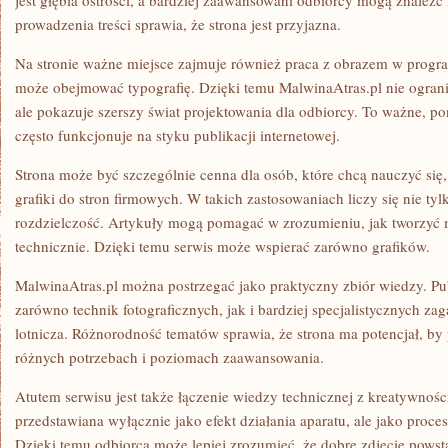
jest głębia ostrości, a bardziej zaawansowani odbiorcy mogą znaleźć
prowadzenia treści sprawia, że strona jest przyjazna.
Na stronie ważne miejsce zajmuje również praca z obrazem w progr
może obejmować typografię. Dzięki temu MalwinaAtras.pl nie ogranic
ale pokazuje szerszy świat projektowania dla odbiorcy. To ważne, 
często funkcjonuje na styku publikacji internetowej.
Strona może być szczególnie cenna dla osób, które chcą nauczyć się,
grafiki do stron firmowych. W takich zastosowaniach liczy się nie tyl
rozdzielczość. Artykuły mogą pomagać w zrozumieniu, jak tworzyć ma
technicznie. Dzięki temu serwis może wspierać zarówno grafików.
MalwinaAtras.pl można postrzegać jako praktyczny zbiór wiedzy. Pu
zarówno technik fotograficznych, jak i bardziej specjalistycznych zaga
lotnicza. Różnorodność tematów sprawia, że strona ma potencjał, by
różnych potrzebach i poziomach zaawansowania.
Atutem serwisu jest także łączenie wiedzy technicznej z kreatywnością
przedstawiana wyłącznie jako efekt działania aparatu, ale jako proce
Dzięki temu odbiorca może lepiej zrozumieć, że dobre zdjęcie powsta