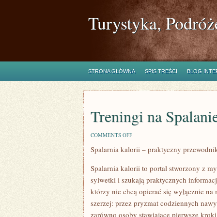
Turystyka, Podróż
STRONA GŁÓWNA
SPIS TREŚCI
BLOG INT
Treningi na Spalanie
ON
COMMENTS OFF
TRENINGI
Spalarnia kalorii – praktyczny przewodnik
NA
SPALANIE
KALORII
Spalarnia kalorii to portal stworzony z 
sylwetki i szukają praktycznych informac
którzy nie chcą opierać się wyłącznie na
szerzej: przez pryzmat codziennych nawy
zarówno osoby stawiające pierwsze kroki,