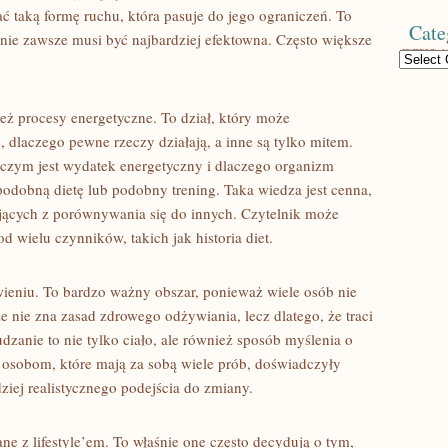
 taką formę ruchu, która pasuje do jego ograniczeń. To
Cate
 nie zawsze musi być najbardziej efektowna. Często większe
Categories
ież procesy energetyczne. To dział, który może
, dlaczego pewne rzeczy działają, a inne są tylko mitem.
czym jest wydatek energetyczny i dlaczego organizm
odobną dietę lub podobny trening. Taka wiedza jest cenna,
ących z porównywania się do innych. Czytelnik może
d wielu czynników, takich jak historia diet.
ieniu. To bardzo ważny obszar, ponieważ wiele osób nie
e nie zna zasad zdrowego odżywiania, lecz dlatego, że traci
zanie to nie tylko ciało, ale również sposób myślenia o
osobom, które mają za sobą wiele prób, doświadczyły
dziej realistycznego podejścia do zmiany.
ane z lifestyle’em. To właśnie one często decydują o tym,