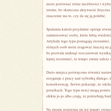
może porównać różne możliwości i wybrać
istotne, bo skuteczna aktywność fizyczna
znaczenie ma to, czy da się ją polubić.
Spalarnia kalorii przydatnie opisuje równ
zainteresować osoby, które lubią wiedzieć
Artykuły tego typu pomagają zrozumieć, 
różnych osób może reagować inaczej na p
bo pozwala uniknąć rozczarowań wynikaj
lepiej zrozumieć, że tempo zmian zależy o
Dużo miejsca poświęcono również nastaw
rezygnuje z pracy nad sylwetką dlatego, ż
konsekwencję. Serwis pokazuje, że odchud
porażkach. Tego typu treści mogą pomóc 
efektu jo-jo albo czują, że potrzebują bar
Na stronie pojawiają się też tematy związ