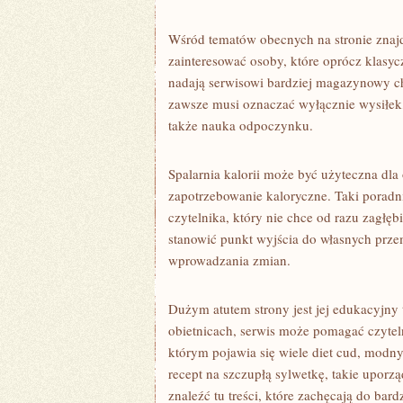
Wśród tematów obecnych na stronie znaj
zainteresować osoby, które oprócz klasycz
nadają serwisowi bardziej magazynowy ch
zawsze musi oznaczać wyłącznie wysiłek,
także nauka odpoczynku.
Spalarnia kalorii może być użyteczna dla 
zapotrzebowanie kaloryczne. Taki poradni
czytelnika, który nie chce od razu zagłęb
stanowić punkt wyjścia do własnych prz
wprowadzania zmian.
Dużym atutem strony jest jej edukacyjny
obietnicach, serwis może pomagać czytel
którym pojawia się wiele diet cud, modn
recept na szczupłą sylwetkę, takie uporz
znaleźć tu treści, które zachęcają do bar