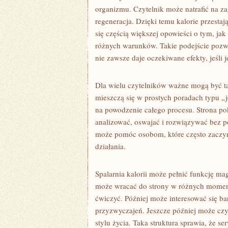
organizmu. Czytelnik może natrafić na za
regeneracja. Dzięki temu kalorie przestaj
się częścią większej opowieści o tym, jak 
różnych warunków. Takie podejście pozwa
nie zawsze daje oczekiwane efekty, jeśli
Dla wielu czytelników ważne mogą być tak
mieszczą się w prostych poradach typu „
na powodzenie całego procesu. Strona po
analizować, oswajać i rozwiązywać bez poc
może pomóc osobom, które często zaczyna
działania.
Spalarnia kalorii może pełnić funkcję m
może wracać do strony w różnych moment
ćwiczyć. Później może interesować się b
przyzwyczajeń. Jeszcze później może cz
stylu życia. Taka struktura sprawia, że se