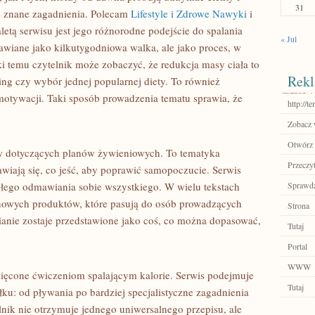
31
e znane zagadnienia. Polecam
Lifestyle i Zdrowe Nawyki
i
letą serwisu jest jego różnorodne podejście do spalania
« Jul
stawiane jako kilkutygodniowa walka, ale jako proces, w
i temu czytelnik może zobaczyć, że redukcja masy ciała to
Rekl
ening czy wybór jednej popularnej diety. To również
motywacji. Taki sposób prowadzenia tematu sprawia, że
http://t
Zobacz w
Otwórz 
ów dotyczących planów żywieniowych. To tematyka
Przeczyt
awiają się, co jeść, aby poprawić samopoczucie. Serwis
ągłego odmawiania sobie wszystkiego. W wielu tekstach
Sprawdź
onowych produktów, które pasują do osób prowadzących
Strona
ianie zostaje przedstawione jako coś, co można dopasować,
Tutaj
Portal
WWW
święcone ćwiczeniom spalającym kalorie. Serwis podejmuje
Tutaj
ku: od pływania po bardziej specjalistyczne zagadnienia
nik nie otrzymuje jednego uniwersalnego przepisu, ale