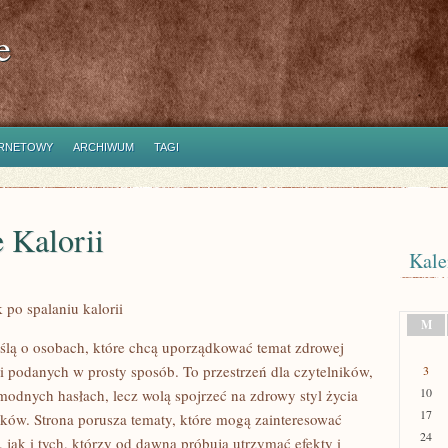
e
ERNETOWY
ARCHIWUM
TAGI
 Kalorii
Kale
 po spalaniu kalorii
M
myślą o osobach, które chcą uporządkować temat zdrowej
ji podanych w prosty sposób. To przestrzeń dla czytelników,
3
10
 modnych hasłach, lecz wolą spojrzeć na zdrowy styl życia
17
ków. Strona porusza tematy, które mogą zainteresować
24
 jak i tych, którzy od dawna próbują utrzymać efekty i