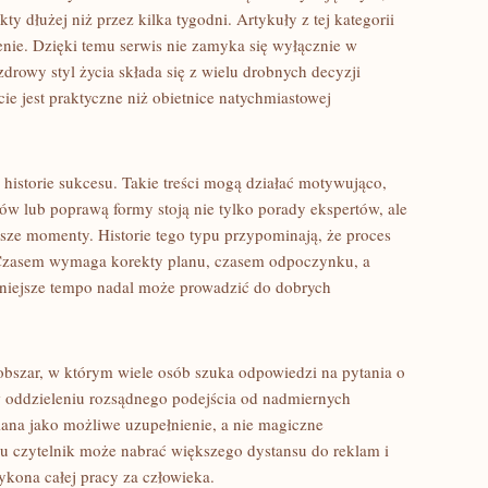
ty dłużej niż przez kilka tygodni. Artykuły z tej kategorii
nie. Dzięki temu serwis nie zamyka się wyłącznie w
 zdrowy styl życia składa się z wielu drobnych decyzji
e jest praktyczne niż obietnice natychmiastowej
istorie sukcesu. Takie treści mogą działać motywująco,
ów lub poprawą formy stoją nie tylko porady ekspertów, ale
ejsze momenty. Historie tego typu przypominają, że proces
 Czasem wymaga korekty planu, czasem odpoczynku, a
lniejsze tempo nadal może prowadzić do dobrych
obszar, w którym wiele osób szuka odpowiedzi na pytania o
 oddzieleniu rozsądnego podejścia od nadmiernych
iana jako możliwe uzupełnienie, a nie magiczne
mu czytelnik może nabrać większego dystansu do reklam i
ykona całej pracy za człowieka.