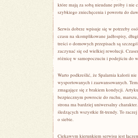
które mają za sobą nieudane próby i nie
szybkiego zniechęcenia i powrotu do d
Serwis dobrze wpisuje się w potrzeby os
czasu na skomplikowane jadłospisy, długi
treści o domowych przepisach są szczegó
zaczynać się od wielkiej rewolucji. Czas
różnicę w samopoczuciu i podejściu do w
Warto podkreślić, że Spalarnia kalorii ni
wysportowanych i zaawansowanych. Tema
zmagające się z brakiem kondycji. Arty
bezpiecznym powrocie do ruchu, marszu, 
strona ma bardziej uniwersalny charakter.
śledzących wszystkie fit-trendy. To racze
o siebie.
Ciekawym kierunkiem serwisu jest łącze