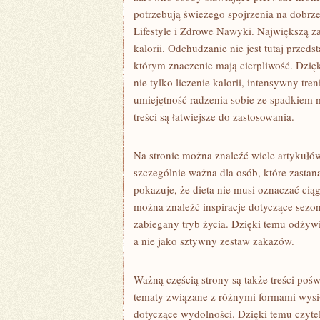
potrzebują świeżego spojrzenia na dobrz
Lifestyle i Zdrowe Nawyki. Największą za
kalorii. Odchudzanie nie jest tutaj przed
którym znaczenie mają cierpliwość. Dzięk
nie tylko liczenie kalorii, intensywny tr
umiejętność radzenia sobie ze spadkiem 
treści są łatwiejsze do zastosowania.
Na stronie można znaleźć wiele artykuł
szczególnie ważna dla osób, które zastan
pokazuje, że dieta nie musi oznaczać ci
można znaleźć inspiracje dotyczące sez
zabiegany tryb życia. Dzięki temu odżyw
a nie jako sztywny zestaw zakazów.
Ważną częścią strony są także treści po
tematy związane z różnymi formami wysił
dotyczące wydolności. Dzięki temu czytel