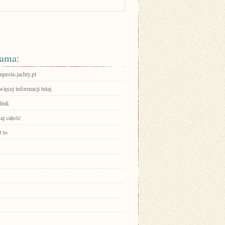
ama:
empesta-jachty.pl
ięcej informacji tutaj
link
aj całość
 to