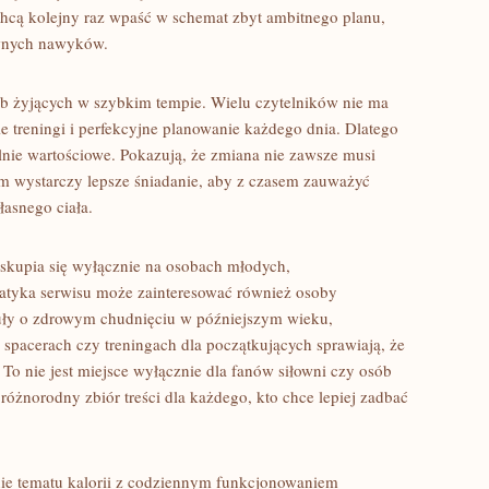
 chcą kolejny raz wpaść w schemat zbyt ambitnego planu,
awnych nawyków.
ób żyjących w szybkim tempie. Wielu czytelników nie ma
e treningi i perfekcyjne planowanie każdego dnia. Dlatego
lnie wartościowe. Pokazują, że zmiana nie zawsze musi
em wystarczy lepsze śniadanie, aby z czasem zauważyć
łasnego ciała.
e skupia się wyłącznie na osobach młodych,
tyka serwisu może zainteresować również osoby
kuły o zdrowym chudnięciu w późniejszym wieku,
spacerach czy treningach dla początkujących sprawiają, że
 To nie jest miejsce wyłącznie dla fanów siłowni czy osób
j różnorodny zbiór treści dla każdego, kto chce lepiej zadbać
nie tematu kalorii z codziennym funkcjonowaniem