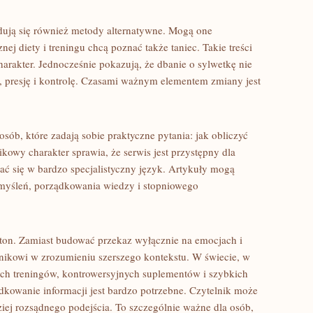
dują się również metody alternatywne. Mogą one
nej diety i treningu chcą poznać także taniec. Takie treści
arakter. Jednocześnie pokazują, że dbanie o sylwetkę nie
 presję i kontrolę. Czasami ważnym elementem zmiany jest
osób, które zadają sobie praktyczne pytania: jak obliczyć
kowy charakter sprawia, że serwis jest przystępny dla
iać się w bardzo specjalistyczny język. Artykuły mogą
emyśleń, porządkowania wiedzy i stopniowego
 ton. Zamiast budować przekaz wyłącznie na emocjach i
nikowi w zrozumieniu szerszego kontekstu. W świecie, w
ych treningów, kontrowersyjnych suplementów i szybkich
ądkowanie informacji jest bardzo potrzebne. Czytelnik może
dziej rozsądnego podejścia. To szczególnie ważne dla osób,