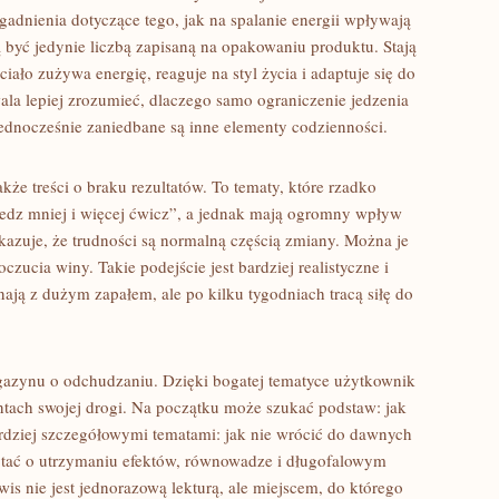
gadnienia dotyczące tego, jak na spalanie energii wpływają
ą być jedynie liczbą zapisaną na opakowaniu produktu. Stają
ciało zużywa energię, reaguje na styl życia i adaptuje się do
la lepiej zrozumieć, dlaczego samo ograniczenie jedzenia
 jednocześnie zaniedbane są inne elementy codzienności.
że treści o braku rezultatów. To tematy, które rzadko
jedz mniej i więcej ćwicz”, a jednak mają ogromny wpływ
kazuje, że trudności są normalną częścią zmiany. Można je
zucia winy. Takie podejście jest bardziej realistyczne i
ją z dużym zapałem, ale po kilku tygodniach tracą siłę do
agazynu o odchudzaniu. Dzięki bogatej tematyce użytkownik
ach swojej drogi. Na początku może szukać podstaw: jak
ardziej szczegółowymi tematami: jak nie wrócić do dawnych
ytać o utrzymaniu efektów, równowadze i długofalowym
rwis nie jest jednorazową lekturą, ale miejscem, do którego