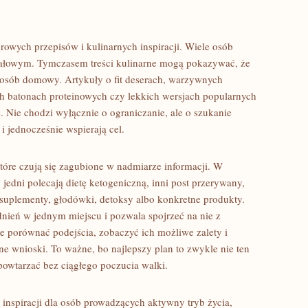
owych przepisów i kulinarnych inspiracji. Wiele osób
 jałowym. Tymczasem treści kulinarne mogą pokazywać, że
posób domowy. Artykuły o fit deserach, warzywnych
 batonach proteinowych czy lekkich wersjach popularnych
. Nie chodzi wyłącznie o ograniczanie, ale o szukanie
i jednocześnie wspierają cel.
tóre czują się zagubione w nadmiarze informacji. W
: jedni polecają dietę ketogeniczną, inni post przerywany,
, suplementy, głodówki, detoksy albo konkretne produkty.
adnień w jednym miejscu i pozwala spojrzeć na nie z
e porównać podejścia, zobaczyć ich możliwe zalety i
ne wnioski. To ważne, bo najlepszy plan to zwykle nie ten
 powtarzać bez ciągłego poczucia walki.
 inspiracji dla osób prowadzących aktywny tryb życia,