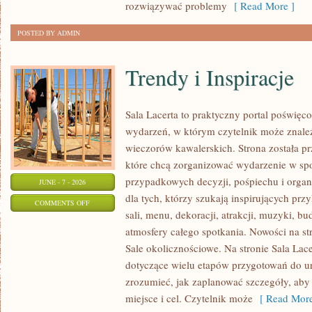
rozwiązywać problemy
[ Read More ]
POSTED BY ADMIN
Trendy i Inspiracje
Sala Lacerta to praktyczny portal poświę
wydarzeń, w którym czytelnik może znaleź
wieczorów kawalerskich. Strona została p
które chcą zorganizować wydarzenie w sp
przypadkowych decyzji, pośpiechu i organ
JUNE - 7 - 2026
dla tych, którzy szukają inspirujących p
ON
COMMENTS OFF
sali, menu, dekoracji, atrakcji, muzyki, b
TRENDY
atmosfery całego spotkania. Nowości na st
I
Sale okolicznościowe. Na stronie Sala Lac
INSPIRACJE
dotyczące wielu etapów przygotowań do ur
zrozumieć, jak zaplanować szczegóły, aby
miejsce i cel. Czytelnik może
[ Read More