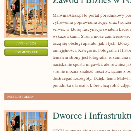
MalwinaAtras.pl to portal poradnikowy po
cyfrowemu poprawianiu zdjęć oraz tworze
serwis, w której fascynacja światem kadró
wskazówkami. Strona może zainteresować 
uczą się obsługi aparatu, jak i tych, którz
JUNE - 6 - 2026
umiejętności. Kategorie: Fotografia i Histo
ON
COMMENTS OFF
tematem strony jest fotografia, rozumiana
ZAWÓD
naciskanie spustu migawki, ale również j
I
stronie można znaleźć treści związane z ost
BIZNES
dostrzegać szczegóły. Dzięki temu Malwin
W
poradnika dla osób, które chcą robić zdjęc
FOTOGRAFII
POSTED BY ADMIN
Dworce i Infrastrukt
CTCU to strona dla pasjonatów, które sku