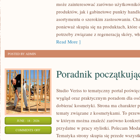
może zainteresować zarówno użytkownik
–
produktów, jak i gabinetowe punkty handl
ZRÓB
asortymentu o szerokim zastosowaniu. Char
TO
ponieważ skupia się na produktach, które
SAM
potrzeby związane z regeneracją skóry, wł
Read More ]
POSTED BY ADMIN
Poradnik początkujące
Studio Veriss to tematyczny portal pośw
wygląd oraz praktycznym poradom dla osó
dobierać kosmetyki. Strona ma charakter p
tematy związane z kosmetykami. To prze
w którym można znaleźć zarówno konkretn
JUNE - 18 - 2026
przydatne w pracy stylistki. Polecam Moda
ON
COMMENTS OFF
Tematyka strony skupia się przede wszys
PORADNIK