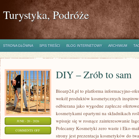
Turystyka, Podróże
STRONA GŁÓWNA
SPIS TREŚCI
BLOG INTERNETOWY
ARCHIWUM
TA
DIY – Zrób to sam
Bioarp24.pl to platforma informacyjno-ofer
wokół produktów kosmetycznych inspirowa
odbierana jako wygodne zaplecze ofertowe d
kosmetykami opartymi na składnikach rośl
wpisuje się w rosnące zainteresowanie łag
JUNE - 20 - 2026
Polecamy Kosmetyki zero waste i Eko-m
ON
COMMENTS OFF
strony jest prezentacja kosmetyków do twar
DIY