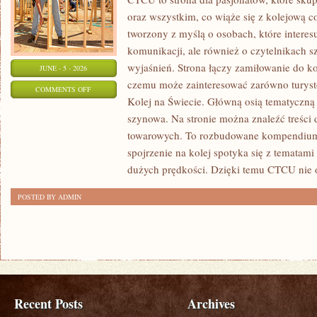
oraz wszystkim, co wiąże się z kolejową c
tworzony z myślą o osobach, które interesu
komunikacji, ale również o czytelnikach 
wyjaśnień. Strona łączy zamiłowanie do ko
JUNE - 5 - 2026
czemu może zainteresować zarówno turystó
ON
COMMENTS OFF
Kolej na Świecie. Główną osią tematyczną
DWORCE
szynowa. Na stronie można znaleźć treści
I
towarowych. To rozbudowane kompendium
INFRASTRUKTURA
spojrzenie na kolej spotyka się z tematami
dużych prędkości. Dzięki temu CTCU nie 
POSTED BY ADMIN
Recent Posts
Archives