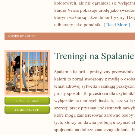
kolorowych, ale nie ogranicza się wyłącz
POCZĄTKUJĄCEJ
Studio Veriss pokazuje urodę jako świado
STYLISTKI
którym ważne są także dobór fryzury. Dzi
odbierany jako poradnik
[ Read More ]
POSTED BY ADMIN
Treningi na Spalanie
Spalarnia kalorii – praktyczny przewodnik 
kalorii to portal stworzony z myślą o oso
temat zdrowej sylwetki i szukają praktycz
prosty sposób. To przestrzeń dla czytelnik
wyłącznie na modnych hasłach, lecz wolą s
JUNE - 17 - 2026
szerzej: przez pryzmat codziennych nawyk
ON
COMMENTS OFF
które mogą zainteresować zarówno osoby st
TRENINGI
tych, którzy od dawna próbują utrzymać ef
NA
spojrzenia na dobrze znane zagadnienia. P
SPALANIE