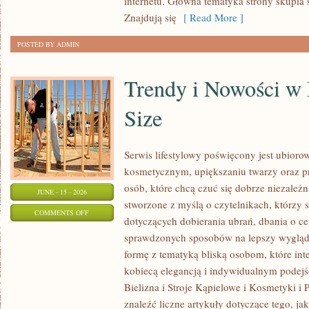
internetu. Główna tematyka strony skupia 
Znajdują się
[ Read More ]
POSTED BY ADMIN
Trendy i Nowości w
Size
Serwis lifestylowy poświęcony jest ubioro
kosmetycznym, upiększaniu twarzy oraz
osób, które chcą czuć się dobrze niezależn
JUNE - 15 - 2026
stworzone z myślą o czytelnikach, którzy 
ON
COMMENTS OFF
dotyczących dobierania ubrań, dbania o cer
TRENDY
sprawdzonych sposobów na lepszy wygląd.
I
formę z tematyką bliską osobom, które inte
NOWOŚCI
kobiecą elegancją i indywidualnym podej
W
Bielizna i Stroje Kąpielowe i Kosmetyki i 
MODZIE
znaleźć liczne artykuły dotyczące tego, ja