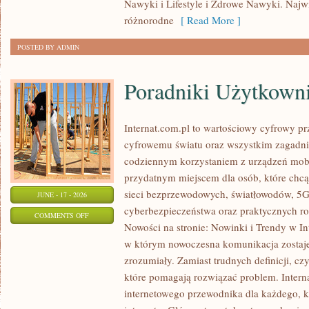
Nawyki i Lifestyle i Zdrowe Nawyki. Najwię
KALORII
różnorodne
[ Read More ]
POSTED BY ADMIN
Poradniki Użytkown
Internat.com.pl to wartościowy cyfrowy 
cyfrowemu światu oraz wszystkim zagadnie
codziennym korzystaniem z urządzeń mobi
przydatnym miejscem dla osób, które chcą 
sieci bezprzewodowych, światłowodów, 5G
JUNE - 17 - 2026
cyberbezpieczeństwa oraz praktycznych r
ON
COMMENTS OFF
Nowości na stronie: Nowinki i Trendy w Int
PORADNIKI
w którym nowoczesna komunikacja zostaj
UŻYTKOWNIKA
zrozumiały. Zamiast trudnych definicji, cz
które pomagają rozwiązać problem. Intern
internetowego przewodnika dla każdego, k