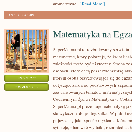
aromatyczne
[ Read More ]
POSTED BY ADMIN
Matematyka na Egza
SuperMatma.pl to rozbudowany serwis in
matematyce, który pokazuje, że świat licz
zależności może być użyteczny. Strona zos
osobach, które chcą poszerzać wiedzę mat
którym osoba przygotowująca się do egza
JUNE - 9 - 2026
dotyczące zarówno podstawowych zagadnień
ON
COMMENTS OFF
zaawansowanych tematów matematycznych
MATEMATYKA
Codziennym Życiu i Matematyka w Codzie
NA
SuperMatma.pl prezentuje matematykę jako
EGZAMINIE
się wyłącznie do podręcznika. W publiko
pojawia się jako sposób myślenia, które 
sytuacje, planować wydatki, rozumieć tech