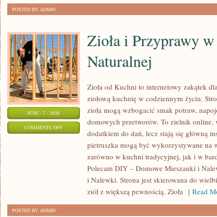
POSTED BY ADMIN
Zioła i Przyprawy 
Naturalnej
Zioła od Kuchni to internetowy zakątek dl
ziołową kuchnię w codziennym życiu. Stron
zioła mogą wzbogacić smak potraw, napojó
JUNE - 7 - 2026
domowych przetworów. To zielnik online, w
ON
COMMENTS OFF
dodatkiem do dań, lecz stają się główną in
ZIOŁA
pietruszka mogą być wykorzystywane na w
I
zarówno w kuchni tradycyjnej, jak i w bar
PRZYPRAWY
Polecam DIY – Domowe Mieszanki i Nale
W
i Nalewki. Strona jest skierowana do wielb
MEDYCYNIE
ziół z większą pewnością. Zioła
[ Read Mo
NATURALNEJ
POSTED BY ADMIN