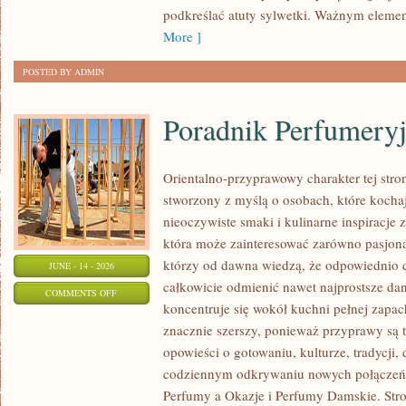
PLUS
podkreślać atuty sylwetki. Ważnym eleme
SIZE
More ]
POSTED BY ADMIN
Poradnik Perfumery
Orientalno-przyprawowy charakter tej stron
stworzony z myślą o osobach, które kocha
nieoczywiste smaki i kulinarne inspiracje z
która może zainteresować zarówno pasjonat
którzy od dawna wiedzą, że odpowiednio 
JUNE - 14 - 2026
całkowicie odmienić nawet najprostsze da
ON
COMMENTS OFF
koncentruje się wokół kuchni pełnej zapach
PORADNIK
znacznie szerszy, ponieważ przyprawy są 
PERFUMERYJNY
opowieści o gotowaniu, kulturze, tradycj
codziennym odkrywaniu nowych połącze
Perfumy a Okazje i Perfumy Damskie. Str