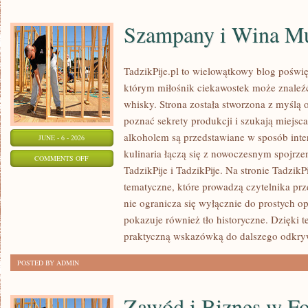
Szampany i Wina Mu
TadzikPije.pl to wielowątkowy blog poświ
którym miłośnik ciekawostek może znaleźć 
whisky. Strona została stworzona z myślą o
poznać sekrety produkcji i szukają miejsc
alkoholem są przedstawiane w sposób inte
JUNE - 6 - 2026
kulinaria łączą się z nowoczesnym spojrze
ON
COMMENTS OFF
TadzikPije i TadzikPije. Na stronie Tadzik
SZAMPANY
tematyczne, które prowadzą czytelnika prz
I
nie ogranicza się wyłącznie do prostych o
WINA
pokazuje również tło historyczne. Dzięki 
MUSUJĄCE
praktyczną wskazówką do dalszego odkry
POSTED BY ADMIN
Zawód i Biznes w Fo