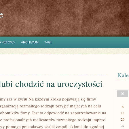
e
ERNETOWY
ARCHIWUM
TAGI
Kale
ubi chodzić na uroczystości
M
my raz w życiu Na każdym kroku pojawiają się firmy
organizacją rozmaitego rodzaju przyjęć mających na celu
6
robotników firmy. Jest to odpowiedź na zapotrzebowanie na
13
ie profesjonalnych realizatorów rozmaitego rodzaju imprez
20
27
rzy pomogą pracodawcy scalić zespół, skłonić do zgodnej