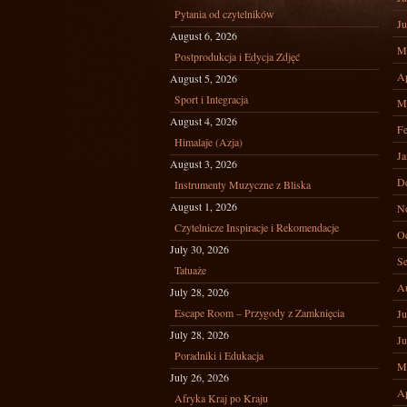
Pytania od czytelników
Ju
August 6, 2026
M
Postprodukcja i Edycja Zdjęć
Ap
August 5, 2026
Sport i Integracja
M
August 4, 2026
Fe
Himalaje (Azja)
Ja
August 3, 2026
D
Instrumenty Muzyczne z Bliska
August 1, 2026
N
Czytelnicze Inspiracje i Rekomendacje
Oc
July 30, 2026
Se
Tatuaże
A
July 28, 2026
Escape Room – Przygody z Zamknięcia
Ju
July 28, 2026
Ju
Poradniki i Edukacja
M
July 26, 2026
Ap
Afryka Kraj po Kraju