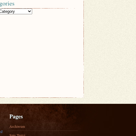
gories
Pages
Archiwum
ne
Spis Treści