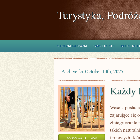
Turystyka, Podróż
STRONA GŁÓWNA
SPIS TREŚCI
BLOG INT
Archive for October 14th, 2025
Każdy l
Wesele posiada
zajmujące się 
zintegrowanie 
takich naturaln
firmowych, któ
OCTOBER - 14 - 2025