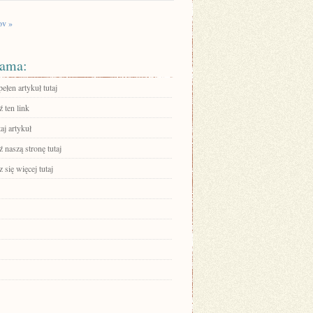
v »
ama:
ełen artykuł tutaj
 ten link
aj artykuł
 naszą stronę tutaj
się więcej tutaj