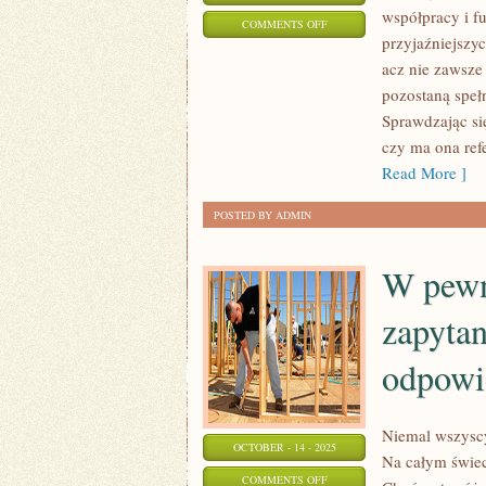
współpracy i f
ON
COMMENTS OFF
przyjaźniejszy
KAŻDY
acz nie zawsze
LUBI
pozostaną speł
CHODZIĆ
Sprawdzając si
NA
czy ma ona refe
UROCZYSTOŚCI
Read More ]
POSTED BY ADMIN
W pewn
zapytan
odpowi
Niemal wszyscy
OCTOBER - 14 - 2025
Na całym świec
ON
COMMENTS OFF