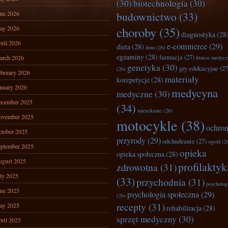
(30)
biotechnologia
(30)
ne 2026
budownictwo
(33)
ay 2026
choroby
(35)
diagnostyka
(28
ril 2026
e-commerce
(29)
dieta
(28)
dom
(26)
egzaminy
(28)
farmacja
(27)
arch 2026
fitness medyc
genetyka
(30)
gry edukacyjne
(27
(26)
bruary 2026
materiały
korepetycje
(28)
nuary 2026
medycyna
medyczne
(30)
ecember 2025
(34)
mieszkanie
(26)
ovember 2025
motocykle
(38)
ochro
tober 2025
przyrody
(29)
odchudzanie
(27)
ogród
(2
ptember 2025
opieka
opieka społeczna
(28)
ugust 2025
profilaktyk
zdrowotna
(31)
ly 2025
(33)
przychodnia
(31)
psycholog
ne 2025
psychologia społeczna
(29)
(26)
recepty
(31)
ay 2025
rehabilitacja
(28)
sprzęt medyczny
(30)
ril 2025