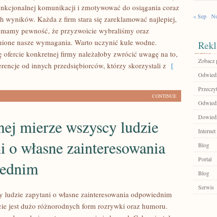
unkcjonalnej komunikacji i zmotywować do osiągania coraz
« Sep
No
ch wyników. Każda z firm stara się zareklamować najlepiej,
 mamy pewność, że przyzwoicie wybraliśmy oraz
nione nasze wymagania. Warto uczynić kule wodne.
Rekl
ę ofercie konkretnej firmy należałoby zwrócić uwagę na to,
Zobacz p
rencje od innych przedsiębiorców, którzy skorzystali z
[
Odwiedź
Przeczyt
CONTINUE
Odwiedź
Dowiedz 
ej mierze wszyscy ludzie
Internet
i o własne zainteresowania
Blog
Portal
ednim
Blog
Serwis
 ludzie zapytani o własne zainteresowania odpowiednim
ie jest dużo różnorodnych form rozrywki oraz humoru.