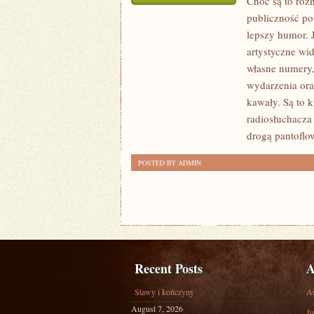
Choć są to róż
W
publiczność po
PEWNEJ
lepszy humor. J
MIERZE
artystyczne wi
WSZYSCY
własne numery,
LUDZIE
wydarzenia ora
kawały. Są to k
ZAPYTANI
radiosłuchacza
O
drogą pantoflo
WŁASNE
ZAINTERESOWANIA
POSTED BY ADMIN
ODPOWIEDNIM
Recent Posts
A
Stawy i kończyny
A
August 7, 2026
Ju