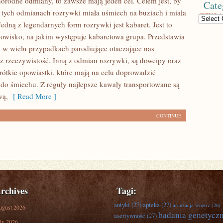
norodne odmiany, to zawsze mają jeden cel. Celem jest, by
Cate
 tych odmianach rozrywki miała uśmiech na buziach i miała
Categories
edną z legendarnych form rozrywki jest kabaret. Jest to
dowisko, na jakim występuje kabaretowa grupa. Przedstawia
 w wielu przypadkach parodiujące otaczające nas
z rzeczywistość. Inną z odmian rozrywki, są dowcipy oraz
rótkie opowiastki, które mają na celu doprowadzić
 do śmiechu. Z reguły najlepsze kawały transportowane są
wą,
[ Read More ]
CONTINUE
rchives
Tagi:
antyki
(27)
apteka
(27)
aranżacja wnętrz
(26)
ugust 2026
badania genetycz
asertywność
(27)
ly 2026