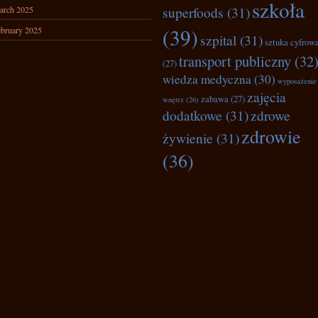
szkoła
superfoods
(31)
arch 2025
(39)
bruary 2025
szpital
(31)
sztuka cyfrow
transport publiczny
(32
(27)
wiedza medyczna
(30)
wyposażenie
zajęcia
zabawa
(27)
wnętrz
(26)
dodatkowe
(31)
zdrowe
zdrowie
żywienie
(31)
(36)