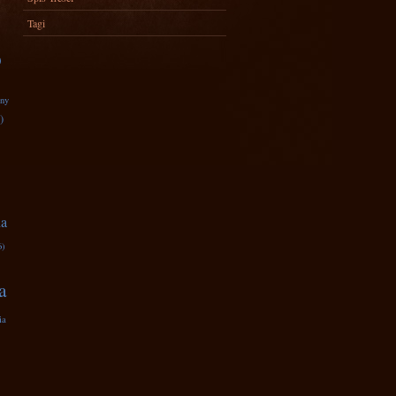
Tagi
)
zny
)
na
6)
a
ia