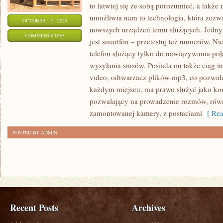
to łatwiej się ze sobą porozumieć, a także
umożliwia nam to technologia, która zezwa
OCTOBER - 3 - 2025
nowszych urządzeń temu służących. Jedny
ON
COMMENTS OFF
jest smartfon – przetestuj też numerów. Nie
WSPÓŁCZEŚNIE,
telefon służący tylko do nawiązywania po
TAK
wysyłania smsów. Posiada on także ciąg in
JAK
video, odtwarzacz plików mp3, co pozwal
DUŻO
każdym miejscu, ma prawo służyć jako ko
MAMY
pozwalający na prowadzenie rozmów, rów
SPOSOBÓW
zamontowanej kamery, z postaciami
[ Rea
ORAZ
POSTED BY ADMIN
AKCESORIÓW
Recent Posts
Archives