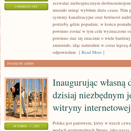
zezwalać niebezpiecznym drobnoustrojom n
ON
COMMENTS OFF
musiało minąć wybitnie dużo czasu. Nim 
ZANIM
systemy kanalizacyjne oraz betónové nádrže
ZASZLIŚMY
potrzeby gdzie popadnie, w końcu pomału 
DO
powinno zostać w tym celu wyznaczone odp
CZASÓW
powinno stać się znacznie o wiele bardziej
AKTUALNYCH
zmieniało, idąc naturalnie w coraz lepszą
KIEDY
odpowiednie
[ Read More ]
POSTED BY ADMIN
Inaugurując własną d
dzisiaj niezbędnym j
witryny internetowej
Polska jest państwem, który w trzech czwa
OCTOBER - 3 - 2025
wodach geotermalnych Strona, jako nasza