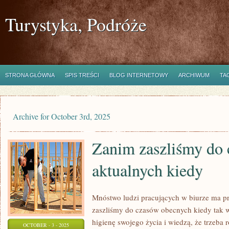
Turystyka, Podróże
STRONA GŁÓWNA
SPIS TREŚCI
BLOG INTERNETOWY
ARCHIWUM
TA
Archive for October 3rd, 2025
Zanim zaszliśmy do
aktualnych kiedy
Mnóstwo ludzi pracujących w biurze ma p
zaszliśmy do czasów obecnych kiedy tak wł
higienę swojego życia i wiedzą, że trzeba 
OCTOBER - 3 - 2025