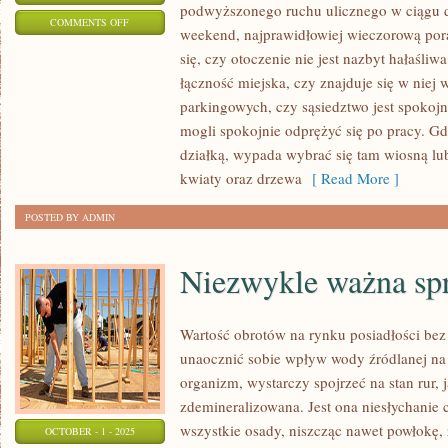
podwyższonego ruchu ulicznego w ciągu d
ON
COMMENTS OFF
weekend, najprawidłowiej wieczorową po
PRZY
się, czy otoczenie nie jest nazbyt hałaśliwa
DOBORZE
łączność miejska, czy znajduje się w niej 
MIESZKANIA,
parkingowych, czy sąsiedztwo jest spokoj
WARTO
mogli spokojnie odprężyć się po pracy. 
PAMIĘTAĆ
działką, wypada wybrać się tam wiosną lub 
O
kwiaty oraz drzewa
[ Read More ]
PARU
POSTED BY ADMIN
PROSTYCH
REGUŁACH
Niezwykle ważna sp
Wartość obrotów na rynku posiadłości bez
unaocznić sobie wpływ wody źródlanej na
organizm, wystarczy spojrzeć na stan rur, 
zdemineralizowana. Jest ona niesłychanie 
wszystkie osady, niszcząc nawet powłokę, 
OCTOBER - 1 - 2025