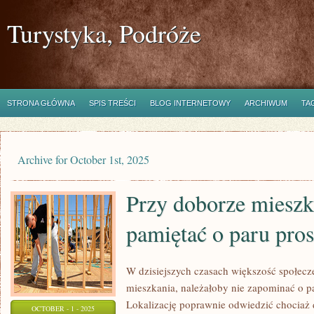
Turystyka, Podróże
STRONA GŁÓWNA
SPIS TREŚCI
BLOG INTERNETOWY
ARCHIWUM
TA
Archive for October 1st, 2025
Przy doborze mieszk
pamiętać o paru pros
W dzisiejszych czasach większość społec
mieszkania, należałoby nie zapominać o pa
Lokalizację poprawnie odwiedzić chociaż
OCTOBER - 1 - 2025