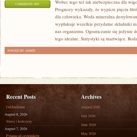
Wobec tego też tak niebezpieczna dla wigo
ON
COMMENTS OFF
Prognozy wykazały, że wypicie pięciu litró
NIEZWYKLE
dla człowieka. Woda mineralna destylowana
WAŻNA
wypłukuje wszelkie przydatne składniki m
SPRAWA
nas organizmu. Ograniczanie się jedynie d
tego idealne. Statystyki są martwiące. Rod
POSTED BY ADMIN
Recent Posts
Archives
Odchudzanie
August 2026
August 8, 2026
July 2026
Stawy i kończyny
June 2026
August 7, 2026
May 2026
Pytania od czytelników