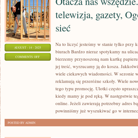
Otacza nas wszędzie.
telewizja, gazety, O
sieć
Na to liczyć jesteśmy w stanie tylko przy
AUGUST - 14 - 2025
biurach Bardzo nieraz spotykamy na ulicac
ON
COMMENTS OFF
bierzemy przynoszoną nam kartkę papieru 
OTACZA
jej treść, wyrzucamy ją do kosza. Jakkolwi
NAS
wiele ciekawych wiadomości. W sezonie 
WSZĘDZIE.
reklamują się przeróżne szkoły. Wiele now
BILBORDY,
tego typu promocję. Ulotki często uprasz
TELEWIZJA,
kiedy mamy je pod ręką. W następstwie t
online. Jeżeli zawierają potrzebny adres bą
GAZETY,
powinniśmy już wyszukiwać go w internec
OGÓLNOŚWIATOWA
SIEĆ
POSTED BY ADMIN