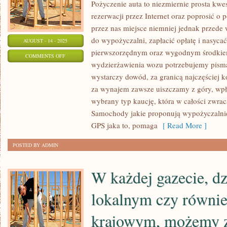
Pożyczenie auta to niezmiernie prosta kw
rezerwacji przez Internet oraz poprosić o
przez nas miejsce niemniej jednak przed
do wypożyczalni, zapłacić opłatę i nasyca
AUGUST - 14 - 2025
pierwszorzędnym oraz wygodnym środkie
ON
COMMENTS OFF
wydzierżawienia wozu potrzebujemy pisma
TUNING
wystarczy dowód, za granicą najczęściej ko
ZEWNĘTRZNY
za wynajem zawsze uiszczamy z góry, wp
WOZU
wybrany typ kaucję, która w całości zwraca
Samochody jakie proponują wypożyczalnie
GPS jaka to, pomaga
[ Read More ]
POSTED BY ADMIN
W każdej gazecie, d
lokalnym czy równie
krajowym, możemy z