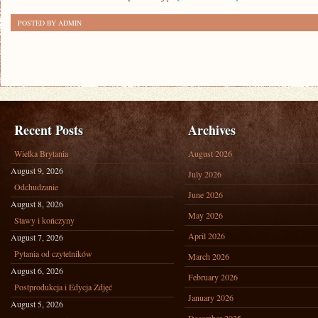
NAJPORZĄDNIEJ
POSTED BY ADMIN
Recent Posts
Archives
Wielka Brytania
August 2026
August 9, 2026
July 2026
Odchudzanie
June 2026
August 8, 2026
May 2026
Stawy i kończyny
April 2026
August 7, 2026
Pytania od czytelników
March 2026
August 6, 2026
February 2026
Postprodukcja i Edycja Zdjęć
January 2026
August 5, 2026