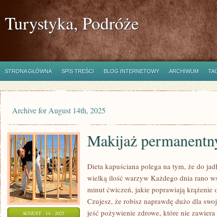
Turystyka, Podróże
STRONA GŁÓWNA
SPIS TREŚCI
BLOG INTERNETOWY
ARCHIWUM
TA
Archive for August 14th, 2025
Makijaż permanentn
Dieta kapuściana polega na tym, że do jad
wielką ilość warzyw Każdego dnia rano ws
minut ćwiczeń, jakie poprawiają krążenie o
Czujesz, że robisz naprawdę dużo dla swoj
jeść pożywienie zdrowe, które nie zawiera
AUGUST - 14 - 2025