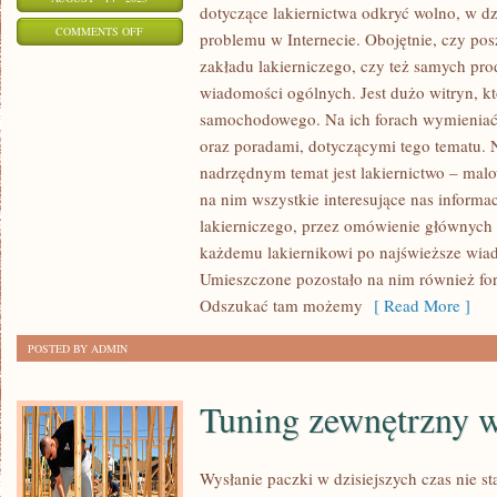
dotyczące lakiernictwa odkryć wolno, w dz
ON
COMMENTS OFF
problemu w Internecie. Obojętnie, czy p
TAKIE
zakładu lakierniczego, czy też samych pro
OCZYWIŚCIE
wiadomości ogólnych. Jest dużo witryn, kt
BRAMY,
samochodowego. Na ich forach wymieniać
OTWIERAJĄ
oraz poradami, dotyczącymi tego tematu. 
SIĘ
nadrzędnym temat jest lakiernictwo – ma
na nim wszystkie interesujące nas informa
ONE
lakierniczego, przez omówienie głównych
PIONOWO
każdemu lakiernikowi po najświeższe wiad
W
Umieszczone pozostało na nim również fo
GÓRĘ,
Odszukać tam możemy
[ Read More ]
POD
DANY
POSTED BY ADMIN
STROP
Tuning zewnętrzny 
Wysłanie paczki w dzisiejszych czas nie 