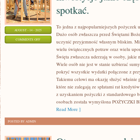
spotkać.
To jedna z najpopularniejszych pożyczek u
AUGUST - 14 - 2025
Dużo osób zwłaszcza przed Świętami Boż
ON
COMMENTS OFF
uczynić przyjemność własnym bliskim. Mi
INWESTYCJE
wielu świątecznych potraw oraz wielu up
W
Święta zwłaszcza uderzają w osoby, jakie n
ZŁOTO
Wiele osób nie jest w stanie uzbierać sumy
SĄ
pokryć wszystkie wydatki połączone z prz
TO
Takiemu celowi ma okazję służyć właśnie
które nie zalegają ze spłatami rat kredyt
TAKIE
z uzyskaniem pożyczki z standardowego ba
INWESTYCJE
osobach została wymyślona POŻYCZKI
JAKIE
Read More ]
CZĘSTO
MOŻNA
POSTED BY ADMIN
SPOTKAĆ.