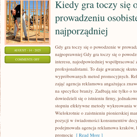
Kiedy gra toczy się
prowadzeniu osobiste
najporządniej
Gdy gra toczy się o powodzenie w prowad
AUGUST - 14 - 2025
najpoprawniej Gdy gra toczy się o powod
ON
COMMENTS OFF
interesu, najodpowiedniej współpracować 
KIEDY
profesjonalistami. To daje gwarancję skut
GRA
wypróbowanych metod promocyjnych. Rek
TOCZY
zająć agencja reklamowa angażująca znaw
SIĘ
na specyfice branży. Zadbają nie tylko o t
O
dowiedzieli się o istnieniu firmy, jednak
stopniu efektywne metody wykreowania wy
POWODZENIE
Wielokrotnie o zaistnieniu pionierskiej ma
W
pozycji w świadomości konsumentów decyd
PROWADZENIU
podejmowała agencja reklamowa kraków, kt
OSOBISTEGO
promocję
[ Read More ]
INTERESU,