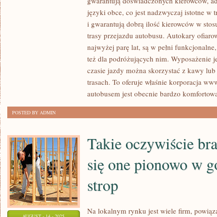
gwarantują doświadczonych kierowców, ad
ZWOLENNIKÓW
języki obce, co jest nadzwyczaj istotne w
PIELGRZYMEK
i gwarantują dobrą ilość kierowców w sto
SĄ
trasy przejazdu autobusu. Autokary ofiar
PIESZE
najwyżej parę lat, są w pełni funkcjonalne
też dla podróżujących nim. Wyposażenie j
WĘDRÓWKI,
czasie jazdy można skorzystać z kawy lub
DLA
trasach. To oferuje właśnie korporacja ww
SYMPATYKÓW
autobusem jest obecnie bardzo komfortow
WAKACYJNYCH,
I
POSTED BY ADMIN
NIE
TYLKO
Takie oczywiście bra
się one pionowo w g
strop
Na lokalnym rynku jest wiele firm, powią
AUGUST - 14 - 2025