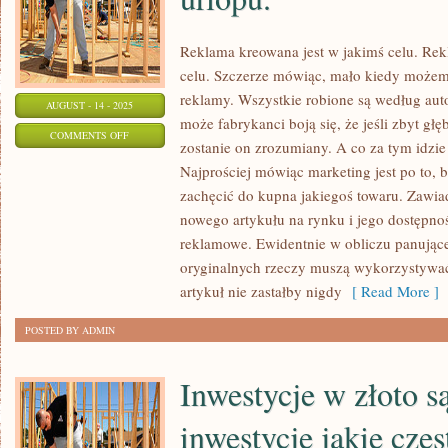
Reklama kreowana jest w jakimś celu. Rek
celu. Szczerze mówiąc, mało kiedy możem
reklamy. Wszystkie robione są według au
AUGUST - 14 - 2025
może fabrykanci boją się, że jeśli zbyt głę
ON
COMMENTS OFF
zostanie on zrozumiany. A co za tym idzie
WCZASY
Najprościej mówiąc marketing jest po to, 
TO
zachęcić do kupna jakiegoś towaru. Zawia
CZAS
nowego artykułu na rynku i jego dostępno
DŁUGO
reklamowe. Ewidentnie w obliczu panując
OCZEKIWANEGO
oryginalnych rzeczy muszą wykorzystywać 
URLOPU.
artykuł nie zastałby nigdy
[ Read More ]
POSTED BY ADMIN
Inwestycje w złoto są
inwestycje jakie czę