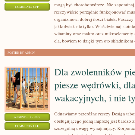
mogą być chorobotwórcze. Nie zapominaj,
ON
COMMENTS OFF
rzeczywiście porządnie funkcjonować mus
MAKIJAŻ
organizmowi dobrej ilości białek, tłuszcz
PERMANENTNY
jakkolwiek nie tylko. Właściwie najistotni
DLA
witaminy oraz makro oraz mikroelementy 
DAM
cla, bowiem to dzięki tym oto składnikom
POSTED BY ADMIN
Dla zwolenników pi
piesze wędrówki, d
wakacyjnych, i nie t
Odnawiamy przeróżne rzeczy Design tab
AUGUST - 14 - 2025
obsługującego jedną imprezę jest bardzo z
ON
COMMENTS OFF
szczególną uwagę wynajmujący. Korporac
DLA