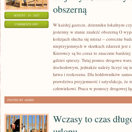
obszerną
AUGUST - 14 - 2025
ON
W każdej gazecie, dzienniku lokalnym cz
COMMENTS OFF
jesteśmy w stanie znaleźć obszerną O w
W
kolizjach słucha się nieraz – coroczne bad
KAŻDEJ
nieprzyjemnych w skutkach zdarzeń jest z 
GAZECIE,
Kierowcy są bo coraz to znacznie bardziej 
DZIENNIKU
gdzieś spieszy. Tutaj pomoc drogowa warsz
LOKALNYM
dochodowym, jednakże należy liczyć się też
CZY
łatwa i rozkoszna. Dla hołdowników samo
RÓWNIEŻ
prawdziwa przyjemność i satysfakcja, że
O
człowiekowi. Praca w pomocy drogowej łąc
ZASIĘGU
KRAJOWYM,
POSTED BY ADMIN
MOŻEMY
ZNALEŹĆ
Wczasy to czas dług
OBSZERNĄ
urlopu.