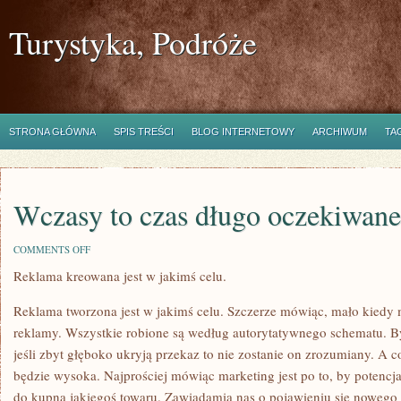
Turystyka, Podróże
STRONA GŁÓWNA
SPIS TREŚCI
BLOG INTERNETOWY
ARCHIWUM
TA
Wczasy to czas długo oczekiwane
ON
COMMENTS OFF
WCZASY
Reklama kreowana jest w jakimś celu.
TO
CZAS
DŁUGO
Reklama tworzona jest w jakimś celu. Szczerze mówiąc, mało kiedy
OCZEKIWANEGO
URLOPU.
reklamy. Wszystkie robione są według autorytatywnego schematu. By
jeśli zbyt głęboko ukryją przekaz to nie zostanie on zrozumiany. A c
będzie wysoka. Najprościej mówiąc marketing jest po to, by potencj
do kupna jakiegoś towaru. Zawiadamia nas o pojawieniu się nowego 