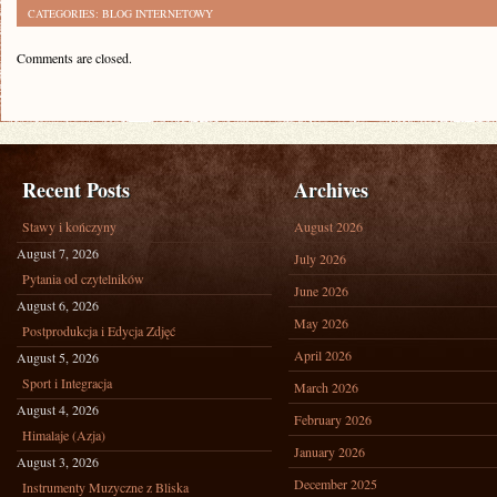
CATEGORIES:
BLOG INTERNETOWY
Comments are closed.
Recent Posts
Archives
Stawy i kończyny
August 2026
August 7, 2026
July 2026
Pytania od czytelników
June 2026
August 6, 2026
May 2026
Postprodukcja i Edycja Zdjęć
April 2026
August 5, 2026
Sport i Integracja
March 2026
August 4, 2026
February 2026
Himalaje (Azja)
January 2026
August 3, 2026
December 2025
Instrumenty Muzyczne z Bliska