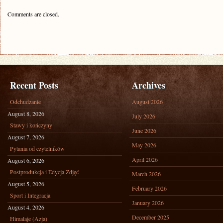
Comments are closed.
Recent Posts
Archives
Odchudzanie
August 2026
August 8, 2026
July 2026
Stawy i kończyny
June 2026
August 7, 2026
May 2026
Pytania od czytelników
April 2026
August 6, 2026
Postprodukcja i Edycja Zdjęć
March 2026
August 5, 2026
February 2026
Sport i Integracja
January 2026
August 4, 2026
December 2025
Himalaje (Azja)