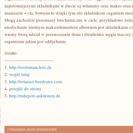
najistotniejszymi składnikami w diecie są witaminy oraz makro oraz
ananasem + cla, bowiem to dzięki tym oto składnikom organizm mo
Mogą zachodzić przemiany biochemiczne w ciele. przykładowo żelazo
niesłychanie istotnym makroelementem albowiem jest składnikiem c
wiemy biorą udział w przenoszeniu tlenu i dwutlenku węgla inaczej
organizmu jakim jest oddychanie.
źródło:
———————————
1.
http://rootsmanchris.de
2.
wejdź tutaj
3.
http://rotaract-bordeaux.com
4.
przejdź do strony
5.
http://ruhrpott-auktionen.de
CATEGORIES:
BLOG INTERNETOWY