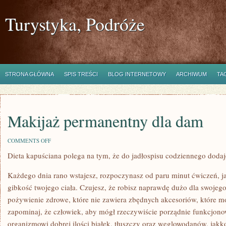
Turystyka, Podróże
STRONA GŁÓWNA
SPIS TREŚCI
BLOG INTERNETOWY
ARCHIWUM
TA
Makijaż permanentny dla dam
ON
COMMENTS OFF
MAKIJAŻ
Dieta kapuściana polega na tym, że do jadłospisu codziennego dodaj
PERMANENTNY
DLA
DAM
Każdego dnia rano wstajesz, rozpoczynasz od paru minut ćwiczeń, ja
gibkość twojego ciała. Czujesz, że robisz naprawdę dużo dla swojego 
pożywienie zdrowe, które nie zawiera zbędnych akcesoriów, które 
zapominaj, że człowiek, aby mógł rzeczywiście porządnie funkcjon
organizmowi dobrej ilości białek, tłuszczy oraz węglowodanów, jakk