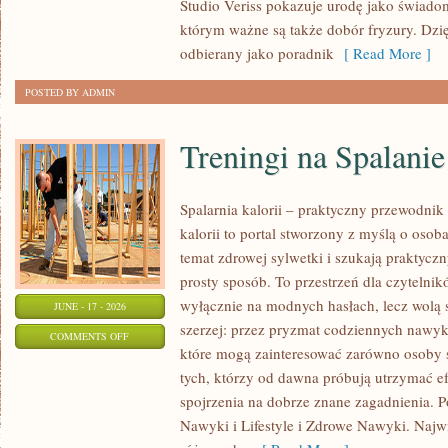
Studio Veriss pokazuje urodę jako świado
STYLISTKI
którym ważne są także dobór fryzury. Dzi
odbierany jako poradnik
[ Read More ]
POSTED BY ADMIN
Treningi na Spalanie
Spalarnia kalorii – praktyczny przewodnik 
kalorii to portal stworzony z myślą o oso
temat zdrowej sylwetki i szukają praktycz
prosty sposób. To przestrzeń dla czytelnik
wyłącznie na modnych hasłach, lecz wolą s
JUNE - 17 - 2026
szerzej: przez pryzmat codziennych nawyk
ON
COMMENTS OFF
które mogą zainteresować zarówno osoby st
TRENINGI
tych, którzy od dawna próbują utrzymać ef
NA
spojrzenia na dobrze znane zagadnienia. P
SPALANIE
Nawyki i Lifestyle i Zdrowe Nawyki. Najwię
KALORII