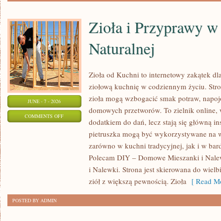
Zioła i Przyprawy 
Naturalnej
Zioła od Kuchni to internetowy zakątek dl
ziołową kuchnię w codziennym życiu. Stron
zioła mogą wzbogacić smak potraw, napojó
JUNE - 7 - 2026
domowych przetworów. To zielnik online, w
ON
COMMENTS OFF
dodatkiem do dań, lecz stają się główną in
ZIOŁA
pietruszka mogą być wykorzystywane na w
I
zarówno w kuchni tradycyjnej, jak i w bar
PRZYPRAWY
Polecam DIY – Domowe Mieszanki i Nale
W
i Nalewki. Strona jest skierowana do wielb
MEDYCYNIE
ziół z większą pewnością. Zioła
[ Read Mo
NATURALNEJ
POSTED BY ADMIN