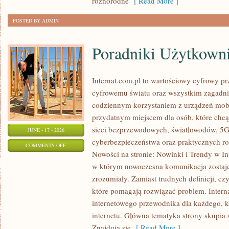
różnorodne
[ Read More ]
POSTED BY ADMIN
Poradniki Użytkown
Internat.com.pl to wartościowy cyfrowy 
cyfrowemu światu oraz wszystkim zagadnie
codziennym korzystaniem z urządzeń mobi
przydatnym miejscem dla osób, które chcą 
sieci bezprzewodowych, światłowodów, 5G
JUNE - 17 - 2026
cyberbezpieczeństwa oraz praktycznych r
ON
COMMENTS OFF
Nowości na stronie: Nowinki i Trendy w Int
PORADNIKI
w którym nowoczesna komunikacja zostaj
UŻYTKOWNIKA
zrozumiały. Zamiast trudnych definicji, cz
które pomagają rozwiązać problem. Intern
internetowego przewodnika dla każdego, k
internetu. Główna tematyka strony skupia 
Znajdują się
[ Read More ]