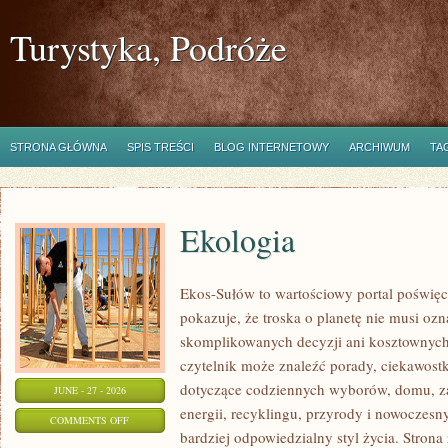
Turystyka, Podróże
STRONA GŁÓWNA
SPIS TREŚCI
BLOG INTERNETOWY
ARCHIWUM
TA
Ekologia
Ekos-Sułów to wartościowy portal poświęc
pokazuje, że troska o planetę nie musi oz
skomplikowanych decyzji ani kosztownych
czytelnik może znaleźć porady, ciekawostk
dotyczące codziennych wyborów, domu, z
JUNE - 27 - 2026
energii, recyklingu, przyrody i nowoczes
ON
COMMENTS OFF
bardziej odpowiedzialny styl życia. Strona
EKOLOGIA