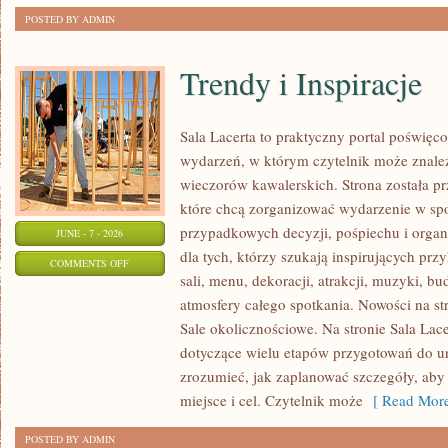
POSTED BY ADMIN
Trendy i Inspiracje
Sala Lacerta to praktyczny portal poświę
wydarzeń, w którym czytelnik może znaleź
wieczorów kawalerskich. Strona została p
które chcą zorganizować wydarzenie w sp
przypadkowych decyzji, pośpiechu i organ
JUNE - 7 - 2026
dla tych, którzy szukają inspirujących p
ON
COMMENTS OFF
sali, menu, dekoracji, atrakcji, muzyki, b
TRENDY
atmosfery całego spotkania. Nowości na st
I
Sale okolicznościowe. Na stronie Sala Lac
INSPIRACJE
dotyczące wielu etapów przygotowań do ur
zrozumieć, jak zaplanować szczegóły, aby
miejsce i cel. Czytelnik może
[ Read More
POSTED BY ADMIN