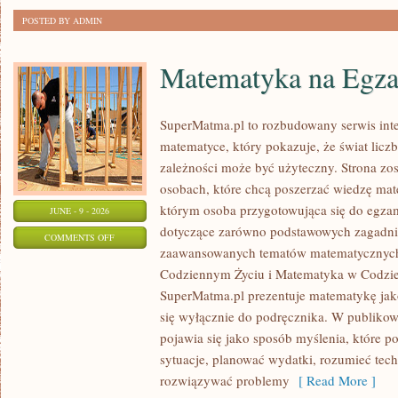
POSTED BY ADMIN
Matematyka na Egza
SuperMatma.pl to rozbudowany serwis in
matematyce, który pokazuje, że świat licz
zależności może być użyteczny. Strona zos
osobach, które chcą poszerzać wiedzę mat
którym osoba przygotowująca się do egza
JUNE - 9 - 2026
dotyczące zarówno podstawowych zagadnień
ON
COMMENTS OFF
zaawansowanych tematów matematycznych
MATEMATYKA
Codziennym Życiu i Matematyka w Codzie
NA
SuperMatma.pl prezentuje matematykę jako
EGZAMINIE
się wyłącznie do podręcznika. W publiko
pojawia się jako sposób myślenia, które 
sytuacje, planować wydatki, rozumieć tech
rozwiązywać problemy
[ Read More ]