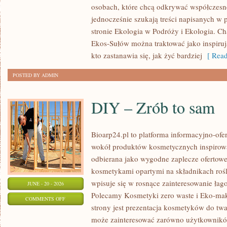
osobach, które chcą odkrywać współczesn
jednocześnie szukają treści napisanych w
stronie Ekologia w Podróży i Ekologia. Ch
Ekos-Sułów można traktować jako inspiru
kto zastanawia się, jak żyć bardziej
[ Read
POSTED BY ADMIN
DIY – Zrób to sam
Bioarp24.pl to platforma informacyjno-ofer
wokół produktów kosmetycznych inspirowa
odbierana jako wygodne zaplecze ofertowe d
kosmetykami opartymi na składnikach rośl
wpisuje się w rosnące zainteresowanie łag
JUNE - 20 - 2026
Polecamy Kosmetyki zero waste i Eko-m
ON
COMMENTS OFF
strony jest prezentacja kosmetyków do twar
DIY
może zainteresować zarówno użytkownik
–