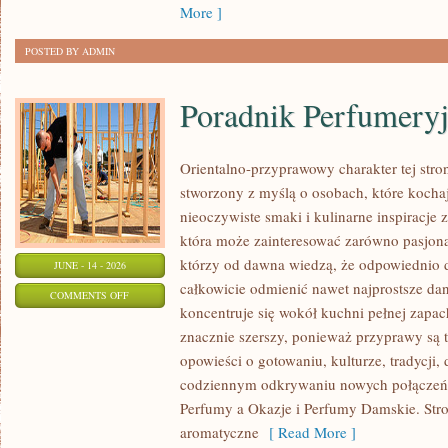
SIZE
More ]
POSTED BY ADMIN
Poradnik Perfumery
Orientalno-przyprawowy charakter tej stron
stworzony z myślą o osobach, które kocha
nieoczywiste smaki i kulinarne inspiracje z
która może zainteresować zarówno pasjonat
którzy od dawna wiedzą, że odpowiednio 
JUNE - 14 - 2026
całkowicie odmienić nawet najprostsze da
ON
COMMENTS OFF
koncentruje się wokół kuchni pełnej zapach
PORADNIK
znacznie szerszy, ponieważ przyprawy są 
PERFUMERYJNY
opowieści o gotowaniu, kulturze, tradycj
codziennym odkrywaniu nowych połącze
Perfumy a Okazje i Perfumy Damskie. Str
aromatyczne
[ Read More ]