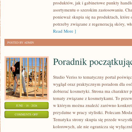
produktów, jak i gabinetowe punkty handl
ZRÓB
asortymentu o szerokim zastosowaniu. Char
TO
ponieważ skupia się na produktach, które
SAM
potrzeby związane z regeneracją skóry, wł
Read More ]
POSTED BY ADMIN
Poradnik początkujące
Studio Veriss to tematyczny portal pośw
wygląd oraz praktycznym poradom dla osó
dobierać kosmetyki. Strona ma charakter p
tematy związane z kosmetykami. To prze
w którym można znaleźć zarówno konkretn
JUNE - 18 - 2026
przydatne w pracy stylistki. Polecam Moda
ON
COMMENTS OFF
Tematyka strony skupia się przede wszys
PORADNIK
kolorowych, ale nie ogranicza się wyłącz
POCZĄTKUJĄCEJ