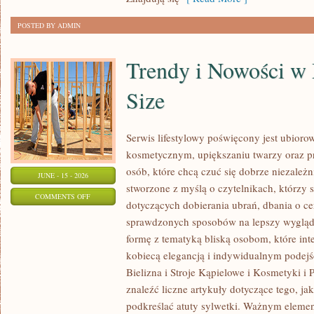
POSTED BY ADMIN
Trendy i Nowości w
Size
Serwis lifestylowy poświęcony jest ubioro
kosmetycznym, upiększaniu twarzy oraz
osób, które chcą czuć się dobrze niezależn
JUNE - 15 - 2026
stworzone z myślą o czytelnikach, którzy 
ON
COMMENTS OFF
dotyczących dobierania ubrań, dbania o cer
TRENDY
sprawdzonych sposobów na lepszy wygląd.
I
formę z tematyką bliską osobom, które inte
NOWOŚCI
kobiecą elegancją i indywidualnym podej
W
Bielizna i Stroje Kąpielowe i Kosmetyki i 
MODZIE
znaleźć liczne artykuły dotyczące tego, ja
PLUS
podkreślać atuty sylwetki. Ważnym eleme