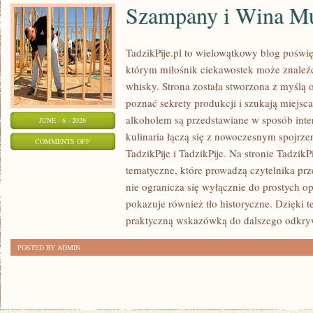
Szampany i Wina Mu
TadzikPije.pl to wielowątkowy blog poświ
którym miłośnik ciekawostek może znaleźć 
whisky. Strona została stworzona z myślą o
poznać sekrety produkcji i szukają miejsc
alkoholem są przedstawiane w sposób inte
JUNE - 6 - 2026
kulinaria łączą się z nowoczesnym spojrze
ON
COMMENTS OFF
TadzikPije i TadzikPije. Na stronie Tadzik
SZAMPANY
tematyczne, które prowadzą czytelnika prz
I
nie ogranicza się wyłącznie do prostych o
WINA
pokazuje również tło historyczne. Dzięki 
MUSUJĄCE
praktyczną wskazówką do dalszego odkry
POSTED BY ADMIN