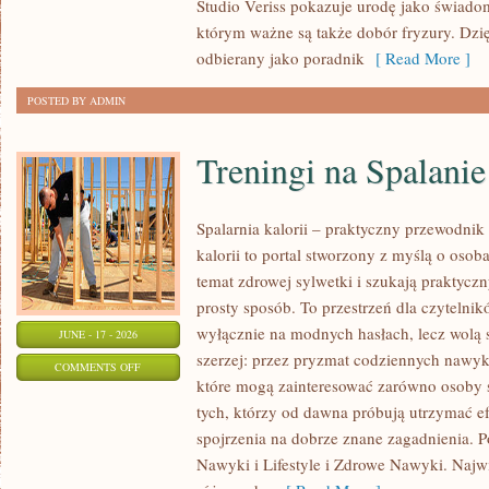
Studio Veriss pokazuje urodę jako świado
STYLISTKI
którym ważne są także dobór fryzury. Dzi
odbierany jako poradnik
[ Read More ]
POSTED BY ADMIN
Treningi na Spalanie
Spalarnia kalorii – praktyczny przewodnik 
kalorii to portal stworzony z myślą o oso
temat zdrowej sylwetki i szukają praktycz
prosty sposób. To przestrzeń dla czytelnik
wyłącznie na modnych hasłach, lecz wolą s
JUNE - 17 - 2026
szerzej: przez pryzmat codziennych nawyk
ON
COMMENTS OFF
które mogą zainteresować zarówno osoby st
TRENINGI
tych, którzy od dawna próbują utrzymać ef
NA
spojrzenia na dobrze znane zagadnienia. P
SPALANIE
Nawyki i Lifestyle i Zdrowe Nawyki. Najwię
KALORII