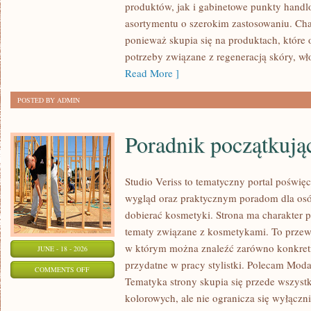
produktów, jak i gabinetowe punkty handl
ZRÓB
asortymentu o szerokim zastosowaniu. Char
TO
ponieważ skupia się na produktach, które
SAM
potrzeby związane z regeneracją skóry, wł
Read More ]
POSTED BY ADMIN
Poradnik początkujące
Studio Veriss to tematyczny portal pośw
wygląd oraz praktycznym poradom dla osó
dobierać kosmetyki. Strona ma charakter p
tematy związane z kosmetykami. To prze
w którym można znaleźć zarówno konkretn
JUNE - 18 - 2026
przydatne w pracy stylistki. Polecam Moda
ON
COMMENTS OFF
Tematyka strony skupia się przede wszys
PORADNIK
kolorowych, ale nie ogranicza się wyłącz
POCZĄTKUJĄCEJ