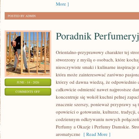
SIZE
More ]
POSTED BY ADMIN
Poradnik Perfumery
Orientalno-przyprawowy charakter tej stron
stworzony z myślą o osobach, które kocha
nieoczywiste smaki i kulinarne inspiracje z
która może zainteresować zarówno pasjonat
którzy od dawna wiedzą, że odpowiednio 
JUNE - 14 - 2026
całkowicie odmienić nawet najprostsze da
ON
COMMENTS OFF
koncentruje się wokół kuchni pełnej zapach
PORADNIK
znacznie szerszy, ponieważ przyprawy są 
PERFUMERYJNY
opowieści o gotowaniu, kulturze, tradycj
codziennym odkrywaniu nowych połącze
Perfumy a Okazje i Perfumy Damskie. Str
aromatyczne
[ Read More ]