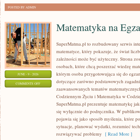
POSTED BY ADMIN
Matematyka na Egza
SuperMatma.pl to rozbudowany serwis in
matematyce, który pokazuje, że świat licz
zależności może być użyteczny. Strona zos
osobach, które chcą poszerzać wiedzę mat
którym osoba przygotowująca się do egza
JUNE - 9 - 2026
dotyczące zarówno podstawowych zagadnień
ON
COMMENTS OFF
zaawansowanych tematów matematycznych
MATEMATYKA
Codziennym Życiu i Matematyka w Codzie
NA
SuperMatma.pl prezentuje matematykę jako
EGZAMINIE
się wyłącznie do podręcznika. W publiko
pojawia się jako sposób myślenia, które 
sytuacje, planować wydatki, rozumieć tech
rozwiązywać problemy
[ Read More ]