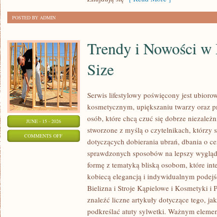
POSTED BY ADMIN
Trendy i Nowości w
Size
Serwis lifestylowy poświęcony jest ubioro
kosmetycznym, upiększaniu twarzy oraz
osób, które chcą czuć się dobrze niezależn
JUNE - 15 - 2026
stworzone z myślą o czytelnikach, którzy 
ON
COMMENTS OFF
dotyczących dobierania ubrań, dbania o cer
TRENDY
sprawdzonych sposobów na lepszy wygląd.
I
formę z tematyką bliską osobom, które inte
NOWOŚCI
kobiecą elegancją i indywidualnym podej
W
Bielizna i Stroje Kąpielowe i Kosmetyki i 
MODZIE
znaleźć liczne artykuły dotyczące tego, ja
PLUS
podkreślać atuty sylwetki. Ważnym eleme