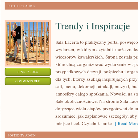
POSTED BY ADMIN
Trendy i Inspiracje
Sala Lacerta to praktyczny portal poświę
wydarzeń, w którym czytelnik może znaleź
wieczorów kawalerskich. Strona została p
które chcą zorganizować wydarzenie w sp
przypadkowych decyzji, pośpiechu i organ
JUNE - 7 - 2026
dla tych, którzy szukają inspirujących p
ON
COMMENTS OFF
sali, menu, dekoracji, atrakcji, muzyki, b
TRENDY
atmosfery całego spotkania. Nowości na st
I
Sale okolicznościowe. Na stronie Sala Lac
INSPIRACJE
dotyczące wielu etapów przygotowań do ur
zrozumieć, jak zaplanować szczegóły, aby
miejsce i cel. Czytelnik może
[ Read More
POSTED BY ADMIN