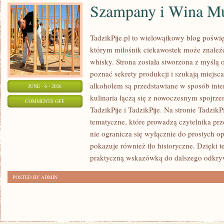
Szampany i Wina Mu
TadzikPije.pl to wielowątkowy blog poświ
którym miłośnik ciekawostek może znaleźć 
whisky. Strona została stworzona z myślą o
poznać sekrety produkcji i szukają miejsc
alkoholem są przedstawiane w sposób inte
JUNE - 6 - 2026
kulinaria łączą się z nowoczesnym spojrze
ON
COMMENTS OFF
TadzikPije i TadzikPije. Na stronie Tadzik
SZAMPANY
tematyczne, które prowadzą czytelnika prz
I
nie ogranicza się wyłącznie do prostych o
WINA
pokazuje również tło historyczne. Dzięki 
MUSUJĄCE
praktyczną wskazówką do dalszego odkry
POSTED BY ADMIN