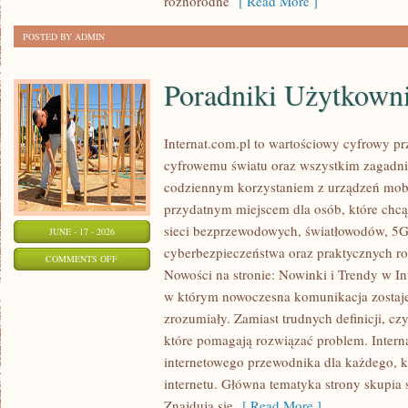
różnorodne
[ Read More ]
POSTED BY ADMIN
Poradniki Użytkown
Internat.com.pl to wartościowy cyfrowy 
cyfrowemu światu oraz wszystkim zagadnie
codziennym korzystaniem z urządzeń mobi
przydatnym miejscem dla osób, które chcą 
sieci bezprzewodowych, światłowodów, 5G
JUNE - 17 - 2026
cyberbezpieczeństwa oraz praktycznych r
ON
COMMENTS OFF
Nowości na stronie: Nowinki i Trendy w Int
PORADNIKI
w którym nowoczesna komunikacja zostaj
UŻYTKOWNIKA
zrozumiały. Zamiast trudnych definicji, cz
które pomagają rozwiązać problem. Intern
internetowego przewodnika dla każdego, k
internetu. Główna tematyka strony skupia 
Znajdują się
[ Read More ]