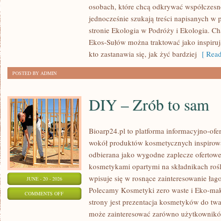
osobach, które chcą odkrywać współczesn
jednocześnie szukają treści napisanych w
stronie Ekologia w Podróży i Ekologia. Ch
Ekos-Sułów można traktować jako inspiru
kto zastanawia się, jak żyć bardziej
[ Read
POSTED BY ADMIN
DIY – Zrób to sam
Bioarp24.pl to platforma informacyjno-ofer
wokół produktów kosmetycznych inspirowa
odbierana jako wygodne zaplecze ofertowe d
kosmetykami opartymi na składnikach rośl
wpisuje się w rosnące zainteresowanie łag
JUNE - 20 - 2026
Polecamy Kosmetyki zero waste i Eko-m
ON
COMMENTS OFF
strony jest prezentacja kosmetyków do twar
DIY
może zainteresować zarówno użytkownik
–