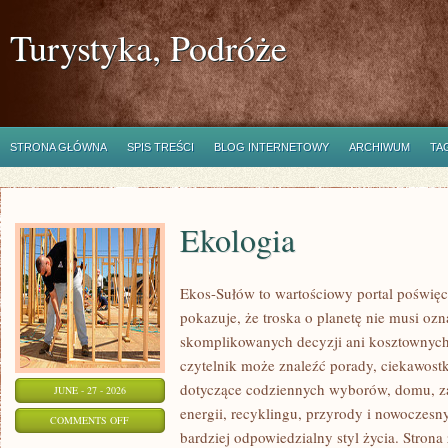
Turystyka, Podróże
STRONA GŁÓWNA
SPIS TREŚCI
BLOG INTERNETOWY
ARCHIWUM
TA
Ekologia
Ekos-Sułów to wartościowy portal poświęc
pokazuje, że troska o planetę nie musi oz
skomplikowanych decyzji ani kosztownych
czytelnik może znaleźć porady, ciekawostk
dotyczące codziennych wyborów, domu, z
JUNE - 27 - 2026
energii, recyklingu, przyrody i nowoczes
ON
COMMENTS OFF
bardziej odpowiedzialny styl życia. Strona
EKOLOGIA