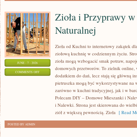
Zioła i Przyprawy 
Naturalnej
Zioła od Kuchni to internetowy zakątek dl
ziołową kuchnię w codziennym życiu. Stron
zioła mogą wzbogacić smak potraw, napojó
JUNE - 7 - 2026
domowych przetworów. To zielnik online, w
ON
COMMENTS OFF
dodatkiem do dań, lecz stają się główną in
ZIOŁA
pietruszka mogą być wykorzystywane na w
I
zarówno w kuchni tradycyjnej, jak i w bar
PRZYPRAWY
Polecam DIY – Domowe Mieszanki i Nale
W
i Nalewki. Strona jest skierowana do wielb
MEDYCYNIE
ziół z większą pewnością. Zioła
[ Read Mo
NATURALNEJ
POSTED BY ADMIN