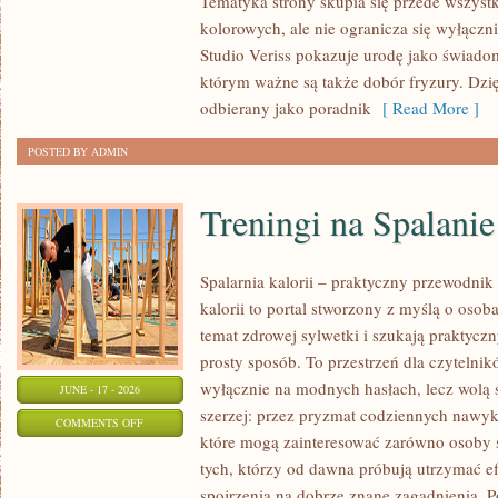
Tematyka strony skupia się przede wszys
PORADNIK
kolorowych, ale nie ogranicza się wyłącz
POCZĄTKUJĄCEJ
Studio Veriss pokazuje urodę jako świado
STYLISTKI
którym ważne są także dobór fryzury. Dzi
odbierany jako poradnik
[ Read More ]
POSTED BY ADMIN
Treningi na Spalanie
Spalarnia kalorii – praktyczny przewodnik 
kalorii to portal stworzony z myślą o oso
temat zdrowej sylwetki i szukają praktycz
prosty sposób. To przestrzeń dla czytelnik
wyłącznie na modnych hasłach, lecz wolą s
JUNE - 17 - 2026
szerzej: przez pryzmat codziennych nawyk
ON
COMMENTS OFF
które mogą zainteresować zarówno osoby st
TRENINGI
tych, którzy od dawna próbują utrzymać ef
NA
spojrzenia na dobrze znane zagadnienia. P