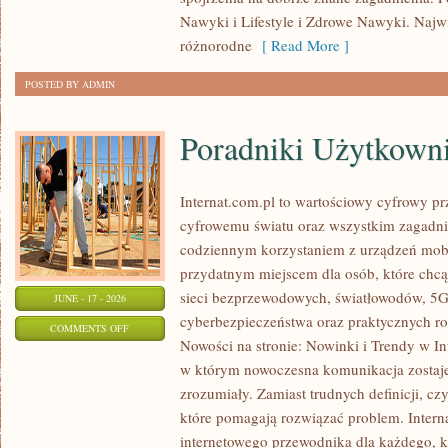
SPALANIE
Nawyki i Lifestyle i Zdrowe Nawyki. Najwię
KALORII
różnorodne
[ Read More ]
POSTED BY ADMIN
Poradniki Użytkown
Internat.com.pl to wartościowy cyfrowy 
cyfrowemu światu oraz wszystkim zagadnie
codziennym korzystaniem z urządzeń mobi
przydatnym miejscem dla osób, które chcą 
sieci bezprzewodowych, światłowodów, 5G
JUNE - 17 - 2026
cyberbezpieczeństwa oraz praktycznych r
ON
COMMENTS OFF
Nowości na stronie: Nowinki i Trendy w Int
PORADNIKI
w którym nowoczesna komunikacja zostaj
UŻYTKOWNIKA
zrozumiały. Zamiast trudnych definicji, cz
które pomagają rozwiązać problem. Intern
internetowego przewodnika dla każdego, k