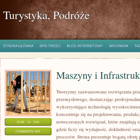
Turystyka, Podróże
STRONA GŁÓWNA
SPIS TREŚCI
BLOG INTERNETOWY
ARCHIWUM
TA
Maszyny i Infrastruk
Tworzymy zaawansowane rozwiązania prze
przemysłowego, dostarczając profesjonaln
wykorzystujące technologię wysokociśnien
koncentruje się na projektowaniu, produkc
nowoczesnych rozwiązań, które znajdują z
JUNE - 30 - 2026
gdzie liczy się wydajność, dokładność 
ON
COMMENTS OFF
procesów. Strona prezentuje bogatą ofertę
MASZYNY