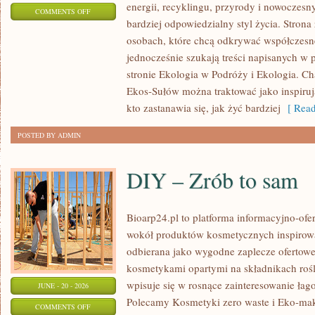
energii, recyklingu, przyrody i nowoczes
ON
COMMENTS OFF
bardziej odpowiedzialny styl życia. Strona
EKOLOGIA
osobach, które chcą odkrywać współczesn
jednocześnie szukają treści napisanych w
stronie Ekologia w Podróży i Ekologia. Ch
Ekos-Sułów można traktować jako inspiru
kto zastanawia się, jak żyć bardziej
[ Read
POSTED BY ADMIN
DIY – Zrób to sam
Bioarp24.pl to platforma informacyjno-ofer
wokół produktów kosmetycznych inspirowa
odbierana jako wygodne zaplecze ofertowe d
kosmetykami opartymi na składnikach rośl
wpisuje się w rosnące zainteresowanie łag
JUNE - 20 - 2026
Polecamy Kosmetyki zero waste i Eko-m
ON
COMMENTS OFF