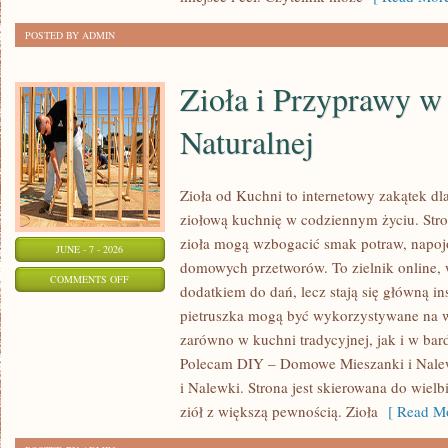
POSTED BY ADMIN
Zioła i Przyprawy 
Naturalnej
Zioła od Kuchni to internetowy zakątek dl
ziołową kuchnię w codziennym życiu. Stron
zioła mogą wzbogacić smak potraw, napojó
JUNE - 7 - 2026
domowych przetworów. To zielnik online, w
ON
COMMENTS OFF
dodatkiem do dań, lecz stają się główną in
ZIOŁA
pietruszka mogą być wykorzystywane na w
I
zarówno w kuchni tradycyjnej, jak i w bar
PRZYPRAWY
Polecam DIY – Domowe Mieszanki i Nale
W
i Nalewki. Strona jest skierowana do wielb
MEDYCYNIE
ziół z większą pewnością. Zioła
[ Read Mo
NATURALNEJ