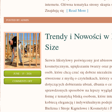
internetu. Główna tematyka strony skupia 
Znajdują się
[ Read More ]
POSTED BY ADMIN
Trendy i Nowości w
Size
Serwis lifestylowy poświęcony jest ubioro
kosmetycznym, upiększaniu twarzy oraz
osób, które chcą czuć się dobrze niezależn
JUNE - 15 - 2026
stworzone z myślą o czytelnikach, którzy 
ON
COMMENTS OFF
dotyczących dobierania ubrań, dbania o cer
TRENDY
sprawdzonych sposobów na lepszy wygląd.
I
formę z tematyką bliską osobom, które inte
NOWOŚCI
kobiecą elegancją i indywidualnym podej
W
Bielizna i Stroje Kąpielowe i Kosmetyki i 