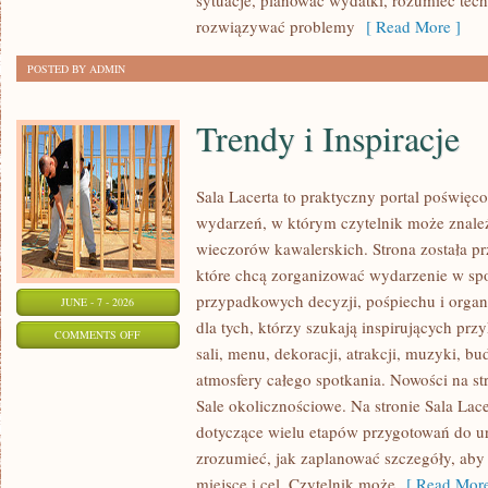
sytuacje, planować wydatki, rozumieć tech
rozwiązywać problemy
[ Read More ]
POSTED BY ADMIN
Trendy i Inspiracje
Sala Lacerta to praktyczny portal poświę
wydarzeń, w którym czytelnik może znaleź
wieczorów kawalerskich. Strona została p
które chcą zorganizować wydarzenie w sp
przypadkowych decyzji, pośpiechu i organ
JUNE - 7 - 2026
dla tych, którzy szukają inspirujących p
ON
COMMENTS OFF
sali, menu, dekoracji, atrakcji, muzyki, b
TRENDY
atmosfery całego spotkania. Nowości na st
I
Sale okolicznościowe. Na stronie Sala Lac
INSPIRACJE
dotyczące wielu etapów przygotowań do ur
zrozumieć, jak zaplanować szczegóły, aby
miejsce i cel. Czytelnik może
[ Read More