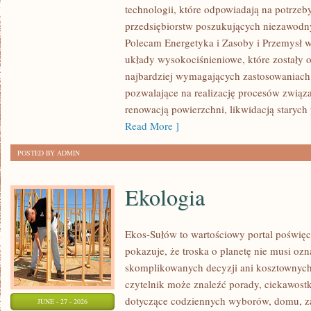
technologii, które odpowiadają na potrze
I
przedsiębiorstw poszukujących niezawodn
INFRASTRUKTURA
Polecam Energetyka i Zasoby i Przemysł w
układy wysokociśnieniowe, które zostały 
najbardziej wymagających zastosowaniach
pozwalające na realizację procesów związ
renowacją powierzchni, likwidacją staryc
Read More ]
POSTED BY ADMIN
Ekologia
Ekos-Sułów to wartościowy portal poświęc
pokazuje, że troska o planetę nie musi oz
skomplikowanych decyzji ani kosztownych
czytelnik może znaleźć porady, ciekawostk
dotyczące codziennych wyborów, domu, z
JUNE - 27 - 2026