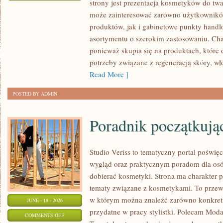
strony jest prezentacja kosmetyków do twar
DIY
może zainteresować zarówno użytkownik
–
produktów, jak i gabinetowe punkty handl
ZRÓB
asortymentu o szerokim zastosowaniu. Char
TO
ponieważ skupia się na produktach, które
SAM
potrzeby związane z regeneracją skóry, wł
Read More ]
POSTED BY ADMIN
Poradnik początkujące
Studio Veriss to tematyczny portal pośw
wygląd oraz praktycznym poradom dla osó
dobierać kosmetyki. Strona ma charakter p
tematy związane z kosmetykami. To prze
w którym można znaleźć zarówno konkretn
JUNE - 18 - 2026
przydatne w pracy stylistki. Polecam Moda
ON
COMMENTS OFF