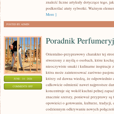
MODZIE
znaleźć liczne artykuły dotyczące tego, ja
PLUS
podkreślać atuty sylwetki. Ważnym eleme
SIZE
More ]
POSTED BY ADMIN
Poradnik Perfumery
Orientalno-przyprawowy charakter tej stron
stworzony z myślą o osobach, które kocha
nieoczywiste smaki i kulinarne inspiracje z
która może zainteresować zarówno pasjonat
którzy od dawna wiedzą, że odpowiednio 
JUNE - 14 - 2026
całkowicie odmienić nawet najprostsze da
ON
COMMENTS OFF
koncentruje się wokół kuchni pełnej zapach
PORADNIK
znacznie szerszy, ponieważ przyprawy są 
PERFUMERYJNY
opowieści o gotowaniu, kulturze, tradycj
codziennym odkrywaniu nowych połącze