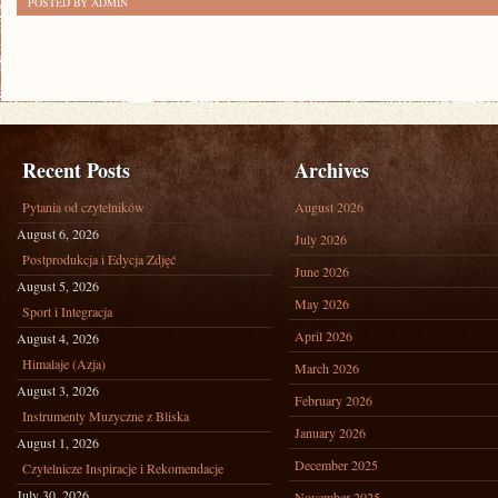
POSTED BY ADMIN
Recent Posts
Archives
Pytania od czytelników
August 2026
August 6, 2026
July 2026
Postprodukcja i Edycja Zdjęć
June 2026
August 5, 2026
May 2026
Sport i Integracja
April 2026
August 4, 2026
Himalaje (Azja)
March 2026
August 3, 2026
February 2026
Instrumenty Muzyczne z Bliska
January 2026
August 1, 2026
December 2025
Czytelnicze Inspiracje i Rekomendacje
July 30, 2026
November 2025