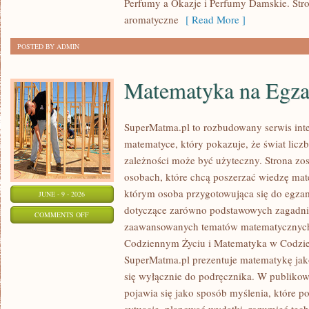
Perfumy a Okazje i Perfumy Damskie. Str
aromatyczne
[ Read More ]
POSTED BY ADMIN
Matematyka na Egza
SuperMatma.pl to rozbudowany serwis in
matematyce, który pokazuje, że świat licz
zależności może być użyteczny. Strona zos
osobach, które chcą poszerzać wiedzę mat
którym osoba przygotowująca się do egza
JUNE - 9 - 2026
dotyczące zarówno podstawowych zagadnień
ON
COMMENTS OFF
zaawansowanych tematów matematycznych
MATEMATYKA
Codziennym Życiu i Matematyka w Codzie
NA
SuperMatma.pl prezentuje matematykę jako
EGZAMINIE
się wyłącznie do podręcznika. W publiko
pojawia się jako sposób myślenia, które 