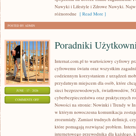
SPALANIE
Nawyki i Lifestyle i Zdrowe Nawyki. Najwię
KALORII
różnorodne
[ Read More ]
POSTED BY ADMIN
Poradniki Użytkown
Internat.com.pl to wartościowy cyfrowy 
cyfrowemu światu oraz wszystkim zagadnie
codziennym korzystaniem z urządzeń mobi
przydatnym miejscem dla osób, które chcą 
sieci bezprzewodowych, światłowodów, 5G
JUNE - 17 - 2026
cyberbezpieczeństwa oraz praktycznych r
ON
COMMENTS OFF
Nowości na stronie: Nowinki i Trendy w Int
PORADNIKI
w którym nowoczesna komunikacja zostaj
UŻYTKOWNIKA
zrozumiały. Zamiast trudnych definicji, cz
które pomagają rozwiązać problem. Intern
internetowego przewodnika dla każdego, k