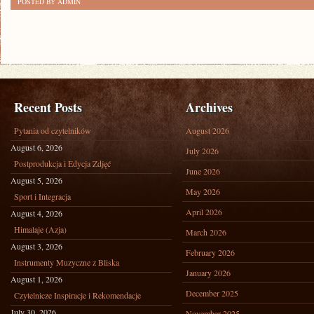
POSTED BY ADMIN
Recent Posts
Archives
Pytania od czytelników
August 2026
August 6, 2026
July 2026
Postprodukcja i Edycja Zdjęć
June 2026
August 5, 2026
May 2026
Sport i Integracja
April 2026
August 4, 2026
Himalaje (Azja)
March 2026
August 3, 2026
February 2026
Instrumenty Muzyczne z Bliska
January 2026
August 1, 2026
December 2025
Czytelnicze Inspiracje i Rekomendacje
July 30, 2026
November 2025