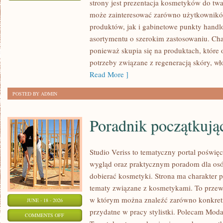
strony jest prezentacja kosmetyków do twar
DIY
może zainteresować zarówno użytkownik
–
produktów, jak i gabinetowe punkty handl
ZRÓB
asortymentu o szerokim zastosowaniu. Char
TO
ponieważ skupia się na produktach, które
SAM
potrzeby związane z regeneracją skóry, wł
Read More ]
POSTED BY ADMIN
Poradnik początkujące
Studio Veriss to tematyczny portal pośw
wygląd oraz praktycznym poradom dla osó
dobierać kosmetyki. Strona ma charakter p
tematy związane z kosmetykami. To prze
w którym można znaleźć zarówno konkretn
JUNE - 18 - 2026
przydatne w pracy stylistki. Polecam Moda
ON
COMMENTS OFF