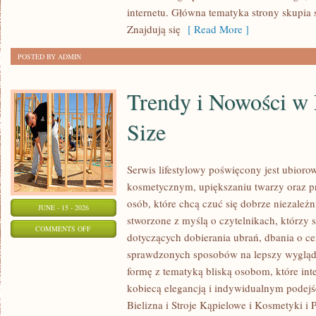
internetu. Główna tematyka strony skupia 
Znajdują się
[ Read More ]
POSTED BY ADMIN
Trendy i Nowości w
Size
Serwis lifestylowy poświęcony jest ubioro
kosmetycznym, upiększaniu twarzy oraz
osób, które chcą czuć się dobrze niezależn
JUNE - 15 - 2026
stworzone z myślą o czytelnikach, którzy 
ON
COMMENTS OFF
dotyczących dobierania ubrań, dbania o cer
TRENDY
sprawdzonych sposobów na lepszy wygląd.
I
formę z tematyką bliską osobom, które inte
NOWOŚCI
kobiecą elegancją i indywidualnym podej
W
Bielizna i Stroje Kąpielowe i Kosmetyki i 