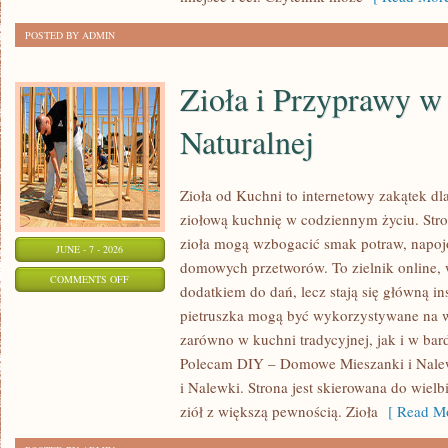
POSTED BY ADMIN
Zioła i Przyprawy 
Naturalnej
Zioła od Kuchni to internetowy zakątek dl
ziołową kuchnię w codziennym życiu. Stron
zioła mogą wzbogacić smak potraw, napojó
JUNE - 7 - 2026
domowych przetworów. To zielnik online, w
ON
COMMENTS OFF
dodatkiem do dań, lecz stają się główną in
ZIOŁA
pietruszka mogą być wykorzystywane na w
I
zarówno w kuchni tradycyjnej, jak i w bar
PRZYPRAWY
Polecam DIY – Domowe Mieszanki i Nale
W
i Nalewki. Strona jest skierowana do wielb
MEDYCYNIE
ziół z większą pewnością. Zioła
[ Read Mo
NATURALNEJ