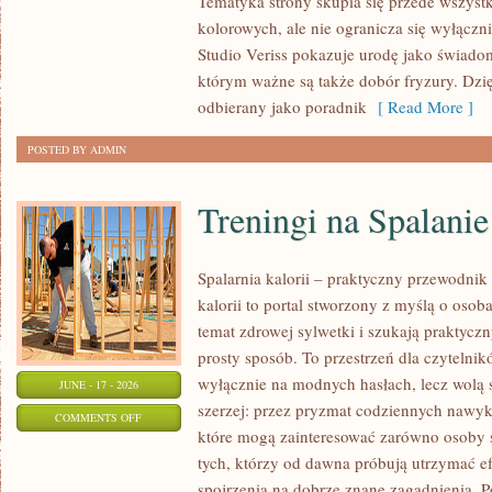
Tematyka strony skupia się przede wszys
PORADNIK
kolorowych, ale nie ogranicza się wyłącz
POCZĄTKUJĄCEJ
Studio Veriss pokazuje urodę jako świado
STYLISTKI
którym ważne są także dobór fryzury. Dzi
odbierany jako poradnik
[ Read More ]
POSTED BY ADMIN
Treningi na Spalanie
Spalarnia kalorii – praktyczny przewodnik 
kalorii to portal stworzony z myślą o oso
temat zdrowej sylwetki i szukają praktycz
prosty sposób. To przestrzeń dla czytelnik
wyłącznie na modnych hasłach, lecz wolą s
JUNE - 17 - 2026
szerzej: przez pryzmat codziennych nawyk
ON
COMMENTS OFF
które mogą zainteresować zarówno osoby st
TRENINGI
tych, którzy od dawna próbują utrzymać ef
NA
spojrzenia na dobrze znane zagadnienia. P