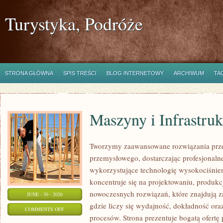
Turystyka, Podróże
STRONA GŁÓWNA
SPIS TREŚCI
BLOG INTERNETOWY
ARCHIWUM
TA
Maszyny i Infrastruk
Tworzymy zaawansowane rozwiązania prze
przemysłowego, dostarczając profesjonaln
wykorzystujące technologię wysokociśnien
koncentruje się na projektowaniu, produkc
nowoczesnych rozwiązań, które znajdują z
JUNE - 30 - 2026
gdzie liczy się wydajność, dokładność 
ON
COMMENTS OFF
procesów. Strona prezentuje bogatą ofertę
MASZYNY