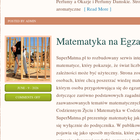
Perfumy a Okazje i Perfumy Damskie. Str
aromatyczne
[ Read More ]
POSTED BY ADMIN
Matematyka na Egza
SuperMatma.pl to rozbudowany serwis in
matematyce, który pokazuje, że świat licz
zależności może być użyteczny. Strona zos
osobach, które chcą poszerzać wiedzę mat
którym osoba przygotowująca się do egza
JUNE - 9 - 2026
dotyczące zarówno podstawowych zagadnień
ON
COMMENTS OFF
zaawansowanych tematów matematycznych
MATEMATYKA
Codziennym Życiu i Matematyka w Codzie
NA
SuperMatma.pl prezentuje matematykę jako
EGZAMINIE
się wyłącznie do podręcznika. W publiko
pojawia się jako sposób myślenia, które 