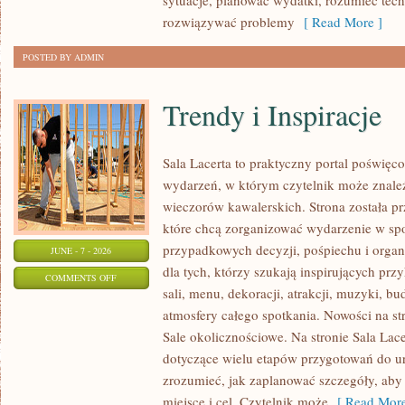
sytuacje, planować wydatki, rozumieć tech
rozwiązywać problemy
[ Read More ]
POSTED BY ADMIN
Trendy i Inspiracje
Sala Lacerta to praktyczny portal poświę
wydarzeń, w którym czytelnik może znaleź
wieczorów kawalerskich. Strona została p
które chcą zorganizować wydarzenie w sp
przypadkowych decyzji, pośpiechu i organ
JUNE - 7 - 2026
dla tych, którzy szukają inspirujących p
ON
COMMENTS OFF
sali, menu, dekoracji, atrakcji, muzyki, b
TRENDY
atmosfery całego spotkania. Nowości na st
I
Sale okolicznościowe. Na stronie Sala Lac
INSPIRACJE
dotyczące wielu etapów przygotowań do ur
zrozumieć, jak zaplanować szczegóły, aby
miejsce i cel. Czytelnik może
[ Read More