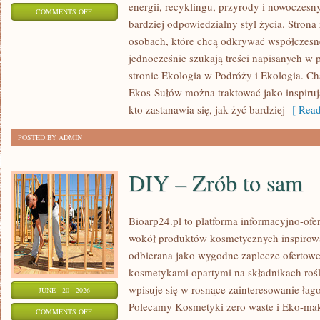
energii, recyklingu, przyrody i nowoczes
ON
COMMENTS OFF
bardziej odpowiedzialny styl życia. Strona
EKOLOGIA
osobach, które chcą odkrywać współczesn
jednocześnie szukają treści napisanych w
stronie Ekologia w Podróży i Ekologia. Ch
Ekos-Sułów można traktować jako inspiru
kto zastanawia się, jak żyć bardziej
[ Read
POSTED BY ADMIN
DIY – Zrób to sam
Bioarp24.pl to platforma informacyjno-ofer
wokół produktów kosmetycznych inspirowa
odbierana jako wygodne zaplecze ofertowe d
kosmetykami opartymi na składnikach rośl
wpisuje się w rosnące zainteresowanie łag
JUNE - 20 - 2026
Polecamy Kosmetyki zero waste i Eko-m
ON
COMMENTS OFF