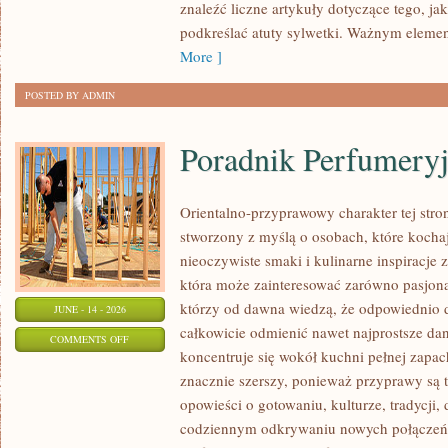
MODZIE
znaleźć liczne artykuły dotyczące tego, ja
PLUS
podkreślać atuty sylwetki. Ważnym eleme
SIZE
More ]
POSTED BY ADMIN
Poradnik Perfumery
Orientalno-przyprawowy charakter tej stron
stworzony z myślą o osobach, które kocha
nieoczywiste smaki i kulinarne inspiracje z
która może zainteresować zarówno pasjonat
którzy od dawna wiedzą, że odpowiednio 
JUNE - 14 - 2026
całkowicie odmienić nawet najprostsze da
ON
COMMENTS OFF
koncentruje się wokół kuchni pełnej zapach
PORADNIK
znacznie szerszy, ponieważ przyprawy są 
PERFUMERYJNY
opowieści o gotowaniu, kulturze, tradycj
codziennym odkrywaniu nowych połącze