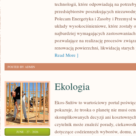
technologii, które odpowiadają na potrze
I
przedsiębiorstw poszukujących niezawodn
INFRASTRUKTURA
Polecam Energetyka i Zasoby i Przemysł w
układy wysokociśnieniowe, które zostały 
najbardziej wymagających zastosowaniach
pozwalające na realizację procesów związ
renowacją powierzchni, likwidacją staryc
Read More ]
POSTED BY ADMIN
Ekologia
Ekos-Sułów to wartościowy portal poświęc
pokazuje, że troska o planetę nie musi oz
skomplikowanych decyzji ani kosztownych
czytelnik może znaleźć porady, ciekawostk
dotyczące codziennych wyborów, domu, z
JUNE - 27 - 2026