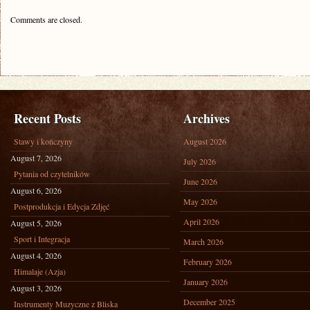
Comments are closed.
Recent Posts
Archives
Stawy i kończyny
August 2026
August 7, 2026
July 2026
Pytania od czytelników
June 2026
August 6, 2026
May 2026
Postprodukcja i Edycja Zdjęć
April 2026
August 5, 2026
Sport i Integracja
March 2026
August 4, 2026
February 2026
Himalaje (Azja)
January 2026
August 3, 2026
December 2025
Instrumenty Muzyczne z Bliska