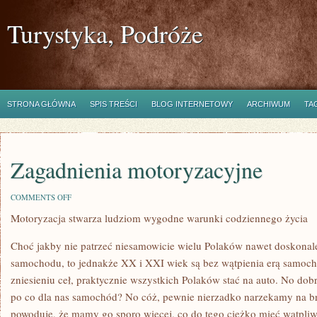
Turystyka, Podróże
STRONA GŁÓWNA
SPIS TREŚCI
BLOG INTERNETOWY
ARCHIWUM
TA
Zagadnienia motoryzacyjne
ON
COMMENTS OFF
ZAGADNIENIA
Motoryzacja stwarza ludziom wygodne warunki codziennego życia
MOTORYZACYJNE
Choć jakby nie patrzeć niesamowicie wielu Polaków nawet doskonal
samochodu, to jednakże XX i XXI wiek są bez wątpienia erą samoc
zniesieniu ceł, praktycznie wszystkich Polaków stać na auto. No do
po co dla nas samochód? No cóż, pewnie nierzadko narzekamy na b
powoduje, że mamy go sporo więcej, co do tego ciężko mieć wątpli