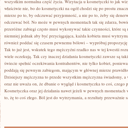
wszystkim normalna część życia. Wizytacja u kosmetyczki to jak wizy
W
SOBIE
właściwie nie, bo do kosmetyczki na ogół chodzi się po prostu znacz
PRZERÓŻNE
mierze po to, by odczuwać przyjemność, a nie po to, żeby się dener
odczuwać ból. No może w pewnych momentach tak się zdarza, bowi
przeróżne zabiegi często musi wykonywać takie czynności, które są
niemniej jednak aby być przyciągająca, każda kobieta musi wytrzym
również poddać się czasem pewnemu bólowi – wypróbuj propozycję 
Tak to już jest, wskutek tego mężczyźni rzadko nas w tej kwestii roz
wiele oczekują. Tak czy inaczej działania kosmetyczki zawsze są tak
świecie spełnić oczekiwania kontrahentów, nie tylko kobiet, poniew
poddają się pewnym zabiegom, mającym w głównej mierze prawidłow
Dzisiejszy mężczyzna to przede wszystkim mężczyzna świadomy, a w
oraz nie uważa on, że dbanie o wygląd i kosmetyczka to coś, czego p
Kosmetyczka oraz jej działania nawet jeżeli w pewnych momentach w
to, żę to coś złego. Ból jest do wytrzymania, a rezultaty przeważnie s