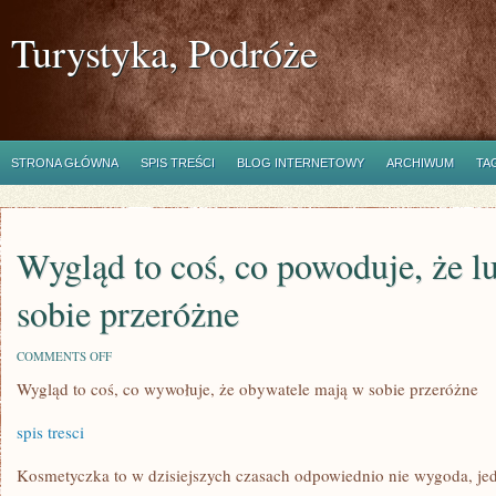
Turystyka, Podróże
STRONA GŁÓWNA
SPIS TREŚCI
BLOG INTERNETOWY
ARCHIWUM
TA
Wygląd to coś, co powoduje, że l
sobie przeróżne
ON
COMMENTS OFF
WYGLĄD
Wygląd to coś, co wywołuje, że obywatele mają w sobie przeróżne
TO
COŚ,
CO
spis tresci
POWODUJE,
ŻE
LUDZIE
Kosmetyczka to w dzisiejszych czasach odpowiednio nie wygoda, jedn
MAJĄ