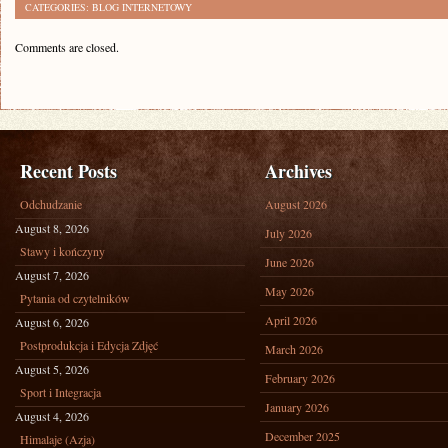
CATEGORIES:
BLOG INTERNETOWY
Comments are closed.
Recent Posts
Archives
Odchudzanie
August 2026
August 8, 2026
July 2026
Stawy i kończyny
June 2026
August 7, 2026
May 2026
Pytania od czytelników
April 2026
August 6, 2026
Postprodukcja i Edycja Zdjęć
March 2026
August 5, 2026
February 2026
Sport i Integracja
January 2026
August 4, 2026
December 2025
Himalaje (Azja)