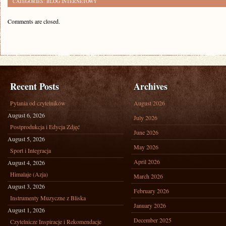
CATEGORIES:
BLOG INTERNETOWY
Comments are closed.
Recent Posts
Archives
Pytania od czytelników
August 2026
August 6, 2026
July 2026
Postprodukcja i Edycja Zdjęć
June 2026
August 5, 2026
May 2026
Sport i Integracja
April 2026
August 4, 2026
Himalaje (Azja)
March 2026
August 3, 2026
February 2026
Instrumenty Muzyczne z Bliska
January 2026
August 1, 2026
December 2025
Czytelnicze Inspiracje i Rekomendacje