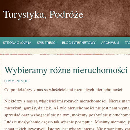
Turystyka, Podróże
STRONA GŁÓWNA
SPIS TREŚCI
BLOG INTERNETOWY
ARCHIWUM
TA
Wybieramy różne nieruchomości
ON
COMMENTS OFF
WYBIERAMY
Co poniektórzy z nas są właścicielami rozmaitych nieruchomości
RÓŻNE
NIERUCHOMOŚCI
Niektórzy z nas są właścicielami różnych nieruchomości. Nieraz m
mieszkań, garaży, działek. Aż tyle nieruchomości nie jest nam wyma
sprzedać oraz wzbogacić się na tym, możemy pozbyć się nieruchomo
Ludzie niesłychanie często tak właśnie postępują. Musimy niemniej 
temat takich inwestycji. Istotny jest własny interes. Nie pragniemy z