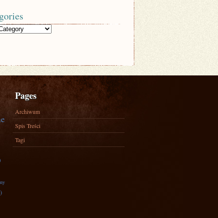
gories
Pages
Archiwum
ne
Spis Treści
Tagi
)
zny
)