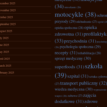
ecember 2025
(34)
mieszkanie
(26)
ovember 2025
motocykle
(38)
ochro
tober 2025
przyrody
(29)
odchudzanie
(27)
ogród
(2
ptember 2025
opieka
opieka społeczna
(28)
ugust 2025
profilaktyk
zdrowotna
(31)
ly 2025
(33)
przychodnia
(31)
psycholog
ne 2025
psychologia społeczna
(29)
(26)
recepty
(31)
ay 2025
rehabilitacja
(28)
sprzęt medyczny
(30)
ril 2025
szkoła
superfoods
(31)
arch 2025
(39)
bruary 2025
szpital
(31)
sztuka cyfrow
transport publiczny
(32
(27)
wiedza medyczna
(30)
wyposażenie
zajęcia
zabawa
(27)
wnętrz
(26)
dodatkowe
(31)
zdrowe