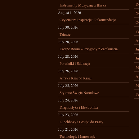
D
Instrumenty Muzyczne z Bliska
August 1, 2026
N
Czytelnicze Inspiracje i Rekomendacje
Oc
July 30, 2026
Se
Tatuaże
A
July 28, 2026
Escape Room – Przygody z Zamknięcia
Ju
July 28, 2026
Ju
Poradniki i Edukacja
M
July 26, 2026
Ap
Afryka Kraj po Kraju
M
July 25, 2026
Stylowe Święta Narodowe
Fe
July 24, 2026
Diagnostyka i Elektronika
July 23, 2026
Lunchboxy i Posiłki do Pracy
July 21, 2026
Technologie i Innowacje