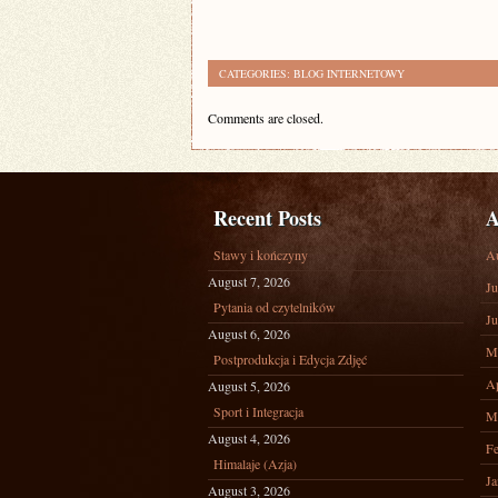
CATEGORIES:
BLOG INTERNETOWY
Comments are closed.
Recent Posts
A
Stawy i kończyny
A
August 7, 2026
Ju
Pytania od czytelników
Ju
August 6, 2026
M
Postprodukcja i Edycja Zdjęć
Ap
August 5, 2026
Sport i Integracja
M
August 4, 2026
Fe
Himalaje (Azja)
Ja
August 3, 2026