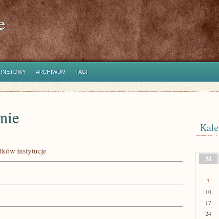
e
ERNETOWY
ARCHIWUM
TAGI
nie
Kale
ków instytucje
M
3
10
17
24