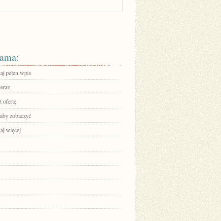
ama:
aj pełen wpis
teraz
 ofertę
 aby zobaczyć
aj więcej