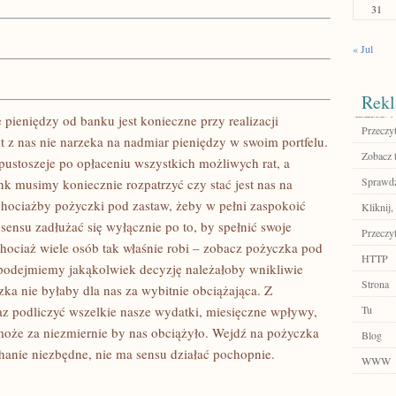
31
« Jul
Rekl
 pieniędzy od banku jest konieczne przy realizacji
Przeczyt
 z nas nie narzeka na nadmiar pieniędzy w swoim portfelu.
Zobacz 
ustoszeje po opłaceniu wszystkich możliwych rat, a
Sprawdź
nk musimy koniecznie rozpatrzyć czy stać jest nas na
chociażby pożyczki pod zastaw, żeby w pełni zaspokoić
Kliknij,
ensu zadłużać się wyłącznie po to, by spełnić swoje
Przeczyt
ociaż wiele osób tak właśnie robi – zobacz pożyczka pod
HTTP
podejmiemy jakąkolwiek decyzję należałoby wnikliwie
Strona
zka nie byłaby dla nas za wybitnie obciążająca. Z
raz podliczyć wszelkie nasze wydatki, miesięczne wpływy,
Tu
y może za niezmiernie by nas obciążyło. Wejdź na pożyczka
Blog
ychanie niezbędne, nie ma sensu działać pochopnie.
WWW