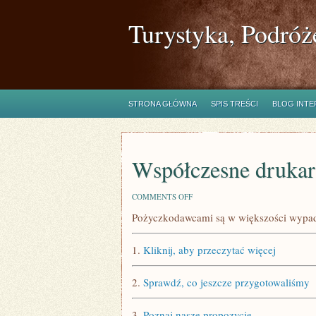
Turystyka, Podróż
STRONA GŁÓWNA
SPIS TREŚCI
BLOG INT
Współczesne drukar
ON
COMMENTS OFF
WSPÓŁCZESNE
Pożyczkodawcami są w większości wypad
DRUKARNIE
1.
Kliknij, aby przeczytać więcej
2.
Sprawdź, co jeszcze przygotowaliśmy
3.
Poznaj nasze propozycje