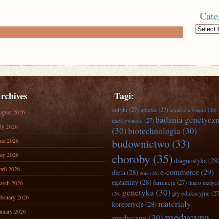
Cate
Categories
rchives
Tagi:
antyki
(27)
apteka
(27)
aranżacja wnętrz
(26)
ugust 2026
badania genetycz
asertywność
(27)
ly 2026
(30)
biotechnologia
(30)
ne 2026
budownictwo
(33)
ay 2026
choroby
(35)
diagnostyka
(28
ril 2026
e-commerce
(29)
dieta
(28)
dom
(26)
egzaminy
(28)
farmacja
(27)
arch 2026
fitness medyc
genetyka
(30)
gry edukacyjne
(27
(26)
bruary 2026
materiały
korepetycje
(28)
nuary 2026
medycyna
medyczne
(30)