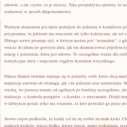
zdrowie, a nie czymś, co je niszczy. Taka perspektywa sprawia, że 
realizować w sposób długoterminowy.
Ważnym elementem jest także podejście do jedzenia w kontekście psyc
przypomina, że jedzenie ma znaczenie nie tylko kaloryczne, ale też 
Dlatego serwis promuje styl, w którym można jeść “normalnie”: z gło
wracać do planu po gorszym dniu, jak nie dramatyzować pojedynczy
relację z jedzeniem, która jest zdrowa. To szczególnie ważne dla osó
restrykcyjne diety i zmęczenie ciągłym liczeniem wszystkiego.
Fitness Station świetnie wpisuje się w potrzeby osób, które chcą mie
inspiracje zarówno do treningu, jak i do jedzenia oraz nastawienia
wiedzę, bo porusza tematy od ogólnych po bardziej szczegółowe, ale
realizacja → kontrola postępów → korekta → utrzymanie. Dzięki tem
w labiryncie porad, tylko ma wrażenie, że ktoś prowadzi go przez pr
Serwis często podkreśla, że każdy cel da się rozbić na małe kroki. 
realnych kroków: więcej białka, lepsze porcje, mniej podjadania, r