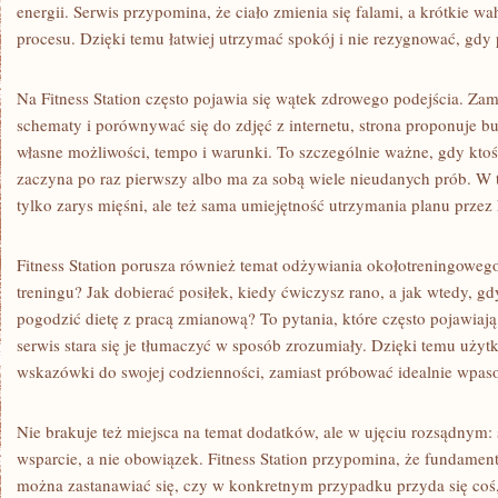
energii. Serwis przypomina, że ciało zmienia się falami, a krótkie w
procesu. Dzięki temu łatwiej utrzymać spokój i nie rezygnować, gdy 
Na Fitness Station często pojawia się wątek zdrowego podejścia. Zam
schematy i porównywać się do zdjęć z internetu, strona proponuje 
własne możliwości, tempo i warunki. To szczególnie ważne, gdy ktoś
zaczyna po raz pierwszy albo ma za sobą wiele nieudanych prób. W t
tylko zarys mięśni, ale też sama umiejętność utrzymania planu przez 
Fitness Station porusza również temat odżywiania okołotreningowego
treningu? Jak dobierać posiłek, kiedy ćwiczysz rano, a jak wtedy, g
pogodzić dietę z pracą zmianową? To pytania, które często pojawiają
serwis stara się je tłumaczyć w sposób zrozumiały. Dzięki temu uż
wskazówki do swojej codzienności, zamiast próbować idealnie wpas
Nie brakuje też miejsca na temat dodatków, ale w ujęciu rozsądnym:
wsparcie, a nie obowiązek. Fitness Station przypomina, że fundament
można zastanawiać się, czy w konkretnym przypadku przyda się coś