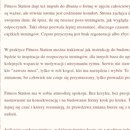
Fitness Station daje też impuls do dbania o formę w ujęciu całościow
są ważne, ale równie istotne jest codzienne komfort. Strona zachęca 
swojemu dniu: ile śpisz, ile się ruszasz poza treningiem, jak wygląda s
odpoczynek. Taki obraz pozwala lepiej zrozumieć, dlaczego czasem
ciężkich treningów. Często przyczyną jest brak regeneracji albo zbyt
W praktyce Fitness Station można traktować jak instrukcję do budowa
będzie to inspiracja do rozpoczęcia treningów, dla innych baza do u
kolejnych wsparcie w motywacji i utrzymaniu rytmu. Serwis nie staw
kto “zawsze musi”, tylko w roli kogoś, kto ma narzędzia i wybór. To
zmianom, bo człowiek nie czuje się przymuszony, tylko prowadzi pr
Fitness Station ma w sobie atmosferę spokoju. Bez krzyku, bez presji
nastawienie na konsekwencję i na budowanie formy krok po kroku. To
lepiej się czuć i którzy rozumieją, że prawdziwa zmiana bierze się z
euforii.
Jeśli więc szukasz miejsca, w którym trening łączy się z mądrym jed