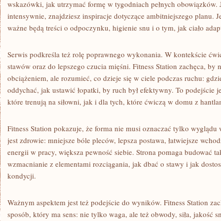
wskazówki, jak utrzymać formę w tygodniach pełnych obowiązków. Je
intensywnie, znajdziesz inspiracje dotyczące ambitniejszego planu. Je
ważne będą treści o odpoczynku, higienie snu i o tym, jak ciało adap
Serwis podkreśla też rolę poprawnego wykonania. W kontekście ćwic
stawów oraz do lepszego czucia mięśni. Fitness Station zachęca, by 
obciążeniem, ale rozumieć, co dzieje się w ciele podczas ruchu: gdzie
oddychać, jak ustawić łopatki, by ruch był efektywny. To podejście 
które trenują na siłowni, jak i dla tych, które ćwiczą w domu z hantla
Fitness Station pokazuje, że forma nie musi oznaczać tylko wyglądu 
jest zdrowie: mniejsze bóle pleców, lepsza postawa, łatwiejsze wcho
energii w pracy, większa pewność siebie. Strona pomaga budować taki
wzmacnianie z elementami rozciągania, jak dbać o stawy i jak dos
kondycji.
Ważnym aspektem jest też podejście do wyników. Fitness Station za
sposób, który ma sens: nie tylko waga, ale też obwody, siła, jakość