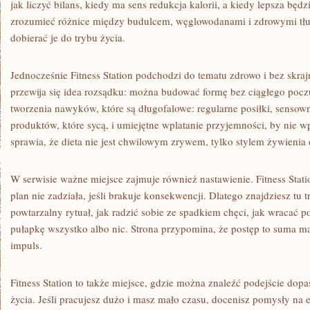
jak liczyć bilans, kiedy ma sens redukcja kalorii, a kiedy lepsza bę
zrozumieć różnice między budulcem, węglowodanami i zdrowymi tłus
dobierać je do trybu życia.
Jednocześnie Fitness Station podchodzi do tematu zdrowo i bez skraj
przewija się idea rozsądku: można budować formę bez ciągłego poczu
tworzenia nawyków, które są długofalowe: regularne posiłki, sensow
produktów, które sycą, i umiejętne wplatanie przyjemności, by nie wp
sprawia, że dieta nie jest chwilowym zrywem, tylko stylem żywieni
W serwisie ważne miejsce zajmuje również nastawienie. Fitness Stati
plan nie zadziała, jeśli brakuje konsekwencji. Dlatego znajdziesz tu 
powtarzalny rytuał, jak radzić sobie ze spadkiem chęci, jak wracać p
pułapkę wszystko albo nic. Strona przypomina, że postęp to suma m
impuls.
Fitness Station to także miejsce, gdzie można znaleźć podejście do
życia. Jeśli pracujesz dużo i masz mało czasu, docenisz pomysły na 