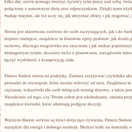
kilka dni, serwis pomaga tworzyć życiowy rytm pracy nad sobą: św
połączony z sensownym dietą oraz odpoczynkiem. Dzięki temu użytk
buduje mięśnie, ale też uczy się, jak utrzymać efekty i jak reagować
Strona jest skierowana zarówno do osób zaczynających, jak i do bard
dopiero startujesz, znajdziesz tu klarowne opisy podstaw: jak działa 
ruchowy, dlaczego rozgrzewka ma znaczenie i jak unikać popularnych 
treningowym rytmie, docenisz treści o planowaniu, zarządzaniu inte
łączyć wydolność z kompozycją ciała.
Fitness Station stawia na praktykę. Zamiast zasypywać czytelnika 
prowadzi do rozwiązań, które można wdrożyć od razu. Znajdziesz tu 
ciężarem, wskazówki dla osób lubiących trening tlenowy, a także p
Niezależnie od tego, czy Twoim celem jest odchudzanie, zmiana propo
znajdziesz kierunki, które ułatwiają podjęcie decyzji.
Ważnym filarem serwisu są treści dotyczące żywienia. Fitness Station
narzędzie dla energii i dobrego nastroju. Możesz trafić na materiały 