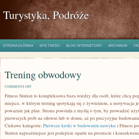
Turystyka, Podróże
STRONA GŁÓWNA
SPIS TREŚCI
BLOG INTERNETOWY
ARCHIWUM
TA
Trening obwodowy
ON
COMMENTS OFF
TRENING
Fitness Station to kompleksowa baza wiedzy dla osób, które chcą po
OBWODOWY
miejsce, w którym trening spotykają się z żywieniem, a motywacja je
poważnie jak plan. Strona powstała z myślą o tym, by prowadzić uż
pierwszych prób na siłowni lub w domu, aż po precyzyjne budowanie s
Ciekawe kategorie:
Pierwsze kroki w budowaniu nawyku
i Fitness po
Station najważniejsze jest podejście oparte na prostocie i konsekwe