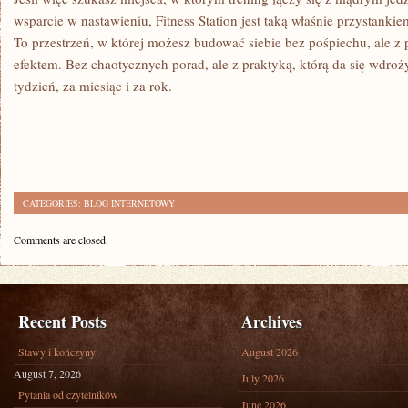
wsparcie w nastawieniu, Fitness Station jest taką właśnie przystanki
To przestrzeń, w której możesz budować siebie bez pośpiechu, ale z p
efektem. Bez chaotycznych porad, ale z praktyką, którą da się wdroży
tydzień, za miesiąc i za rok.
CATEGORIES:
BLOG INTERNETOWY
Comments are closed.
Recent Posts
Archives
Stawy i kończyny
August 2026
August 7, 2026
July 2026
Pytania od czytelników
June 2026