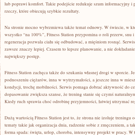
lub poprawi komfort. Takie podejście redukuje szum informacyjny 
rzeczy, które obiecują szybkie rezultaty.
Na stronie mocno wybrzmiewa także temat odnowy. W świecie, w kt
wszystko “na 100%”, Fitness Station przypomina o roli przerw, snu i 
regeneracja pozwala ciału się odbudować, a mięśniom rosnąć. Serwis 
zawsze znaczy lepiej. Czasem to lepsze planowanie, a nie dokładanie
największy postęp.
Fitness Station zachęca także do szukania własnej drogi w sporcie. 
podnoszeniu ciężarów, inna w wytrzymałości, a jeszcze inna w miesza
kondycji, trochę mobilności. Serwis pomaga dobrać aktywność do celu
dopasowanie zwiększa szanse, że trening stanie się czymś naturaln
Kiedy ruch sprawia choć odrobinę przyjemności, łatwiej utrzymać re
Dużą wartością Fitness Station jest to, że strona nie izoluje treningu
tematy takie jak organizacja dnia, radzenie sobie z zmęczeniem, a t
forma spada: święta, urlop, choroba, intensywny projekt w pracy. W