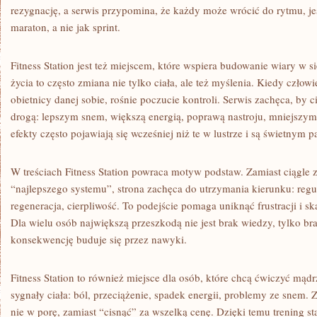
rezygnację, a serwis przypomina, że każdy może wrócić do rytmu, jeś
maraton, a nie jak sprint.
Fitness Station jest też miejscem, które wspiera budowanie wiary w si
życia to często zmiana nie tylko ciała, ale też myślenia. Kiedy człow
obietnicy danej sobie, rośnie poczucie kontroli. Serwis zachęca, by ci
drogą: lepszym snem, większą energią, poprawą nastroju, mniejszym
efekty często pojawiają się wcześniej niż te w lustrze i są świetnym 
W treściach Fitness Station powraca motyw podstaw. Zamiast ciągle 
“najlepszego systemu”, strona zachęca do utrzymania kierunku: regul
regeneracja, cierpliwość. To podejście pomaga uniknąć frustracji i 
Dla wielu osób największą przeszkodą nie jest brak wiedzy, tylko br
konsekwencję buduje się przez nawyki.
Fitness Station to również miejsce dla osób, które chcą ćwiczyć mąd
sygnały ciała: ból, przeciążenie, spadek energii, problemy ze snem.
nie w porę, zamiast “cisnąć” za wszelką cenę. Dzięki temu trening st