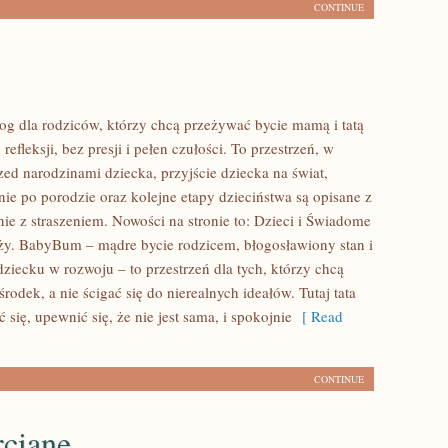
CONTINUE
g dla rodziców, którzy chcą przeżywać bycie mamą i tatą
refleksji, bez presji i pełen czułości. To przestrzeń, w
zed narodzinami dziecka, przyjście dziecka na świat,
nie po porodzie oraz kolejne etapy dzieciństwa są opisane z
ie z straszeniem. Nowości na stronie to: Dzieci i Świadome
ży. BabyBum – mądre bycie rodzicem, błogosławiony stan i
ziecku w rozwoju – to przestrzeń dla tych, którzy chcą
środek, a nie ścigać się do nierealnych ideałów. Tutaj tata
się, upewnić się, że nie jest sama, i spokojnie
[ Read
CONTINUE
rciane