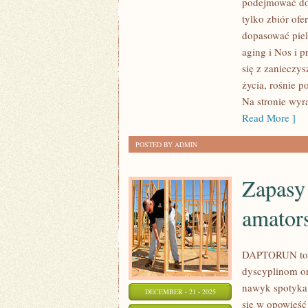
podejmować dob
I
tylko zbiór ofe
PRZECIWWSKAZANIA
dopasować piel
DO
aging i Nos i p
ZABIEGÓW
się z zanieczy
życia, rośnie p
I
Na stronie wyra
PIELĘGNACJA
Read More ]
SKÓRY
PO
POSTED BY ADMIN
ZABIEGACH
Zapasy 
amator
DAPTORUN to s
dyscyplinom ora
nawyk spotyka 
DECEMBER - 21 - 2025
się w opowieść 