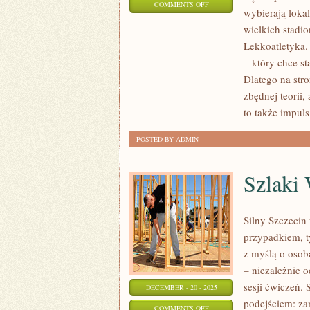
ON
COMMENTS OFF
wybierają loka
ZAPASY
wielkich stadi
I
Lekkoatletyka
PIŁKA
– który chce st
RĘCZNA
Dlatego na str
MŁODZIEŻOWA
zbędnej teorii
I
to także impuls
AMATORSKA
POSTED BY ADMIN
Szlaki
Silny Szczecin 
przypadkiem, 
z myślą o osoba
– niezależnie o
sesji ćwiczeń.
DECEMBER - 20 - 2025
podejściem: zam
ON
COMMENTS OFF