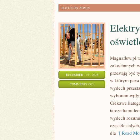
POSTED BY ADMIN
Elektr
oświetl
Magnaflow.pl t
zakochanych w 
przestają być t
DECEMBER - 19 - 2025
w którym perso
ON
COMMENTS OFF
wydech przest
ELEKTRYKA
wyborem wpływ
SAMOCHODOWA
Ciekawe katego
I
tarcze hamulco
SYSTEMY
wydech rozumia
OŚWIETLENIA
cząstek stałych
dla
[ Read Mor