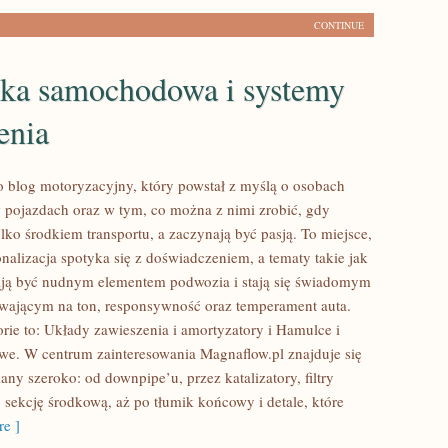
CONTINUE
yka samochodowa i systemy
enia
o blog motoryzacyjny, który powstał z myślą o osobach
pojazdach oraz w tym, co można z nimi zrobić, gdy
ylko środkiem transportu, a zaczynają być pasją. To miejsce,
nalizacja spotyka się z doświadczeniem, a tematy takie jak
ają być nudnym elementem podwozia i stają się świadomym
ającym na ton, responsywność oraz temperament auta.
rie to: Układy zawieszenia i amortyzatory i Hamulce i
we. W centrum zainteresowania Magnaflow.pl znajduje się
ny szeroko: od downpipe’u, przez katalizatory, filtry
, sekcję środkową, aż po tłumik końcowy i detale, które
e ]