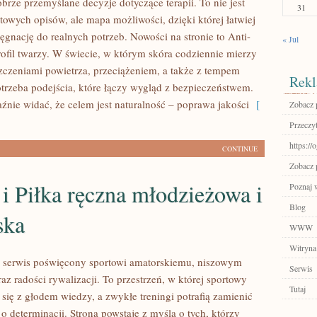
rze przemyślane decyzje dotyczące terapii. To nie jest
31
rtowych opisów, ale mapa możliwości, dzięki której łatwiej
ęgnację do realnych potrzeb. Nowości na stronie to Anti-
« Jul
rofil twarzy. W świecie, w którym skóra codziennie mierzy
szczeniami powietrza, przeciążeniem, a także z tempem
Rekl
otrzeba podejścia, które łączy wygląd z bezpieczeństwem.
źnie widać, że celem jest naturalność – poprawa jakości
[
Zobacz p
Przeczyt
https://
CONTINUE
Zobacz p
i Piłka ręczna młodzieżowa i
Poznaj 
Blog
ska
WWW
Witryna
erwis poświęcony sportowi amatorskiemu, niszowym
Serwis
z radości rywalizacji. To przestrzeń, w której sportowy
Tutaj
się z głodem wiedzy, a zwykłe treningi potrafią zamienić
o determinacji. Strona powstaje z myślą o tych, którzy