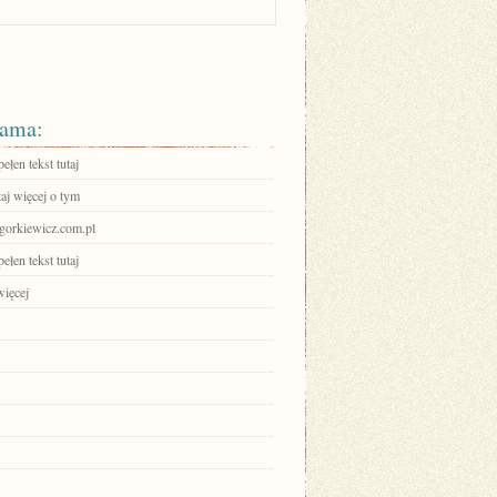
ama:
ełen tekst tutaj
aj więcej o tym
ogorkiewicz.com.pl
ełen tekst tutaj
więcej