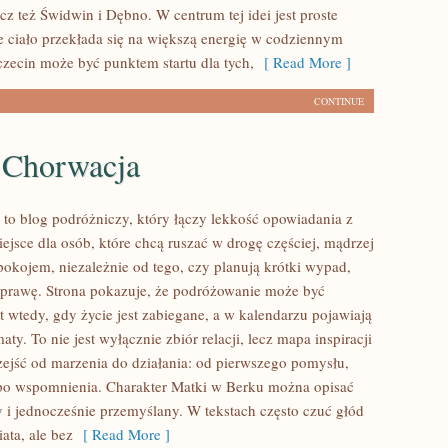
cz też Świdwin i Dębno. W centrum tej idei jest proste
ne ciało przekłada się na większą energię w codziennym
czecin może być punktem startu dla tych,
[ Read More ]
CONTINUE
i Chorwacja
to blog podróżniczy, który łączy lekkość opowiadania z
ejsce dla osób, które chcą ruszać w drogę częściej, mądrzej
pokojem, niezależnie od tego, czy planują krótki wypad,
prawę. Strona pokazuje, że podróżowanie może być
t wtedy, gdy życie jest zabiegane, a w kalendarzu pojawiają
ty. To nie jest wyłącznie zbiór relacji, lecz mapa inspiracji
ejść od marzenia do działania: od pierwszego pomysłu,
 po wspomnienia. Charakter Matki w Berku można opisać
 i jednocześnie przemyślany. W tekstach często czuć głód
ata, ale bez
[ Read More ]