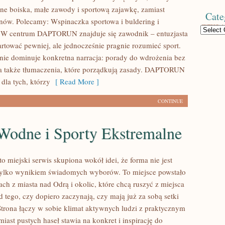
lne boiska, małe zawody i sportową zajawkę, zamiast
Cate
onów. Polecamy: Wspinaczka sportowa i buldering i
Categories
. W centrum DAPTORUN znajduje się zawodnik – entuzjasta
artować pewniej, ale jednocześnie pragnie rozumieć sport.
onie dominuje konkretna narracja: porady do wdrożenia bez
, a także tłumaczenia, które porządkują zasady. DAPTORUN
 dla tych, którzy
[ Read More ]
CONTINUE
 Wodne i Sporty Ekstremalne
to miejski serwis skupiona wokół idei, że forma nie jest
tylko wynikiem świadomych wyborów. To miejsce powstało
ch z miasta nad Odrą i okolic, które chcą ruszyć z miejsca
d tego, czy dopiero zaczynają, czy mają już za sobą setki
 Strona łączy w sobie klimat aktywnych ludzi z praktycznym
iast pustych haseł stawia na konkret i inspirację do