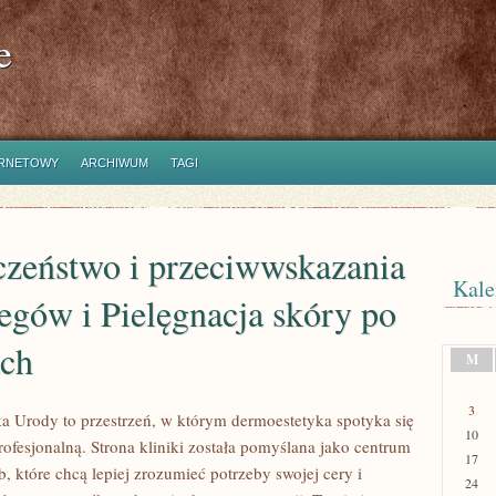
e
ERNETOWY
ARCHIWUM
TAGI
czeństwo i przeciwwskazania
Kale
egów i Pielęgnacja skóry po
ach
M
3
a Urody to przestrzeń, w którym dermoestetyka spotyka się
10
rofesjonalną. Strona kliniki została pomyślana jako centrum
17
, które chcą lepiej zrozumieć potrzeby swojej cery i
24