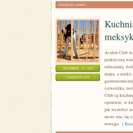
POSTED BY ADMIN
Kuchnia
meksyk
Avalon Club to
praktyczną wie
odważniej. Jeś
DECEMBER - 18 - 2025
mapa, a miska 
ON
COMMENTS OFF
gastronomiczn
KUCHNIA
(szwedzka, nor
TURECKA
Club są kuchni
I
opowieść, w któ
KUCHNIA
jak wydobyć au
MEKSYKAŃSKA
może stać się 
nowego
[ Read