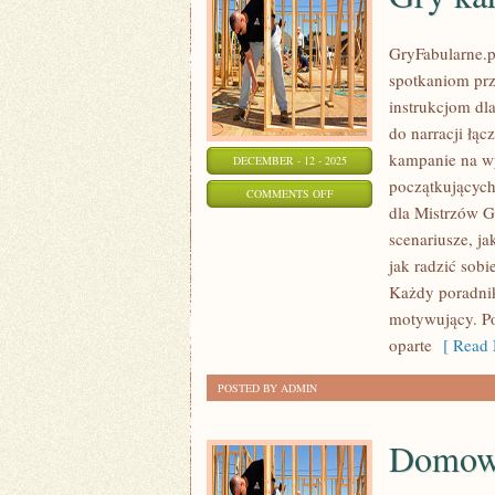
GryFabularne.p
spotkaniom prz
instrukcjom dl
do narracji łą
kampanie na w
DECEMBER - 12 - 2025
początkujących
ON
COMMENTS OFF
dla Mistrzów G
GRY
scenariusze, j
KARCIANE
jak radzić sob
Każdy poradnik
motywujący. P
oparte
[ Read 
POSTED BY ADMIN
Domow