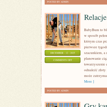
POSTED BY ADMIN
Relacje
BabyBum to blo
w sposób pełen 
którym czas pr
pierwsze tygod
szacunkiem, a n
DECEMBER - 12 - 2025
planowanie cią
ON
COMMENTS OFF
towarzyszenie d
RELACJE
odnaleźć złoty 
może zatrzymać 
More ]
POSTED BY ADMIN
Gry ka