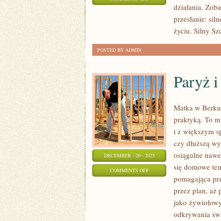
działania. Zoba
SZLAKI
przesłanie: sil
WODNE
życiu. Silny Sz
I
SPORTY
POSTED BY ADMIN
EKSTREMALNE
Paryż 
Matka w Berku 
praktyką. To mi
i z większym s
czy dłuższą wy
osiągalne nawe
DECEMBER - 20 - 2025
się domowe tema
ON
COMMENTS OFF
pomagająca prz
PARYŻ
przez plan, aż
I
jako żywiołowy
CHORWACJA
odkrywania świ