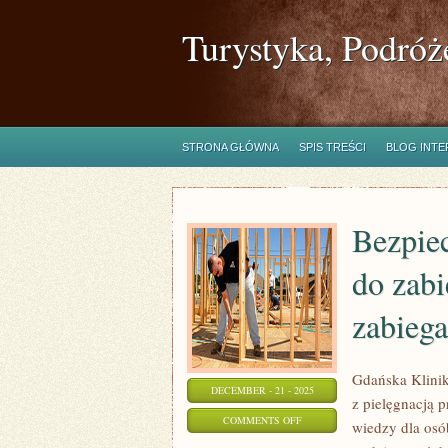
Turystyka, Podróż
STRONA GŁÓWNA
SPIS TREŚCI
BLOG INT
Bezpie
do zabi
zabieg
Gdańska Klinik
DECEMBER - 21 - 2025
z pielęgnacją p
ON
COMMENTS OFF
wiedzy dla osób
BEZPIECZEŃSTWO