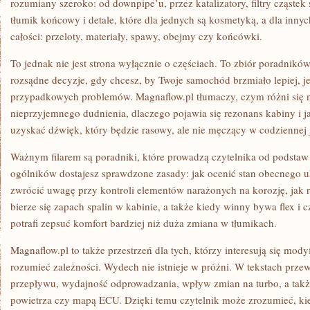
rozumiany szeroko: od downpipe’u, przez katalizatory, filtry cząstek 
tłumik końcowy i detale, które dla jednych są kosmetyką, a dla in
całości: przeloty, materiały, spawy, obejmy czy końcówki.
To jednak nie jest strona wyłącznie o częściach. To zbiór poradnik
rozsądne decyzje, gdy chcesz, by Twoje samochód brzmiało lepiej, je
przypadkowych problemów. Magnaflow.pl tłumaczy, czym różni się 
nieprzyjemnego dudnienia, dlaczego pojawia się rezonans kabiny i ja
uzyskać dźwięk, który będzie rasowy, ale nie męczący w codziennej 
Ważnym filarem są poradniki, które prowadzą czytelnika od podstaw
ogólników dostajesz sprawdzone zasady: jak ocenić stan obecnego
zwrócić uwagę przy kontroli elementów narażonych na korozję, jak
bierze się zapach spalin w kabinie, a także kiedy winny bywa flex i
potrafi zepsuć komfort bardziej niż duża zmiana w tłumikach.
Magnaflow.pl to także przestrzeń dla tych, którzy interesują się mod
rozumieć zależności. Wydech nie istnieje w próżni. W tekstach przewi
przepływu, wydajność odprowadzania, wpływ zmian na turbo, a takż
powietrza czy mapą ECU. Dzięki temu czytelnik może zrozumieć, kie