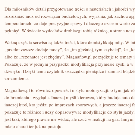
Dla miłośników detali przygotowano treści o materiałach i jakości 
rozróżniać inox od rozwiązań budżetowych, wyjaśnia, jak zachowują
temperaturach, co daje precyzyjne spawy i dlaczego czasem warto za
pęknięć. W świecie wydechów drobiazgi robią różnicę, a strona uczy,
Ważną częścią serwisu są także treści, które demistyfikują mity. W int
„przelot zawsze dodaje mocy”, że „im głośniej, tym szybciej”, że 
albo że „rezonator jest zbędny”. Magnaflow.pl porządkuje te tematy 
Pokazuje, że w jednym przypadku modyfikacja przyniesie zysk, a w
dźwięku. Dzięki temu czytelnik oszczędza pieniądze i zamiast błądzi
zrozumienie.
Magnaflow.pl to również opowieści o stylu motoryzacji: o tym, jak 
do brzmienia i wyglądu. Inaczej myśli kierowca, który buduje aut
inaczej ktoś, kto jeździ po imprezach sportowych, a jeszcze inaczej 
pokazuje te różnice i uczy dopasowywać modyfikacje do stylu jazd
jest taki, którego prawie nie widać, ale czuć w reakcji na gaz. Innym
miało charakter już na postoju.