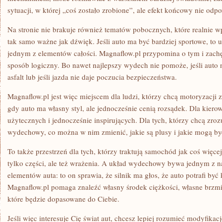
sytuacji, w której „coś zostało zrobione”, ale efekt końcowy nie od
Na stronie nie brakuje również tematów pobocznych, które realnie 
tak samo ważne jak dźwięk. Jeśli auto ma być bardziej sportowe, to 
jednym z elementów całości. Magnaflow.pl przypomina o tym i zach
sposób logiczny. Bo nawet najlepszy wydech nie pomoże, jeśli auto n
asfalt lub jeśli jazda nie daje poczucia bezpieczeństwa.
Magnaflow.pl jest więc miejscem dla ludzi, którzy chcą motoryzacji z
gdy auto ma własny styl, ale jednocześnie cenią rozsądek. Dla kierow
użytecznych i jednocześnie inspirujących. Dla tych, którzy chcą zroz
wydechowy, co można w nim zmienić, jakie są plusy i jakie mogą b
To także przestrzeń dla tych, którzy traktują samochód jak coś więcej
tylko części, ale też wrażenia. A układ wydechowy bywa jednym z na
elementów auta: to on sprawia, że silnik ma głos, że auto potrafi być 
Magnaflow.pl pomaga znaleźć własny środek ciężkości, własne brzmie
które będzie dopasowane do Ciebie.
Jeśli więc interesuje Cię świat aut, chcesz lepiej rozumieć modyfikac