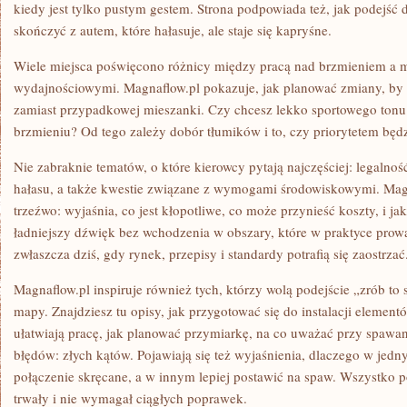
kiedy jest tylko pustym gestem. Strona podpowiada też, jak podejść 
skończyć z autem, które hałasuje, ale staje się kapryśne.
Wiele miejsca poświęcono różnicy między pracą nad brzmieniem a 
wydajnościowymi. Magnaflow.pl pokazuje, jak planować zmiany, by 
zamiast przypadkowej mieszanki. Czy chcesz lekko sportowego to
brzmieniu? Od tego zależy dobór tłumików i to, czy priorytetem będz
Nie zabraknie tematów, o które kierowcy pytają najczęściej: legalno
hałasu, a także kwestie związane z wymogami środowiskowymi. Mag
trzeźwo: wyjaśnia, co jest kłopotliwe, co może przynieść koszty, i j
ładniejszy dźwięk bez wchodzenia w obszary, które w praktyce pro
zwłaszcza dziś, gdy rynek, przepisy i standardy potrafią się zaostrzać
Magnaflow.pl inspiruje również tych, którzy wolą podejście „zrób to 
mapy. Znajdziesz tu opisy, jak przygotować się do instalacji elemen
ułatwiają pracę, jak planować przymiarkę, na co uważać przy spawan
błędów: złych kątów. Pojawiają się też wyjaśnienia, dlaczego w jedn
połączenie skręcane, a w innym lepiej postawić na spaw. Wszystko p
trwały i nie wymagał ciągłych poprawek.