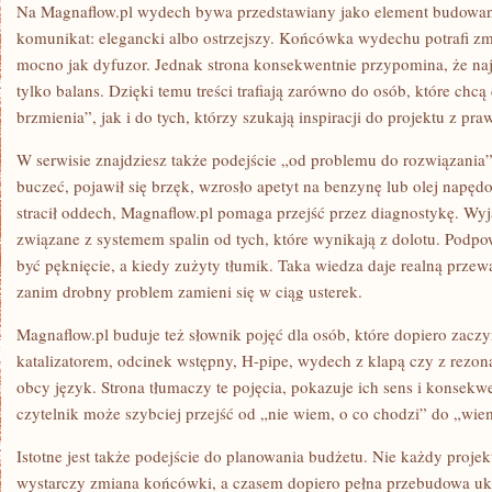
Na Magnaflow.pl wydech bywa przedstawiany jako element budowani
komunikat: elegancki albo ostrzejszy. Końcówka wydechu potrafi zmi
mocno jak dyfuzor. Jednak strona konsekwentnie przypomina, że najl
tylko balans. Dzięki temu treści trafiają zarówno do osób, które chcą
brzmienia”, jak i do tych, którzy szukają inspiracji do projektu z pr
W serwisie znajdziesz także podejście „od problemu do rozwiązania”.
buczeć, pojawił się brzęk, wzrosło apetyt na benzynę lub olej napędow
stracił oddech, Magnaflow.pl pomaga przejść przez diagnostykę. Wyj
związane z systemem spalin od tych, które wynikają z dolotu. Podp
być pęknięcie, a kiedy zużyty tłumik. Taka wiedza daje realną przew
zanim drobny problem zamieni się w ciąg usterek.
Magnaflow.pl buduje też słownik pojęć dla osób, które dopiero zaczy
katalizatorem, odcinek wstępny, H-pipe, wydech z klapą czy z rezona
obcy język. Strona tłumaczy te pojęcia, pokazuje ich sens i konsek
czytelnik może szybciej przejść od „nie wiem, o co chodzi” do „wie
Istotne jest także podejście do planowania budżetu. Nie każdy proj
wystarczy zmiana końcówki, a czasem dopiero pełna przebudowa ukł