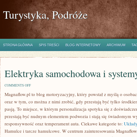
Turystyka, Podróże
STRONA GŁÓWNA
SPIS TREŚCI
BLOG INTERNETOWY
ARCHIWUM
TA
Elektryka samochodowa i systemy
ON
COMMENTS OFF
ELEKTRYKA
Magnaflow.pl to blog motoryzacyjny, który powstał z myślą o osob
SAMOCHODOWA
I
oraz w tym, co można z nimi zrobić, gdy przestają być tylko środkie
SYSTEMY
OŚWIETLENIA
pasją. To miejsce, w którym personalizacja spotyka się z doświadcze
przestają być nudnym elementem podwozia i stają się świadomym 
responsywność oraz temperament auta. Ciekawe kategorie to:
Układy
Hamulce i tarcze hamulcowe. W centrum zainteresowania Magnaflow.