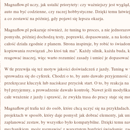
Magnaflow.pl uczy, jak ustalić priorytety: czy ważniejszy jest wygląd
auto ma być codzienne, czy raczej hobbystyczne. Dzięki temu łatwiej 
a co zostawić na później, gdy pojawi się lepsza okazja.
Magnaflow.pl pokazuje również, że tuning to proces, a nie jednora
pomysłu, później dochodzą testy, poprawki, dopasowanie, a na końcu 
całość działa zgodnie z planem. Strona inspiruje, by robić to świadom
kopiowania rozwiązań „bo ktoś tak ma”. Każdy silnik, każda buda, 
reagować inaczej, więc warto rozumieć zasady i umieć je dopasować 
W tle przewija się też motyw jakości doświadczeń z jazdy. Tuning w
sprowadza się do cyferek. Chodzi o to, by auto dawało przyjemność
przekręcasz kluczyk lub naciskasz przycisk start. O to, by reakcja n
był przyjemny, a prowadzenie dawało kontrolę. Nawet jeśli modyfika
całe wrażenie z jazdy i sprawić, że zwykła trasa do pracy staje się m
Magnaflow.pl trafia też do osób, które chcą uczyć się na przykładach
projektach w sposób, który daje pomysł: jak dobrać elementy, jak uni
zaplanować zestaw, by wszystko było kompatybilne. Dzięki temu nawe
mechanikiem, może rozmawiać z warsztatem bardziej świadomie, zad