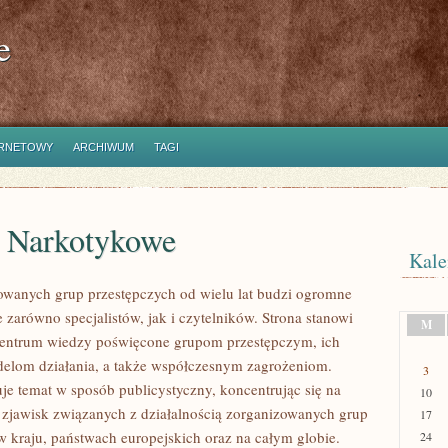
e
ERNETOWY
ARCHIWUM
TAGI
e Narkotykowe
Kale
owanych grup przestępczych od wielu lat budzi ogromne
 zarówno specjalistów, jak i czytelników. Strona stanowi
M
entrum wiedzy poświęcone grupom przestępczym, ich
elom działania, a także współczesnym zagrożeniom.
3
uje temat w sposób publicystyczny, koncentrując się na
10
 zjawisk związanych z działalnością zorganizowanych grup
17
w kraju, państwach europejskich oraz na całym globie.
24