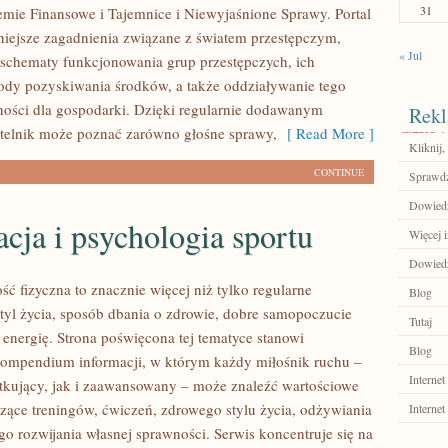
31
mie Finansowe i Tajemnice i Niewyjaśnione Sprawy. Portal
niejsze zagadnienia związane z światem przestępczym,
« Jul
 schematy funkcjonowania grup przestępczych, ich
tody pozyskiwania środków, a także oddziaływanie tego
lności dla gospodarki. Dzięki regularnie dodawanym
Rekl
telnik może poznać zarówno głośne sprawy,
[ Read More ]
Kliknij,
CONTINUE
Sprawdź
Dowiedz
ja i psychologia sportu
Więcej 
Dowiedz 
ść fizyczna to znacznie więcej niż tylko regularne
Blog
styl życia, sposób dbania o zdrowie, dobre samopoczucie
Tutaj
 energię. Strona poświęcona tej tematyce stanowi
Blog
ompendium informacji, w którym każdy miłośnik ruchu –
Internet
kujący, jak i zaawansowany – może znaleźć wartościowe
czące treningów, ćwiczeń, zdrowego stylu życia, odżywiania
Internet
o rozwijania własnej sprawności. Serwis koncentruje się na