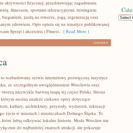
u aktywności fizycznej, przedstawiając zagadnienia
Cate
wnią, fitnessem, sportami rekreacyjnymi, treningiem
 bieganiem, jazdą na rowerze, jogą, regeneracją oraz
Categories
anym zdrowiem. Opis opiera się na tematyce publikowanej
ecam Sprzęt i akcesoria i Fitness.
[ Read More ]
CONTINUE
ca
o rozbudowany serwis internetowy poświęcony turystyce
sku, ze szczególnym uwzględnieniem Wrocławia oraz
e tworzą niezwykle barwną mapę tej części Polski. Strona
w którym można znaleźć ciekawe opisy dotyczące
torii, kultury, architektury, przyrody, wydarzeń, rekreacji
go życia w miastach i miasteczkach Dolnego Śląska. To
b, które lubią odkrywać lokalne historie. Moda Wrocław nie
yłącznie do najbardziej znanych atrakcji, ale pokazuje