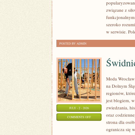
popularyzowani
I
związane z siło
PSYCHOLOGIA
funkcjonalnym,
SPORTU
szeroko rozumi
w serwisie. Pol
POSTED BY ADMIN
Świdni
Moda Wrocław t
na Dolnym Ślą
regionów, któr
jest blogiem, 
zwiedzania, his
JULY - 2 - 2026
oraz codzienne
ON
COMMENTS OFF
strona dla osó
ŚWIDNICA
ogranicza się w