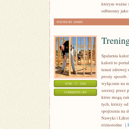
którym ważne s
odbierany jako
POSTED BY ADMIN
Trening
Spalarnia kalor
kalorii to por
temat zdrowej 
prosty sposób. 
wyłącznie na m
JUNE - 17 - 2026
szerzej: przez
ON
COMMENTS OFF
które mogą zai
TRENINGI
tych, którzy o
NA
spojrzenia na 
SPALANIE
Nawyki i Lifest
KALORII
różnorodne
[ R