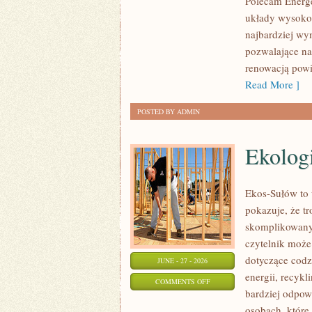
Polecam Energe
układy wysokoc
najbardziej wy
pozwalające na
renowacją powi
Read More ]
POSTED BY ADMIN
Ekolog
Ekos-Sułów to 
pokazuje, że t
skomplikowanyc
czytelnik może
dotyczące cod
JUNE - 27 - 2026
energii, recyk
ON
COMMENTS OFF
bardziej odpowi
EKOLOGIA
osobach, które