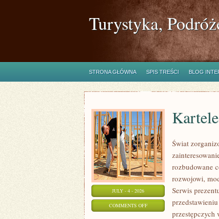
Turystyka, Podróż
STRONA GŁÓWNA
SPIS TREŚCI
BLOG INT
Kartel
Świat zorganiz
zainteresowanie
rozbudowane c
rozwojowi, mod
Serwis prezent
JULY - 4 - 2026
przedstawieniu
ON
COMMENTS OFF
przestępczych 
KARTELE