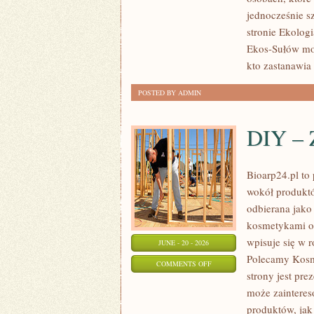
jednocześnie s
stronie Ekologi
Ekos-Sułów moż
kto zastanawia 
POSTED BY ADMIN
DIY – 
Bioarp24.pl to 
wokół produktó
odbierana jako 
kosmetykami op
wpisuje się w 
JUNE - 20 - 2026
Polecamy Kosm
ON
COMMENTS OFF
strony jest pre
DIY
może zaintere
–
produktów, jak