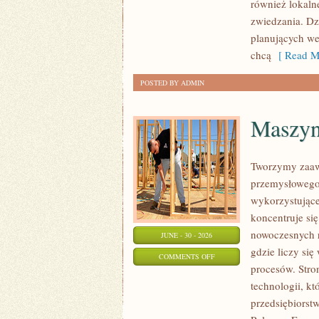
również lokaln
zwiedzania. Dz
planujących we
chcą
[ Read M
POSTED BY ADMIN
Maszyny
Tworzymy zaaw
przemysłowego,
wykorzystujące
koncentruje si
nowoczesnych r
JUNE - 30 - 2026
gdzie liczy s
ON
COMMENTS OFF
procesów. Stro
MASZYNY
technologii, k
I
przedsiębiorst
INFRASTRUKTURA