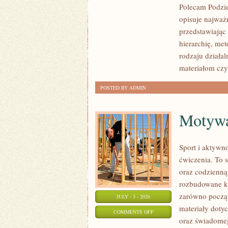
Polecam Podzie
NARKOTYKOWE
opisuje najważ
przedstawiając
hierarchię, me
rodzaju działa
materiałom czy
POSTED BY ADMIN
Motywac
Sport i aktywno
ćwiczenia. To 
oraz codzienną
rozbudowane k
zarówno począt
JULY - 3 - 2026
materiały doty
ON
COMMENTS OFF
oraz świadomeg
MOTYWACJA