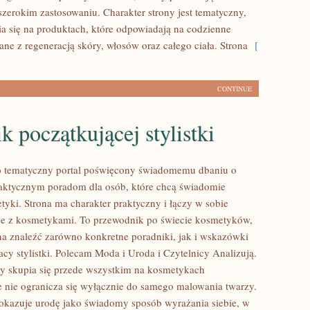
szerokim zastosowaniu. Charakter strony jest tematyczny,
a się na produktach, które odpowiadają na codzienne
ne z regeneracją skóry, włosów oraz całego ciała. Strona
[
CONTINUE
k początkującej stylistki
to tematyczny portal poświęcony świadomemu dbaniu o
aktycznym poradom dla osób, które chcą świadomie
tyki. Strona ma charakter praktyczny i łączy w sobie
ne z kosmetykami. To przewodnik po świecie kosmetyków,
 znaleźć zarówno konkretne poradniki, jak i wskazówki
cy stylistki. Polecam Moda i Uroda i Czytelnicy Analizują.
y skupia się przede wszystkim na kosmetykach
e nie ogranicza się wyłącznie do samego malowania twarzy.
pokazuje urodę jako świadomy sposób wyrażania siebie, w