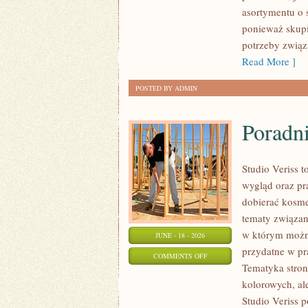
ZRÓB
asortymentu o 
TO
ponieważ skupi
SAM
potrzeby związa
Read More ]
POSTED BY ADMIN
Poradni
Studio Veriss 
wygląd oraz pr
dobierać kosme
tematy związa
w którym można
JUNE - 18 - 2026
przydatne w pra
ON
COMMENTS OFF
Tematyka stron
PORADNIK
kolorowych, al
POCZĄTKUJĄCEJ
Studio Veriss 
STYLISTKI