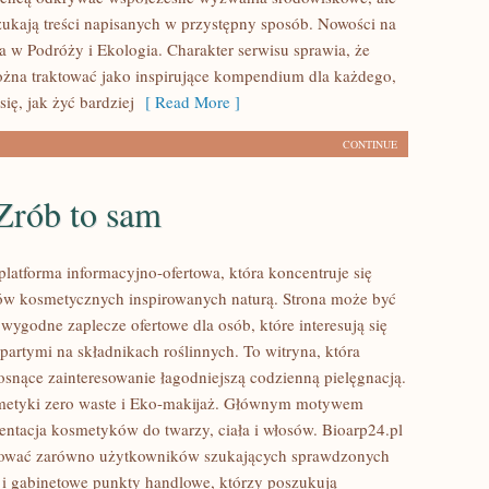
zukają treści napisanych w przystępny sposób. Nowości na
a w Podróży i Ekologia. Charakter serwisu sprawia, że
na traktować jako inspirujące kompendium dla każdego,
się, jak żyć bardziej
[ Read More ]
CONTINUE
Zrób to sam
platforma informacyjno-ofertowa, która koncentruje się
w kosmetycznych inspirowanych naturą. Strona może być
wygodne zaplecze ofertowe dla osób, które interesują się
artymi na składnikach roślinnych. To witryna, która
rosnące zainteresowanie łagodniejszą codzienną pielęgnacją.
etyki zero waste i Eko-makijaż. Głównym motywem
zentacja kosmetyków do twarzy, ciała i włosów. Bioarp24.pl
sować zarówno użytkowników szukających sprawdzonych
 i gabinetowe punkty handlowe, którzy poszukują