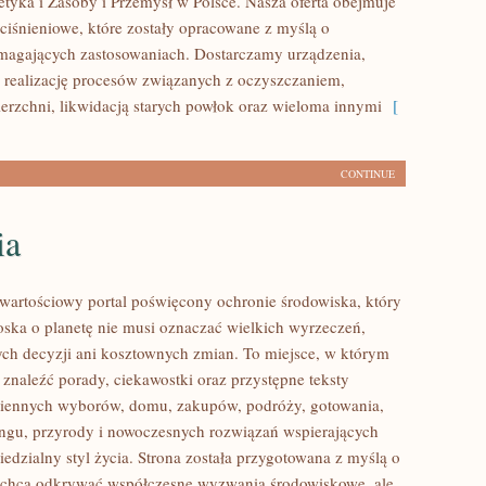
tyka i Zasoby i Przemysł w Polsce. Nasza oferta obejmuje
iśnieniowe, które zostały opracowane z myślą o
magających zastosowaniach. Dostarczamy urządzenia,
 realizację procesów związanych z oczyszczaniem,
erzchni, likwidacją starych powłok oraz wieloma innymi
[
CONTINUE
ia
wartościowy portal poświęcony ochronie środowiska, który
roska o planetę nie musi oznaczać wielkich wyrzeczeń,
h decyzji ani kosztownych zmian. To miejsce, w którym
 znaleźć porady, ciekawostki oraz przystępne teksty
ziennych wyborów, domu, zakupów, podróży, gotowania,
lingu, przyrody i nowoczesnych rozwiązań wspierających
edzialny styl życia. Strona została przygotowana z myślą o
 chcą odkrywać współczesne wyzwania środowiskowe, ale