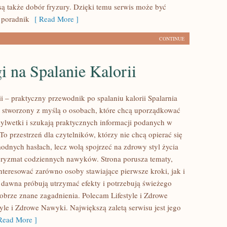
ą także dobór fryzury. Dzięki temu serwis może być
 poradnik
[ Read More ]
CONTINUE
i na Spalanie Kalorii
ii – praktyczny przewodnik po spalaniu kalorii Spalarnia
tal stworzony z myślą o osobach, które chcą uporządkować
sylwetki i szukają praktycznych informacji podanych w
To przestrzeń dla czytelników, którzy nie chcą opierać się
odnych hasłach, lecz wolą spojrzeć na zdrowy styl życia
 pryzmat codziennych nawyków. Strona porusza tematy,
nteresować zarówno osoby stawiające pierwsze kroki, jak i
d dawna próbują utrzymać efekty i potrzebują świeżego
dobrze znane zagadnienia. Polecam Lifestyle i Zdrowe
yle i Zdrowe Nawyki. Największą zaletą serwisu jest jego
ead More ]