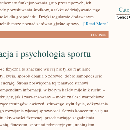
 schematy funkcjonowania grup przestępczych, ich
Cate
tody pozyskiwania środków, a także oddziaływanie tego
lności dla gospodarki. Dzięki regularnie dodawanym
Categories
telnik może poznać zarówno głośne sprawy,
[ Read More ]
CONTINUE
ja i psychologia sportu
ść fizyczna to znacznie więcej niż tylko regularne
styl życia, sposób dbania o zdrowie, dobre samopoczucie
 energię. Strona poświęcona tej tematyce stanowi
ompendium informacji, w którym każdy miłośnik ruchu –
kujący, jak i zaawansowany – może znaleźć wartościowe
czące treningów, ćwiczeń, zdrowego stylu życia, odżywiania
o rozwijania własnej sprawności. Serwis koncentruje się na
u aktywności fizycznej, przedstawiając zagadnienia
wnią, fitnessem, sportami rekreacyjnymi, treningiem