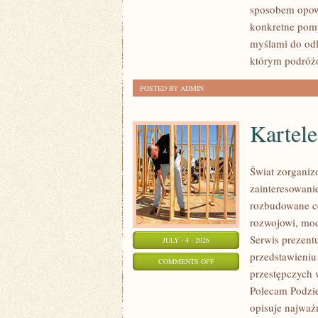
sposobem opow
konkretne pomy
myślami do odl
którym podróżo
POSTED BY ADMIN
Kartel
Świat zorganiz
zainteresowanie
rozbudowane c
rozwojowi, mod
Serwis prezent
JULY - 4 - 2026
przedstawieniu
ON
COMMENTS OFF
przestępczych 
KARTELE
Polecam Podzie
NARKOTYKOWE
opisuje najważ