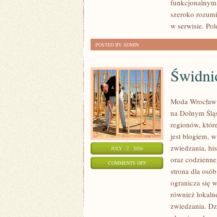
funkcjonalnym,
SPORTU
szeroko rozumi
w serwisie. Pol
POSTED BY ADMIN
Świdni
Moda Wrocław t
na Dolnym Ślą
regionów, któr
jest blogiem, 
zwiedzania, his
JULY - 2 - 2026
oraz codzienne
ON
COMMENTS OFF
strona dla osó
ŚWIDNICA
ogranicza się w
również lokaln
zwiedzania. Dz