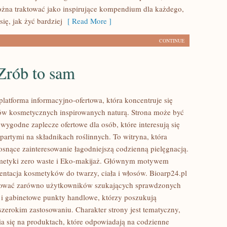
na traktować jako inspirujące kompendium dla każdego,
się, jak żyć bardziej
[ Read More ]
CONTINUE
Zrób to sam
platforma informacyjno-ofertowa, która koncentruje się
w kosmetycznych inspirowanych naturą. Strona może być
wygodne zaplecze ofertowe dla osób, które interesują się
artymi na składnikach roślinnych. To witryna, która
rosnące zainteresowanie łagodniejszą codzienną pielęgnacją.
etyki zero waste i Eko-makijaż. Głównym motywem
zentacja kosmetyków do twarzy, ciała i włosów. Bioarp24.pl
sować zarówno użytkowników szukających sprawdzonych
 i gabinetowe punkty handlowe, którzy poszukują
szerokim zastosowaniu. Charakter strony jest tematyczny,
a się na produktach, które odpowiadają na codzienne