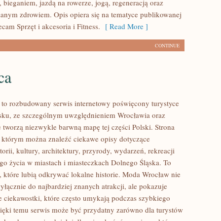
 bieganiem, jazdą na rowerze, jogą, regeneracją oraz
anym zdrowiem. Opis opiera się na tematyce publikowanej
ecam Sprzęt i akcesoria i Fitness.
[ Read More ]
CONTINUE
ca
o rozbudowany serwis internetowy poświęcony turystyce
sku, ze szczególnym uwzględnieniem Wrocławia oraz
e tworzą niezwykle barwną mapę tej części Polski. Strona
w którym można znaleźć ciekawe opisy dotyczące
torii, kultury, architektury, przyrody, wydarzeń, rekreacji
go życia w miastach i miasteczkach Dolnego Śląska. To
b, które lubią odkrywać lokalne historie. Moda Wrocław nie
yłącznie do najbardziej znanych atrakcji, ale pokazuje
e ciekawostki, które często umykają podczas szybkiego
ięki temu serwis może być przydatny zarówno dla turystów