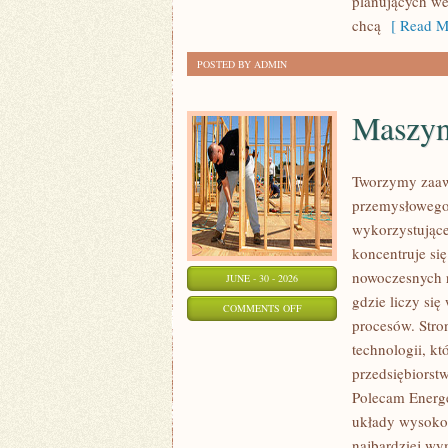
planujących we
chcą
[ Read M
POSTED BY ADMIN
Maszyny
Tworzymy zaaw
przemysłowego,
wykorzystujące
koncentruje si
nowoczesnych r
JUNE - 30 - 2026
gdzie liczy s
ON
COMMENTS OFF
procesów. Stro
MASZYNY
technologii, k
I
przedsiębiorst
INFRASTRUKTURA
Polecam Energe
układy wysokoc
najbardziej wy