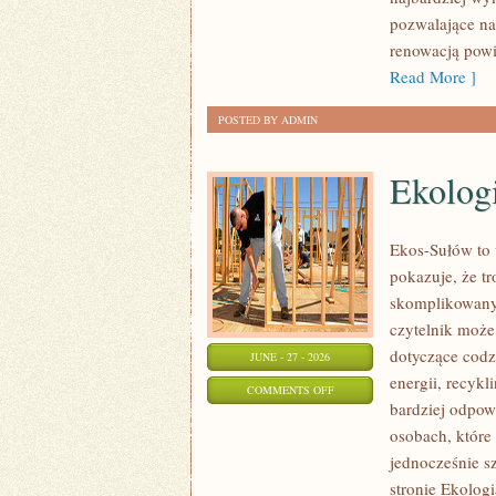
pozwalające na
renowacją powi
Read More ]
POSTED BY ADMIN
Ekolog
Ekos-Sułów to 
pokazuje, że t
skomplikowanyc
czytelnik może
dotyczące cod
JUNE - 27 - 2026
energii, recyk
ON
COMMENTS OFF
bardziej odpowi
EKOLOGIA
osobach, które
jednocześnie s
stronie Ekologi