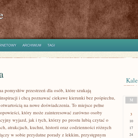
e
ERNETOWY
ARCHIWUM
TAGI
a
Kale
łna pomysłów przestrzeń dla osób, które szukają
inspiracji i chcą poznawać ciekawe kierunki bez pośpiechu,
M
i otwartością na nowe doświadczenia. To miejsce pełne
opowieści, który może zainteresować zarówno osoby
3
yjny wyjazd, jak i tych, którzy po prostu lubią czytać o
10
ach, atrakcjach, kuchni, historii oraz codzienności różnych
17
 łączy w sobie przydatne porady z lekkim, przystępnym
24