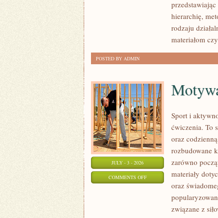
przedstawiając
hierarchię, me
rodzaju działa
materiałom czy
POSTED BY ADMIN
Motywac
Sport i aktywno
ćwiczenia. To 
oraz codzienną
rozbudowane k
zarówno począt
JULY - 3 - 2026
materiały doty
ON
COMMENTS OFF
oraz świadomeg
MOTYWACJA
popularyzowani
I
związane z siło
PSYCHOLOGIA