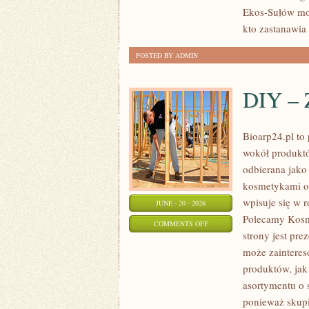
Ekos-Sułów moż
kto zastanawia 
POSTED BY ADMIN
DIY – 
Bioarp24.pl to 
wokół produktó
odbierana jako 
kosmetykami op
wpisuje się w 
JUNE - 20 - 2026
Polecamy Kosm
ON
COMMENTS OFF
strony jest pre
DIY
może zaintere
–
produktów, jak
ZRÓB
asortymentu o 
TO
ponieważ skupi