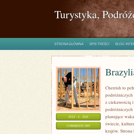
Turystyka, Podróż
STRONA GŁÓWNA
SPIS TREŚCI
BLOG INT
Brazyli
Cherrish to pe
podróżniczych 
z ciekawością 
podróżniczych 
planujące wakac
JULY - 6 - 2026
świecie, kultur
ON
COMMENTS OFF
krajów. Strona
BRAZYLIA