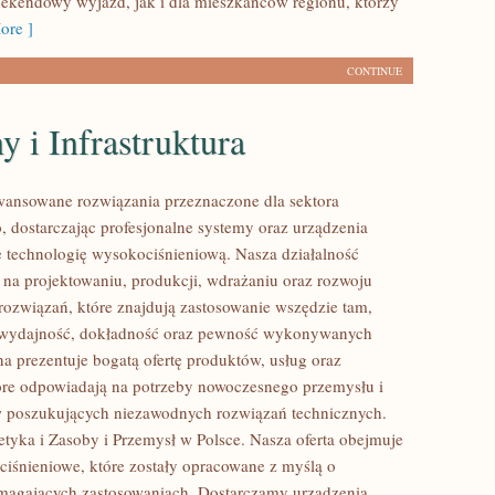
ekendowy wyjazd, jak i dla mieszkańców regionu, którzy
ore ]
CONTINUE
 i Infrastruktura
ansowane rozwiązania przeznaczone dla sektora
 dostarczając profesjonalne systemy oraz urządzenia
 technologię wysokociśnieniową. Nasza działalność
ę na projektowaniu, produkcji, wdrażaniu oraz rozwoju
ozwiązań, które znajdują zastosowanie wszędzie tam,
ię wydajność, dokładność oraz pewność wykonywanych
na prezentuje bogatą ofertę produktów, usług oraz
tóre odpowiadają na potrzeby nowoczesnego przemysłu i
w poszukujących niezawodnych rozwiązań technicznych.
tyka i Zasoby i Przemysł w Polsce. Nasza oferta obejmuje
iśnieniowe, które zostały opracowane z myślą o
magających zastosowaniach. Dostarczamy urządzenia,