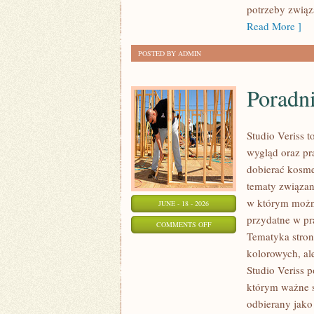
SAM
potrzeby związa
Read More ]
POSTED BY ADMIN
Poradni
Studio Veriss 
wygląd oraz pr
dobierać kosme
tematy związa
w którym można
JUNE - 18 - 2026
przydatne w pra
ON
COMMENTS OFF
Tematyka stron
PORADNIK
kolorowych, al
POCZĄTKUJĄCEJ
Studio Veriss 
STYLISTKI
którym ważne s
odbierany jako