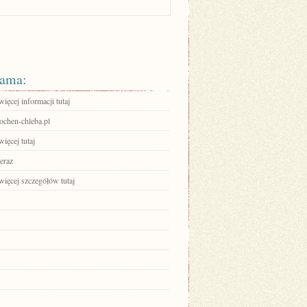
ama:
ięcej informacji tutaj
bochen-chleba.pl
ięcej tutaj
eraz
więcej szczegółów tutaj