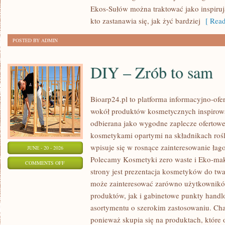
Ekos-Sułów można traktować jako inspiru
kto zastanawia się, jak żyć bardziej
[ Read
POSTED BY ADMIN
DIY – Zrób to sam
Bioarp24.pl to platforma informacyjno-ofer
wokół produktów kosmetycznych inspirowa
odbierana jako wygodne zaplecze ofertowe d
kosmetykami opartymi na składnikach rośl
wpisuje się w rosnące zainteresowanie łag
JUNE - 20 - 2026
Polecamy Kosmetyki zero waste i Eko-m
ON
COMMENTS OFF
strony jest prezentacja kosmetyków do twar
DIY
może zainteresować zarówno użytkownik
–
produktów, jak i gabinetowe punkty handl
ZRÓB
asortymentu o szerokim zastosowaniu. Char
TO
ponieważ skupia się na produktach, które