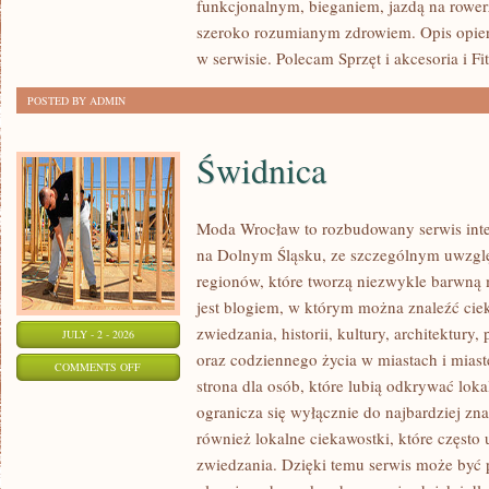
funkcjonalnym, bieganiem, jazdą na rowerz
SPORTU
szeroko rozumianym zdrowiem. Opis opier
w serwisie. Polecam Sprzęt i akcesoria i Fi
POSTED BY ADMIN
Świdnica
Moda Wrocław to rozbudowany serwis inte
na Dolnym Śląsku, ze szczególnym uwzgl
regionów, które tworzą niezwykle barwną m
jest blogiem, w którym można znaleźć cie
zwiedzania, historii, kultury, architektury,
JULY - 2 - 2026
oraz codziennego życia w miastach i mias
ON
COMMENTS OFF
strona dla osób, które lubią odkrywać lok
ŚWIDNICA
ogranicza się wyłącznie do najbardziej zna
również lokalne ciekawostki, które częst
zwiedzania. Dzięki temu serwis może być 