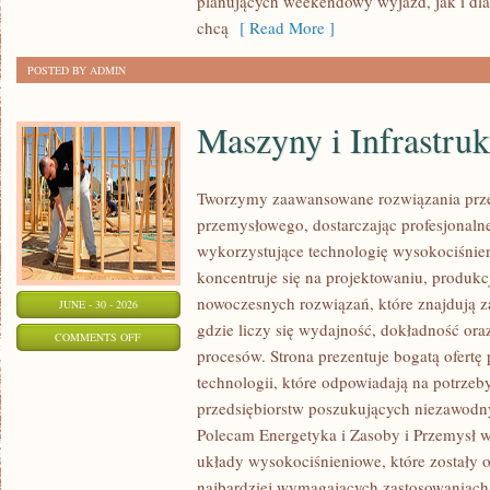
planujących weekendowy wyjazd, jak i dl
chcą
[ Read More ]
POSTED BY ADMIN
Maszyny i Infrastruk
Tworzymy zaawansowane rozwiązania prze
przemysłowego, dostarczając profesjonaln
wykorzystujące technologię wysokociśnien
koncentruje się na projektowaniu, produkc
nowoczesnych rozwiązań, które znajdują z
JUNE - 30 - 2026
gdzie liczy się wydajność, dokładność 
ON
COMMENTS OFF
procesów. Strona prezentuje bogatą ofertę
MASZYNY
technologii, które odpowiadają na potrze
I
przedsiębiorstw poszukujących niezawodn
INFRASTRUKTURA
Polecam Energetyka i Zasoby i Przemysł w
układy wysokociśnieniowe, które zostały 
najbardziej wymagających zastosowaniach