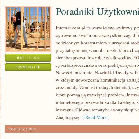
Poradniki Użytkown
Internat.com.pl to wartościowy cyfrowy 
cyfrowemu światu oraz wszystkim zagadnie
codziennym korzystaniem z urządzeń mobi
przydatnym miejscem dla osób, które chcą 
sieci bezprzewodowych, światłowodów, 5G
JUNE - 17 - 2026
cyberbezpieczeństwa oraz praktycznych r
ON
COMMENTS OFF
Nowości na stronie: Nowinki i Trendy w Int
PORADNIKI
w którym nowoczesna komunikacja zostaj
UŻYTKOWNIKA
zrozumiały. Zamiast trudnych definicji, cz
które pomagają rozwiązać problem. Intern
internetowego przewodnika dla każdego, k
internetu. Główna tematyka strony skupia 
Znajdują się
[ Read More ]
POSTED BY ADMIN