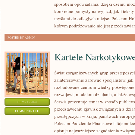
sposobem opowiadania, dzięki czemu moż
konkretne pomysły na wyjazd, jak i teksty
myślami do odległych miejsc. Polecam Hol
którym podróżowanie nie jest przedstawia
POSTED BY ADMIN
Kartele Narkotykow
Świat zorganizowanych grup przestępczych
zainteresowanie zarówno specjalistów, jak 
rozbudowane centrum wiedzy poświęcone 
rozwojowi, modelom działania, a także w
Serwis prezentuje temat w sposób publicys
JULY - 4 - 2026
przedstawieniu zjawisk związanych z dzia
ON
COMMENTS OFF
przestępczych w kraju, państwach europejs
KARTELE
Polecam Podziemie Finansowe i Tajemnice 
NARKOTYKOWE
opisuje najważniejsze zagadnienia związa