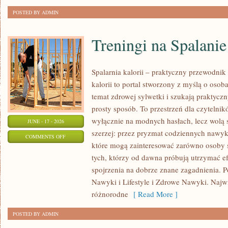
POSTED BY ADMIN
Treningi na Spalanie
Spalarnia kalorii – praktyczny przewodnik 
kalorii to portal stworzony z myślą o oso
temat zdrowej sylwetki i szukają praktycz
prosty sposób. To przestrzeń dla czytelnik
wyłącznie na modnych hasłach, lecz wolą s
JUNE - 17 - 2026
szerzej: przez pryzmat codziennych nawyk
ON
COMMENTS OFF
które mogą zainteresować zarówno osoby st
TRENINGI
tych, którzy od dawna próbują utrzymać ef
NA
spojrzenia na dobrze znane zagadnienia. P
SPALANIE
Nawyki i Lifestyle i Zdrowe Nawyki. Najwię
KALORII
różnorodne
[ Read More ]
POSTED BY ADMIN