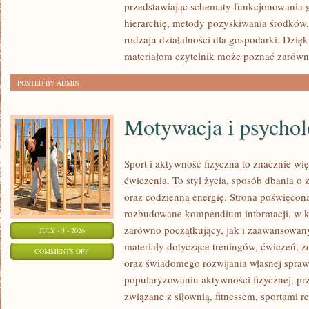
przedstawiając schematy funkcjonowania g
hierarchię, metody pozyskiwania środków,
rodzaju działalności dla gospodarki. Dzi
materiałom czytelnik może poznać zarówn
POSTED BY ADMIN
Motywacja i psychol
Sport i aktywność fizyczna to znacznie wię
ćwiczenia. To styl życia, sposób dbania o
oraz codzienną energię. Strona poświęcona
rozbudowane kompendium informacji, w k
zarówno początkujący, jak i zaawansowan
JULY - 3 - 2026
materiały dotyczące treningów, ćwiczeń, z
ON
COMMENTS OFF
oraz świadomego rozwijania własnej sprawn
MOTYWACJA
popularyzowaniu aktywności fizycznej, pr
I
związane z siłownią, fitnessem, sportami r
PSYCHOLOGIA