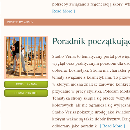
SAM
potrzeby związane z regeneracją skóry, wł
Read More ]
POSTED BY ADMIN
Poradnik początkujące
Studio Veriss to tematyczny portal pośw
wygląd oraz praktycznym poradom dla osó
dobierać kosmetyki. Strona ma charakter p
tematy związane z kosmetykami. To prze
w którym można znaleźć zarówno konkretn
JUNE - 18 - 2026
przydatne w pracy stylistki. Polecam Moda
ON
COMMENTS OFF
Tematyka strony skupia się przede wszys
PORADNIK
kolorowych, ale nie ogranicza się wyłącz
POCZĄTKUJĄCEJ
Studio Veriss pokazuje urodę jako świado
STYLISTKI
którym ważne są także dobór fryzury. Dzi
odbierany jako poradnik
[ Read More ]