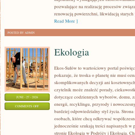
pozwalające na realizację procesów związ
renowacją powierzchni, likwidacją staryc
Read More ]
POSTED BY ADMIN
Ekologia
Ekos-Sułów to wartościowy portal poświęc
pokazuje, że troska o planetę nie musi oz
skomplikowanych decyzji ani kosztownych
czytelnik może znaleźć porady, ciekawostk
dotyczące codziennych wyborów, domu, z
JUNE - 27 - 2026
energii, recyklingu, przyrody i nowoczes
ON
COMMENTS OFF
bardziej odpowiedzialny styl życia. Strona
EKOLOGIA
osobach, które chcą odkrywać współczesn
jednocześnie szukają treści napisanych w
stronie Ekologia w Podróży i Ekologia. Ch