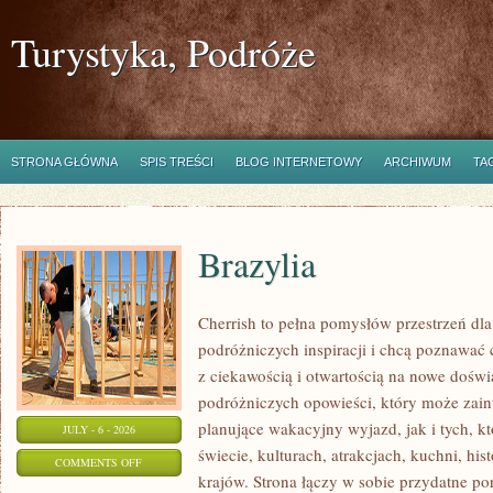
Turystyka, Podróże
STRONA GŁÓWNA
SPIS TREŚCI
BLOG INTERNETOWY
ARCHIWUM
TA
Brazylia
Cherrish to pełna pomysłów przestrzeń dla
podróżniczych inspiracji i chcą poznawać 
z ciekawością i otwartością na nowe doświ
podróżniczych opowieści, który może zai
planujące wakacyjny wyjazd, jak i tych, kt
JULY - 6 - 2026
świecie, kulturach, atrakcjach, kuchni, his
ON
COMMENTS OFF
krajów. Strona łączy w sobie przydatne p
BRAZYLIA