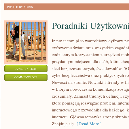
POSTED BY ADMIN
Poradniki Użytkown
Internat.com.pl to wartościowy cyfrowy 
cyfrowemu światu oraz wszystkim zagadnie
codziennym korzystaniem z urządzeń mobi
przydatnym miejscem dla osób, które chcą 
sieci bezprzewodowych, światłowodów, 5G
JUNE - 17 - 2026
cyberbezpieczeństwa oraz praktycznych r
ON
COMMENTS OFF
Nowości na stronie: Nowinki i Trendy w Int
PORADNIKI
w którym nowoczesna komunikacja zostaj
UŻYTKOWNIKA
zrozumiały. Zamiast trudnych definicji, cz
które pomagają rozwiązać problem. Intern
internetowego przewodnika dla każdego, k
internetu. Główna tematyka strony skupia 
Znajdują się
[ Read More ]