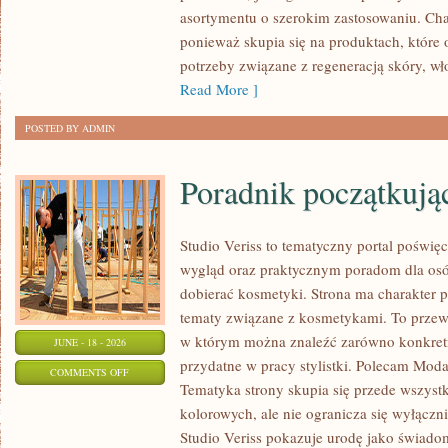
ZRÓB
asortymentu o szerokim zastosowaniu. Char
TO
ponieważ skupia się na produktach, które
SAM
potrzeby związane z regeneracją skóry, wł
Read More ]
POSTED BY ADMIN
Poradnik początkujące
Studio Veriss to tematyczny portal pośw
wygląd oraz praktycznym poradom dla osó
dobierać kosmetyki. Strona ma charakter p
tematy związane z kosmetykami. To prze
w którym można znaleźć zarówno konkretn
JUNE - 18 - 2026
przydatne w pracy stylistki. Polecam Moda
ON
COMMENTS OFF
Tematyka strony skupia się przede wszys
PORADNIK
kolorowych, ale nie ogranicza się wyłącz
POCZĄTKUJĄCEJ
Studio Veriss pokazuje urodę jako świado
STYLISTKI