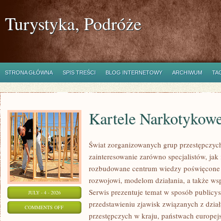
Turystyka, Podróże
STRONA GŁÓWNA
SPIS TREŚCI
BLOG INTERNETOWY
ARCHIWUM
TA
Kartele Narkotykow
Świat zorganizowanych grup przestępczych
zainteresowanie zarówno specjalistów, jak 
rozbudowane centrum wiedzy poświęcone 
rozwojowi, modelom działania, a także w
Serwis prezentuje temat w sposób publicys
JULY - 4 - 2026
przedstawieniu zjawisk związanych z dzia
ON
COMMENTS OFF
przestępczych w kraju, państwach europejs
KARTELE