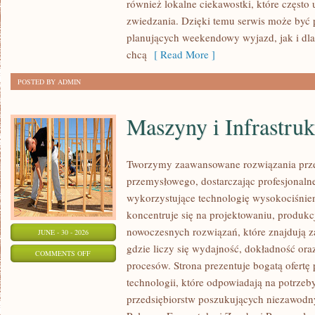
również lokalne ciekawostki, które częst
zwiedzania. Dzięki temu serwis może być 
planujących weekendowy wyjazd, jak i dl
chcą
[ Read More ]
POSTED BY ADMIN
Maszyny i Infrastruk
Tworzymy zaawansowane rozwiązania prze
przemysłowego, dostarczając profesjonaln
wykorzystujące technologię wysokociśnien
koncentruje się na projektowaniu, produkc
nowoczesnych rozwiązań, które znajdują z
JUNE - 30 - 2026
gdzie liczy się wydajność, dokładność 
ON
COMMENTS OFF
procesów. Strona prezentuje bogatą ofertę
MASZYNY
technologii, które odpowiadają na potrze
I
przedsiębiorstw poszukujących niezawodn
INFRASTRUKTURA