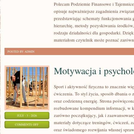
Polecam Podziemie Finansowe i Tajemnice 
NARKOTYKOWE
opisuje najważniejsze zagadnienia związa
przedstawiając schematy funkcjonowania g
hierarchię, metody pozyskiwania środków,
rodzaju działalności dla gospodarki. Dzi
materiałom czytelnik może poznać zarówn
POSTED BY ADMIN
Motywacja i psychol
Sport i aktywność fizyczna to znacznie wię
ćwiczenia. To styl życia, sposób dbania o
oraz codzienną energię. Strona poświęcona
rozbudowane kompendium informacji, w k
zarówno początkujący, jak i zaawansowan
JULY - 3 - 2026
materiały dotyczące treningów, ćwiczeń, z
ON
COMMENTS OFF
oraz świadomego rozwijania własnej sprawn
MOTYWACJA