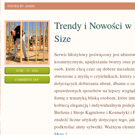
POSTED BY ADMIN
Trendy i Nowości w
Size
Serwis lifestylowy poświęcony jest ubioro
kosmetycznym, upiększaniu twarzy oraz
osób, które chcą czuć się dobrze niezależn
JUNE - 15 - 2026
stworzone z myślą o czytelnikach, którzy 
ON
COMMENTS OFF
dotyczących dobierania ubrań, dbania o cer
TRENDY
sprawdzonych sposobów na lepszy wygląd.
I
formę z tematyką bliską osobom, które inte
NOWOŚCI
kobiecą elegancją i indywidualnym podej
W
Bielizna i Stroje Kąpielowe i Kosmetyki i 
MODZIE
znaleźć liczne artykuły dotyczące tego, ja
PLUS
podkreślać atuty sylwetki. Ważnym eleme
SIZE
More ]