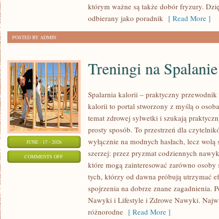
którym ważne są także dobór fryzury. Dzi
odbierany jako poradnik
[ Read More ]
POSTED BY ADMIN
Treningi na Spalanie
Spalarnia kalorii – praktyczny przewodnik 
kalorii to portal stworzony z myślą o oso
temat zdrowej sylwetki i szukają praktycz
prosty sposób. To przestrzeń dla czytelnik
wyłącznie na modnych hasłach, lecz wolą s
JUNE - 17 - 2026
szerzej: przez pryzmat codziennych nawyk
ON
COMMENTS OFF
które mogą zainteresować zarówno osoby st
TRENINGI
tych, którzy od dawna próbują utrzymać ef
NA
spojrzenia na dobrze znane zagadnienia. P
SPALANIE
Nawyki i Lifestyle i Zdrowe Nawyki. Najwię
KALORII
różnorodne
[ Read More ]