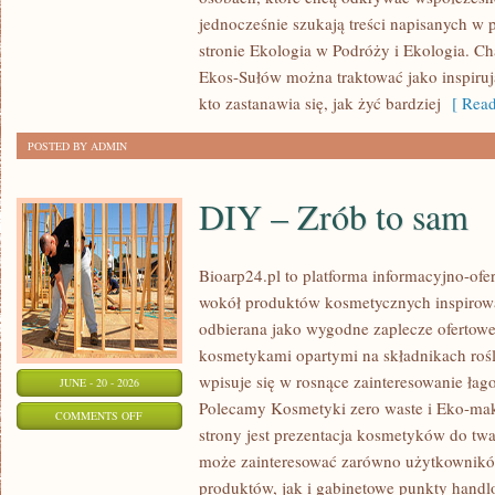
jednocześnie szukają treści napisanych w
stronie Ekologia w Podróży i Ekologia. Ch
Ekos-Sułów można traktować jako inspiru
kto zastanawia się, jak żyć bardziej
[ Read
POSTED BY ADMIN
DIY – Zrób to sam
Bioarp24.pl to platforma informacyjno-ofer
wokół produktów kosmetycznych inspirowa
odbierana jako wygodne zaplecze ofertowe d
kosmetykami opartymi na składnikach rośl
wpisuje się w rosnące zainteresowanie łag
JUNE - 20 - 2026
Polecamy Kosmetyki zero waste i Eko-m
ON
COMMENTS OFF
strony jest prezentacja kosmetyków do twar
DIY
może zainteresować zarówno użytkownik
–
produktów, jak i gabinetowe punkty handl