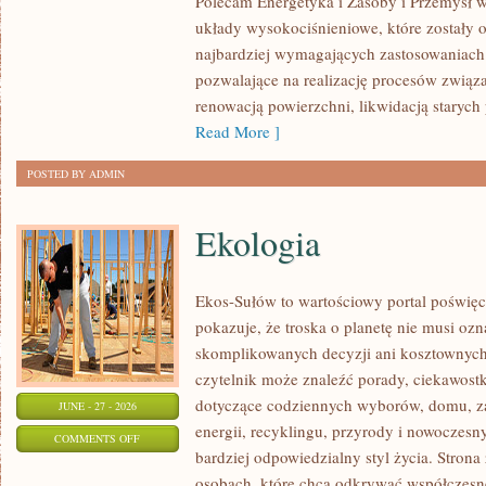
Polecam Energetyka i Zasoby i Przemysł w
układy wysokociśnieniowe, które zostały 
najbardziej wymagających zastosowaniach
pozwalające na realizację procesów związ
renowacją powierzchni, likwidacją staryc
Read More ]
POSTED BY ADMIN
Ekologia
Ekos-Sułów to wartościowy portal poświęc
pokazuje, że troska o planetę nie musi oz
skomplikowanych decyzji ani kosztownych
czytelnik może znaleźć porady, ciekawostk
dotyczące codziennych wyborów, domu, z
JUNE - 27 - 2026
energii, recyklingu, przyrody i nowoczes
ON
COMMENTS OFF
bardziej odpowiedzialny styl życia. Strona
EKOLOGIA
osobach, które chcą odkrywać współczesn