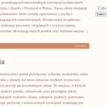
w poszukujących niezawodnych rozwiązań technicznych.
Cate
tyka i Zasoby i Przemysł w Polsce. Nasza oferta obejmuje
iśnieniowe, które zostały opracowane z myślą o
Categories
magających zastosowaniach. Dostarczamy urządzenia,
 realizację procesów związanych z oczyszczaniem,
erzchni, likwidacją starych powłok oraz wieloma innymi
[
CONTINUE
ia
wartościowy portal poświęcony ochronie środowiska, który
roska o planetę nie musi oznaczać wielkich wyrzeczeń,
h decyzji ani kosztownych zmian. To miejsce, w którym
 znaleźć porady, ciekawostki oraz przystępne teksty
ziennych wyborów, domu, zakupów, podróży, gotowania,
lingu, przyrody i nowoczesnych rozwiązań wspierających