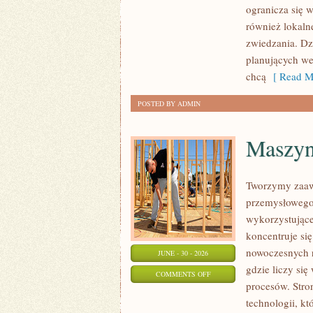
ogranicza się w
również lokaln
zwiedzania. Dz
planujących we
chcą
[ Read M
POSTED BY ADMIN
Maszyny
Tworzymy zaaw
przemysłowego,
wykorzystujące
koncentruje si
nowoczesnych r
JUNE - 30 - 2026
gdzie liczy s
ON
COMMENTS OFF
procesów. Stro
MASZYNY
technologii, k
I