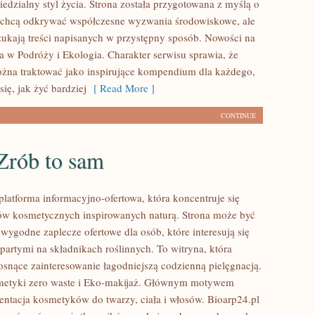
edzialny styl życia. Strona została przygotowana z myślą o
 chcą odkrywać współczesne wyzwania środowiskowe, ale
zukają treści napisanych w przystępny sposób. Nowości na
a w Podróży i Ekologia. Charakter serwisu sprawia, że
na traktować jako inspirujące kompendium dla każdego,
się, jak żyć bardziej
[ Read More ]
CONTINUE
Zrób to sam
platforma informacyjno-ofertowa, która koncentruje się
w kosmetycznych inspirowanych naturą. Strona może być
wygodne zaplecze ofertowe dla osób, które interesują się
artymi na składnikach roślinnych. To witryna, która
rosnące zainteresowanie łagodniejszą codzienną pielęgnacją.
etyki zero waste i Eko-makijaż. Głównym motywem
zentacja kosmetyków do twarzy, ciała i włosów. Bioarp24.pl