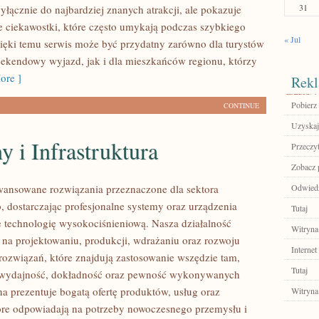
31
yłącznie do najbardziej znanych atrakcji, ale pokazuje
e ciekawostki, które często umykają podczas szybkiego
« Jul
ięki temu serwis może być przydatny zarówno dla turystów
ekendowy wyjazd, jak i dla mieszkańców regionu, którzy
ore ]
Rekl
Pobierz 
CONTINUE
Uzyskaj
 i Infrastruktura
Przeczyt
Zobacz p
ansowane rozwiązania przeznaczone dla sektora
Odwiedź
 dostarczając profesjonalne systemy oraz urządzenia
Tutaj
 technologię wysokociśnieniową. Nasza działalność
Witryna
ę na projektowaniu, produkcji, wdrażaniu oraz rozwoju
Internet
ozwiązań, które znajdują zastosowanie wszędzie tam,
Tutaj
ię wydajność, dokładność oraz pewność wykonywanych
na prezentuje bogatą ofertę produktów, usług oraz
Witryna
tóre odpowiadają na potrzeby nowoczesnego przemysłu i