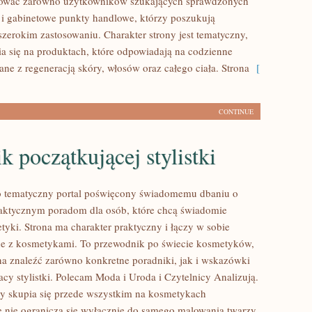
sować zarówno użytkowników szukających sprawdzonych
 i gabinetowe punkty handlowe, którzy poszukują
szerokim zastosowaniu. Charakter strony jest tematyczny,
a się na produktach, które odpowiadają na codzienne
ne z regeneracją skóry, włosów oraz całego ciała. Strona
[
CONTINUE
k początkującej stylistki
to tematyczny portal poświęcony świadomemu dbaniu o
aktycznym poradom dla osób, które chcą świadomie
tyki. Strona ma charakter praktyczny i łączy w sobie
ne z kosmetykami. To przewodnik po świecie kosmetyków,
 znaleźć zarówno konkretne poradniki, jak i wskazówki
cy stylistki. Polecam Moda i Uroda i Czytelnicy Analizują.
y skupia się przede wszystkim na kosmetykach
e nie ogranicza się wyłącznie do samego malowania twarzy.