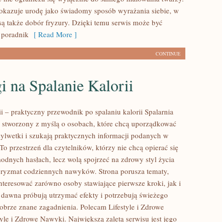
pokazuje urodę jako świadomy sposób wyrażania siebie, w
ą także dobór fryzury. Dzięki temu serwis może być
 poradnik
[ Read More ]
CONTINUE
i na Spalanie Kalorii
ii – praktyczny przewodnik po spalaniu kalorii Spalarnia
tal stworzony z myślą o osobach, które chcą uporządkować
sylwetki i szukają praktycznych informacji podanych w
To przestrzeń dla czytelników, którzy nie chcą opierać się
odnych hasłach, lecz wolą spojrzeć na zdrowy styl życia
 pryzmat codziennych nawyków. Strona porusza tematy,
nteresować zarówno osoby stawiające pierwsze kroki, jak i
d dawna próbują utrzymać efekty i potrzebują świeżego
dobrze znane zagadnienia. Polecam Lifestyle i Zdrowe
yle i Zdrowe Nawyki. Największą zaletą serwisu jest jego