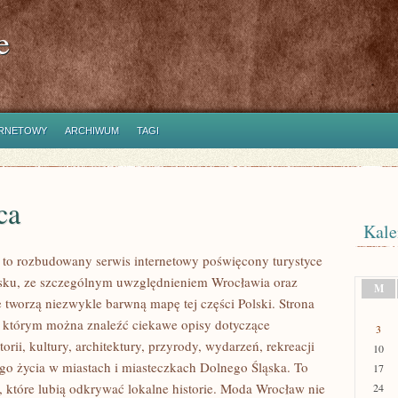
e
ERNETOWY
ARCHIWUM
TAGI
ca
Kale
o rozbudowany serwis internetowy poświęcony turystyce
sku, ze szczególnym uwzględnieniem Wrocławia oraz
M
e tworzą niezwykle barwną mapę tej części Polski. Strona
w którym można znaleźć ciekawe opisy dotyczące
3
torii, kultury, architektury, przyrody, wydarzeń, rekreacji
10
go życia w miastach i miasteczkach Dolnego Śląska. To
17
b, które lubią odkrywać lokalne historie. Moda Wrocław nie
24