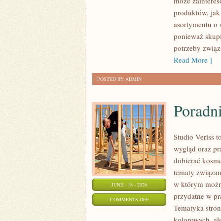
może zaintere
–
produktów, jak
ZRÓB
asortymentu o 
TO
ponieważ skupi
SAM
potrzeby związa
Read More ]
POSTED BY ADMIN
Poradni
Studio Veriss 
wygląd oraz pr
dobierać kosme
tematy związa
w którym można
JUNE - 18 - 2026
przydatne w pra
ON
COMMENTS OFF
Tematyka stron
PORADNIK
kolorowych, al