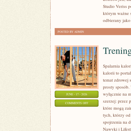
POCZĄTKUJĄCEJ
Studio Veriss 
STYLISTKI
którym ważne s
odbierany jako
POSTED BY ADMIN
Trening
Spalarnia kalor
kalorii to por
temat zdrowej 
prosty sposób. 
wyłącznie na m
JUNE - 17 - 2026
szerzej: przez
ON
COMMENTS OFF
które mogą zai
TRENINGI
tych, którzy o
NA
spojrzenia na 
SPALANIE
Nawyki i Lifest