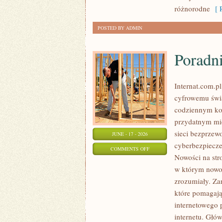
KALORII
różnorodne
[ R
POSTED BY ADMIN
Poradn
Internat.com.p
cyfrowemu świa
codziennym ko
przydatnym mie
sieci bezprzew
JUNE - 17 - 2026
cyberbezpiecze
ON
COMMENTS OFF
Nowości na stro
PORADNIKI
w którym nowo
UŻYTKOWNIKA
zrozumiały. Zam
które pomagają
internetowego 
internetu. Głó