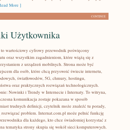
ead More ]
CONTINUE
iki Użytkownika
l to wartościowy cyfrowy przewodnik poświęcony
tu oraz wszystkim zagadnieniom, które wiążą się z
rzystaniem z urządzeń mobilnych. Strona może być
jscem dla osób, które chcą przyswoić świecie internetu,
odowych, światłowodów, 5G, chmury, hostingu,
ństwa oraz praktycznych rozwiązań technologicznych.
nie: Nowinki i Trendy w Internecie i Internaty. To witryna,
czesna komunikacja zostaje pokazana w sposób
iast trudnych definicji, czytelnik może znaleźć tu porady,
 rozwiązać problem. Internat.com.pl może pełnić funkcję
przewodnika dla każdego, kto chce świadomiej korzystać z
wna tematyka strony skupia się wokół sieci komputerowych.