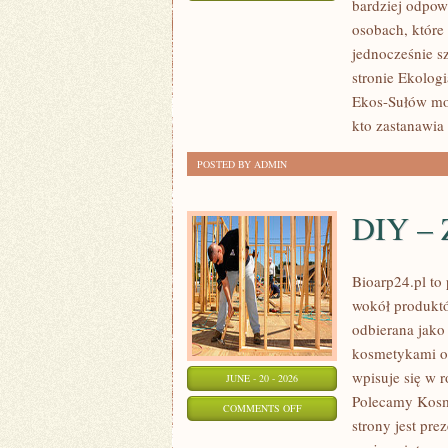
bardziej odpowi
EKOLOGIA
osobach, które
jednocześnie s
stronie Ekologi
Ekos-Sułów moż
kto zastanawia 
POSTED BY ADMIN
DIY – 
Bioarp24.pl to 
wokół produktó
odbierana jako 
kosmetykami op
wpisuje się w 
JUNE - 20 - 2026
Polecamy Kosm
ON
COMMENTS OFF
strony jest pre
DIY