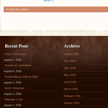
More ]
POSTED BY ADMIN
Recent Posts
Archives
Stawy i kończyny
August 2026
August 7, 2026
July 2026
Pytania od czytelników
June 2026
August 6, 2026
May 2026
Postprodukcja i Edycja Zdjęć
April 2026
August 5, 2026
Sport i Integracja
March 2026
August 4, 2026
February 2026
Himalaje (Azja)
January 2026
August 3, 2026