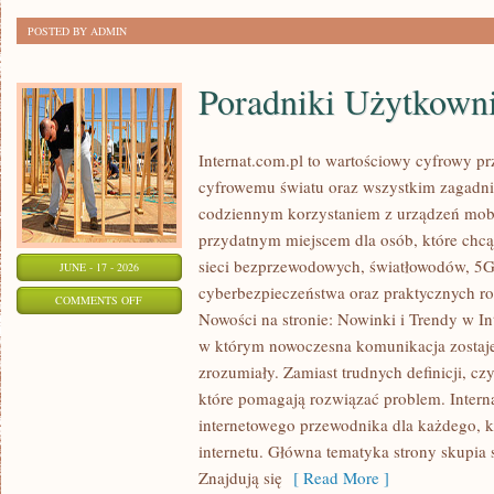
POSTED BY ADMIN
Poradniki Użytkown
Internat.com.pl to wartościowy cyfrowy 
cyfrowemu światu oraz wszystkim zagadnie
codziennym korzystaniem z urządzeń mobi
przydatnym miejscem dla osób, które chcą 
sieci bezprzewodowych, światłowodów, 5G
JUNE - 17 - 2026
cyberbezpieczeństwa oraz praktycznych r
ON
COMMENTS OFF
Nowości na stronie: Nowinki i Trendy w Int
PORADNIKI
w którym nowoczesna komunikacja zostaj
UŻYTKOWNIKA
zrozumiały. Zamiast trudnych definicji, cz
które pomagają rozwiązać problem. Intern
internetowego przewodnika dla każdego, k
internetu. Główna tematyka strony skupia 
Znajdują się
[ Read More ]