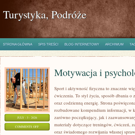
Turystyka, Podróże
STRONA GŁÓWNA
SPIS TREŚCI
BLOG INTERNETOWY
ARCHIWUM
TA
Motywacja i psychol
Sport i aktywność fizyczna to znacznie wię
ćwiczenia. To styl życia, sposób dbania o
oraz codzienną energię. Strona poświęcona
rozbudowane kompendium informacji, w k
zarówno początkujący, jak i zaawansowan
JULY - 3 - 2026
materiały dotyczące treningów, ćwiczeń, z
ON
COMMENTS OFF
oraz świadomego rozwijania własnej sprawn
MOTYWACJA