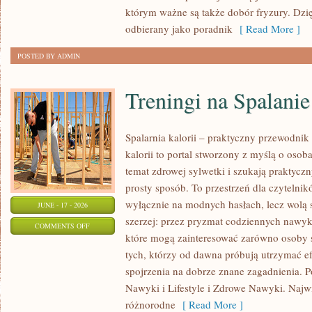
STYLISTKI
którym ważne są także dobór fryzury. Dzi
odbierany jako poradnik
[ Read More ]
POSTED BY ADMIN
Treningi na Spalanie
Spalarnia kalorii – praktyczny przewodnik 
kalorii to portal stworzony z myślą o oso
temat zdrowej sylwetki i szukają praktycz
prosty sposób. To przestrzeń dla czytelnik
wyłącznie na modnych hasłach, lecz wolą s
JUNE - 17 - 2026
szerzej: przez pryzmat codziennych nawyk
ON
COMMENTS OFF
które mogą zainteresować zarówno osoby st
TRENINGI
tych, którzy od dawna próbują utrzymać ef
NA
spojrzenia na dobrze znane zagadnienia. P
SPALANIE
Nawyki i Lifestyle i Zdrowe Nawyki. Najwię
KALORII
różnorodne
[ Read More ]