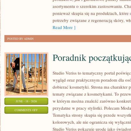
ZRÓB
asortymentu o szerokim zastosowaniu. Char
TO
ponieważ skupia się na produktach, które
SAM
potrzeby związane z regeneracją skóry, wł
Read More ]
POSTED BY ADMIN
Poradnik początkujące
Studio Veriss to tematyczny portal pośw
wygląd oraz praktycznym poradom dla osó
dobierać kosmetyki. Strona ma charakter p
tematy związane z kosmetykami. To prze
w którym można znaleźć zarówno konkretn
JUNE - 18 - 2026
przydatne w pracy stylistki. Polecam Moda
ON
COMMENTS OFF
Tematyka strony skupia się przede wszys
PORADNIK
kolorowych, ale nie ogranicza się wyłącz
POCZĄTKUJĄCEJ
Studio Veriss pokazuje urodę jako świado