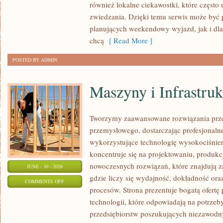
również lokalne ciekawostki, które częst
zwiedzania. Dzięki temu serwis może być 
planujących weekendowy wyjazd, jak i dl
chcą
[ Read More ]
POSTED BY ADMIN
Maszyny i Infrastruk
Tworzymy zaawansowane rozwiązania prze
przemysłowego, dostarczając profesjonaln
wykorzystujące technologię wysokociśnien
koncentruje się na projektowaniu, produkc
nowoczesnych rozwiązań, które znajdują z
JUNE - 30 - 2026
gdzie liczy się wydajność, dokładność 
ON
COMMENTS OFF
procesów. Strona prezentuje bogatą ofertę
MASZYNY
technologii, które odpowiadają na potrze
I
przedsiębiorstw poszukujących niezawodn
INFRASTRUKTURA