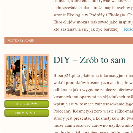
osobach, które chcą odkrywać współczesn
jednocześnie szukają treści napisanych w
stronie Ekologia w Podróży i Ekologia. Ch
Ekos-Sułów można traktować jako inspiru
kto zastanawia się, jak żyć bardziej
[ Read
POSTED BY ADMIN
DIY – Zrób to sam
Bioarp24.pl to platforma informacyjno-ofer
wokół produktów kosmetycznych inspirowa
odbierana jako wygodne zaplecze ofertowe d
kosmetykami opartymi na składnikach rośl
wpisuje się w rosnące zainteresowanie łag
JUNE - 20 - 2026
Polecamy Kosmetyki zero waste i Eko-m
ON
COMMENTS OFF
strony jest prezentacja kosmetyków do twar
DIY
może zainteresować zarówno użytkownik
–
produktów, jak i gabinetowe punkty handl