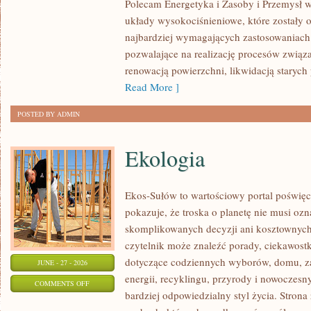
Polecam Energetyka i Zasoby i Przemysł w
układy wysokociśnieniowe, które zostały 
najbardziej wymagających zastosowaniach
pozwalające na realizację procesów związ
renowacją powierzchni, likwidacją staryc
Read More ]
POSTED BY ADMIN
Ekologia
Ekos-Sułów to wartościowy portal poświęc
pokazuje, że troska o planetę nie musi oz
skomplikowanych decyzji ani kosztownych
czytelnik może znaleźć porady, ciekawostk
dotyczące codziennych wyborów, domu, z
JUNE - 27 - 2026
energii, recyklingu, przyrody i nowoczes
ON
COMMENTS OFF
bardziej odpowiedzialny styl życia. Strona
EKOLOGIA