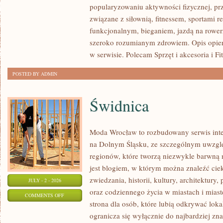
popularyzowaniu aktywności fizycznej, pr
I
związane z siłownią, fitnessem, sportami r
PSYCHOLOGIA
funkcjonalnym, bieganiem, jazdą na rowerz
SPORTU
szeroko rozumianym zdrowiem. Opis opier
w serwisie. Polecam Sprzęt i akcesoria i Fi
POSTED BY ADMIN
Świdnica
Moda Wrocław to rozbudowany serwis inte
na Dolnym Śląsku, ze szczególnym uwzgl
regionów, które tworzą niezwykle barwną m
jest blogiem, w którym można znaleźć cie
zwiedzania, historii, kultury, architektury,
JULY - 2 - 2026
oraz codziennego życia w miastach i mias
ON
COMMENTS OFF
strona dla osób, które lubią odkrywać lok
ŚWIDNICA
ogranicza się wyłącznie do najbardziej zna