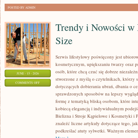
POSTED BY ADMIN
Trendy i Nowości w
Size
Serwis lifestylowy poświęcony jest ubioro
kosmetycznym, upiększaniu twarzy oraz
osób, które chcą czuć się dobrze niezależn
JUNE - 15 - 2026
stworzone z myślą o czytelnikach, którzy 
ON
COMMENTS OFF
dotyczących dobierania ubrań, dbania o cer
TRENDY
sprawdzonych sposobów na lepszy wygląd.
I
formę z tematyką bliską osobom, które inte
NOWOŚCI
kobiecą elegancją i indywidualnym podej
W
Bielizna i Stroje Kąpielowe i Kosmetyki i 
MODZIE
znaleźć liczne artykuły dotyczące tego, ja
PLUS
podkreślać atuty sylwetki. Ważnym eleme
SIZE