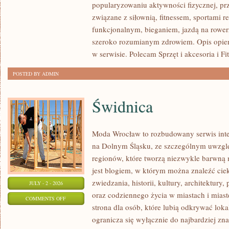
popularyzowaniu aktywności fizycznej, pr
I
związane z siłownią, fitnessem, sportami r
PSYCHOLOGIA
funkcjonalnym, bieganiem, jazdą na rowerz
SPORTU
szeroko rozumianym zdrowiem. Opis opier
w serwisie. Polecam Sprzęt i akcesoria i Fi
POSTED BY ADMIN
Świdnica
Moda Wrocław to rozbudowany serwis inte
na Dolnym Śląsku, ze szczególnym uwzgl
regionów, które tworzą niezwykle barwną m
jest blogiem, w którym można znaleźć cie
zwiedzania, historii, kultury, architektury,
JULY - 2 - 2026
oraz codziennego życia w miastach i mias
ON
COMMENTS OFF
strona dla osób, które lubią odkrywać lok
ŚWIDNICA
ogranicza się wyłącznie do najbardziej zna