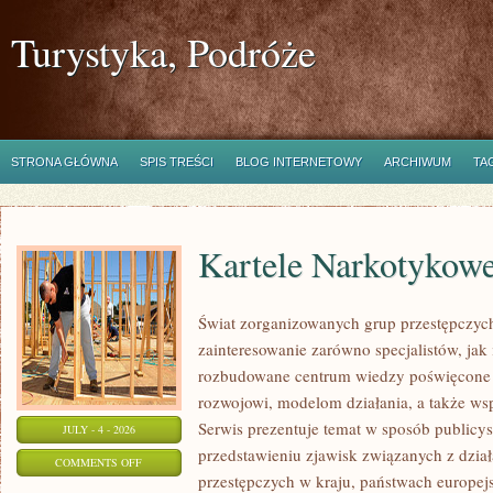
Turystyka, Podróże
STRONA GŁÓWNA
SPIS TREŚCI
BLOG INTERNETOWY
ARCHIWUM
TA
Kartele Narkotykow
Świat zorganizowanych grup przestępczych
zainteresowanie zarówno specjalistów, jak 
rozbudowane centrum wiedzy poświęcone 
rozwojowi, modelom działania, a także w
Serwis prezentuje temat w sposób publicys
JULY - 4 - 2026
przedstawieniu zjawisk związanych z dzia
ON
COMMENTS OFF
przestępczych w kraju, państwach europejs
KARTELE