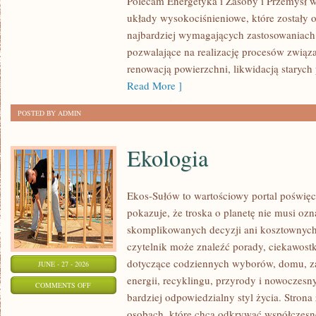
Polecam Energetyka i Zasoby i Przemysł w
układy wysokociśnieniowe, które zostały 
najbardziej wymagających zastosowaniach
pozwalające na realizację procesów związ
renowacją powierzchni, likwidacją staryc
Read More ]
POSTED BY ADMIN
Ekologia
Ekos-Sułów to wartościowy portal poświęc
pokazuje, że troska o planetę nie musi oz
skomplikowanych decyzji ani kosztownych
czytelnik może znaleźć porady, ciekawostk
dotyczące codziennych wyborów, domu, z
JUNE - 27 - 2026
energii, recyklingu, przyrody i nowoczes
ON
COMMENTS OFF
bardziej odpowiedzialny styl życia. Strona
EKOLOGIA
osobach, które chcą odkrywać współczesn