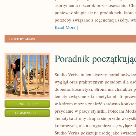
ZRÓB
asortymentu o szerokim zastosowaniu. Char
TO
ponieważ skupia się na produktach, które
SAM
potrzeby związane z regeneracją skóry, wł
Read More ]
POSTED BY ADMIN
Poradnik początkujące
Studio Veriss to tematyczny portal pośw
wygląd oraz praktycznym poradom dla osó
dobierać kosmetyki. Strona ma charakter p
tematy związane z kosmetykami. To prze
w którym można znaleźć zarówno konkretn
JUNE - 18 - 2026
przydatne w pracy stylistki. Polecam Moda
ON
COMMENTS OFF
Tematyka strony skupia się przede wszys
PORADNIK
kolorowych, ale nie ogranicza się wyłącz
POCZĄTKUJĄCEJ
Studio Veriss pokazuje urodę jako świado
STYLISTKI