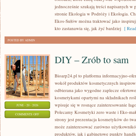
jednocześnie szukają treści napisanych w
stronie Ekologia w Podróży i Ekologia. Ch
Ekos-Sułów można traktować jako inspiru
kto zastanawia się, jak żyć bardziej
[ Read
POSTED BY ADMIN
DIY – Zrób to sam
Bioarp24.pl to platforma informacyjno-ofer
wokół produktów kosmetycznych inspirowa
odbierana jako wygodne zaplecze ofertowe d
kosmetykami opartymi na składnikach rośl
wpisuje się w rosnące zainteresowanie łag
JUNE - 20 - 2026
Polecamy Kosmetyki zero waste i Eko-m
ON
COMMENTS OFF
strony jest prezentacja kosmetyków do twar
DIY
może zainteresować zarówno użytkownik
–
produktów, jak i gabinetowe punkty handl