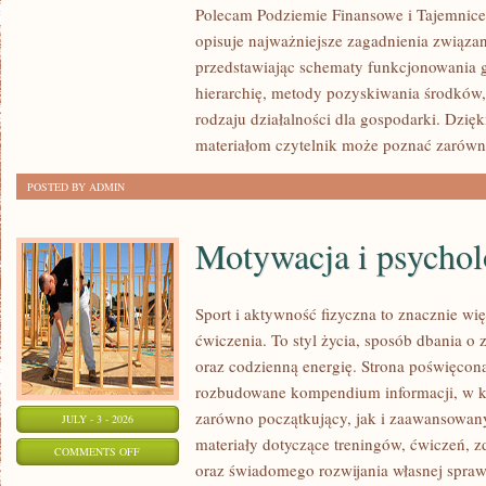
Polecam Podziemie Finansowe i Tajemnice 
NARKOTYKOWE
opisuje najważniejsze zagadnienia związa
przedstawiając schematy funkcjonowania g
hierarchię, metody pozyskiwania środków,
rodzaju działalności dla gospodarki. Dzi
materiałom czytelnik może poznać zarówn
POSTED BY ADMIN
Motywacja i psychol
Sport i aktywność fizyczna to znacznie wię
ćwiczenia. To styl życia, sposób dbania o
oraz codzienną energię. Strona poświęcona
rozbudowane kompendium informacji, w k
zarówno początkujący, jak i zaawansowan
JULY - 3 - 2026
materiały dotyczące treningów, ćwiczeń, z
ON
COMMENTS OFF
oraz świadomego rozwijania własnej sprawn
MOTYWACJA