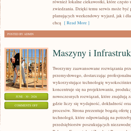
również lokalne ciekawostki, które częst
zwiedzania. Dzięki temu serwis może być 
planujących weekendowy wyjazd, jak i dl
chcą
[ Read More ]
POSTED BY ADMIN
Maszyny i Infrastruk
Tworzymy zaawansowane rozwiązania prze
przemysłowego, dostarczając profesjonaln
wykorzystujące technologię wysokociśnien
koncentruje się na projektowaniu, produkc
nowoczesnych rozwiązań, które znajdują z
JUNE - 30 - 2026
gdzie liczy się wydajność, dokładność 
ON
COMMENTS OFF
procesów. Strona prezentuje bogatą ofertę
MASZYNY
technologii, które odpowiadają na potrze
I
przedsiębiorstw poszukujących niezawodn
INFRASTRUKTURA