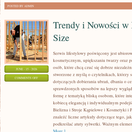
POSTED BY ADMIN
Trendy i Nowości w
Size
Serwis lifestylowy poświęcony jest ubioro
kosmetycznym, upiększaniu twarzy oraz
osób, które chcą czuć się dobrze niezależn
JUNE - 15 - 2026
stworzone z myślą o czytelnikach, którzy 
ON
COMMENTS OFF
dotyczących dobierania ubrań, dbania o cer
TRENDY
sprawdzonych sposobów na lepszy wygląd.
I
formę z tematyką bliską osobom, które inte
NOWOŚCI
kobiecą elegancją i indywidualnym podej
W
Bielizna i Stroje Kąpielowe i Kosmetyki i 
MODZIE
znaleźć liczne artykuły dotyczące tego, ja
PLUS
podkreślać atuty sylwetki. Ważnym eleme
SIZE
More ]