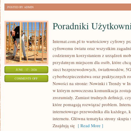
POSTED BY ADMIN
Poradniki Użytkown
Internat.com.pl to wartościowy cyfrowy 
cyfrowemu światu oraz wszystkim zagadnie
codziennym korzystaniem z urządzeń mobi
przydatnym miejscem dla osób, które chcą 
sieci bezprzewodowych, światłowodów, 5G
JUNE - 17 - 2026
cyberbezpieczeństwa oraz praktycznych r
ON
COMMENTS OFF
Nowości na stronie: Nowinki i Trendy w Int
PORADNIKI
w którym nowoczesna komunikacja zostaj
UŻYTKOWNIKA
zrozumiały. Zamiast trudnych definicji, cz
które pomagają rozwiązać problem. Intern
internetowego przewodnika dla każdego, k
internetu. Główna tematyka strony skupia 
Znajdują się
[ Read More ]