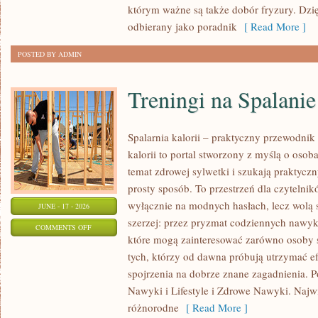
którym ważne są także dobór fryzury. Dzi
odbierany jako poradnik
[ Read More ]
POSTED BY ADMIN
Treningi na Spalanie
Spalarnia kalorii – praktyczny przewodnik 
kalorii to portal stworzony z myślą o oso
temat zdrowej sylwetki i szukają praktycz
prosty sposób. To przestrzeń dla czytelnik
wyłącznie na modnych hasłach, lecz wolą s
JUNE - 17 - 2026
szerzej: przez pryzmat codziennych nawyk
ON
COMMENTS OFF
które mogą zainteresować zarówno osoby st
TRENINGI
tych, którzy od dawna próbują utrzymać ef
NA
spojrzenia na dobrze znane zagadnienia. P
SPALANIE
Nawyki i Lifestyle i Zdrowe Nawyki. Najwię
KALORII
różnorodne
[ Read More ]