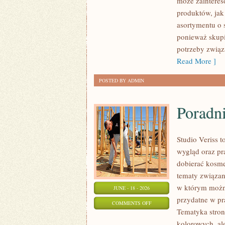
może zaintere
–
produktów, jak
ZRÓB
asortymentu o 
TO
ponieważ skupi
SAM
potrzeby związa
Read More ]
POSTED BY ADMIN
Poradni
Studio Veriss 
wygląd oraz pr
dobierać kosme
tematy związa
w którym można
JUNE - 18 - 2026
przydatne w pra
ON
COMMENTS OFF
Tematyka stron
PORADNIK
kolorowych, al