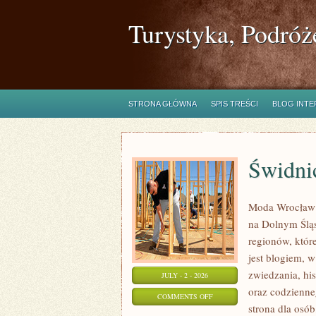
Turystyka, Podróż
STRONA GŁÓWNA
SPIS TREŚCI
BLOG INT
Świdni
Moda Wrocław t
na Dolnym Ślą
regionów, któr
jest blogiem, 
zwiedzania, his
JULY - 2 - 2026
oraz codzienne
ON
COMMENTS OFF
strona dla osó
ŚWIDNICA