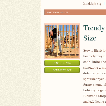
Znajdują się
[ 
POSTED BY ADMIN
Trendy
Size
Serwis lifesty
kosmetycznym,
osób, które chc
JUNE - 15 - 2026
stworzone z my
ON
COMMENTS OFF
dotyczących dob
TRENDY
sprawdzonych 
I
formę z tematyk
NOWOŚCI
kobiecą elegan
W
Bielizna i Stro
MODZIE
znaleźć liczne 
PLUS