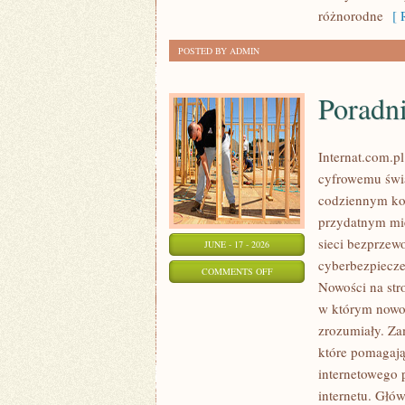
KALORII
różnorodne
[ R
POSTED BY ADMIN
Poradn
Internat.com.p
cyfrowemu świa
codziennym ko
przydatnym mie
sieci bezprzew
JUNE - 17 - 2026
cyberbezpiecze
ON
COMMENTS OFF
Nowości na stro
PORADNIKI
w którym nowo
UŻYTKOWNIKA
zrozumiały. Zam
które pomagają
internetowego 
internetu. Głó