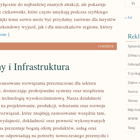
31
yłącznie do najbardziej znanych atrakcji, ale pokazuje
e ciekawostki, które często umykają podczas szybkiego
« Jul
ięki temu serwis może być przydatny zarówno dla turystów
ekendowy wyjazd, jak i dla mieszkańców regionu, którzy
ore ]
Rekl
Sprawdź
CONTINUE
Zobacz p
 i Infrastruktura
Odwiedź
Uzyskaj
ansowane rozwiązania przeznaczone dla sektora
Zapisz s
 dostarczając profesjonalne systemy oraz urządzenia
Serwis
 technologię wysokociśnieniową. Nasza działalność
Strona
ę na projektowaniu, produkcji, wdrażaniu oraz rozwoju
http://c
ozwiązań, które znajdują zastosowanie wszędzie tam,
WWW
ię wydajność, dokładność oraz pewność wykonywanych
na prezentuje bogatą ofertę produktów, usług oraz
Tutaj
tóre odpowiadają na potrzeby nowoczesnego przemysłu i