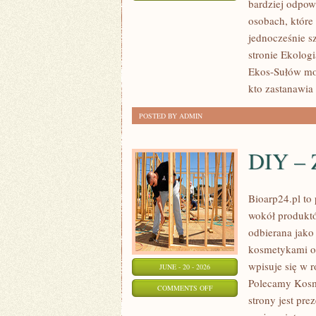
bardziej odpowi
EKOLOGIA
osobach, które
jednocześnie s
stronie Ekologi
Ekos-Sułów moż
kto zastanawia 
POSTED BY ADMIN
DIY – 
Bioarp24.pl to 
wokół produktó
odbierana jako 
kosmetykami op
wpisuje się w 
JUNE - 20 - 2026
Polecamy Kosm
ON
COMMENTS OFF
strony jest pre
DIY