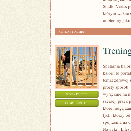
POCZĄTKUJĄCEJ
Studio Veriss 
STYLISTKI
którym ważne s
odbierany jako
POSTED BY ADMIN
Trening
Spalarnia kalor
kalorii to por
temat zdrowej 
prosty sposób. 
wyłącznie na m
JUNE - 17 - 2026
szerzej: przez
ON
COMMENTS OFF
które mogą zai
TRENINGI
tych, którzy o
NA
spojrzenia na 
SPALANIE
Nawyki i Lifest