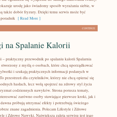
pokazuje urodę jako świadomy sposób wyrażania siebie, w
ą także dobór fryzury. Dzięki temu serwis może być
 poradnik
[ Read More ]
CONTINUE
i na Spalanie Kalorii
ii – praktyczny przewodnik po spalaniu kalorii Spalarnia
tal stworzony z myślą o osobach, które chcą uporządkować
sylwetki i szukają praktycznych informacji podanych w
To przestrzeń dla czytelników, którzy nie chcą opierać się
odnych hasłach, lecz wolą spojrzeć na zdrowy styl życia
 pryzmat codziennych nawyków. Strona porusza tematy,
nteresować zarówno osoby stawiające pierwsze kroki, jak i
d dawna próbują utrzymać efekty i potrzebują świeżego
dobrze znane zagadnienia. Polecam Lifestyle i Zdrowe
yle i Zdrowe Nawyki. Największą zaletą serwisu jest jego