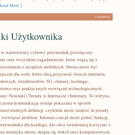
ead More ]
CONTINUE
iki Użytkownika
l to wartościowy cyfrowy przewodnik poświęcony
tu oraz wszystkim zagadnieniom, które wiążą się z
rzystaniem z urządzeń mobilnych. Strona może być
jscem dla osób, które chcą przyswoić świecie internetu,
odowych, światłowodów, 5G, chmury, hostingu,
ństwa oraz praktycznych rozwiązań technologicznych.
nie: Nowinki i Trendy w Internecie i Internaty. To witryna,
czesna komunikacja zostaje pokazana w sposób
iast trudnych definicji, czytelnik może znaleźć tu porady,
 rozwiązać problem. Internat.com.pl może pełnić funkcję
przewodnika dla każdego, kto chce świadomiej korzystać z
wna tematyka strony skupia się wokół sieci komputerowych.