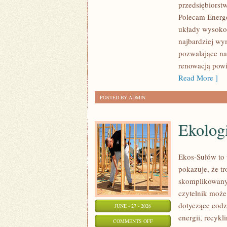
przedsiębiorst
INFRASTRUKTURA
Polecam Energe
układy wysokoc
najbardziej wy
pozwalające na
renowacją powi
Read More ]
POSTED BY ADMIN
Ekolog
Ekos-Sułów to 
pokazuje, że t
skomplikowanyc
czytelnik może
dotyczące cod
JUNE - 27 - 2026
energii, recyk
ON
COMMENTS OFF