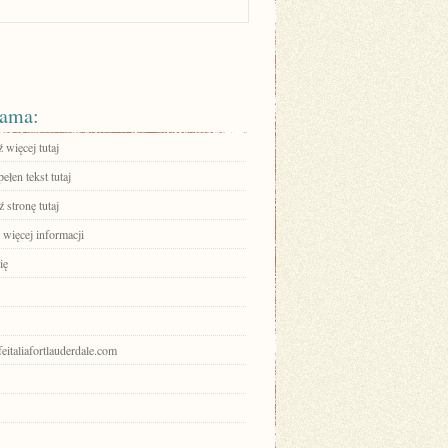
ama:
 więcej tutaj
ełen tekst tutaj
 stronę tutaj
 więcej informacji
ię
afeitaliafortlauderdale.com