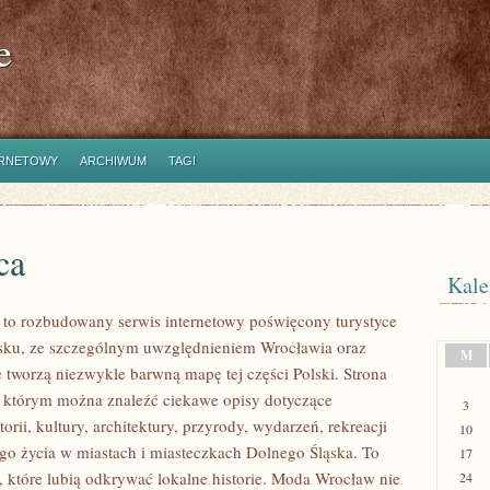
e
ERNETOWY
ARCHIWUM
TAGI
ca
Kale
o rozbudowany serwis internetowy poświęcony turystyce
sku, ze szczególnym uwzględnieniem Wrocławia oraz
M
e tworzą niezwykle barwną mapę tej części Polski. Strona
w którym można znaleźć ciekawe opisy dotyczące
3
torii, kultury, architektury, przyrody, wydarzeń, rekreacji
10
go życia w miastach i miasteczkach Dolnego Śląska. To
17
b, które lubią odkrywać lokalne historie. Moda Wrocław nie
24