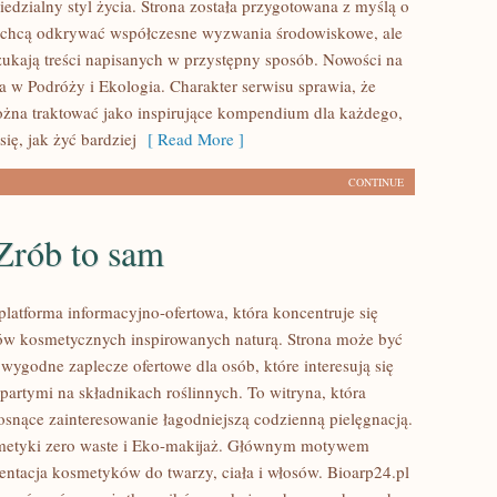
edzialny styl życia. Strona została przygotowana z myślą o
 chcą odkrywać współczesne wyzwania środowiskowe, ale
zukają treści napisanych w przystępny sposób. Nowości na
a w Podróży i Ekologia. Charakter serwisu sprawia, że
na traktować jako inspirujące kompendium dla każdego,
się, jak żyć bardziej
[ Read More ]
CONTINUE
Zrób to sam
platforma informacyjno-ofertowa, która koncentruje się
w kosmetycznych inspirowanych naturą. Strona może być
wygodne zaplecze ofertowe dla osób, które interesują się
artymi na składnikach roślinnych. To witryna, która
rosnące zainteresowanie łagodniejszą codzienną pielęgnacją.
etyki zero waste i Eko-makijaż. Głównym motywem
zentacja kosmetyków do twarzy, ciała i włosów. Bioarp24.pl