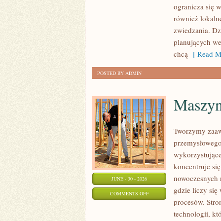
ogranicza się w
również lokaln
zwiedzania. Dz
planujących we
chcą
[ Read M
POSTED BY ADMIN
Maszyny
Tworzymy zaaw
przemysłowego,
wykorzystujące
koncentruje si
nowoczesnych r
JUNE - 30 - 2026
gdzie liczy s
ON
COMMENTS OFF
procesów. Stro
MASZYNY
technologii, k
I