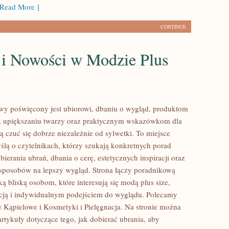
Read More ]
CONTINUE
 i Nowości w Modzie Plus
lowy poświęcony jest ubiorowi, dbaniu o wygląd, produktom
 upiększaniu twarzy oraz praktycznym wskazówkom dla
ą czuć się dobrze niezależnie od sylwetki. To miejsce
ślą o czytelnikach, którzy szukają konkretnych porad
ierania ubrań, dbania o cerę, estetycznych inspiracji oraz
sposobów na lepszy wygląd. Strona łączy poradnikową
ą bliską osobom, które interesują się modą plus size,
cją i indywidualnym podejściem do wyglądu. Polecamy
je Kąpielowe i Kosmetyki i Pielęgnacja. Na stronie można
artykuły dotyczące tego, jak dobierać ubrania, aby