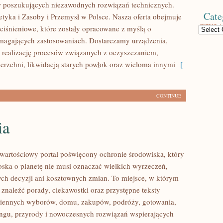
w poszukujących niezawodnych rozwiązań technicznych.
Cate
tyka i Zasoby i Przemysł w Polsce. Nasza oferta obejmuje
iśnieniowe, które zostały opracowane z myślą o
Categories
magających zastosowaniach. Dostarczamy urządzenia,
 realizację procesów związanych z oczyszczaniem,
erzchni, likwidacją starych powłok oraz wieloma innymi
[
CONTINUE
ia
wartościowy portal poświęcony ochronie środowiska, który
roska o planetę nie musi oznaczać wielkich wyrzeczeń,
h decyzji ani kosztownych zmian. To miejsce, w którym
 znaleźć porady, ciekawostki oraz przystępne teksty
ziennych wyborów, domu, zakupów, podróży, gotowania,
lingu, przyrody i nowoczesnych rozwiązań wspierających