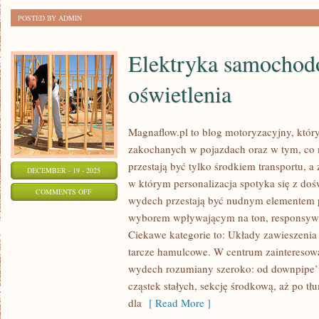
POSTED BY ADMIN
Elektryka samochod
oświetlenia
Magnaflow.pl to blog motoryzacyjny, któr
zakochanych w pojazdach oraz w tym, co 
przestają być tylko środkiem transportu, a
DECEMBER - 19 - 2025
w którym personalizacja spotyka się z doś
ON
COMMENTS OFF
wydech przestają być nudnym elementem p
ELEKTRYKA
wyborem wpływającym na ton, responsywn
SAMOCHODOWA
Ciekawe kategorie to: Układy zawieszenia 
I
tarcze hamulcowe. W centrum zainteresowa
SYSTEMY
wydech rozumiany szeroko: od downpipe’u, 
OŚWIETLENIA
cząstek stałych, sekcję środkową, aż po tł
dla
[ Read More ]