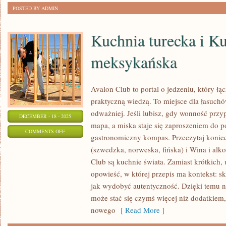
POSTED BY ADMIN
Kuchnia turecka i K
meksykańska
Avalon Club to portal o jedzeniu, który ł
praktyczną wiedzą. To miejsce dla łasuch
odważniej. Jeśli lubisz, gdy wonność przy
DECEMBER - 18 - 2025
mapa, a miska staje się zaproszeniem do p
ON
COMMENTS OFF
gastronomiczny kompas. Przeczytaj koni
KUCHNIA
(szwedzka, norweska, fińska) i Wina i al
TURECKA
Club są kuchnie świata. Zamiast krótkich,
I
opowieść, w której przepis ma kontekst: sk
KUCHNIA
jak wydobyć autentyczność. Dzięki temu 
MEKSYKAŃSKA
może stać się czymś więcej niż dodatkiem,
nowego
[ Read More ]