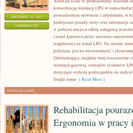
AutoGaz Łódź to profesjonalny warsztat zaj
konserwacją instalacji LPG w samochodac
prowadzonym serwisem z artykułami, w k
DECEMBER - 10 - 2025
praktyczne porady, testy oraz informacje ze
ON
COMMENTS OFF
w jednym miejscu ofertę usługową warsztat
CAR
czemu kierowca może zarówno zarezerwowa
HACKS
wątpliwości na temat LPG. Na stronie Aut
&
położony jest na niezawodność i ekonomię 
DIY
Odwiedzający znajdzie tutaj rozszerzone o
W
instalacji gazowej, rodzajów systemów LP
GARAŻU
dotyczące wyboru podzespołów do indywid
I
Dzięki temu
[ Read More ]
PORÓWNANIE
POSTED BY ADMIN
MAREK
SAMOCHODOWYCH
Rehabilitacja poura
Ergonomia w pracy 