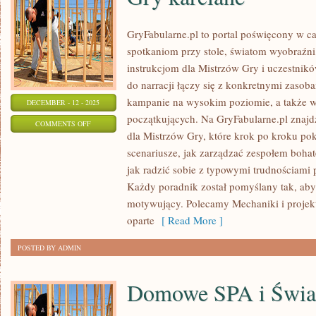
GryFabularne.pl to portal poświęcony w c
spotkaniom przy stole, światom wyobraźni
instrukcjom dla Mistrzów Gry i uczestnikó
do narracji łączy się z konkretnymi zaso
kampanie na wysokim poziomie, a także 
DECEMBER - 12 - 2025
początkujących. Na GryFabularne.pl znaj
ON
COMMENTS OFF
dla Mistrzów Gry, które krok po kroku pok
GRY
scenariusze, jak zarządzać zespołem bohat
KARCIANE
jak radzić sobie z typowymi trudnościami
Każdy poradnik został pomyślany tak, aby 
motywujący. Polecamy Mechaniki i proje
oparte
[ Read More ]
POSTED BY ADMIN
Domowe SPA i Świ