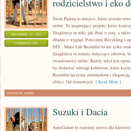
rodzicielstwo i eko 
Świat Piękna to miejsce, które zostało stw
siebie. To inspirujący projekt, który koncen
Znajdziesz tu triki, jak dbać o cerę, a takż
DECEMBER - 11 - 2025
dbaniu o wygląd. Polecamy Recykling i u
ON
COMMENTS OFF
DIY . Make Life Beautiful to nie tylko makij
DOMOWE
Znajdziesz tu tematy dotyczące zdrowia, b
SPA
świadomości siebie. Każdy tekst jest opra
I
by dodawać odwagi kobietom, które kocha
ŚWIADOME
Beautiful łączymy minimalizm i elegancję,
RODZICIELSTWO
oblicz. Od domowych
[ Read More ]
I
POSTED BY ADMIN
EKO
DOM
Suzuki i Dacia
Z
DZIEĆMI
AutoGalant to rodzimy serwis dla kierowc