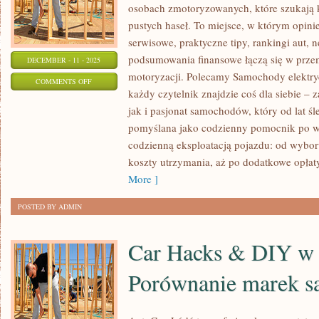
osobach zmotoryzowanych, które szukają k
pustych haseł. To miejsce, w którym opini
serwisowe, praktyczne tipy, rankingi aut,
podsumowania finansowe łączą się w prze
DECEMBER - 11 - 2025
motoryzacji. Polecamy Samochody elektry
ON
COMMENTS OFF
każdy czytelnik znajdzie coś dla siebie – 
SUZUKI
jak i pasjonat samochodów, który od lat śle
I
pomyślana jako codzienny pomocnik po ws
DACIA
codzienną eksploatacją pojazdu: od wybo
koszty utrzymania, aż po dodatkowe opłat
More ]
POSTED BY ADMIN
Car Hacks & DIY w 
Porównanie marek 