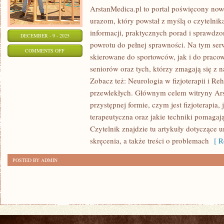
ArstanMedica.pl to portal poświęcony nowo
urazom, który powstał z myślą o czytelnik
informacji, praktycznych porad i sprawdz
DECEMBER - 9 - 2025
powrotu do pełnej sprawności. Na tym serw
ON
COMMENTS OFF
skierowane do sportowców, jak i do praco
REHABILITACJA
seniorów oraz tych, którzy zmagają się z 
POURAZOWA
Zobacz też: Neurologia w fizjoterapii i Re
W
przewlekłych. Głównym celem witryny Ars
DOMU
przystępnej formie, czym jest fizjoterapia,
I
terapeutyczna oraz jakie techniki pomagaj
ERGONOMIA
Czytelnik znajdzie tu artykuły dotyczące 
W
skręcenia, a także treści o problemach
[ Re
PRACY
POSTED BY ADMIN
I
W
DOMU