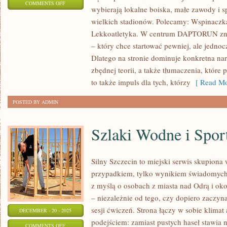
ON
COMMENTS OFF
wybierają lokalne boiska, małe zawody i s
ZAPASY
wielkich stadionów. Polecamy: Wspinaczka
I
Lekkoatletyka. W centrum DAPTORUN znaj
PIŁKA
– który chce startować pewniej, ale jednoc
RĘCZNA
Dlatego na stronie dominuje konkretna na
MŁODZIEŻOWA
zbędnej teorii, a także tłumaczenia, któ
I
to także impuls dla tych, którzy
[ Read Mo
AMATORSKA
POSTED BY ADMIN
Szlaki Wodne i Spor
Silny Szczecin to miejski serwis skupiona w
przypadkiem, tylko wynikiem świadomych
z myślą o osobach z miasta nad Odrą i okol
– niezależnie od tego, czy dopiero zaczyna
sesji ćwiczeń. Strona łączy w sobie klima
DECEMBER - 20 - 2025
podejściem: zamiast pustych haseł stawia n
ON
COMMENTS OFF