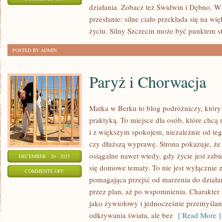
działania. Zobacz też Świdwin i Dębno. W c
SZLAKI
przesłanie: silne ciało przekłada się na w
WODNE
życiu. Silny Szczecin może być punktem sta
I
SPORTY
POSTED BY ADMIN
EKSTREMALNE
Paryż i Chorwacja
Matka w Berku to blog podróżniczy, który
praktyką. To miejsce dla osób, które chcą 
i z większym spokojem, niezależnie od teg
czy dłuższą wyprawę. Strona pokazuje, ż
osiągalne nawet wtedy, gdy życie jest zab
DECEMBER - 20 - 2025
się domowe tematy. To nie jest wyłącznie zb
ON
COMMENTS OFF
pomagająca przejść od marzenia do działa
PARYŻ
przez plan, aż po wspomnienia. Charakte
I
jako żywiołowy i jednocześnie przemyślan
CHORWACJA
odkrywania świata, ale bez
[ Read More ]