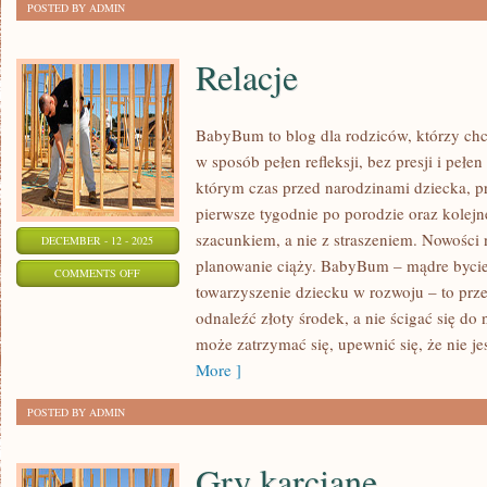
POSTED BY ADMIN
Relacje
BabyBum to blog dla rodziców, którzy chc
w sposób pełen refleksji, bez presji i pełen
którym czas przed narodzinami dziecka, pr
pierwsze tygodnie po porodzie oraz kolejn
szacunkiem, a nie z straszeniem. Nowości 
DECEMBER - 12 - 2025
planowanie ciąży. BabyBum – mądre bycie 
ON
COMMENTS OFF
towarzyszenie dziecku w rozwoju – to przes
RELACJE
odnaleźć złoty środek, a nie ścigać się do 
może zatrzymać się, upewnić się, że nie je
More ]
POSTED BY ADMIN
Gry karciane