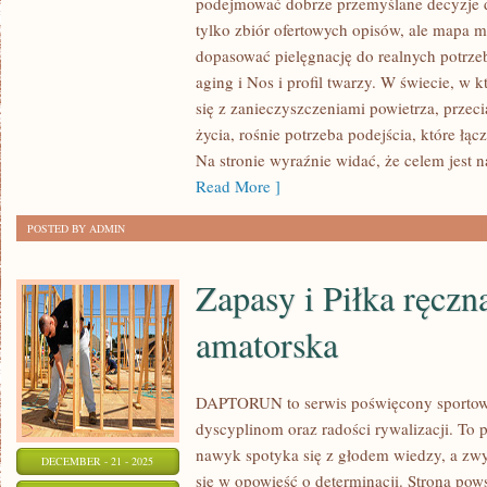
podejmować dobrze przemyślane decyzje dot
I
tylko zbiór ofertowych opisów, ale mapa mo
PRZECIWWSKAZANIA
dopasować pielęgnację do realnych potrzeb
DO
aging i Nos i profil twarzy. W świecie, w 
ZABIEGÓW
się z zanieczyszczeniami powietrza, przec
życia, rośnie potrzeba podejścia, które ł
I
Na stronie wyraźnie widać, że celem jest 
PIELĘGNACJA
Read More ]
SKÓRY
PO
POSTED BY ADMIN
ZABIEGACH
Zapasy i Piłka ręczn
amatorska
DAPTORUN to serwis poświęcony sportow
dyscyplinom oraz radości rywalizacji. To p
nawyk spotyka się z głodem wiedzy, a zwyk
DECEMBER - 21 - 2025
się w opowieść o determinacji. Strona pows