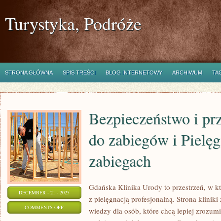
Turystyka, Podróże
STRONA GŁÓWNA
SPIS TREŚCI
BLOG INTERNETOWY
ARCHIWUM
TA
Bezpieczeństwo i pr
do zabiegów i Pielęg
zabiegach
Gdańska Klinika Urody to przestrzeń, w k
DECEMBER - 21 - 2025
z pielęgnacją profesjonalną. Strona klinik
ON
COMMENTS OFF
wiedzy dla osób, które chcą lepiej zrozumi
BEZPIECZEŃSTWO