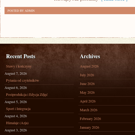
POSTED BY ADMIN
Recent Posts
Archives
Stawy i kończyny
August 2026
August 7, 2026
July 2026
Pytania od czytelników
June 2026
August 6, 2026
May 2026
Postprodukcja i Edycja Zdjęć
April 2026
August 5, 2026
Sport i Integracja
March 2026
August 4, 2026
February 2026
Himalaje (Azja)
January 2026
August 3, 2026