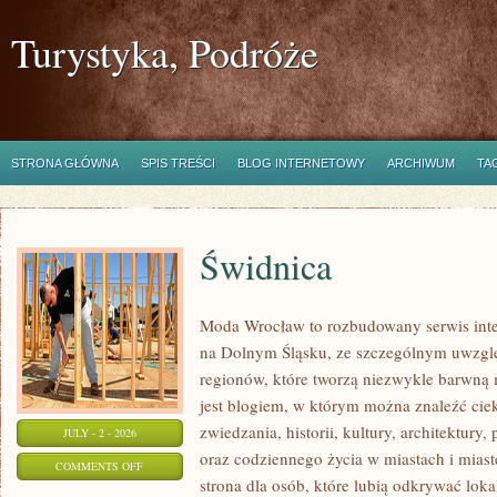
Turystyka, Podróże
STRONA GŁÓWNA
SPIS TREŚCI
BLOG INTERNETOWY
ARCHIWUM
TA
Świdnica
Moda Wrocław to rozbudowany serwis inte
na Dolnym Śląsku, ze szczególnym uwzgl
regionów, które tworzą niezwykle barwną m
jest blogiem, w którym można znaleźć cie
zwiedzania, historii, kultury, architektury,
JULY - 2 - 2026
oraz codziennego życia w miastach i mias
ON
COMMENTS OFF
strona dla osób, które lubią odkrywać lok
ŚWIDNICA