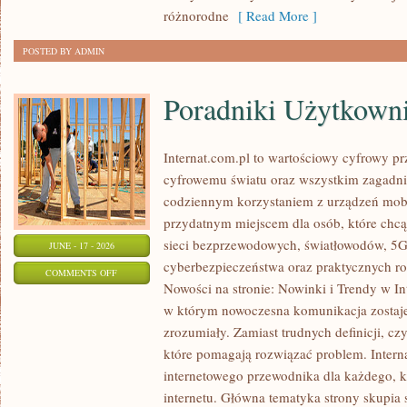
KALORII
różnorodne
[ Read More ]
POSTED BY ADMIN
Poradniki Użytkown
Internat.com.pl to wartościowy cyfrowy 
cyfrowemu światu oraz wszystkim zagadnie
codziennym korzystaniem z urządzeń mobi
przydatnym miejscem dla osób, które chcą 
sieci bezprzewodowych, światłowodów, 5G
JUNE - 17 - 2026
cyberbezpieczeństwa oraz praktycznych r
ON
COMMENTS OFF
Nowości na stronie: Nowinki i Trendy w Int
PORADNIKI
w którym nowoczesna komunikacja zostaj
UŻYTKOWNIKA
zrozumiały. Zamiast trudnych definicji, cz
które pomagają rozwiązać problem. Intern
internetowego przewodnika dla każdego, k
internetu. Główna tematyka strony skupia 