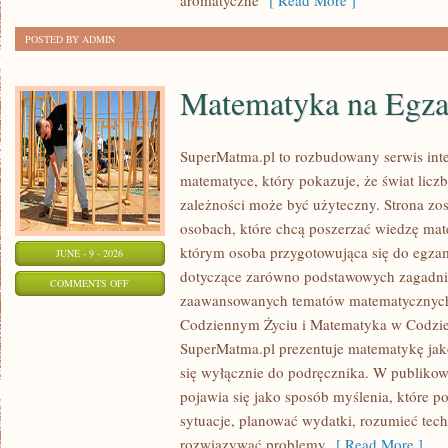
aromatyczne
[ Read More ]
POSTED BY ADMIN
Matematyka na Egza
SuperMatma.pl to rozbudowany serwis in
matematyce, który pokazuje, że świat licz
zależności może być użyteczny. Strona zos
osobach, które chcą poszerzać wiedzę mat
którym osoba przygotowująca się do egza
JUNE - 9 - 2026
dotyczące zarówno podstawowych zagadnień
ON
COMMENTS OFF
zaawansowanych tematów matematycznych
MATEMATYKA
Codziennym Życiu i Matematyka w Codzie
NA
SuperMatma.pl prezentuje matematykę jako
EGZAMINIE
się wyłącznie do podręcznika. W publiko
pojawia się jako sposób myślenia, które 
sytuacje, planować wydatki, rozumieć tech
rozwiązywać problemy
[ Read More ]