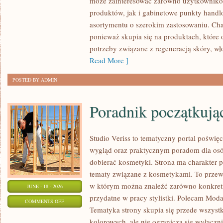
może zainteresować zarówno użytkownik
–
produktów, jak i gabinetowe punkty handl
ZRÓB
asortymentu o szerokim zastosowaniu. Char
TO
ponieważ skupia się na produktach, które
SAM
potrzeby związane z regeneracją skóry, wł
Read More ]
POSTED BY ADMIN
Poradnik początkujące
Studio Veriss to tematyczny portal pośw
wygląd oraz praktycznym poradom dla osó
dobierać kosmetyki. Strona ma charakter p
tematy związane z kosmetykami. To prze
w którym można znaleźć zarówno konkretn
JUNE - 18 - 2026
przydatne w pracy stylistki. Polecam Moda
ON
COMMENTS OFF
Tematyka strony skupia się przede wszys
PORADNIK
kolorowych, ale nie ogranicza się wyłącz