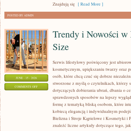
Znajdują się
[ Read More ]
POSTED BY ADMIN
Trendy i Nowości w
Size
Serwis lifestylowy poświęcony jest ubioro
kosmetycznym, upiększaniu twarzy oraz
osób, które chcą czuć się dobrze niezależn
JUNE - 15 - 2026
stworzone z myślą o czytelnikach, którzy 
ON
COMMENTS OFF
dotyczących dobierania ubrań, dbania o cer
TRENDY
sprawdzonych sposobów na lepszy wygląd.
I
formę z tematyką bliską osobom, które inte
NOWOŚCI
kobiecą elegancją i indywidualnym podej
W
Bielizna i Stroje Kąpielowe i Kosmetyki i 
MODZIE
znaleźć liczne artykuły dotyczące tego, ja
PLUS