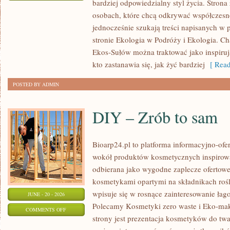
bardziej odpowiedzialny styl życia. Strona
EKOLOGIA
osobach, które chcą odkrywać współczesn
jednocześnie szukają treści napisanych w
stronie Ekologia w Podróży i Ekologia. Ch
Ekos-Sułów można traktować jako inspiru
kto zastanawia się, jak żyć bardziej
[ Read
POSTED BY ADMIN
DIY – Zrób to sam
Bioarp24.pl to platforma informacyjno-ofer
wokół produktów kosmetycznych inspirowa
odbierana jako wygodne zaplecze ofertowe d
kosmetykami opartymi na składnikach rośl
wpisuje się w rosnące zainteresowanie łag
JUNE - 20 - 2026
Polecamy Kosmetyki zero waste i Eko-m
ON
COMMENTS OFF
strony jest prezentacja kosmetyków do twar
DIY