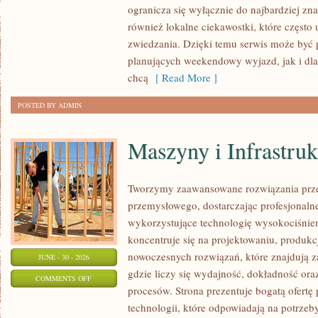
ogranicza się wyłącznie do najbardziej zna
również lokalne ciekawostki, które częst
zwiedzania. Dzięki temu serwis może być 
planujących weekendowy wyjazd, jak i dl
chcą
[ Read More ]
POSTED BY ADMIN
Maszyny i Infrastruk
Tworzymy zaawansowane rozwiązania prze
przemysłowego, dostarczając profesjonaln
wykorzystujące technologię wysokociśnien
koncentruje się na projektowaniu, produkc
nowoczesnych rozwiązań, które znajdują z
JUNE - 30 - 2026
gdzie liczy się wydajność, dokładność 
ON
COMMENTS OFF
procesów. Strona prezentuje bogatą ofertę
MASZYNY
technologii, które odpowiadają na potrze
I