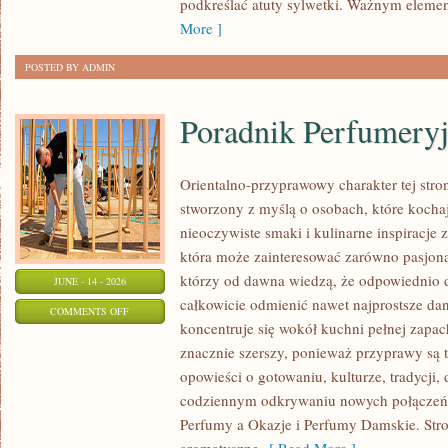
podkreślać atuty sylwetki. Ważnym eleme
SIZE
More ]
POSTED BY ADMIN
Poradnik Perfumery
Orientalno-przyprawowy charakter tej stron
stworzony z myślą o osobach, które kocha
nieoczywiste smaki i kulinarne inspiracje z
która może zainteresować zarówno pasjonat
którzy od dawna wiedzą, że odpowiednio 
JUNE - 14 - 2026
całkowicie odmienić nawet najprostsze da
ON
COMMENTS OFF
koncentruje się wokół kuchni pełnej zapach
PORADNIK
znacznie szerszy, ponieważ przyprawy są 
PERFUMERYJNY
opowieści o gotowaniu, kulturze, tradycj
codziennym odkrywaniu nowych połącze
Perfumy a Okazje i Perfumy Damskie. Str