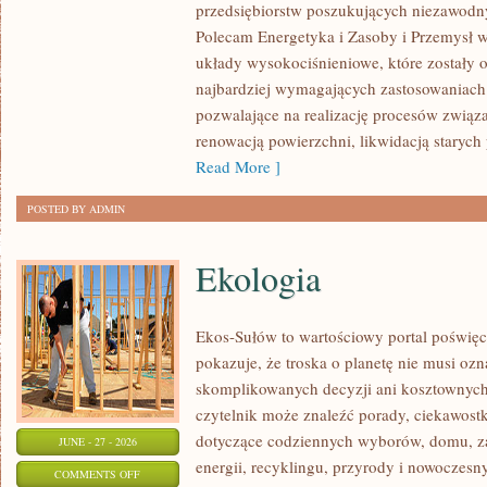
przedsiębiorstw poszukujących niezawodn
INFRASTRUKTURA
Polecam Energetyka i Zasoby i Przemysł w
układy wysokociśnieniowe, które zostały 
najbardziej wymagających zastosowaniach
pozwalające na realizację procesów związ
renowacją powierzchni, likwidacją staryc
Read More ]
POSTED BY ADMIN
Ekologia
Ekos-Sułów to wartościowy portal poświęc
pokazuje, że troska o planetę nie musi oz
skomplikowanych decyzji ani kosztownych
czytelnik może znaleźć porady, ciekawostk
dotyczące codziennych wyborów, domu, z
JUNE - 27 - 2026
energii, recyklingu, przyrody i nowoczes
ON
COMMENTS OFF