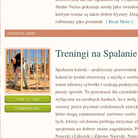
POCZĄTKUJĄCEJ
Studio Veriss pokazuje urodę jako świado
STYLISTKI
którym ważne są także dobór fryzury. Dzi
odbierany jako poradnik
[ Read More ]
POSTED BY ADMIN
Treningi na Spalanie
Spalarnia kalorii – praktyczny przewodnik 
kalorii to portal stworzony z myślą o oso
temat zdrowej sylwetki i szukają praktycz
prosty sposób. To przestrzeń dla czytelnik
wyłącznie na modnych hasłach, lecz wolą s
JUNE - 17 - 2026
szerzej: przez pryzmat codziennych nawyk
ON
COMMENTS OFF
które mogą zainteresować zarówno osoby st
TRENINGI
tych, którzy od dawna próbują utrzymać ef
NA
spojrzenia na dobrze znane zagadnienia. P
SPALANIE
Nawyki i Lifestyle i Zdrowe Nawyki. Najwię