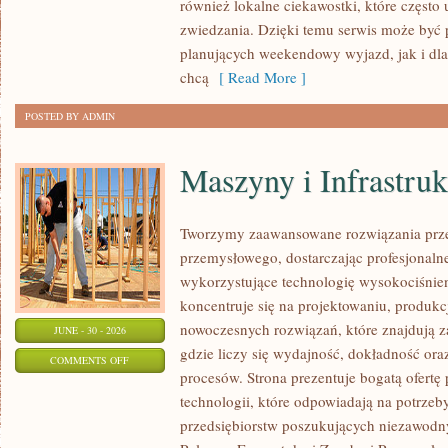
również lokalne ciekawostki, które częst
zwiedzania. Dzięki temu serwis może być 
planujących weekendowy wyjazd, jak i dl
chcą
[ Read More ]
POSTED BY ADMIN
Maszyny i Infrastruk
Tworzymy zaawansowane rozwiązania prze
przemysłowego, dostarczając profesjonaln
wykorzystujące technologię wysokociśnien
koncentruje się na projektowaniu, produkc
nowoczesnych rozwiązań, które znajdują z
JUNE - 30 - 2026
gdzie liczy się wydajność, dokładność 
ON
COMMENTS OFF
procesów. Strona prezentuje bogatą ofertę
MASZYNY
technologii, które odpowiadają na potrze
I
przedsiębiorstw poszukujących niezawodn
INFRASTRUKTURA