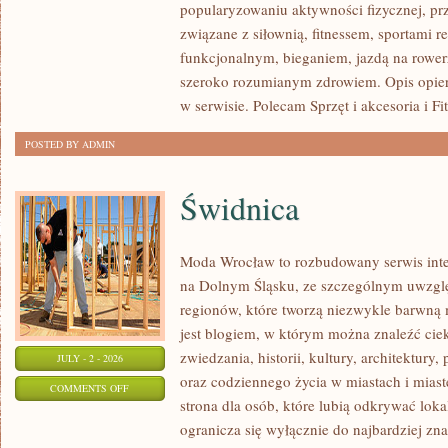
popularyzowaniu aktywności fizycznej, pr
I
związane z siłownią, fitnessem, sportami r
PSYCHOLOGIA
funkcjonalnym, bieganiem, jazdą na rowerz
SPORTU
szeroko rozumianym zdrowiem. Opis opier
w serwisie. Polecam Sprzęt i akcesoria i Fi
POSTED BY ADMIN
Świdnica
Moda Wrocław to rozbudowany serwis inte
na Dolnym Śląsku, ze szczególnym uwzgl
regionów, które tworzą niezwykle barwną m
jest blogiem, w którym można znaleźć cie
zwiedzania, historii, kultury, architektury,
JULY - 2 - 2026
oraz codziennego życia w miastach i mias
ON
COMMENTS OFF
strona dla osób, które lubią odkrywać lok
ŚWIDNICA
ogranicza się wyłącznie do najbardziej zna