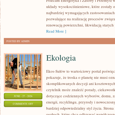
Polecam Energetyka i Zasoby i Przemysł w
układy wysokociśnieniowe, które zostały 
najbardziej wymagających zastosowaniach
pozwalające na realizację procesów związ
renowacją powierzchni, likwidacją staryc
Read More ]
POSTED BY ADMIN
Ekologia
Ekos-Sułów to wartościowy portal poświęc
pokazuje, że troska o planetę nie musi oz
skomplikowanych decyzji ani kosztownych
czytelnik może znaleźć porady, ciekawostk
dotyczące codziennych wyborów, domu, z
JUNE - 27 - 2026
energii, recyklingu, przyrody i nowoczes
ON
COMMENTS OFF
bardziej odpowiedzialny styl życia. Strona
EKOLOGIA
osobach, które chcą odkrywać współczesn