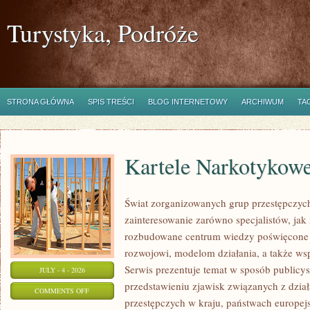
Turystyka, Podróże
STRONA GŁÓWNA
SPIS TREŚCI
BLOG INTERNETOWY
ARCHIWUM
TA
Kartele Narkotykow
Świat zorganizowanych grup przestępczych
zainteresowanie zarówno specjalistów, jak 
rozbudowane centrum wiedzy poświęcone 
rozwojowi, modelom działania, a także w
Serwis prezentuje temat w sposób publicys
JULY - 4 - 2026
przedstawieniu zjawisk związanych z dzia
ON
COMMENTS OFF
przestępczych w kraju, państwach europejs
KARTELE