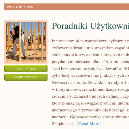
POSTED BY ADMIN
Poradniki Użytkown
Internat.com.pl to wartościowy cyfrowy 
cyfrowemu światu oraz wszystkim zagadnie
codziennym korzystaniem z urządzeń mobi
przydatnym miejscem dla osób, które chcą 
sieci bezprzewodowych, światłowodów, 5G
JUNE - 17 - 2026
cyberbezpieczeństwa oraz praktycznych r
ON
COMMENTS OFF
Nowości na stronie: Nowinki i Trendy w Int
PORADNIKI
w którym nowoczesna komunikacja zostaj
UŻYTKOWNIKA
zrozumiały. Zamiast trudnych definicji, cz
które pomagają rozwiązać problem. Intern
internetowego przewodnika dla każdego, k
internetu. Główna tematyka strony skupia 
Znajdują się
[ Read More ]