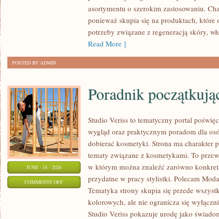
ZRÓB
asortymentu o szerokim zastosowaniu. Char
TO
ponieważ skupia się na produktach, które
SAM
potrzeby związane z regeneracją skóry, wł
Read More ]
POSTED BY ADMIN
Poradnik początkujące
Studio Veriss to tematyczny portal pośw
wygląd oraz praktycznym poradom dla osó
dobierać kosmetyki. Strona ma charakter p
tematy związane z kosmetykami. To prze
w którym można znaleźć zarówno konkretn
JUNE - 18 - 2026
przydatne w pracy stylistki. Polecam Moda
ON
COMMENTS OFF
Tematyka strony skupia się przede wszys
PORADNIK
kolorowych, ale nie ogranicza się wyłącz
POCZĄTKUJĄCEJ
Studio Veriss pokazuje urodę jako świado
STYLISTKI