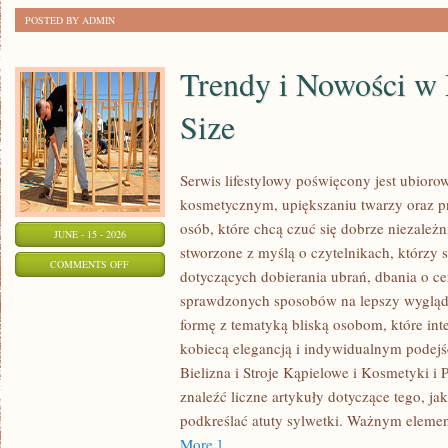
POSTED BY ADMIN
Trendy i Nowości w
Size
Serwis lifestylowy poświęcony jest ubioro
kosmetycznym, upiększaniu twarzy oraz
osób, które chcą czuć się dobrze niezależn
JUNE - 15 - 2026
stworzone z myślą o czytelnikach, którzy 
ON
COMMENTS OFF
dotyczących dobierania ubrań, dbania o cer
TRENDY
sprawdzonych sposobów na lepszy wygląd.
I
formę z tematyką bliską osobom, które inte
NOWOŚCI
kobiecą elegancją i indywidualnym podej
W
Bielizna i Stroje Kąpielowe i Kosmetyki i 
MODZIE
znaleźć liczne artykuły dotyczące tego, ja
PLUS
podkreślać atuty sylwetki. Ważnym eleme
SIZE
More ]