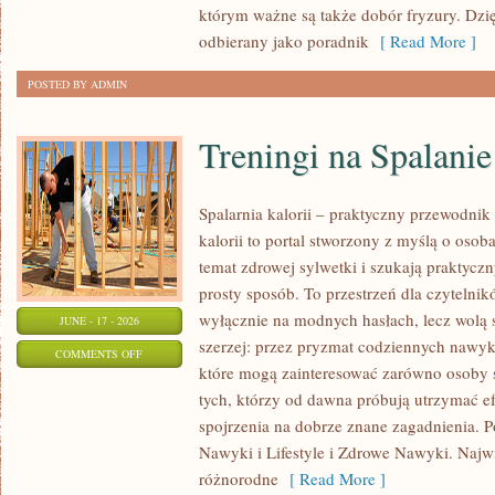
którym ważne są także dobór fryzury. Dzi
odbierany jako poradnik
[ Read More ]
POSTED BY ADMIN
Treningi na Spalanie
Spalarnia kalorii – praktyczny przewodnik 
kalorii to portal stworzony z myślą o oso
temat zdrowej sylwetki i szukają praktycz
prosty sposób. To przestrzeń dla czytelnik
wyłącznie na modnych hasłach, lecz wolą s
JUNE - 17 - 2026
szerzej: przez pryzmat codziennych nawyk
ON
COMMENTS OFF
które mogą zainteresować zarówno osoby st
TRENINGI
tych, którzy od dawna próbują utrzymać ef
NA
spojrzenia na dobrze znane zagadnienia. P
SPALANIE
Nawyki i Lifestyle i Zdrowe Nawyki. Najwię
KALORII
różnorodne
[ Read More ]