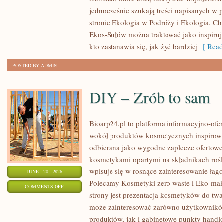
jednocześnie szukają treści napisanych w
stronie Ekologia w Podróży i Ekologia. Ch
Ekos-Sułów można traktować jako inspiru
kto zastanawia się, jak żyć bardziej
[ Read
POSTED BY ADMIN
DIY – Zrób to sam
Bioarp24.pl to platforma informacyjno-ofer
wokół produktów kosmetycznych inspirowa
odbierana jako wygodne zaplecze ofertowe d
kosmetykami opartymi na składnikach rośl
wpisuje się w rosnące zainteresowanie łag
JUNE - 20 - 2026
Polecamy Kosmetyki zero waste i Eko-m
ON
COMMENTS OFF
strony jest prezentacja kosmetyków do twar
DIY
może zainteresować zarówno użytkownik
–
produktów, jak i gabinetowe punkty handl