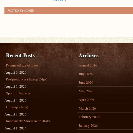
POSTED BY ADMIN
Recent Posts
Archives
Pytania od czytelników
August 2026
August 6, 2026
July 2026
Postprodukcja i Edycja Zdjęć
June 2026
August 5, 2026
May 2026
Sport i Integracja
April 2026
August 4, 2026
Himalaje (Azja)
March 2026
August 3, 2026
February 2026
Instrumenty Muzyczne z Bliska
January 2026
August 1, 2026