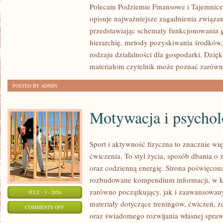
Polecam Podziemie Finansowe i Tajemnice 
NARKOTYKOWE
opisuje najważniejsze zagadnienia związa
przedstawiając schematy funkcjonowania g
hierarchię, metody pozyskiwania środków,
rodzaju działalności dla gospodarki. Dzi
materiałom czytelnik może poznać zarówn
POSTED BY ADMIN
Motywacja i psychol
Sport i aktywność fizyczna to znacznie wię
ćwiczenia. To styl życia, sposób dbania o
oraz codzienną energię. Strona poświęcona
rozbudowane kompendium informacji, w k
zarówno początkujący, jak i zaawansowan
JULY - 3 - 2026
materiały dotyczące treningów, ćwiczeń, z
ON
COMMENTS OFF
oraz świadomego rozwijania własnej sprawn
MOTYWACJA