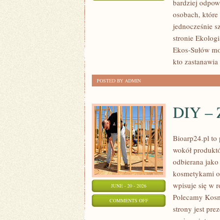
bardziej odpowi
EKOLOGIA
osobach, które
jednocześnie s
stronie Ekologi
Ekos-Sułów moż
kto zastanawia 
POSTED BY ADMIN
DIY – 
Bioarp24.pl to 
wokół produktó
odbierana jako 
kosmetykami op
wpisuje się w 
JUNE - 20 - 2026
Polecamy Kosm
ON
COMMENTS OFF
strony jest pre
DIY