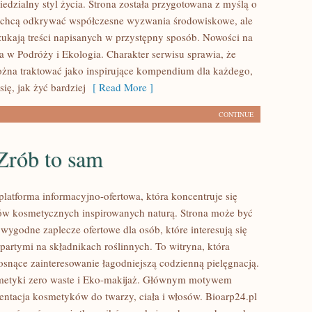
edzialny styl życia. Strona została przygotowana z myślą o
 chcą odkrywać współczesne wyzwania środowiskowe, ale
zukają treści napisanych w przystępny sposób. Nowości na
a w Podróży i Ekologia. Charakter serwisu sprawia, że
na traktować jako inspirujące kompendium dla każdego,
się, jak żyć bardziej
[ Read More ]
CONTINUE
Zrób to sam
platforma informacyjno-ofertowa, która koncentruje się
w kosmetycznych inspirowanych naturą. Strona może być
wygodne zaplecze ofertowe dla osób, które interesują się
artymi na składnikach roślinnych. To witryna, która
rosnące zainteresowanie łagodniejszą codzienną pielęgnacją.
etyki zero waste i Eko-makijaż. Głównym motywem
zentacja kosmetyków do twarzy, ciała i włosów. Bioarp24.pl