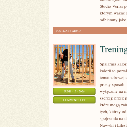
POCZĄTKUJĄCEJ
Studio Veriss 
STYLISTKI
którym ważne s
odbierany jako
POSTED BY ADMIN
Trening
Spalarnia kalor
kalorii to por
temat zdrowej 
prosty sposób. 
wyłącznie na m
JUNE - 17 - 2026
szerzej: przez
ON
COMMENTS OFF
które mogą zai
TRENINGI
tych, którzy o
NA
spojrzenia na 
SPALANIE
Nawyki i Lifest