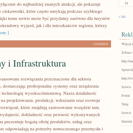
31
yłącznie do najbardziej znanych atrakcji, ale pokazuje
e ciekawostki, które często umykają podczas szybkiego
« Jul
ięki temu serwis może być przydatny zarówno dla turystów
ekendowy wyjazd, jak i dla mieszkańców regionu, którzy
ore ]
Rekl
Więcej 
CONTINUE
Zobacz w
 i Infrastruktura
http://n
Sprawdź
ansowane rozwiązania przeznaczone dla sektora
http://
 dostarczając profesjonalne systemy oraz urządzenia
Serwis
 technologię wysokociśnieniową. Nasza działalność
Portal
ę na projektowaniu, produkcji, wdrażaniu oraz rozwoju
Tutaj
ozwiązań, które znajdują zastosowanie wszędzie tam,
Serwis
ię wydajność, dokładność oraz pewność wykonywanych
na prezentuje bogatą ofertę produktów, usług oraz
Internet
tóre odpowiadają na potrzeby nowoczesnego przemysłu i