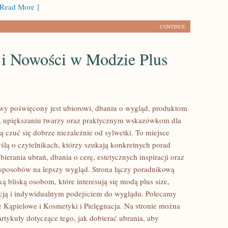
Read More ]
CONTINUE
 i Nowości w Modzie Plus
lowy poświęcony jest ubiorowi, dbaniu o wygląd, produktom
 upiększaniu twarzy oraz praktycznym wskazówkom dla
ą czuć się dobrze niezależnie od sylwetki. To miejsce
ślą o czytelnikach, którzy szukają konkretnych porad
ierania ubrań, dbania o cerę, estetycznych inspiracji oraz
sposobów na lepszy wygląd. Strona łączy poradnikową
ą bliską osobom, które interesują się modą plus size,
cją i indywidualnym podejściem do wyglądu. Polecamy
je Kąpielowe i Kosmetyki i Pielęgnacja. Na stronie można
artykuły dotyczące tego, jak dobierać ubrania, aby