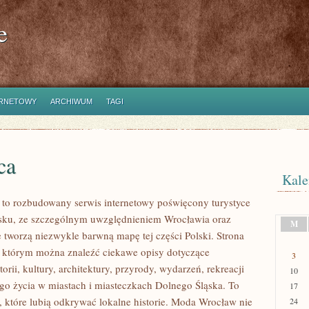
e
ERNETOWY
ARCHIWUM
TAGI
ca
Kale
o rozbudowany serwis internetowy poświęcony turystyce
sku, ze szczególnym uwzględnieniem Wrocławia oraz
M
e tworzą niezwykle barwną mapę tej części Polski. Strona
w którym można znaleźć ciekawe opisy dotyczące
3
torii, kultury, architektury, przyrody, wydarzeń, rekreacji
10
go życia w miastach i miasteczkach Dolnego Śląska. To
17
b, które lubią odkrywać lokalne historie. Moda Wrocław nie
24