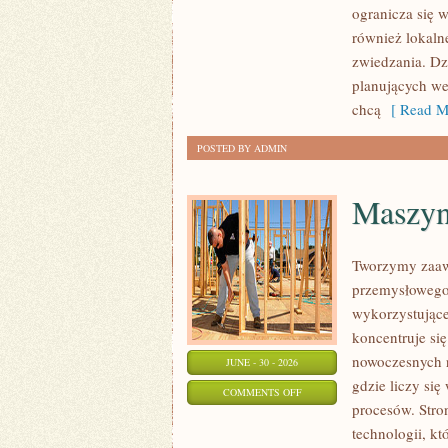
ogranicza się w
również lokaln
zwiedzania. Dz
planujących we
chcą
[ Read M
POSTED BY ADMIN
Maszyny
Tworzymy zaaw
przemysłowego,
wykorzystujące
koncentruje si
nowoczesnych r
JUNE - 30 - 2026
gdzie liczy s
ON
COMMENTS OFF
procesów. Stro
MASZYNY
technologii, k
I