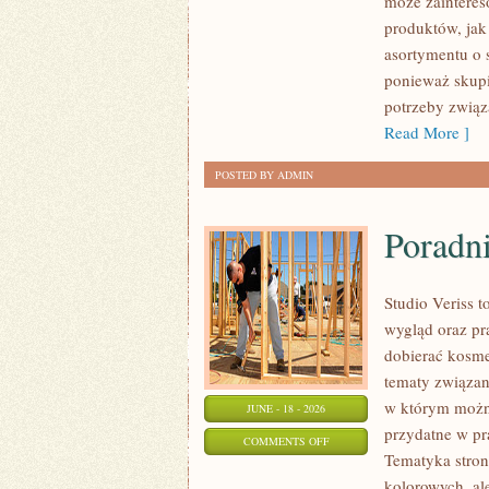
może zaintere
–
produktów, jak
ZRÓB
asortymentu o 
TO
ponieważ skupi
SAM
potrzeby związa
Read More ]
POSTED BY ADMIN
Poradni
Studio Veriss 
wygląd oraz pr
dobierać kosme
tematy związa
w którym można
JUNE - 18 - 2026
przydatne w pra
ON
COMMENTS OFF
Tematyka stron
PORADNIK
kolorowych, al