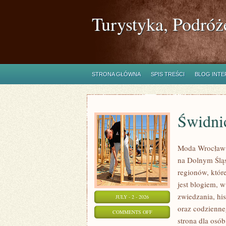
Turystyka, Podróż
STRONA GŁÓWNA
SPIS TREŚCI
BLOG INT
Świdni
Moda Wrocław t
na Dolnym Ślą
regionów, któr
jest blogiem, 
zwiedzania, his
JULY - 2 - 2026
oraz codzienne
ON
COMMENTS OFF
strona dla osó
ŚWIDNICA