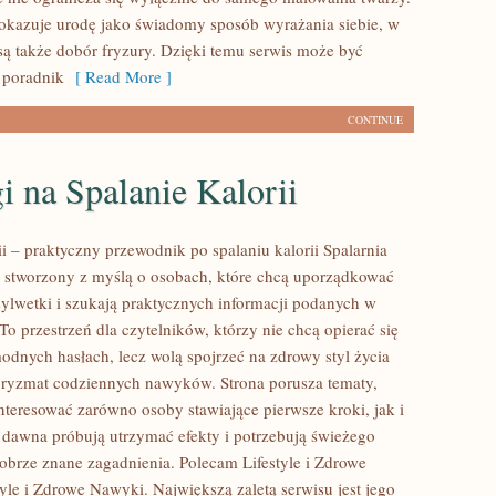
pokazuje urodę jako świadomy sposób wyrażania siebie, w
ą także dobór fryzury. Dzięki temu serwis może być
 poradnik
[ Read More ]
CONTINUE
i na Spalanie Kalorii
ii – praktyczny przewodnik po spalaniu kalorii Spalarnia
tal stworzony z myślą o osobach, które chcą uporządkować
sylwetki i szukają praktycznych informacji podanych w
To przestrzeń dla czytelników, którzy nie chcą opierać się
odnych hasłach, lecz wolą spojrzeć na zdrowy styl życia
 pryzmat codziennych nawyków. Strona porusza tematy,
nteresować zarówno osoby stawiające pierwsze kroki, jak i
d dawna próbują utrzymać efekty i potrzebują świeżego
dobrze znane zagadnienia. Polecam Lifestyle i Zdrowe
yle i Zdrowe Nawyki. Największą zaletą serwisu jest jego