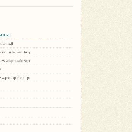
ama:
informacji
ięcej informacji tutaj
adzwyczajniszafarze.pl
 to
www.pro-expert.com.pl