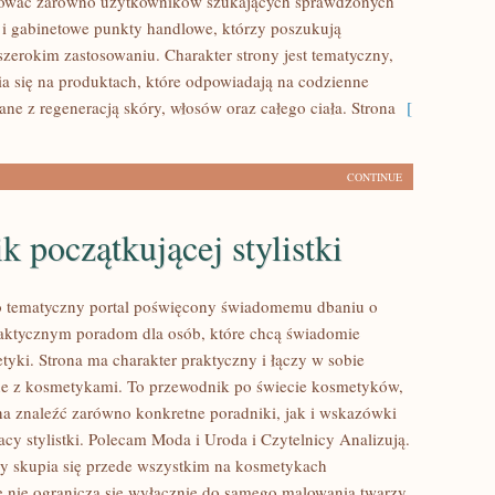
sować zarówno użytkowników szukających sprawdzonych
 i gabinetowe punkty handlowe, którzy poszukują
szerokim zastosowaniu. Charakter strony jest tematyczny,
a się na produktach, które odpowiadają na codzienne
ne z regeneracją skóry, włosów oraz całego ciała. Strona
[
CONTINUE
k początkującej stylistki
to tematyczny portal poświęcony świadomemu dbaniu o
aktycznym poradom dla osób, które chcą świadomie
tyki. Strona ma charakter praktyczny i łączy w sobie
ne z kosmetykami. To przewodnik po świecie kosmetyków,
 znaleźć zarówno konkretne poradniki, jak i wskazówki
cy stylistki. Polecam Moda i Uroda i Czytelnicy Analizują.
y skupia się przede wszystkim na kosmetykach
e nie ogranicza się wyłącznie do samego malowania twarzy.