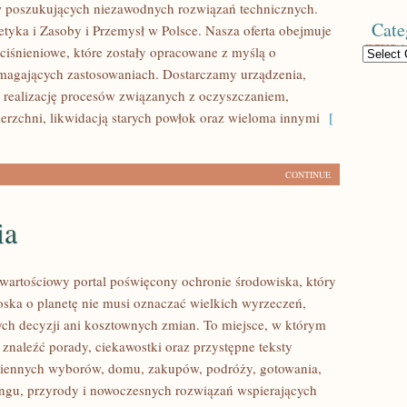
w poszukujących niezawodnych rozwiązań technicznych.
Cate
tyka i Zasoby i Przemysł w Polsce. Nasza oferta obejmuje
iśnieniowe, które zostały opracowane z myślą o
Categories
magających zastosowaniach. Dostarczamy urządzenia,
 realizację procesów związanych z oczyszczaniem,
erzchni, likwidacją starych powłok oraz wieloma innymi
[
CONTINUE
ia
wartościowy portal poświęcony ochronie środowiska, który
roska o planetę nie musi oznaczać wielkich wyrzeczeń,
h decyzji ani kosztownych zmian. To miejsce, w którym
 znaleźć porady, ciekawostki oraz przystępne teksty
ziennych wyborów, domu, zakupów, podróży, gotowania,
lingu, przyrody i nowoczesnych rozwiązań wspierających