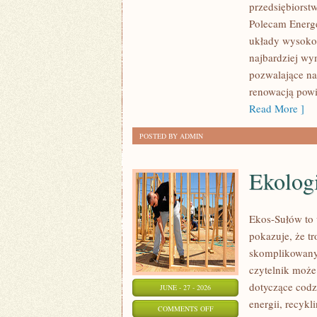
przedsiębiorst
INFRASTRUKTURA
Polecam Energe
układy wysokoc
najbardziej wy
pozwalające na
renowacją powi
Read More ]
POSTED BY ADMIN
Ekolog
Ekos-Sułów to 
pokazuje, że t
skomplikowanyc
czytelnik może
dotyczące cod
JUNE - 27 - 2026
energii, recyk
ON
COMMENTS OFF