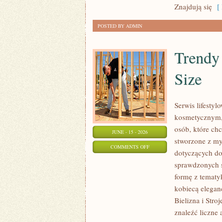
Znajdują się
[ 
POSTED BY ADMIN
Trendy
Size
Serwis lifesty
kosmetycznym,
osób, które chc
JUNE - 15 - 2026
stworzone z my
ON
COMMENTS OFF
dotyczących dob
TRENDY
sprawdzonych 
I
formę z tematyk
NOWOŚCI
kobiecą elegan
W
Bielizna i Stro
MODZIE
znaleźć liczne 
PLUS