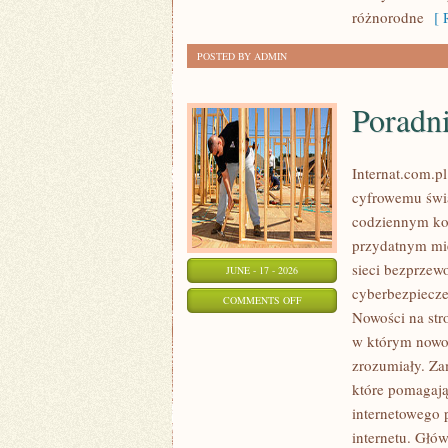
KALORII
różnorodne
[ R
POSTED BY ADMIN
Poradn
Internat.com.p
cyfrowemu świa
codziennym ko
przydatnym mie
sieci bezprzew
JUNE - 17 - 2026
cyberbezpiecze
ON
COMMENTS OFF
Nowości na stro
PORADNIKI
w którym nowo
UŻYTKOWNIKA
zrozumiały. Zam
które pomagają
internetowego 
internetu. Głó