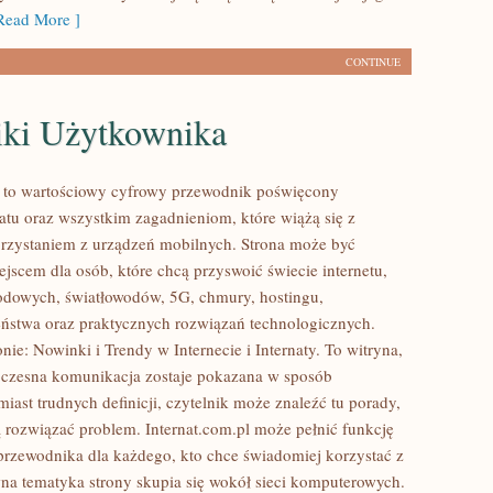
ead More ]
CONTINUE
iki Użytkownika
l to wartościowy cyfrowy przewodnik poświęcony
tu oraz wszystkim zagadnieniom, które wiążą się z
rzystaniem z urządzeń mobilnych. Strona może być
jscem dla osób, które chcą przyswoić świecie internetu,
odowych, światłowodów, 5G, chmury, hostingu,
ństwa oraz praktycznych rozwiązań technologicznych.
nie: Nowinki i Trendy w Internecie i Internaty. To witryna,
czesna komunikacja zostaje pokazana w sposób
iast trudnych definicji, czytelnik może znaleźć tu porady,
 rozwiązać problem. Internat.com.pl może pełnić funkcję
przewodnika dla każdego, kto chce świadomiej korzystać z
wna tematyka strony skupia się wokół sieci komputerowych.