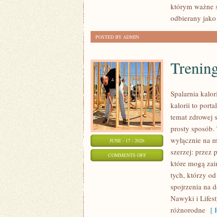
którym ważne s
odbierany jako
POSTED BY ADMIN
Trening
Spalarnia kalor
kalorii to por
temat zdrowej 
prosty sposób. 
wyłącznie na m
JUNE - 17 - 2026
szerzej: przez
ON
COMMENTS OFF
które mogą zai
TRENINGI
tych, którzy o
NA
spojrzenia na 
SPALANIE
Nawyki i Lifest
KALORII
różnorodne
[ R