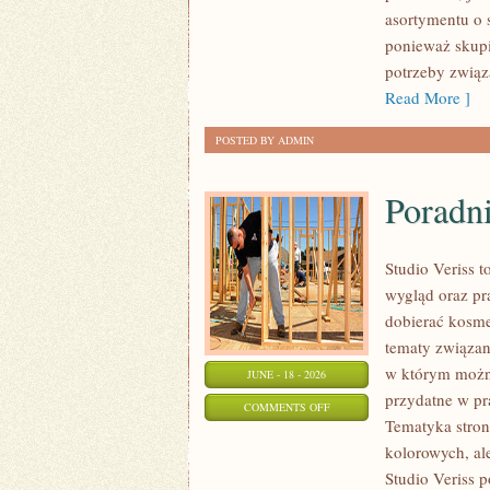
ZRÓB
asortymentu o 
TO
ponieważ skupi
SAM
potrzeby związa
Read More ]
POSTED BY ADMIN
Poradni
Studio Veriss 
wygląd oraz pr
dobierać kosme
tematy związa
w którym można
JUNE - 18 - 2026
przydatne w pra
ON
COMMENTS OFF
Tematyka stron
PORADNIK
kolorowych, al
POCZĄTKUJĄCEJ
Studio Veriss 
STYLISTKI