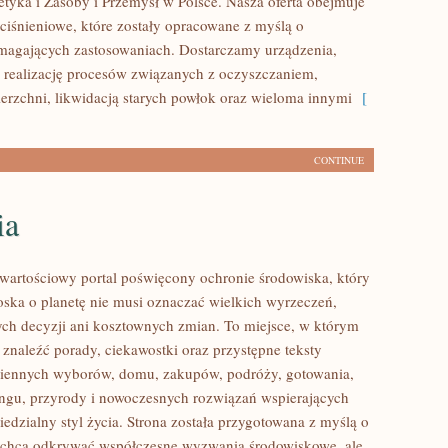
tyka i Zasoby i Przemysł w Polsce. Nasza oferta obejmuje
iśnieniowe, które zostały opracowane z myślą o
magających zastosowaniach. Dostarczamy urządzenia,
 realizację procesów związanych z oczyszczaniem,
erzchni, likwidacją starych powłok oraz wieloma innymi
[
CONTINUE
ia
wartościowy portal poświęcony ochronie środowiska, który
roska o planetę nie musi oznaczać wielkich wyrzeczeń,
h decyzji ani kosztownych zmian. To miejsce, w którym
 znaleźć porady, ciekawostki oraz przystępne teksty
ziennych wyborów, domu, zakupów, podróży, gotowania,
lingu, przyrody i nowoczesnych rozwiązań wspierających
edzialny styl życia. Strona została przygotowana z myślą o
 chcą odkrywać współczesne wyzwania środowiskowe, ale