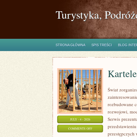
Turystyka, Podróż
STRONA GŁÓWNA
SPIS TREŚCI
BLOG INT
Kartel
Świat zorganiz
zainteresowanie
rozbudowane c
rozwojowi, mod
Serwis prezent
JULY - 4 - 2026
przedstawieniu
ON
COMMENTS OFF
przestępczych 
KARTELE