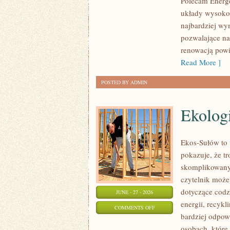
Polecam Energe
układy wysokoc
najbardziej wy
pozwalające na
renowacją powi
Read More ]
POSTED BY ADMIN
Ekolog
Ekos-Sułów to 
pokazuje, że t
skomplikowanyc
czytelnik może
dotyczące cod
JUNE - 27 - 2026
energii, recyk
ON
COMMENTS OFF
bardziej odpowi
EKOLOGIA
osobach, które