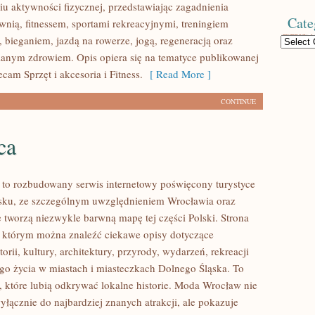
u aktywności fizycznej, przedstawiając zagadnienia
Cate
wnią, fitnessem, sportami rekreacyjnymi, treningiem
 bieganiem, jazdą na rowerze, jogą, regeneracją oraz
Categories
anym zdrowiem. Opis opiera się na tematyce publikowanej
ecam Sprzęt i akcesoria i Fitness.
[ Read More ]
CONTINUE
ca
o rozbudowany serwis internetowy poświęcony turystyce
sku, ze szczególnym uwzględnieniem Wrocławia oraz
e tworzą niezwykle barwną mapę tej części Polski. Strona
w którym można znaleźć ciekawe opisy dotyczące
torii, kultury, architektury, przyrody, wydarzeń, rekreacji
go życia w miastach i miasteczkach Dolnego Śląska. To
b, które lubią odkrywać lokalne historie. Moda Wrocław nie
yłącznie do najbardziej znanych atrakcji, ale pokazuje