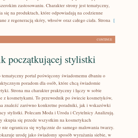
szerokim zastosowaniu. Charakter strony jest tematyczny,
a się na produktach, które odpowiadają na codzienne
ne z regeneracją skóry, włosów oraz całego ciała. Strona
[
CONTINUE
k początkującej stylistki
to tematyczny portal poświęcony świadomemu dbaniu o
aktycznym poradom dla osób, które chcą świadomie
tyki. Strona ma charakter praktyczny i łączy w sobie
ne z kosmetykami. To przewodnik po świecie kosmetyków,
 znaleźć zarówno konkretne poradniki, jak i wskazówki
cy stylistki. Polecam Moda i Uroda i Czytelnicy Analizują.
y skupia się przede wszystkim na kosmetykach
e nie ogranicza się wyłącznie do samego malowania twarzy.
pokazuje urodę jako świadomy sposób wyrażania siebie, w