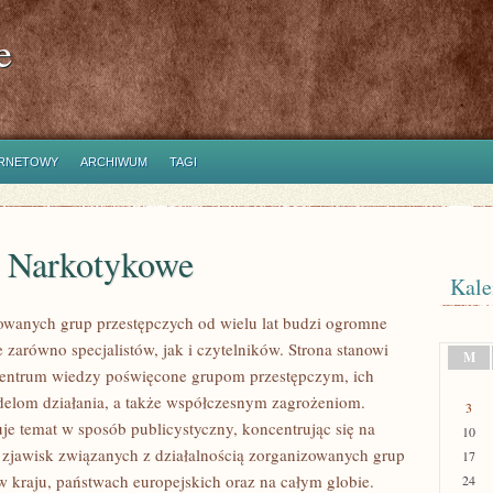
e
ERNETOWY
ARCHIWUM
TAGI
e Narkotykowe
Kale
owanych grup przestępczych od wielu lat budzi ogromne
 zarówno specjalistów, jak i czytelników. Strona stanowi
M
entrum wiedzy poświęcone grupom przestępczym, ich
elom działania, a także współczesnym zagrożeniom.
3
uje temat w sposób publicystyczny, koncentrując się na
10
 zjawisk związanych z działalnością zorganizowanych grup
17
w kraju, państwach europejskich oraz na całym globie.
24