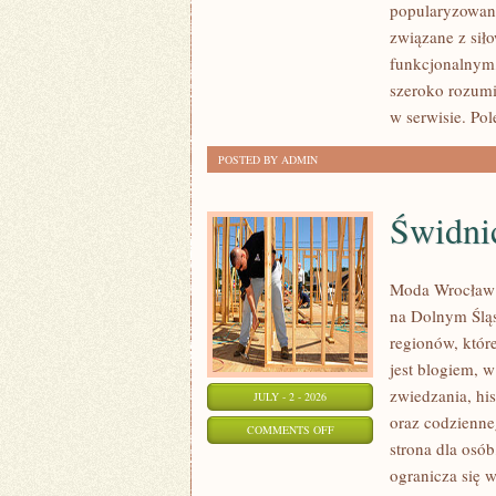
popularyzowani
I
związane z siło
PSYCHOLOGIA
funkcjonalnym,
SPORTU
szeroko rozumi
w serwisie. Pol
POSTED BY ADMIN
Świdni
Moda Wrocław t
na Dolnym Ślą
regionów, któr
jest blogiem, 
zwiedzania, his
JULY - 2 - 2026
oraz codzienne
ON
COMMENTS OFF
strona dla osó
ŚWIDNICA
ogranicza się w