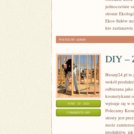
jednocześnie s
stronie Ekologi
Ekos-Sułów moż
kto zastanawia 
POSTED BY ADMIN
DIY – 
Bioarp24.pl to 
wokół produktó
odbierana jako 
kosmetykami op
wpisuje się w 
JUNE - 20 - 2026
Polecamy Kosm
ON
COMMENTS OFF
strony jest pre
DIY
może zaintere
–
produktów, jak