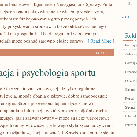
31
mie Finansowe i Tajemnice i Niewyjaśnione Sprawy. Portal
niejsze zagadnienia związane z światem przestępczym,
« Jul
 schematy funkcjonowania grup przestępczych, ich
tody pozyskiwania środków, a także oddziaływanie tego
lności dla gospodarki. Dzięki regularnie dodawanym
Rekl
telnik może poznać zarówno głośne sprawy,
[ Read More ]
Poznaj 
CONTINUE
Zobacz p
Poznaj w
ja i psychologia sportu
Przeczyt
Odwiedź
ść fizyczna to znacznie więcej niż tylko regularne
Strona
styl życia, sposób dbania o zdrowie, dobre samopoczucie
Portal
 energię. Strona poświęcona tej tematyce stanowi
Strona
ompendium informacji, w którym każdy miłośnik ruchu –
Internet
kujący, jak i zaawansowany – może znaleźć wartościowe
czące treningów, ćwiczeń, zdrowego stylu życia, odżywiania
Internet
o rozwijania własnej sprawności. Serwis koncentruje się na