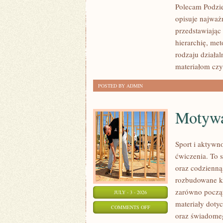
Polecam Podzie
NARKOTYKOWE
opisuje najważ
przedstawiając
hierarchię, me
rodzaju działa
materiałom czy
POSTED BY ADMIN
Motywac
Sport i aktywno
ćwiczenia. To 
oraz codzienną
rozbudowane k
zarówno począt
JULY - 3 - 2026
materiały doty
ON
COMMENTS OFF
oraz świadomeg
MOTYWACJA