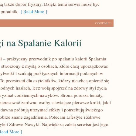
ą także dobór fryzury. Dzięki temu serwis może być
 poradnik
[ Read More ]
CONTINUE
i na Spalanie Kalorii
ii – praktyczny przewodnik po spalaniu kalorii Spalarnia
tal stworzony z myślą o osobach, które chcą uporządkować
sylwetki i szukają praktycznych informacji podanych w
To przestrzeń dla czytelników, którzy nie chcą opierać się
odnych hasłach, lecz wolą spojrzeć na zdrowy styl życia
 pryzmat codziennych nawyków. Strona porusza tematy,
nteresować zarówno osoby stawiające pierwsze kroki, jak i
d dawna próbują utrzymać efekty i potrzebują świeżego
dobrze znane zagadnienia. Polecam Lifestyle i Zdrowe
yle i Zdrowe Nawyki. Największą zaletą serwisu jest jego
ead More ]