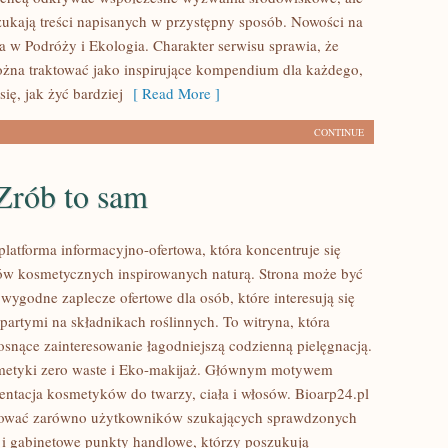
zukają treści napisanych w przystępny sposób. Nowości na
a w Podróży i Ekologia. Charakter serwisu sprawia, że
na traktować jako inspirujące kompendium dla każdego,
się, jak żyć bardziej
[ Read More ]
CONTINUE
Zrób to sam
platforma informacyjno-ofertowa, która koncentruje się
w kosmetycznych inspirowanych naturą. Strona może być
wygodne zaplecze ofertowe dla osób, które interesują się
artymi na składnikach roślinnych. To witryna, która
rosnące zainteresowanie łagodniejszą codzienną pielęgnacją.
etyki zero waste i Eko-makijaż. Głównym motywem
zentacja kosmetyków do twarzy, ciała i włosów. Bioarp24.pl
sować zarówno użytkowników szukających sprawdzonych
 i gabinetowe punkty handlowe, którzy poszukują