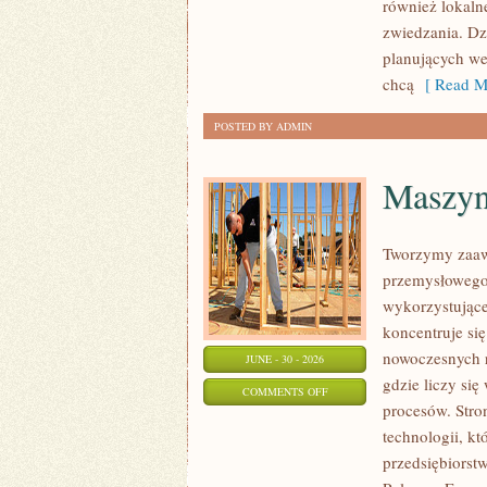
również lokaln
zwiedzania. Dz
planujących we
chcą
[ Read M
POSTED BY ADMIN
Maszyny
Tworzymy zaaw
przemysłowego,
wykorzystujące
koncentruje si
nowoczesnych r
JUNE - 30 - 2026
gdzie liczy s
ON
COMMENTS OFF
procesów. Stro
MASZYNY
technologii, k
I
przedsiębiorst
INFRASTRUKTURA