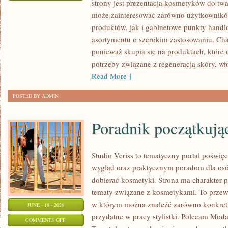
strony jest prezentacja kosmetyków do twar
DIY
może zainteresować zarówno użytkownik
–
produktów, jak i gabinetowe punkty handl
ZRÓB
asortymentu o szerokim zastosowaniu. Char
TO
ponieważ skupia się na produktach, które
SAM
potrzeby związane z regeneracją skóry, wł
Read More ]
POSTED BY ADMIN
Poradnik początkujące
Studio Veriss to tematyczny portal pośw
wygląd oraz praktycznym poradom dla osó
dobierać kosmetyki. Strona ma charakter p
tematy związane z kosmetykami. To prze
w którym można znaleźć zarówno konkretn
JUNE - 18 - 2026
przydatne w pracy stylistki. Polecam Moda
ON
COMMENTS OFF