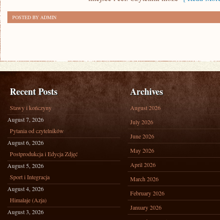
POSTED BY ADMIN
Recent Posts
Archives
Stawy i kończyny
August 2026
August 7, 2026
July 2026
Pytania od czytelników
June 2026
August 6, 2026
May 2026
Postprodukcja i Edycja Zdjęć
April 2026
August 5, 2026
Sport i Integracja
March 2026
August 4, 2026
February 2026
Himalaje (Azja)
January 2026
August 3, 2026