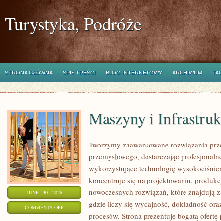
Turystyka, Podróże
STRONA GŁÓWNA
SPIS TREŚCI
BLOG INTERNETOWY
ARCHIWUM
TA
Maszyny i Infrastruk
Tworzymy zaawansowane rozwiązania prze
przemysłowego, dostarczając profesjonaln
wykorzystujące technologię wysokociśnien
koncentruje się na projektowaniu, produkc
nowoczesnych rozwiązań, które znajdują z
JUNE - 30 - 2026
gdzie liczy się wydajność, dokładność 
ON
COMMENTS OFF
procesów. Strona prezentuje bogatą ofertę
MASZYNY