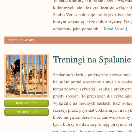
Tematyka strony skupia się przede wszys
PORADNIK
kolorowych, ale nie ogranicza się wyłącz
POCZĄTKUJĄCEJ
Studio Veriss pokazuje urodę jako świado
STYLISTKI
którym ważne są także dobór fryzury. Dzi
odbierany jako poradnik
[ Read More ]
POSTED BY ADMIN
Treningi na Spalanie
Spalarnia kalorii – praktyczny przewodnik 
kalorii to portal stworzony z myślą o oso
temat zdrowej sylwetki i szukają praktycz
prosty sposób. To przestrzeń dla czytelnik
wyłącznie na modnych hasłach, lecz wolą s
JUNE - 17 - 2026
szerzej: przez pryzmat codziennych nawyk
ON
COMMENTS OFF
które mogą zainteresować zarówno osoby st
TRENINGI
tych, którzy od dawna próbują utrzymać ef
NA
spojrzenia na dobrze znane zagadnienia. P