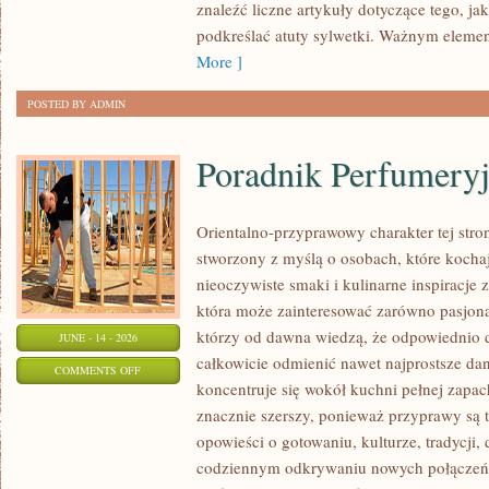
MODZIE
znaleźć liczne artykuły dotyczące tego, ja
PLUS
podkreślać atuty sylwetki. Ważnym eleme
SIZE
More ]
POSTED BY ADMIN
Poradnik Perfumery
Orientalno-przyprawowy charakter tej stron
stworzony z myślą o osobach, które kocha
nieoczywiste smaki i kulinarne inspiracje z
która może zainteresować zarówno pasjonat
którzy od dawna wiedzą, że odpowiednio 
JUNE - 14 - 2026
całkowicie odmienić nawet najprostsze da
ON
COMMENTS OFF
koncentruje się wokół kuchni pełnej zapach
PORADNIK
znacznie szerszy, ponieważ przyprawy są 
PERFUMERYJNY
opowieści o gotowaniu, kulturze, tradycj
codziennym odkrywaniu nowych połącze