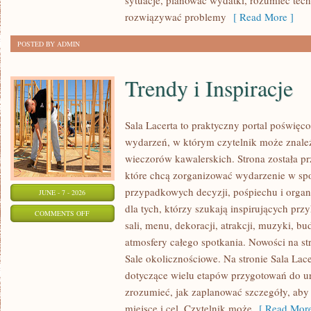
sytuacje, planować wydatki, rozumieć tech
rozwiązywać problemy
[ Read More ]
POSTED BY ADMIN
Trendy i Inspiracje
Sala Lacerta to praktyczny portal poświę
wydarzeń, w którym czytelnik może znaleź
wieczorów kawalerskich. Strona została p
które chcą zorganizować wydarzenie w sp
przypadkowych decyzji, pośpiechu i organ
JUNE - 7 - 2026
dla tych, którzy szukają inspirujących p
ON
COMMENTS OFF
sali, menu, dekoracji, atrakcji, muzyki, b
TRENDY
atmosfery całego spotkania. Nowości na st
I
Sale okolicznościowe. Na stronie Sala Lac
INSPIRACJE
dotyczące wielu etapów przygotowań do ur
zrozumieć, jak zaplanować szczegóły, aby
miejsce i cel. Czytelnik może
[ Read More