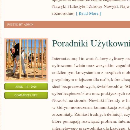
SPALANIE
Nawyki i Lifestyle i Zdrowe Nawyki. Najwię
KALORII
różnorodne
[ Read More ]
POSTED BY ADMIN
Poradniki Użytkown
Internat.com.pl to wartościowy cyfrowy 
cyfrowemu światu oraz wszystkim zagadnie
codziennym korzystaniem z urządzeń mobi
przydatnym miejscem dla osób, które chcą 
sieci bezprzewodowych, światłowodów, 5G
JUNE - 17 - 2026
cyberbezpieczeństwa oraz praktycznych r
ON
COMMENTS OFF
Nowości na stronie: Nowinki i Trendy w Int
PORADNIKI
w którym nowoczesna komunikacja zostaj
UŻYTKOWNIKA
zrozumiały. Zamiast trudnych definicji, cz
które pomagają rozwiązać problem. Intern
internetowego przewodnika dla każdego, k