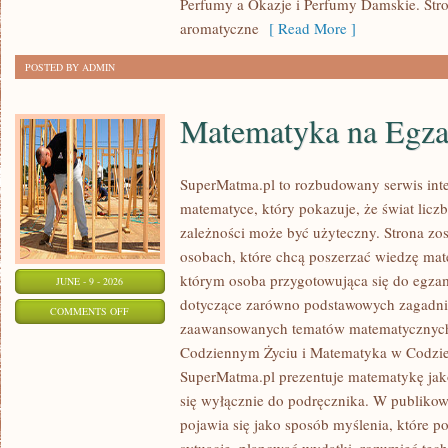
Perfumy a Okazje i Perfumy Damskie. Str
aromatyczne
[ Read More ]
POSTED BY ADMIN
Matematyka na Egza
SuperMatma.pl to rozbudowany serwis in
matematyce, który pokazuje, że świat licz
zależności może być użyteczny. Strona zos
osobach, które chcą poszerzać wiedzę mat
którym osoba przygotowująca się do egza
JUNE - 9 - 2026
dotyczące zarówno podstawowych zagadnień
ON
COMMENTS OFF
zaawansowanych tematów matematycznych
MATEMATYKA
Codziennym Życiu i Matematyka w Codzie
NA
SuperMatma.pl prezentuje matematykę jako
EGZAMINIE
się wyłącznie do podręcznika. W publiko
pojawia się jako sposób myślenia, które 