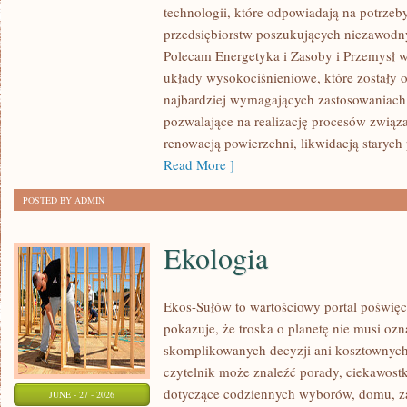
technologii, które odpowiadają na potrze
I
przedsiębiorstw poszukujących niezawodn
INFRASTRUKTURA
Polecam Energetyka i Zasoby i Przemysł w
układy wysokociśnieniowe, które zostały 
najbardziej wymagających zastosowaniach
pozwalające na realizację procesów związ
renowacją powierzchni, likwidacją staryc
Read More ]
POSTED BY ADMIN
Ekologia
Ekos-Sułów to wartościowy portal poświęc
pokazuje, że troska o planetę nie musi oz
skomplikowanych decyzji ani kosztownych
czytelnik może znaleźć porady, ciekawostk
dotyczące codziennych wyborów, domu, z
JUNE - 27 - 2026