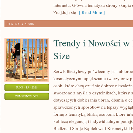
internetu. Główna tematyka strony skupia 
Znajdują się
[ Read More ]
POSTED BY ADMIN
Trendy i Nowości w
Size
Serwis lifestylowy poświęcony jest ubioro
kosmetycznym, upiększaniu twarzy oraz
osób, które chcą czuć się dobrze niezależn
JUNE - 15 - 2026
stworzone z myślą o czytelnikach, którzy 
ON
COMMENTS OFF
dotyczących dobierania ubrań, dbania o cer
TRENDY
sprawdzonych sposobów na lepszy wygląd.
I
formę z tematyką bliską osobom, które inte
NOWOŚCI
kobiecą elegancją i indywidualnym podej
W
Bielizna i Stroje Kąpielowe i Kosmetyki i 