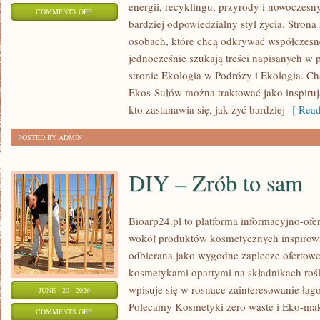
energii, recyklingu, przyrody i nowoczes
ON
COMMENTS OFF
bardziej odpowiedzialny styl życia. Strona
EKOLOGIA
osobach, które chcą odkrywać współczesn
jednocześnie szukają treści napisanych w
stronie Ekologia w Podróży i Ekologia. Ch
Ekos-Sułów można traktować jako inspiru
kto zastanawia się, jak żyć bardziej
[ Read
POSTED BY ADMIN
DIY – Zrób to sam
Bioarp24.pl to platforma informacyjno-ofer
wokół produktów kosmetycznych inspirowa
odbierana jako wygodne zaplecze ofertowe d
kosmetykami opartymi na składnikach rośl
wpisuje się w rosnące zainteresowanie łag
JUNE - 20 - 2026
Polecamy Kosmetyki zero waste i Eko-m
ON
COMMENTS OFF